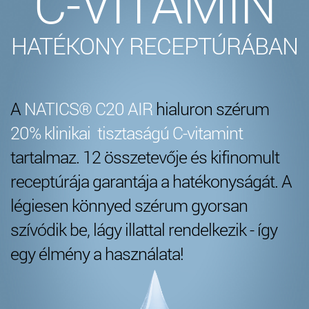
C-VITAMIN
HATÉKONY RECEPTÚRÁBAN
A
NATICS® C20 AIR
hialuron szérum
20% klinikai tisztaságú C-vitamint
tartalmaz. 12 összetevője és kifinomult
receptúrája garantája a hatékonyságát. A
légiesen könnyed szérum gyorsan
szívódik be, lágy illattal rendelkezik - így
egy élmény a használata!