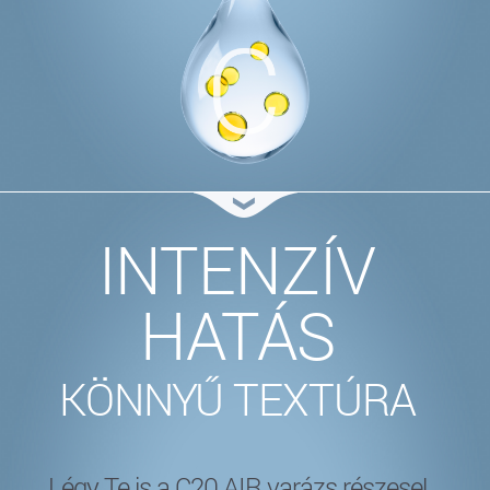
INTENZÍV
HATÁS
KÖNNYŰ TEXTÚRA
Légy Te is a C20 AIR varázs részese!