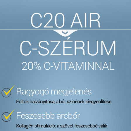
C20 AIR
C-SZÉRUM
20% C-VITAMINNAL
Ragyogó megjelenés
Foltok halványítása, a bőr színének kiegyenlítése
Feszesebb arcbőr
Kollagén-stimuláció: a szövet feszesebbé válik