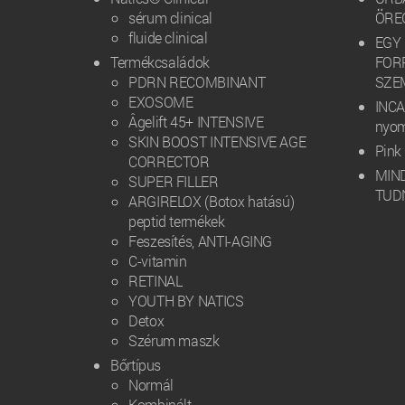
sérum clinical
ÖRE
fluide clinical
EGY
Termékcsaládok
FOR
PDRN RECOMBINANT
SZE
EXOSOME
INCA 
Âgelift 45+ INTENSIVE
nyo
SKIN BOOST INTENSIVE AGE
Pink 
CORRECTOR
MIN
SUPER FILLER
TUD
ARGIRELOX (Botox hatású)
peptid termékek
Feszesítés, ANTI-AGING
C-vitamin
RETINAL
YOUTH BY NATICS
Detox
Szérum maszk
Bőrtípus
Normál
Kombinált