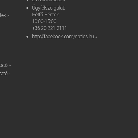
Ügyfélszolgálat:
Hétfő-Péntek
lek »
10:00-15:00
+36 20 221 2111‬
http://facebook.com/natics.hu »
tató »
tató -