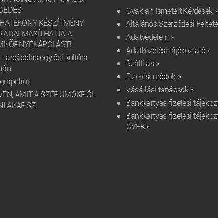
GEDÉS
Gyakran Ismételt Kérdések »
 HATÉKONY KÉSZÍTMÉNY
Általános Szerződési Feltéte
RADALMASÍTHATJA A
Adatvédelem »
MKÖRNYÉKÁPOLÁST!
Adatkezelési tájékoztató »
- arcápolás egy ősi kultúra
Szállítás »
mán
Fizetési módok »
grapefruit
Vásárlási tanácsok »
DEN, AMIT A SZÉRUMOKRÓL
Bankkártyás fizetési tájékoz
NI AKARSZ
Bankkártyás fizetési tájékoz
GYFK »