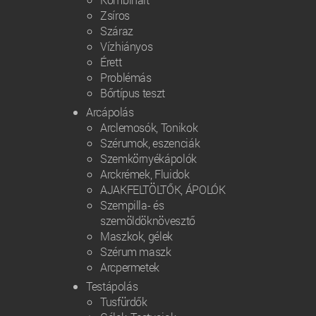
Zsíros
Száraz
Vízhiányos
Érett
Problémás
Bőrtípus teszt
Arcápolás
Arclemosók, Tonikok
Szérumok, eszenciák
Szemkörnyékápolók
Arckrémek, Fluidok
AJAKFELTÖLTŐK, ÁPOLÓK
Szempilla- és
szemöldöknövesztő
Maszkok, gélek
Szérum maszk
Arcpermetek
Testápolás
Tusfürdők