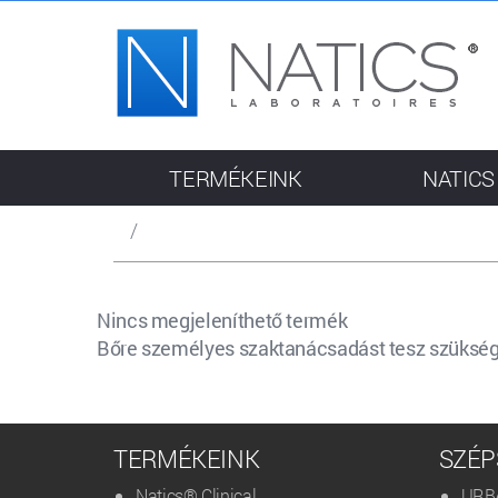
TERMÉKEINK
NATICS
/
Nincs megjeleníthető termék
Bőre személyes szaktanácsadást tesz szüksége
TERMÉKEINK
SZÉP
Natics® Clinical
URB