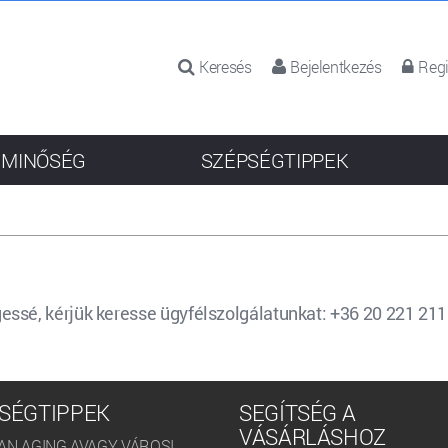
Keresés
Bejelentkezés
Regi
 MINŐSÉG
SZÉPSÉGTIPPEK
ssé, kérjük keresse ügyfélszolgálatunkat: +36 20 221 21
SÉGTIPPEK
SEGÍTSÉG A
VÁSÁRLÁSHOZ
AN AGING AVAGY VÁROSI