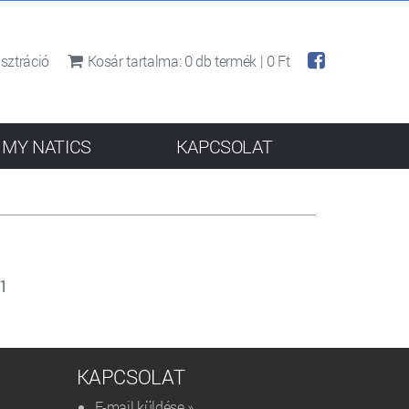
sztráció
Kosár tartalma:
0
db termék |
0 Ft
MY NATICS
KAPCSOLAT
11
KAPCSOLAT
E-mail küldése »