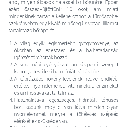
arról, milyen áldásos hatással bír bőrünkre. Éppen
ezért összegyűjtöttünk 10 okot, ami miatt
mindenkinek tartania kellene otthon a fürdőszoba-
szekrényében egy kiváló minőségű sivatagi liliomot
tartalmazó bőrápolót.
A világ egyik legismertebb gyógynövénye, az
ókorban az egészség és a halhatatlanság
ígéretét társították hozzá.
A kínai népi gyógyászatban központi szerepet
kapott, a testi-lelki harmóniát várták tőle.
A káprázatos növény levelének nedve rendkívül
értékes nyomelemeket, vitaminokat, enzimeket
és aminosavakat tartalmaz.
Használatával egészséges, hidratált, tónusos
bőrt kapunk, mely el van látva minden olyan
nyomelemmel, melyre a tökéletes szépség
eléréséhez szüksége van.