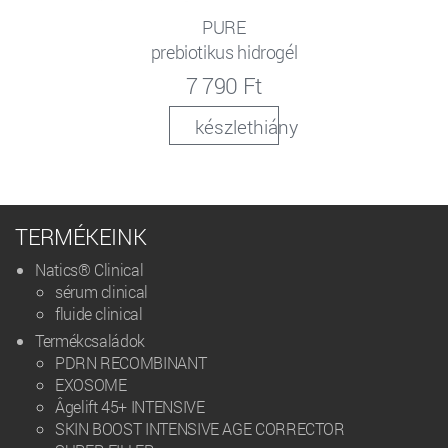
PURE
prebiotikus hidrogél
7 790 Ft
készlethiány
TERMÉKEINK
Natics® Clinical
sérum clinical
fluide clinical
Termékcsaládok
PDRN RECOMBINANT
EXOSOME
Âgelift 45+ INTENSIVE
SKIN BOOST INTENSIVE AGE CORRECTOR