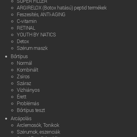
SUPER FILLER
ARGIRELOX (Botox hatású) peptid termékek
Feszesítés, ANTI-AGING
C-vitamin
RETINAL
YOUTH BY NATICS
Detox
Szérum maszk
Bőrtípus
Normál
Kombinált
Zsíros
Száraz
Vízhiányos
Érett
Problémás
Bőrtípus teszt
Arcápolás
Arclemosók, Tonikok
Szérumok, eszenciák