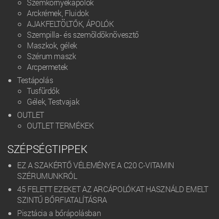
Szemkörnyékápolók
Arckrémek, Fluidok
AJAKFELTÖLTŐK, ÁPOLÓK
Szempilla- és szemöldöknövesztő
Maszkok, gélek
Szérum maszk
Arcpermetek
Testápolás
Tusfürdők
Gélek, Testvajak
OUTLET
OUTLET TERMÉKEK
SZÉPSÉGTIPPEK
EZ A SZAKÉRTŐ VÉLEMÉNYE A C20 C-VITAMIN
SZÉRUMUNKRÓL
45 FELETT EZEKET AZ ARCÁPOLÓKAT HASZNÁLD EMELT
SZINTŰ BŐRFIATALÍTÁSRA
Pisztácia a bőrápolásban