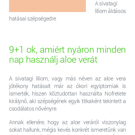
A sivatagi
liliom áldásos
hatásai szépségedre
9+1 ok, amiért nyáron minden
nap használj aloe verát
A sivatagi liliom, vagy más néven az aloe vera
jótékony hatásait már az ókori egyiptomiak is
ismerték, hiszen köztudottan használta Nofretete
királynő, aki szépségének egyik titkaként tekintett a
csodálatos növényre.
Annak ellenére, hogy az aloe veráról viszonylag
sokat hallunk, mégis kevés konkrét ismeretünk van