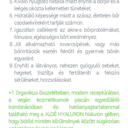
Kiváló nyugtató hatása miatt enyhíti a bőrpír és a
leégés okozta kellemetlen tüneteket.
Hidratáló képessége miatt a száraz, élettelen bőr
csodaelixíreként tartják számon.
Igazoltan csökkenti az akne-s bőrproblémákat,
tónusos, egészséges bőrt eredményez.
Jól alkalmazható rovarcsípések, vagy más
bőrirritációk esetén felnőtt és gyermek bőrén
egyaránt.
Enyhíti a látványos, nehezen gyógyuló sebeket,
hegeket, tisztítja és fertőtleníti a felszíni
sérüléseket, horzsolásokat.
+1 Organikus összetételben, modern receptúrában,
a vegán kozmetikumok piacán egyedülálló
kombinációban és hatóanyagtartalommal
található meg a ALOÉ HYALURON hialuron gélben,
hogy bőröd minden körülmények között sugárzóan