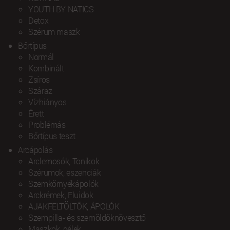
YOUTH BY NATICS
Detox
Szérum maszk
Bőrtípus
Normál
Kombinált
Zsíros
Száraz
Vízhiányos
Érett
Problémás
Bőrtípus teszt
Arcápolás
Arclemosók, Tonikok
Szérumok, eszenciák
Szemkörnyékápolók
Arckrémek, Fluidok
AJAKFELTÖLTŐK, ÁPOLÓK
Szempilla- és szemöldöknövesztő
Maszkok, gélek