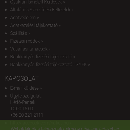
Gyakran Ismételt Kérdések »
Általános Szerződési Feltételek »
Adatvédelem »
Adatkezelési tájékoztató »
Szállítás »
Fizetési módok »
Vásárlási tanácsok »
Bankkártyás fizetési tájékoztató »
Bankkártyás fizetési tájékoztató - GYFK »
KAPCSOLAT
E-mail küldése »
Ügyfélszolgálat:
Hétfő-Péntek
10:00-15:00
+36 20 221 2111‬
http://facebook.com/natics.hu »
Weboldalunk a felhasználói élmény növelése érdekében