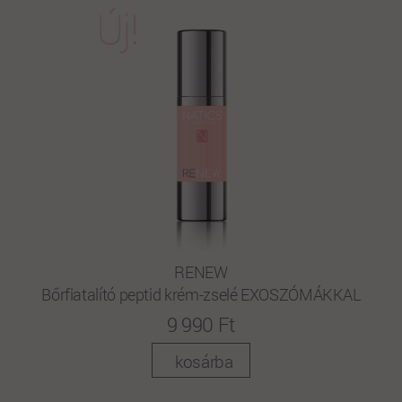
RENEW
Bőrfiatalító peptid krém-zselé EXOSZÓMÁKKAL
9 990 Ft
kosárba