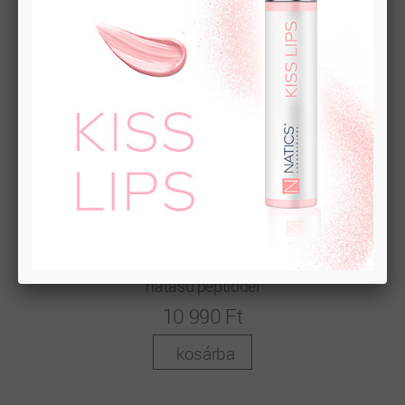
THE EXOSOME
Booster Essence ŐSSEJT EXOSZÓMÁVAL ÉS BOTOX
hatású peptiddel
10 990 Ft
kosárba