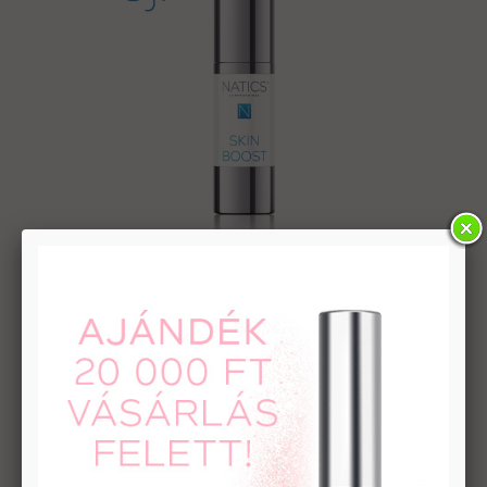
SKIN BOOST INTENSIVE SOFT
Arcfeltöltő lifting fluid peptiddel és C-vitaminnal
9 990 Ft
kosárba