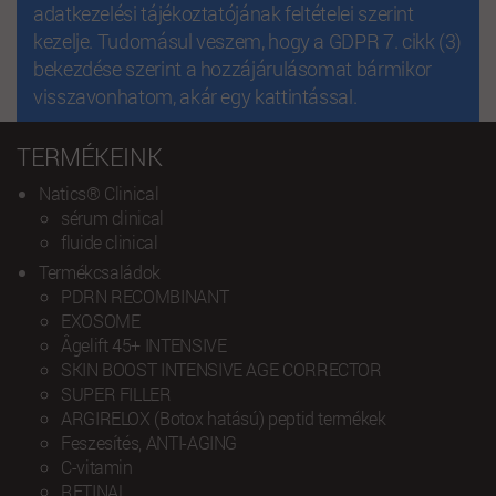
adatkezelési tájékoztatójának feltételei szerint
kezelje. Tudomásul veszem, hogy a GDPR 7. cikk (3)
bekezdése szerint a hozzájárulásomat bármikor
visszavonhatom, akár egy kattintással.
TERMÉKEINK
Natics® Clinical
sérum clinical
fluide clinical
Termékcsaládok
PDRN RECOMBINANT
EXOSOME
Âgelift 45+ INTENSIVE
SKIN BOOST INTENSIVE AGE CORRECTOR
SUPER FILLER
ARGIRELOX (Botox hatású) peptid termékek
Feszesítés, ANTI-AGING
C-vitamin
RETINAL