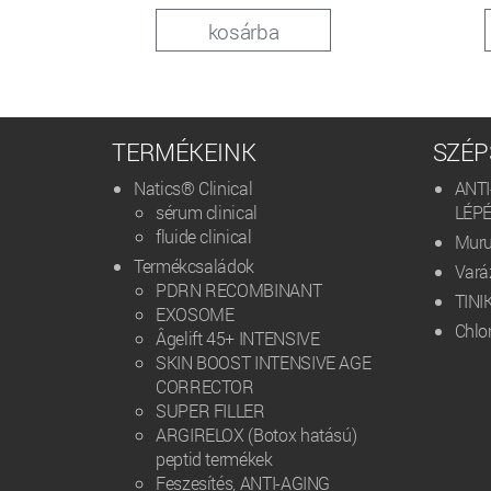
kosárba
TERMÉKEINK
SZÉP
Natics® Clinical
ANT
sérum clinical
LÉP
fluide clinical
Muru
Termékcsaládok
Vará
PDRN RECOMBINANT
TIN
EXOSOME
Chlo
Âgelift 45+ INTENSIVE
SKIN BOOST INTENSIVE AGE
CORRECTOR
SUPER FILLER
ARGIRELOX (Botox hatású)
peptid termékek
Feszesítés, ANTI-AGING