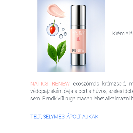
Krém alá,
NATICS RENEW
exoszómás krémzselé, mel
védőpajzsként óvja a bőrt a hűvös, szeles időb
sem. Rendkívül rugalmasan lehet alkalmazni bő
TELT, SELYMES, ÁPOLT AJKAK