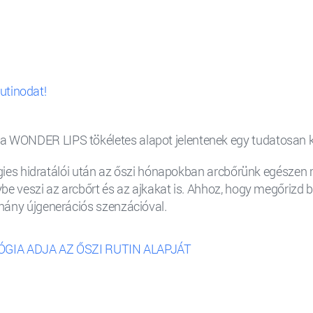
rutinodat!
WONDER LIPS tökéletes alapot jelentenek egy tudatosan kial
légies hidratálói után az őszi hónapokban arcbőrünk egészen 
be veszi az arcbőrt és az ajkakat is. Ahhoz, hogy megőrizd b
éhány újgenerációs szenzációval.
IA ADJA AZ ŐSZI RUTIN ALAPJÁT