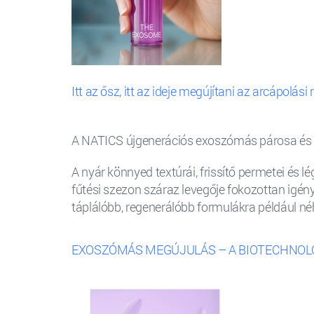
Itt az ősz, itt az ideje megújítani az arcápolási 
A NATICS újgenerációs exoszómás párosa és a 
A nyár könnyed textúrái, frissítő permetei és 
fűtési szezon száraz levegője fokozottan igény
táplálóbb, regenerálóbb formulákra például n
EXOSZÓMÁS MEGÚJULÁS – A BIOTECHNOLÓG