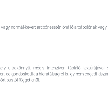
 vagy normál-kevert arcbőr esetén önálló arcápolónak vagy s
y ultrakönnyű, mégis intenzíven tápláló textúrájával
en, de gondoskodik a hidratálságról is, így nem engedi kisz
rtípustól függetlenül.