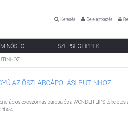
Keresés
Bejelentkezés
Re
 MINŐSÉG
SZÉPSÉGTIPPEK
RUTINHOZ
GYÚ AZ ŐSZI ARCÁPOLÁSI RUTINHOZ
enerációs exoszómás párosa és a WONDER LIPS tökéletes ala
tinhoz.