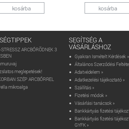
kosárba
kosárba
SÉGTIPPEK
SEGÍTSÉG A
VÁSÁRLÁSHOZ
I-STRESSZ ARCBŐRÖDNEK 3
ÉSBEN
Gyakran Ismételt Kérdések »
muruvaj
Általános Szerződési Feltéte
zslatos meglepetések!
Adatvédelem »
IKORBAN SZÉP ARCBŐRREL
Adatkezelési tájékoztató »
rella mikroalga
Szállítás »
Fizetési módok »
Vásárlási tanácsok »
Bankkártyás fizetési tájékoz
Bankkártyás fizetési tájékoz
GYFK »