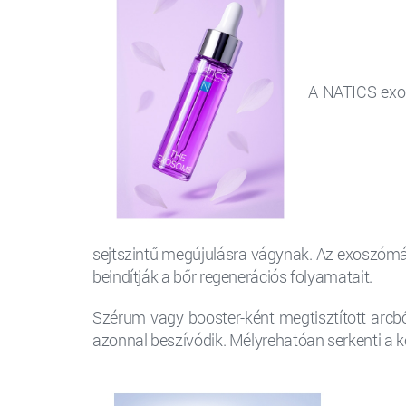
A NATICS exos
sejtszintű megújulásra vágynak. Az exoszómák
beindítják a bőr regenerációs folyamatait.
Szérum vagy booster-ként megtisztított arcbő
azonnal beszívódik. Mélyrehatóan serkenti a ko