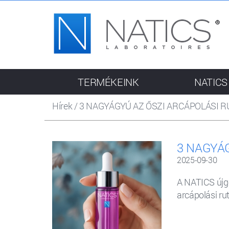
TERMÉKEINK
NATICS
Hírek
/
3 NAGYÁGYÚ AZ ŐSZI ARCÁPOLÁSI 
3 NAGYÁ
2025-09-30
A NATICS újg
arcápolási ru