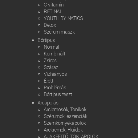
C-vitamin
RETINAL
YOUTH BY NATICS
Detox
Szérum maszk
Bőrtípus
Normál
Kombinált
Zsíros
Száraz
Vízhiányos
Érett
Problémás
Bőrtípus teszt
Arcápolás
Arclemosók, Tonikok
Szérumok, eszenciák
Szemkörnyékápolók
Arckrémek, Fluidok
AJAKFELTÖLTŐK, ÁPOLÓK