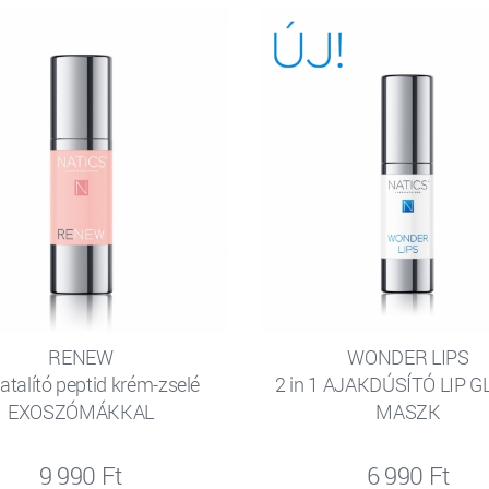
RENEW
WONDER LIPS
iatalító peptid krém-zselé
2 in 1 AJAKDÚSÍTÓ LIP G
EXOSZÓMÁKKAL
MASZK
9 990 Ft
6 990 Ft