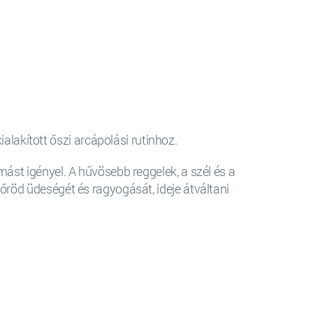
akított őszi arcápolási rutinhoz.
mást igényel. A hűvösebb reggelek, a szél és a
őröd üdeségét és ragyogását, ideje átváltani