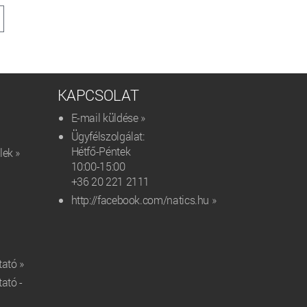
KAPCSOLAT
E-mail küldése »
Ügyfélszolgálat:
Hétfő-Péntek
lek »
10:00-15:00
+36 20 221 2111‬
http://facebook.com/natics.hu »
tató »
tató -