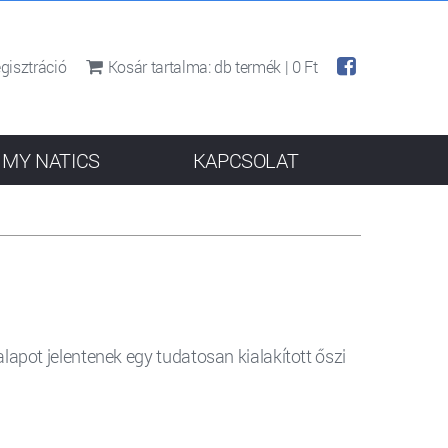
gisztráció
Kosár tartalma:
db termék |
0 Ft
MY NATICS
KAPCSOLAT
pot jelentenek egy tudatosan kialakított őszi