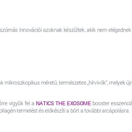
zómás innovációi azoknak készültek, akik nem elégednek me
 mikroszkopikus méretű, természetes „hírvivők”, melyek újr
rre vigyük fel a
NATICS THE EXOSOME
booster esszenciá
llagén-termelést és előkészíti a bőrt a további arcápolásra.