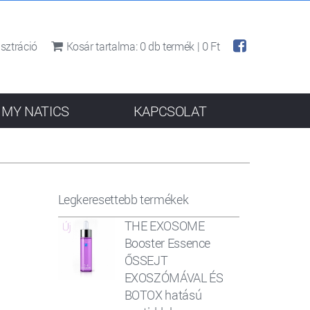
sztráció
Kosár tartalma:
0
db termék |
0 Ft
MY NATICS
KAPCSOLAT
Legkeresettebb termékek
THE EXOSOME
Booster Essence
ŐSSEJT
EXOSZÓMÁVAL ÉS
BOTOX hatású