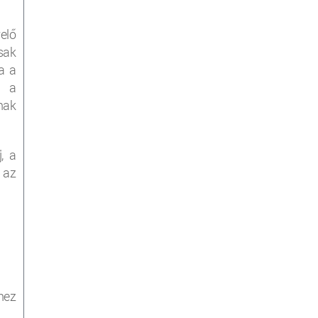
elő
sak
a a
i a
nak
, a
 az
hez