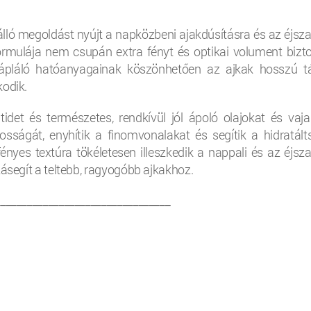
álló megoldást nyújt a napközbeni ajakdúsításra és az éjsza
rmulája nem csupán extra fényt és optikai volument biztos
ápláló hatóanyagainak köszönhetően az ajkak hosszú t
kodik.
idet és természetes, rendkívül jól ápoló olajokat és vaja
sságát, enyhítik a finomvonalakat és segítik a hidratált
fényes textúra tökéletesen illeszkedik a nappali és az éjsza
zásegít a teltebb, ragyogóbb ajkakhoz.
_________________________________