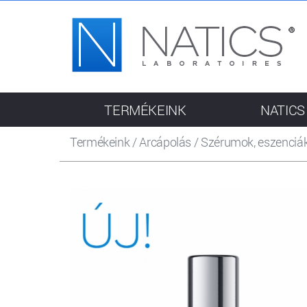
TERMÉKEINK
NATICS
Termékeink
/
Arcápolás
/
Szérumok, eszenciá