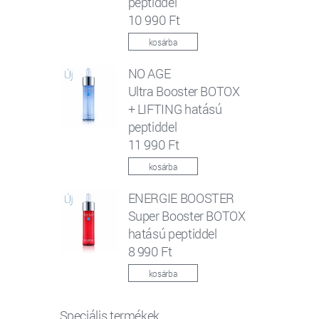
peptiddel
10 990 Ft
kosárba
NO AGE
Ultra Booster BOTOX
+ LIFTING hatású
peptiddel
11 990 Ft
kosárba
ENERGIE BOOSTER
Super Booster BOTOX
hatású peptiddel
8 990 Ft
kosárba
Speciális termékek