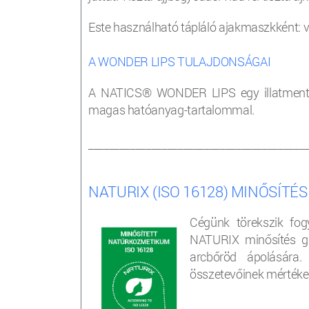
Este használható tápláló ajakmaszkként: v
A WONDER LIPS TULAJDONSÁGAI
A NATICS® WONDER LIPS egy illatmentes,
magas hatóanyag-tartalommal.
_________________________________________
NATURIX (ISO 16128) MINŐSÍTÉS
Cégünk törekszik fog
NATURIX minősítés ga
arcbőröd ápolására
összetevőinek mértéke 