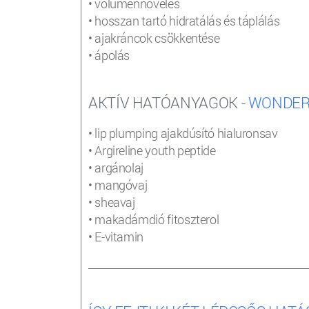
• volumennövelés
• hosszan tartó hidratálás és táplálás
• ajakráncok csökkentése
• ápolás
AKTÍV HATÓANYAGOK -
WONDER
• lip plumping ajakdúsító hialuronsav
• Argireline youth peptide
• argánolaj
• mangóvaj
• sheavaj
• makadámdió fitoszterol
• E-vitamin
________________________________________________________