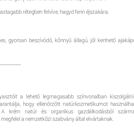
astagabb rétegben felvíve, hagyd fenn éjszakára.
 gyorsan beszívódó, könnyű állagú, jól kenhető ajakápo
__________
yasztóit a lehető legmagasabb színvonalban kiszolgálni
rantálja, hogy ellenőrzött natúrkozmetikumot használha
. A krém natúr és organikus gazdálkodásból szárm
megfelel a nemzetközi szabvány által elvártaknak.