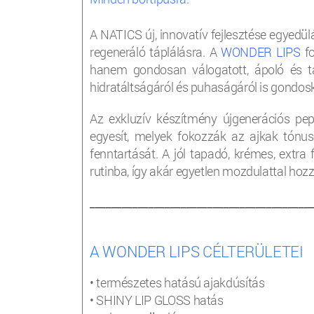
A NATICS új, innovatív fejlesztése egyedül
regeneráló táplálásra. A
WONDER LIPS
fo
hanem gondosan válogatott, ápoló és t
hidratáltságáról és puhaságáról is gondos
Az exkluzív készítmény újgenerációs pept
egyesít, melyek fokozzák az ajkak tónuso
fenntartását. A jól tapadó, krémes, extra 
rutinba, így akár egyetlen mozdulattal hoz
_________________________________________
A
WONDER LIPS
CÉLTERÜLETEI
• természetes hatású ajakdúsítás
• SHINY LIP GLOSS hatás