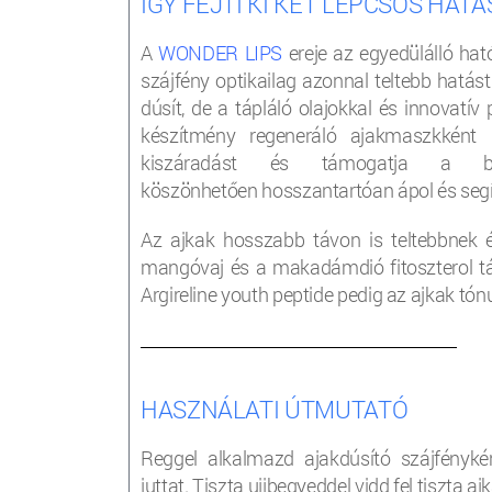
ÍGY FEJTI KI KÉT LÉPCSŐS HAT
A
WONDER LIPS
ereje az egyedülálló hat
szájfény optikailag azonnal teltebb hatás
dúsít, de a tápláló olajokkal és innovatív
készítmény regeneráló ajakmaszkként mű
kiszáradást és támogatja a bőrs
köszönhetően hosszantartóan ápol és segít
Az ajkak hosszabb távon is teltebbnek 
mangóvaj és a makadámdió fitoszterol táp
Argireline youth peptide pedig az ajkak tón
___________________________________________________
HASZNÁLATI ÚTMUTATÓ
Reggel alkalmazd ajakdúsító szájfényk
juttat. Tiszta ujjbegyeddel vidd fel tiszta a