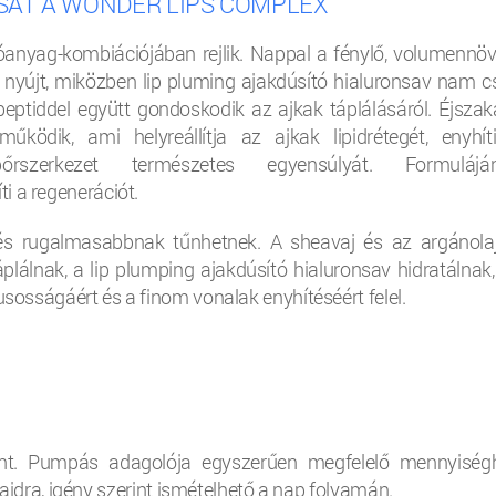
ÁSÁT A WONDER LIPS COMPLEX
óanyag-kombiációjában rejlik. Nappal a fénylő, volumennöv
t nyújt, miközben lip pluming ajakdúsító hialuronsav nam c
 peptiddel együtt gondoskodik az ajkak táplálásáról. Éjszak
ködik, ami helyreállítja az ajkak lipidrétegét, enyhít
zerkezet természetes egyensúlyát. Formulájá
i a regenerációt.
és rugalmasabbnak tűnhetnek. A sheavaj és az argánolaj
lálnak, a lip plumping ajakdúsító hialuronsav hidratálnak,
usosságáért és a finom vonalak enyhítéséért felel.
ént. Pumpás adagolója egyszerűen megfelelő mennyiség
jkaidra, igény szerint ismételhető a nap folyamán.