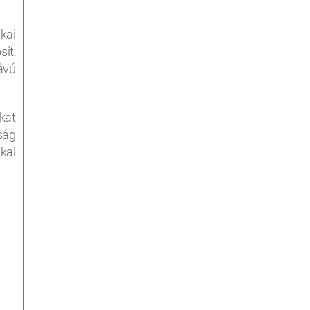
kai
ít,
ávú
kat
ság
kai