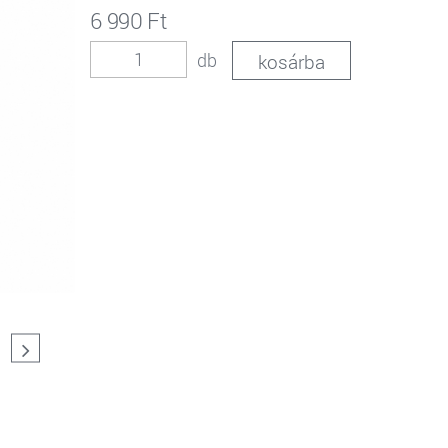
6 990 Ft
db