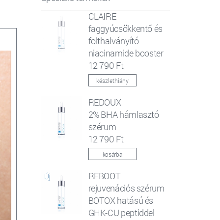
CLAIRE
faggyúcsökkentő és
folthalványító
niacinamide booster
12 790 Ft
készlethiány
REDOUX
2% BHA hámlasztó
szérum
12 790 Ft
kosárba
REBOOT
rejuvenációs szérum
BOTOX hatású és
GHK-CU peptiddel