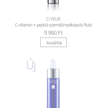
C-YEUX
C-vitamin + peptid szemkörnyékápoló fluid
9 990 Ft
kosárba