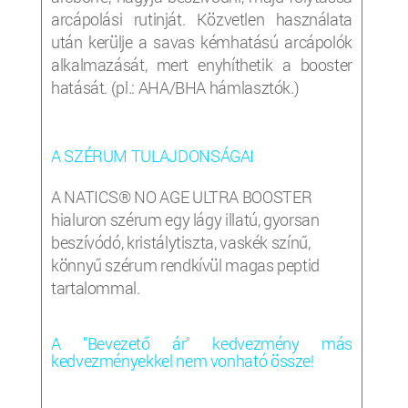
arcápolási rutinját. Közvetlen használata
után kerülje a savas kémhatású arcápolók
alkalmazását, mert enyhíthetik a booster
hatását. (pl.: AHA/BHA hámlasztók.)
A SZÉRUM TULAJDONSÁGAI
A NATICS® NO AGE ULTRA BOOSTER
hialuron szérum egy lágy illatú, gyorsan
beszívódó, kristálytiszta, vaskék színű,
könnyű szérum rendkívül magas peptid
tartalommal.
A "Bevezető ár" kedvezmény más
kedvezményekkel nem vonható össze!