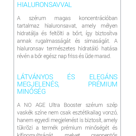
HIALURONSAVVAL
A szérum magas koncentrációban
tartalmaz hialuronsavat, amely mélyen
hidratálja és feltölti a bőrt, így biztosítva
annak rugalmasságát és simaságát. A
hialuronsav természetes hidratáló hatása
révén a bőr egész nap friss és üde marad.
LÁTVÁNYOS ÉS ELEGÁNS
MEGJELENÉS, PRÉMIUM
MINŐSÉG
A NO AGE Ultra Booster szérum szép
vaskék színe nem csak esztétikailag vonzó,
hanem egyedi megjelenést is biztosít, amely
tükrözi a termék prémium minőségét és
kifinomultságát, melyet cseppentős