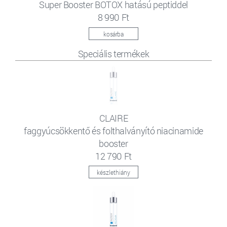
Super Booster BOTOX hatású peptiddel
8 990 Ft
kosárba
Speciális termékek
CLAIRE
faggyúcsökkentő és folthalványító niacinamide
booster
12 790 Ft
készlethiány