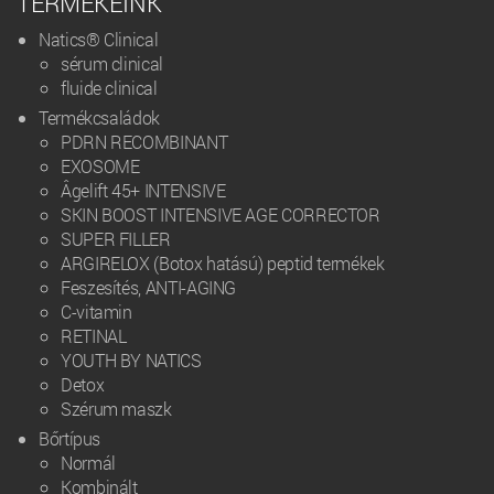
TERMÉKEINK
Natics® Clinical
sérum clinical
fluide clinical
Termékcsaládok
PDRN RECOMBINANT
EXOSOME
Âgelift 45+ INTENSIVE
SKIN BOOST INTENSIVE AGE CORRECTOR
SUPER FILLER
ARGIRELOX (Botox hatású) peptid termékek
Feszesítés, ANTI-AGING
C-vitamin
RETINAL
YOUTH BY NATICS
Detox
Szérum maszk
Bőrtípus
Normál
Kombinált