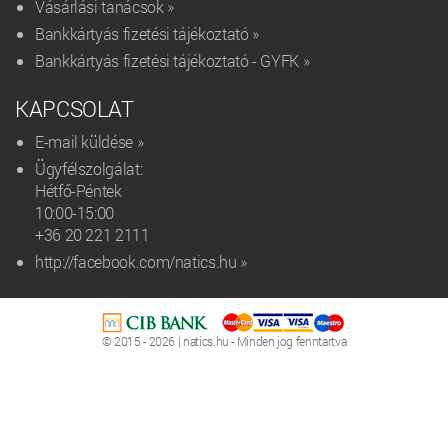
Vásárlási tanácsok »
Bankkártyás fizetési tájékoztató »
Bankkártyás fizetési tájékoztató - GYFK »
KAPCSOLAT
E-mail küldése »
Ügyfélszolgálat:
Hétfő-Péntek
10:00-15:00
+36 20 221 2111‬
http://facebook.com/natics.hu »
© 2015 - 2026 | natics.hu - Minden jog fenntartva