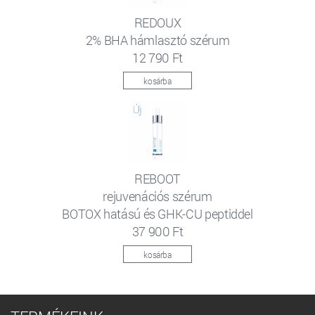
REDOUX
2% BHA hámlasztó szérum
12 790 Ft
kosárba
REBOOT
rejuvenációs szérum
BOTOX hatású és GHK-CU peptiddel
37 900 Ft
kosárba