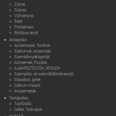
Zsíros
Száraz
Vízhiányos
Érett
Problémás
Bőrtípus teszt
Arcápolás
Arclemosók, Tonikok
Szérumok, eszenciák
Szemkörnyékápolók
Arckrémek, Fluidok
AJAKFELTÖLTŐK, ÁPOLÓK
Szempilla- és szemöldöknövesztő
Maszkok, gélek
Szérum maszk
Arcpermetek
Testápolás
Tusfürdők
Gélek, Testvajak