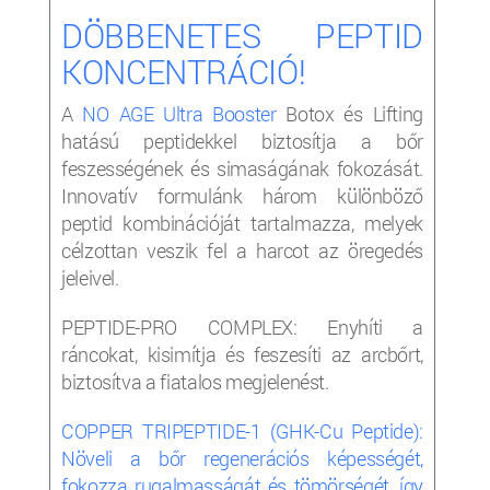
DÖBBENETES PEPTID
KONCENTRÁCIÓ!
A
NO AGE Ultra Booster
Botox és Lifting
hatású peptidekkel biztosítja a bőr
feszességének és simaságának fokozását.
Innovatív formulánk három különböző
peptid kombinációját tartalmazza, melyek
célzottan veszik fel a harcot az öregedés
jeleivel.
PEPTIDE-PRO COMPLEX: Enyhíti a
ráncokat, kisimítja és feszesíti az arcbőrt,
biztosítva a fiatalos megjelenést.
COPPER TRIPEPTIDE-1 (GHK-Cu Peptide):
Növeli a bőr regenerációs képességét,
fokozza rugalmasságát és tömörségét, így