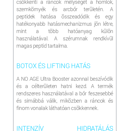
csökkenti a ráncok mélységét a homlok,
szemkörnyék és arcbőr területén. A
peptidek hatása összeadódik és egy
hatékonyabb hatásmechanizmus jön létre,
mint a több hatóanyag külön
használatával. A szérumnak rendkívül
magas peptid tartalma.
BOTOX ÉS LIFTING HATÁS
A NO AGE Ultra Booster azonnal beszívódik
és a célterületen hatni kezd. A termék
rendszeres használatával a bőr feszesebbé
és simábbá válik, miközben a ráncok és
finom vonalak láthatóan csökkennek.
INTENZÍV HIDRATÁLÁS