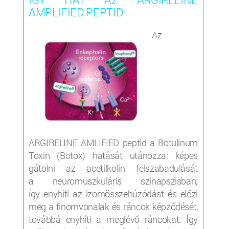
AMPLIFIED PEPTID
Az
ARGIRELINE AMLIFIED peptid a Botulinum
Toxin (Botox) hatását utánozza: képes
gátolni az acetilkolin felszabadulását
a neuromuszkuláris szinapszisban;
így enyhíti az izomösszehúzódást és előzi
meg a finomvonalak és ráncok képződését,
továbbá enyhíti a meglévő ráncokat. Így