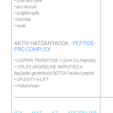
• szemkörnyék
• arc ráncok
• szájkörnyék
• homlok
• nyak
AKTÍV HATÓANYAGOK -
PEPTIDE-
PRO COMPLEX
• COPPER TRIPEPTIDE-1 (GHK-Cu Peptide)
• 10% (!!!) ARGIRELINE AMPLIFIED, a
legújabb generációs BOTOX hatású peptid
• UPLEVITY e-LIFT
• Hialuronsav
_____________________________________________________________________
ÍGY HAT AZ ARGIRELINE