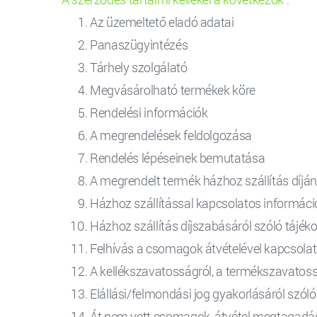
Az üzemeltető eladó adatai
Panaszügyintézés
Tárhely szolgálató
Megvásárolható termékek köre
Rendelési információk
A megrendelések feldolgozása
Rendelés lépéseinek bemutatása
A megrendelt termék házhoz szállítás díján
Házhoz szállítással kapcsolatos informáci
Házhoz szállítás díjszabásáról szóló tájék
Felhívás a csomagok átvételével kapcsola
A kellékszavatosságról, a termékszavatoss
Elállási/felmondási jog gyakorlásáról szóló
Át nem vett csomagok, átvétel megtagadá