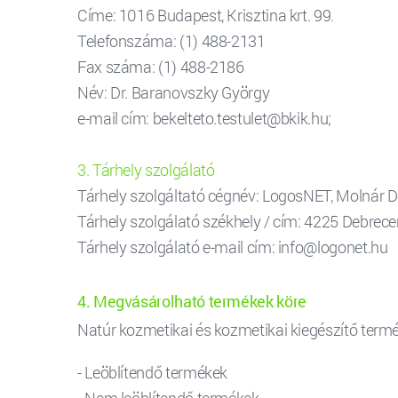
Címe: 1016 Budapest, Krisztina krt. 99.
Telefonszáma: (1) 488-2131
Fax száma: (1) 488-2186
Név: Dr. Baranovszky György
e-mail cím: bekelteto.testulet@bkik.hu;
3. Tárhely szolgálató
Tárhely szolgáltató cégnév: LogosNET, Molnár D
Tárhely szolgálató székhely / cím: 4225 Debrecen
Tárhely szolgálató e-mail cím: info@logonet.hu
4. Megvásárolható termékek köre
Natúr kozmetikai és kozmetikai kiegészítő term
- Leöblítendő termékek