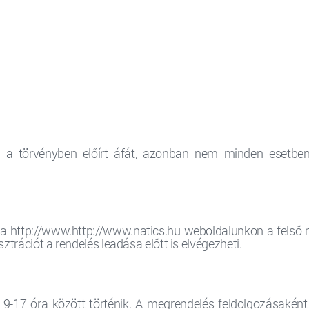
k a törvényben előírt áfát, azonban nem minden esetben 
i a http://www.
http://www.natics.hu
weboldalunkon a felső me
trációt a rendelés leadása előtt is elvégezheti.
17 óra között történik. A megrendelés feldolgozásaként m