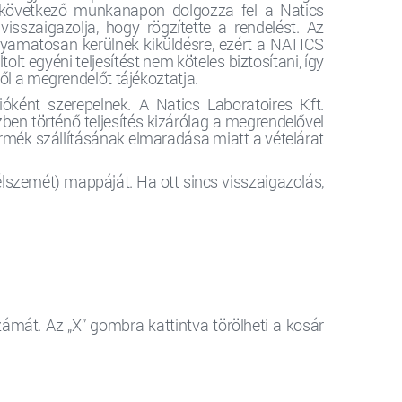
a következő munkanapon dolgozza fel a Natics
isszaigazolja, hogy rögzítette a rendelést. Az
folyamatosan kerülnek kiküldésre, ezért a NATICS
t egyéni teljesítést nem köteles biztosítani, így
ről a megrendelőt tájékoztatja.
ióként szerepelnek. A Natics Laboratoires Kft.
ben történő teljesítés kizárólag a megrendelővel
ermék szállításának elmaradása miatt a vételárat
lszemét) mappáját. Ha ott sincs visszaigazolás,
ámát. Az „X” gombra kattintva törölheti a kosár