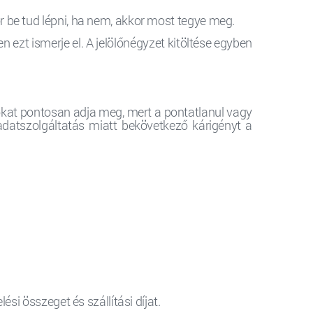
r be tud lépni, ha nem, akkor most tegye meg.
 ezt ismerje el. A jelölőnégyzet kitöltése egyben
okat pontosan adja meg, mert a pontatlanul vagy
adatszolgáltatás miatt bekövetkező kárigényt a
si összeget és szállítási díjat.