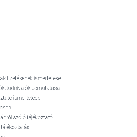
ak fizetésének ismertetése
ók, tudnivalók bemutatása
oztató ismertetése
tosan
ágról szóló tájékoztató
 tájékoztatás
sa