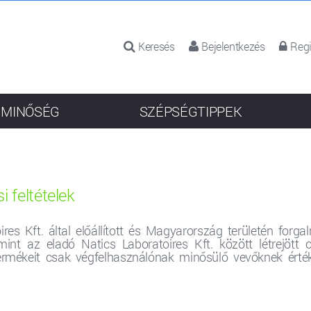
Keresés
Bejelentkezés
Regi
 MINŐSÉG
SZÉPSÉGTIPPEK
i feltételek
oires Kft. által előállított és Magyarország területén for
int az eladó Natics Laboratoires Kft. között létrejött 
rmékeit csak végfelhasználónak minősülő vevőknek értékesí