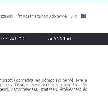
sztráció
Kosár tartalma:
0
db termék |
0 Ft
MY NATICS
KAPCSOLAT
galmazott kozmetikai és bőrápolási termékekre a
online adásvételi szerződésekre irányadóak és
ti, viszonteladást, üzletszerű értékesítést és