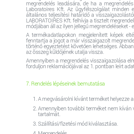
megrendelés leadására, de ha a megrendelés 
Laboratoires Kft. Az ügyfélszolgálat minden e
általános teljesítési határidő a visszaigazolás
LABORATOIRES Kft. felhívja a tisztelt megrendelő
módjában áll az ilyen jellegű megrendeléseket - e
A termékadatlapokon megjelenített képek eltér
fenntartja a jogot a már visszaigazolt megrende
történő egyeztetést követően lehetséges. Abban 
az összeg küldőjének utalja vissza.
Amennyiben a megrendelés visszaigazolása elmar
forduljon reklamációjával az 1. pontban leírt ad
7. Rendelés lépéseinek bemutatása
A megvásárolni kívánt terméket helyezze a
Amennyiben további terméket nem kíván vá
tartalmát.
Szállítási/fizetési mód kiválasztása.
Megrendelés.