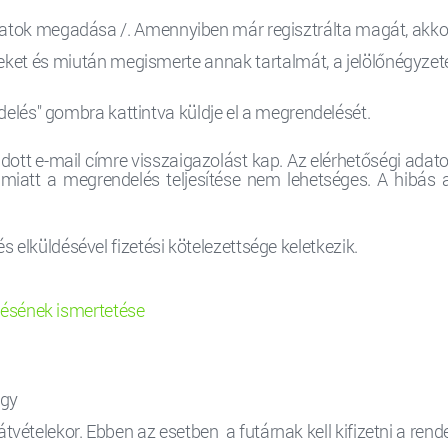
i adatok megadása /. Amennyiben már regisztrálta magát, akko
eket és miután megismerte annak tartalmát, a jelölőnégyzeten
lés" gombra kattintva küldje el a megrendelését.
dott e-mail címre visszaigazolást kap. Az elérhetőségi adat
miatt a megrendelés teljesítése nem lehetséges. A hibás 
elküldésével fizetési kötelezettsége keletkezik.
etésének ismertetése
agy
vételekor. Ebben az esetben a futárnak kell kifizetni a rendelé