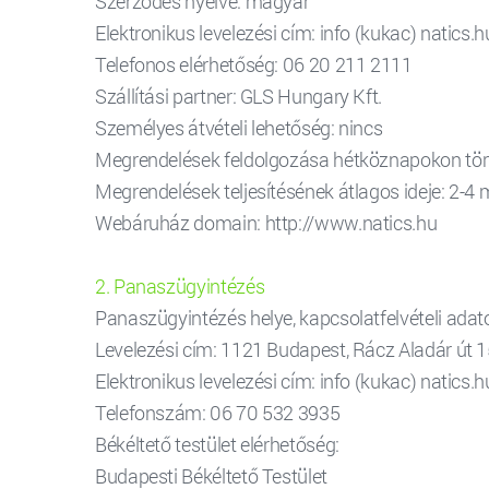
Szerződés nyelve: magyar
Elektronikus levelezési cím: info (kukac) natics.h
Telefonos elérhetőség: 06 20 211 2111
Szállítási partner: GLS Hungary Kft.
Személyes átvételi lehetőség: nincs
Megrendelések feldolgozása hétköznapokon törté
Megrendelések teljesítésének átlagos ideje: 2-
Webáruház domain: http://www.natics.hu
2. Panaszügyintézés
Panaszügyintézés helye, kapcsolatfelvételi adat
Levelezési cím: 1121 Budapest, Rácz Aladár út 
Elektronikus levelezési cím: info (kukac) natics.h
Telefonszám: 06 70 532 3935
Békéltető testület elérhetőség:
Budapesti Békéltető Testület