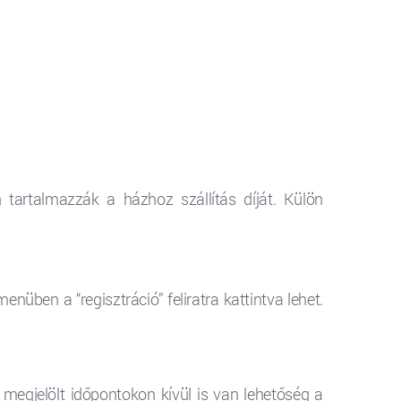
tartalmazzák a házhoz szállítás díját. Külön
nüben a “regisztráció” feliratra kattintva lehet.
egjelölt időpontokon kívül is van lehetőség a