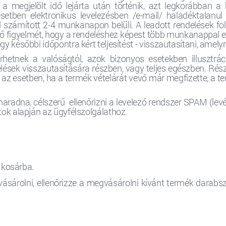
a megjelölt idő lejárta után történik, azt legkorábban 
setben elektronikus levelezésben /e-mail/ haladéktalanul v
tól számított 2-4 munkanapon belüli. A leadott rendelések 
 figyelmét, hogy a rendeléshez képest több munkanappal eltol
gy későbbi időpontra kért teljesítést - visszautasítani, amely
hetnek a valóságtól, azok bizonyos esetekben illusztrác
lések visszautasítására részben, vagy teljes egészben. Rész
az esetben, ha a termék vételárát vevő már megfizette, a t
adna, célszerű ellenőrizni a levelező rendszer SPAM (levé
atok alapján az ügyfélszolgálathoz.
 kosárba.
sárolni, ellenőrizze a megvásárolni kívánt termék darabsz