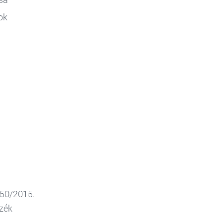
ok
150/2015.
szék