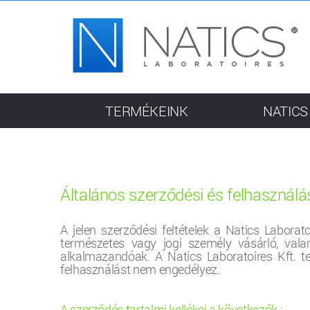
TERMÉKEINK
NATICS
Általános szerződési és felhasználás
A jelen szerződési feltételek a Natics Laborat
természetes vagy jogi személy vásárló, valam
alkalmazandóak. A Natics Laboratoires Kft. te
felhasználást nem engedélyez.
A szerződés tartalmi kellékei a következők :