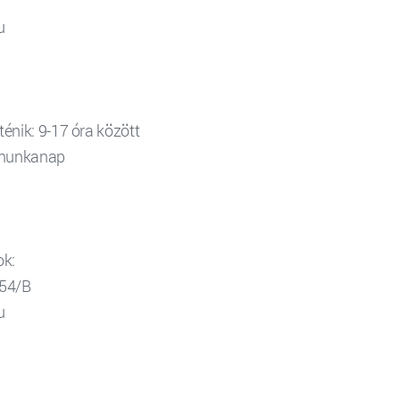
u
nik: 9-17 óra között
4 munkanap
ok:
154/B
u