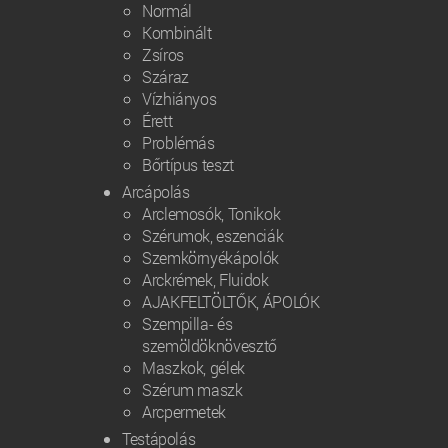
Normál
Kombinált
Zsíros
Száraz
Vízhiányos
Érett
Problémás
Bőrtípus teszt
Arcápolás
Arclemosók, Tonikok
Szérumok, eszenciák
Szemkörnyékápolók
Arckrémek, Fluidok
AJAKFELTÖLTŐK, ÁPOLÓK
Szempilla- és
szemöldöknövesztő
Maszkok, gélek
Szérum maszk
Arcpermetek
Testápolás