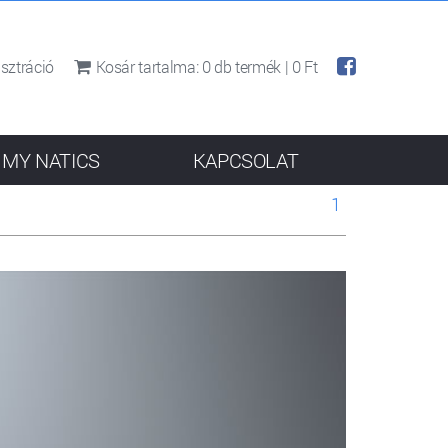
sztráció
Kosár tartalma:
0
db termék |
0 Ft
MY NATICS
KAPCSOLAT
1