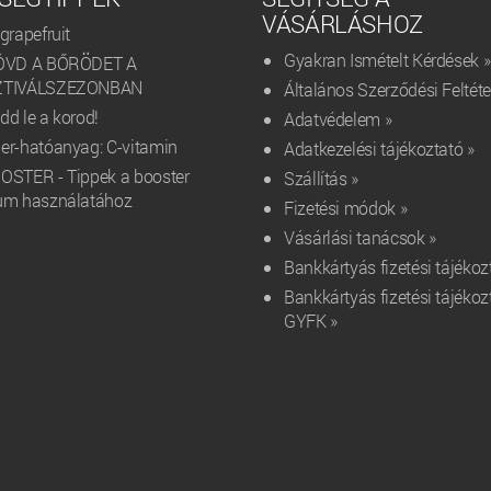
VÁSÁRLÁSHOZ
grapefruit
Gyakran Ismételt Kérdések »
ÓVD A BŐRÖDET A
ZTIVÁLSZEZONBAN
Általános Szerződési Feltéte
dd le a korod!
Adatvédelem »
er-hatóanyag: C-vitamin
Adatkezelési tájékoztató »
OSTER - Tippek a booster
Szállítás »
um használatához
Fizetési módok »
Vásárlási tanácsok »
Bankkártyás fizetési tájékoz
Bankkártyás fizetési tájékoz
GYFK »