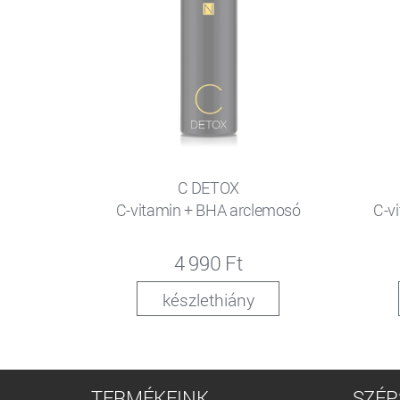
C DETOX
C-vitamin + BHA arclemosó
C-v
4 990 Ft
készlethiány
TERMÉKEINK
SZÉP