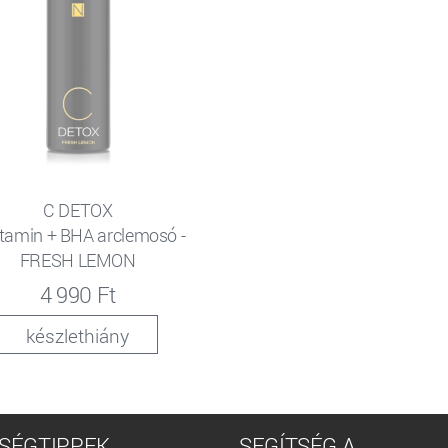
C DETOX
itamin + BHA arclemosó -
FRESH LEMON
4 990 Ft
készlethiány
SÉGTIPPEK
SEGÍTSÉG A