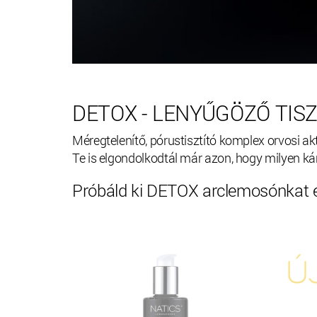
DETOX - LENYŰGÖZŐ TIS
Méregtelenítő, pórustisztító komplex orvosi ak
Te is elgondolkodtál már azon, hogy milyen k
Próbáld ki DETOX arclemosónkat é