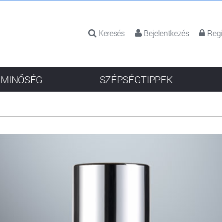
Keresés
Bejelentkezés
Regi
 MINŐSÉG
SZÉPSÉGTIPPEK