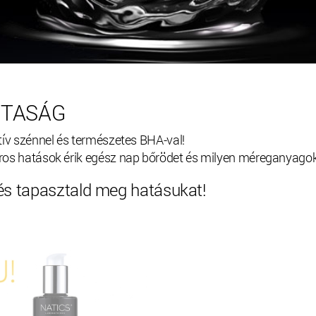
ZTASÁG
tív szénnel és természetes BHA-val!
áros hatások érik egész nap bőrödet és milyen méreganyago
s tapasztald meg hatásukat!