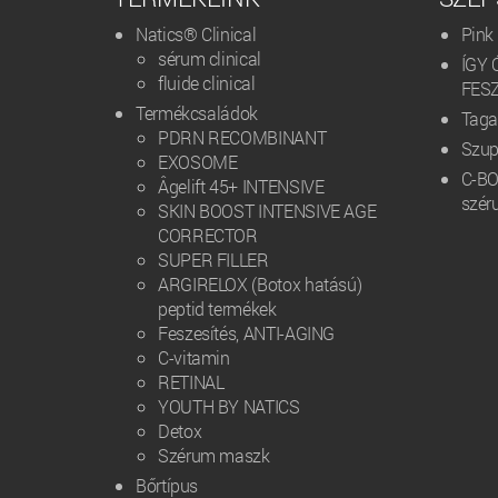
Natics® Clinical
Pink 
sérum clinical
ÍGY 
fluide clinical
FES
Termékcsaládok
Taga
PDRN RECOMBINANT
Szup
EXOSOME
C-BO
Âgelift 45+ INTENSIVE
szér
SKIN BOOST INTENSIVE AGE
CORRECTOR
SUPER FILLER
ARGIRELOX (Botox hatású)
peptid termékek
Feszesítés, ANTI-AGING
C-vitamin
RETINAL
YOUTH BY NATICS
Detox
Szérum maszk
Bőrtípus