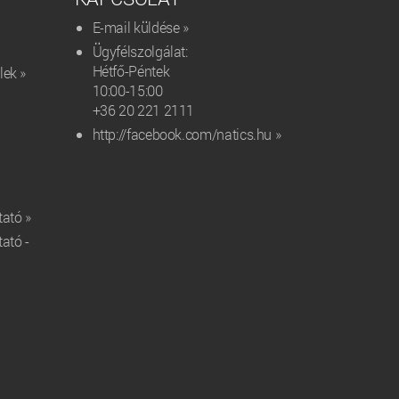
E-mail küldése »
Ügyfélszolgálat:
Hétfő-Péntek
lek »
10:00-15:00
+36 20 221 2111‬
http://facebook.com/natics.hu »
tató »
tató -