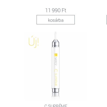
11 990 Ft
kosárba
C SUPRÊME