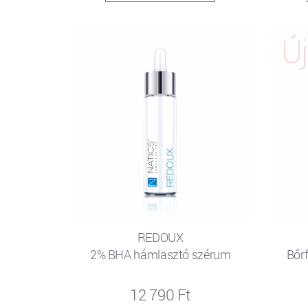
REDOUX
2% BHA hámlasztó szérum
Bőrf
12 790 Ft