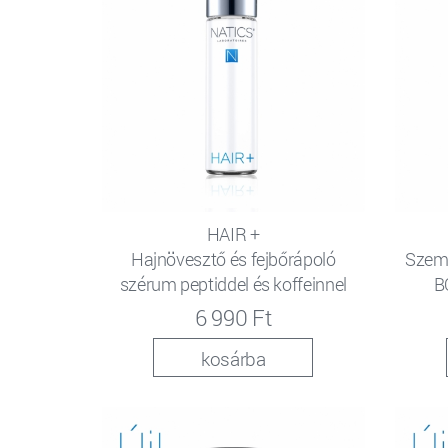
HAIR +
Hajnövesztő és fejbőrápoló
Szemk
szérum peptiddel és koffeinnel
B
6 990 Ft
kosárba