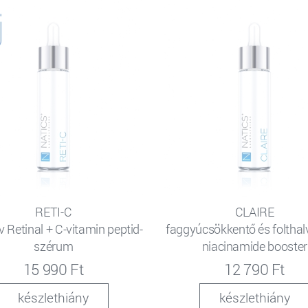
RETI-C
CLAIRE
v Retinal + C-vitamin peptid-
faggyúcsökkentő és folthal
szérum
niacinamide booster
15 990 Ft
12 790 Ft
készlethiány
készlethiány