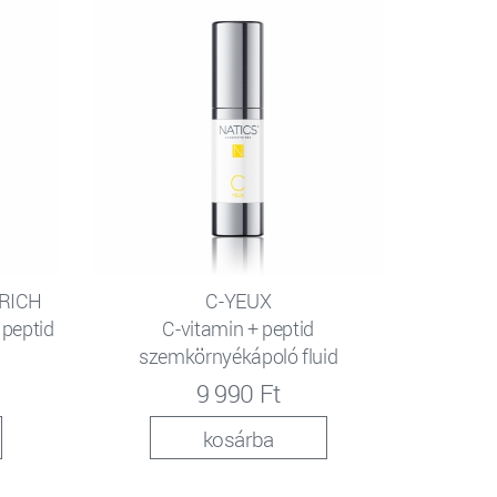
 RICH
C-YEUX
 peptid
C-vitamin + peptid
szemkörnyékápoló fluid
9 990 Ft
kosárba