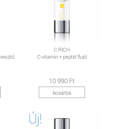
C RICH
övesztő
C-vitamin + peptid fluid
10 990 Ft
kosárba