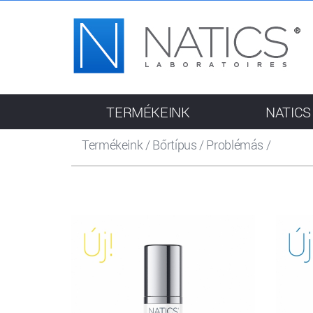
TERMÉKEINK
NATICS
Termékeink
/
Bőrtípus
/
Problémás
/