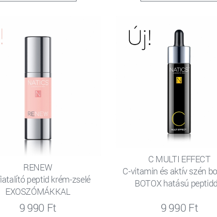
C MULTI EFFECT
RENEW
C-vitamin és aktív szén b
iatalító peptid krém-zselé
BOTOX hatású peptidd
EXOSZÓMÁKKAL
9 990 Ft
9 990 Ft