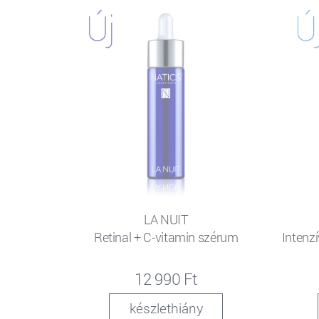
LA NUIT
Retinal + C-vitamin szérum
Intenzí
12 990 Ft
készlethiány