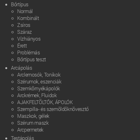
Bőrtípus
Normál
Kombinált
Zsíros
Száraz
Vízhiányos
Érett
Problémás
Bőrtípus teszt
Arcápolás
Arclemosók, Tonikok
Szérumok, eszenciák
Szemkörnyékápolók
Arckrémek, Fluidok
AJAKFELTÖLTŐK, ÁPOLÓK
Szempilla- és szemöldöknövesztő
Maszkok, gélek
Szérum maszk
Arcpermetek
Testápolás