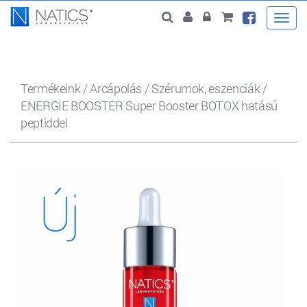
Togg
navi
Termékeink
/
Arcápolás
/
Szérumok, eszenciák
/
ENERGIE BOOSTER Super Booster BOTOX hatású
peptiddel