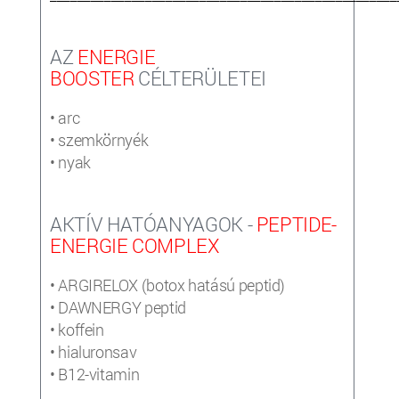
AZ
ENERGIE
BOOSTER
CÉLTERÜLETEI
• arc
• szemkörnyék
• nyak
AKTÍV HATÓANYAGOK -
PEPTIDE-
ENERGIE COMPLEX
• ARGIRELOX (botox hatású peptid)
• DAWNERGY peptid
• koffein
• hialuronsav
• B12-vitamin