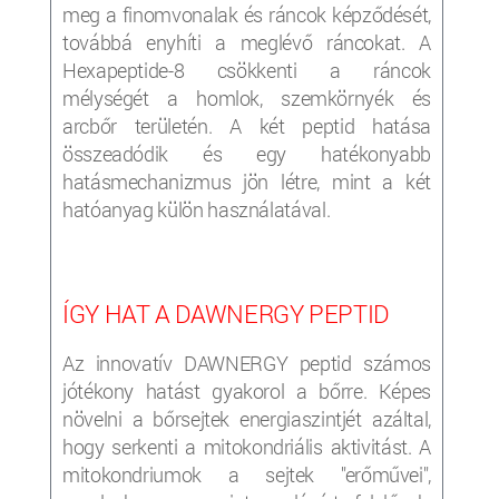
meg a finomvonalak és ráncok képződését,
továbbá enyhíti a meglévő ráncokat. A
Hexapeptide-8 csökkenti a ráncok
mélységét a homlok, szemkörnyék és
arcbőr területén. A két peptid hatása
összeadódik és egy hatékonyabb
hatásmechanizmus jön létre, mint a két
hatóanyag külön használatával.
ÍGY HAT A DAWNERGY PEPTID
Az innovatív DAWNERGY peptid számos
jótékony hatást gyakorol a bőrre. Képes
növelni a bőrsejtek energiaszintjét azáltal,
hogy serkenti a mitokondriális aktivitást. A
mitokondriumok a sejtek "erőművei",