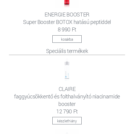
ENERGIE BOOSTER
Super Booster BOTOX hatású peptiddel
8 990 Ft
kosárba
Speciális termékek
CLAIRE
faggyúcsökkentő és folthalványító niacinamide
booster
12 790 Ft
készlethiány