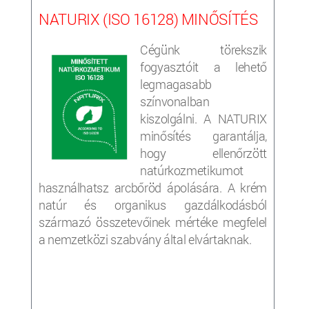
NATURIX (ISO 16128) MINŐSÍTÉS
Cégünk törekszik
fogyasztóit a lehető
legmagasabb
színvonalban
kiszolgálni. A NATURIX
minősítés garantálja,
hogy ellenőrzött
natúrkozmetikumot
használhatsz arcbőröd ápolására. A krém
natúr és organikus gazdálkodásból
származó összetevőinek mértéke megfelel
a nemzetközi szabvány által elvártaknak.