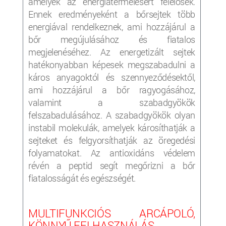
amelyek az energiatermelésért felelősek.
Ennek eredményeként a bőrsejtek több
energiával rendelkeznek, ami hozzájárul a
bőr megújulásához és fiatalos
megjelenéséhez. Az energetizált sejtek
hatékonyabban képesek megszabadulni a
káros anyagoktól és szennyeződésektől,
ami hozzájárul a bőr ragyogásához,
valamint a szabadgyökök
felszabadulásához. A szabadgyökök olyan
instabil molekulák, amelyek károsíthatják a
sejteket és felgyorsíthatják az öregedési
folyamatokat. Az antioxidáns védelem
révén a peptid segít megőrizni a bőr
fiatalosságát és egészségét.
MULTIFUNKCIÓS ARCÁPOLÓ,
KÖNNYŰ FELHASZNÁLÁS