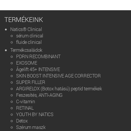
TERMÉKEINK
Natics® Clinical
sérum clinical
fluide clinical
Termékcsaládok
PDRN RECOMBINANT
EXOSOME
Âgelift 45+ INTENSIVE
SKIN BOOST INTENSIVE AGE CORRECTOR
SUPER FILLER
ARGIRELOX (Botox hatású) peptid termékek
Feszesítés, ANTI-AGING
C-vitamin
RETINAL
YOUTH BY NATICS
Detox
Szérum maszk