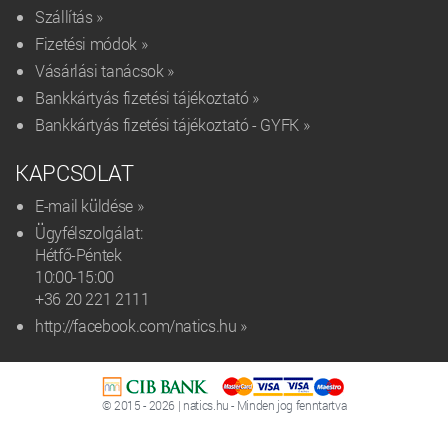
Szállítás »
Fizetési módok »
Vásárlási tanácsok »
Bankkártyás fizetési tájékoztató »
Bankkártyás fizetési tájékoztató - GYFK »
KAPCSOLAT
E-mail küldése »
Ügyfélszolgálat:
Hétfő-Péntek
10:00-15:00
+36 20 221 2111‬
http://facebook.com/natics.hu »
© 2015 - 2026 | natics.hu - Minden jog fenntartva