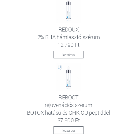
REDOUX
2% BHA hámlasztó szérum
12 790 Ft
kosárba
REBOOT
rejuvenációs szérum
BOTOX hatású és GHK-CU peptiddel
37 900 Ft
kosárba