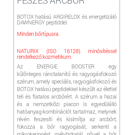
FESZES ARCBŐR
BOTOX hatású ARGIRELOX és energetizáló
DAWNERGY peptiddel.
Minden bőrtípusra.
NATURIX (ISO 16128) minősítéssel
rendelkező kozmetikum.
Az ENERGIE BOOSTER egy
különleges ránctalanító és ragyogásfokozó
szérum, amely speciális, ragyogásfokozó és
BOTOX hatású peptidekkel készült az élettel
teli és fiatalos arcbőrért. A szérum a hazai
és a nemzetközi piacon is egyedülálló
hatóanyag-kombinációt tartalmaz, melynek
révén feszesíti és kisimítja az arcbőrt,
fokozza a bőr ragyogását, serkenti a
mikrokeringést, mélyhidratál, növeli a bőr