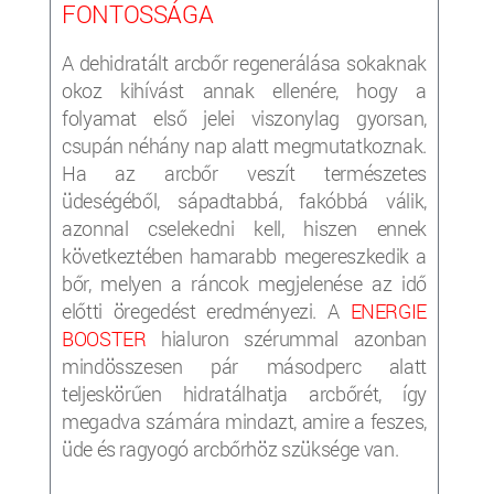
FONTOSSÁGA
A dehidratált arcbőr regenerálása sokaknak
okoz kihívást annak ellenére, hogy a
folyamat első jelei viszonylag gyorsan,
csupán néhány nap alatt megmutatkoznak.
Ha az arcbőr veszít természetes
üdeségéből, sápadtabbá, fakóbbá válik,
azonnal cselekedni kell, hiszen ennek
következtében hamarabb megereszkedik a
bőr, melyen a ráncok megjelenése az idő
előtti öregedést eredményezi. A
ENERGIE
BOOSTER
hialuron szérummal azonban
mindösszesen pár másodperc alatt
teljeskörűen hidratálhatja arcbőrét, így
megadva számára mindazt, amire a feszes,
üde és ragyogó arcbőrhöz szüksége van.