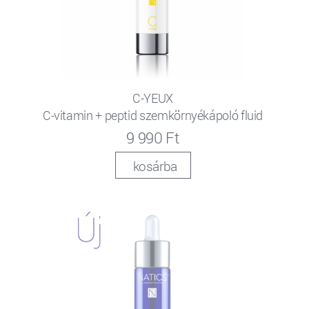
C-YEUX
C-vitamin + peptid szemkörnyékápoló fluid
9 990 Ft
kosárba