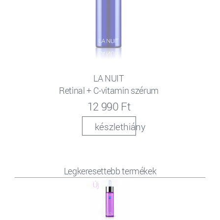
LA NUIT
Retinal + C-vitamin szérum
12 990 Ft
készlethiány
Legkeresettebb termékek