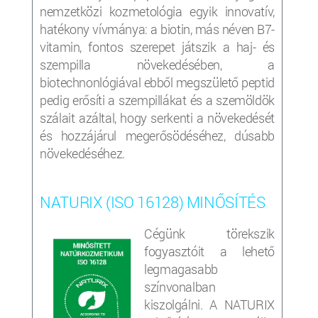
nemzetközi kozmetológia egyik innovatív,
hatékony vívmánya: a biotin, más néven B7-
vitamin, fontos szerepet játszik a haj- és
szempilla növekedésében, a
biotechnonlógiával ebből megszülető peptid
pedig erősíti a szempillákat és a szemöldök
szálait azáltal, hogy serkenti a növekedését
és hozzájárul megerősödéséhez, dúsabb
növekedéséhez.
NATURIX (ISO 16128) MINŐSÍTÉS
Cégünk törekszik
fogyasztóit a lehető
legmagasabb
színvonalban
kiszolgálni. A NATURIX