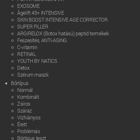
EXOSOME
Âgelift 45+ INTENSIVE
SKIN BOOST INTENSIVE AGE CORRECTOR
SUPER FILLER
ARGIRELOX (Botox hatású) peptid termékek
Feszesítés, ANTI-AGING
C-vitamin
RETINAL
YOUTH BY NATICS
Detox
Szérum maszk
Bőrtípus
Normál
Kombinált
Zsíros
Száraz
Vízhiányos
Érett
Problémás
Bőrtípus teszt