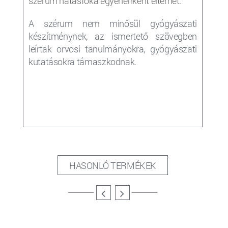
szérum hatásfoka egyénenként eltérhet.
A szérum nem minősül gyógyászati
készítménynek, az ismertető szövegben
leírtak orvosi tanulmányokra, gyógyászati
kutatásokra támaszkodnak.
HASONLÓ TERMÉKEK