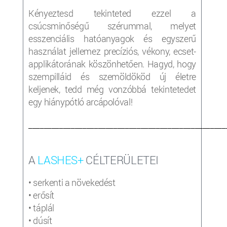
Kényeztesd tekinteted ezzel a
csúcsminőségű szérummal, melyet
esszenciális hatóanyagok és egyszerű
használat jellemez precíziós, vékony, ecset-
applikátorának köszönhetően. Hagyd, hogy
szempilláid és szemöldököd új életre
keljenek, tedd még vonzóbbá tekintetedet
egy hiánypótló arcápolóval!
___________________________________________________
A
LASHES+
CÉLTERÜLETEI
• serkenti a növekedést
• erősít
• táplál
• dúsít