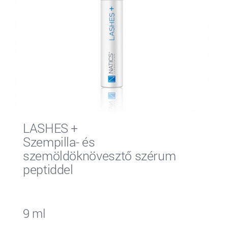
LASHES +
Szempilla- és
szemöldöknövesztő szérum
peptiddel
9 ml