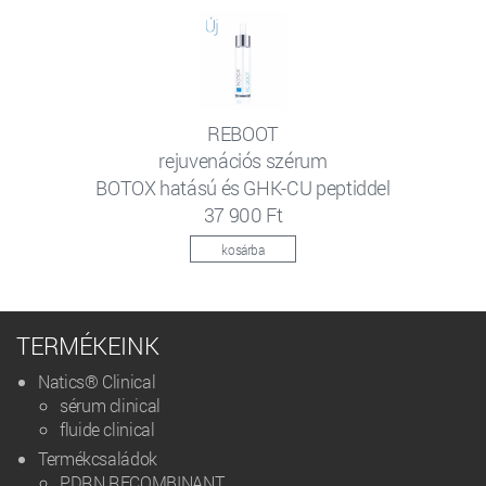
REBOOT
rejuvenációs szérum
BOTOX hatású és GHK-CU peptiddel
37 900 Ft
kosárba
TERMÉKEINK
Natics® Clinical
sérum clinical
fluide clinical
Termékcsaládok
PDRN RECOMBINANT