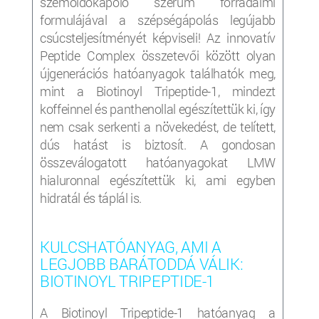
szemöldökápoló szérum forradalmi
formulájával a szépségápolás legújabb
csúcsteljesítményét képviseli! Az innovatív
Peptide Complex összetevői között olyan
újgenerációs hatóanyagok találhatók meg,
mint a Biotinoyl Tripeptide-1, mindezt
koffeinnel és panthenollal egészítettük ki, így
nem csak serkenti a növekedést, de telített,
dús hatást is biztosít. A gondosan
összeválogatott hatóanyagokat LMW
hialuronnal egészítettük ki, ami egyben
hidratál és táplál is.
KULCSHATÓANYAG, AMI A
LEGJOBB BARÁTODDÁ VÁLIK:
BIOTINOYL TRIPEPTIDE-1
A Biotinoyl Tripeptide-1 hatóanyag a