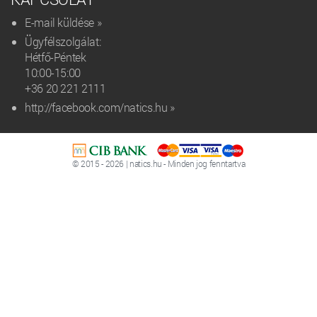
E-mail küldése »
Ügyfélszolgálat:
Hétfő-Péntek
10:00-15:00
+36 20 221 2111‬
http://facebook.com/natics.hu »
© 2015 - 2026 | natics.hu - Minden jog fenntartva