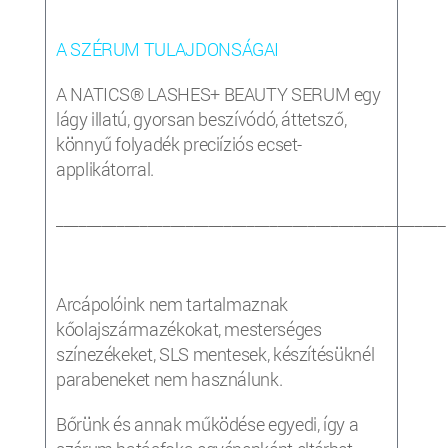
A SZÉRUM TULAJDONSÁGAI
A NATICS® LASHES+ BEAUTY SERUM egy
lágy illatú, gyorsan beszívódó, áttetsző,
könnyű folyadék preciíziós ecset-
applikátorral.
___________________________________________________
Arcápolóink nem tartalmaznak
kőolajszármazékokat, mesterséges
színezékeket, SLS mentesek, készítésüknél
parabeneket nem használunk.
Bőrünk és annak működése egyedi, így a