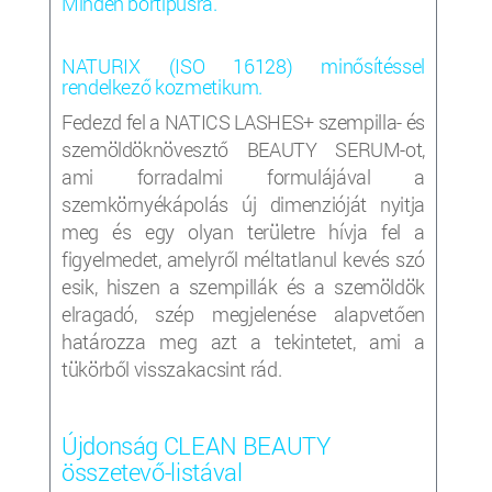
Minden bőrtípusra.
NATURIX (ISO 16128) minősítéssel
rendelkező kozmetikum.
Fedezd fel a NATICS LASHES+ szempilla- és
szemöldöknövesztő BEAUTY SERUM-ot,
ami forradalmi formulájával a
szemkörnyékápolás új dimenzióját nyitja
meg és egy olyan területre hívja fel a
figyelmedet, amelyről méltatlanul kevés szó
esik, hiszen a szempillák és a szemöldök
elragadó, szép megjelenése alapvetően
határozza meg azt a tekintetet, ami a
tükörből visszakacsint rád.
Újdonság CLEAN BEAUTY
összetevő-listával