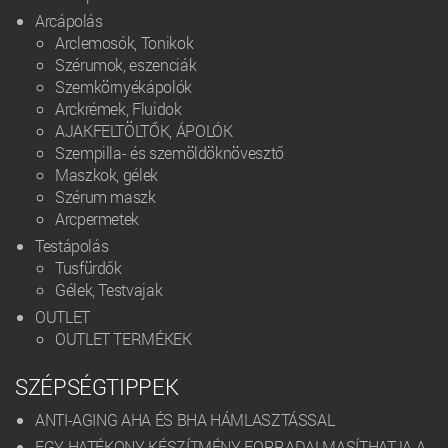
Arcápolás
Arclemosók, Tonikok
Szérumok, eszenciák
Szemkörnyékápolók
Arckrémek, Fluidok
AJAKFELTÖLTŐK, ÁPOLÓK
Szempilla- és szemöldöknövesztő
Maszkok, gélek
Szérum maszk
Arcpermetek
Testápolás
Tusfürdők
Gélek, Testvajak
OUTLET
OUTLET TERMÉKEK
SZÉPSÉGTIPPEK
ANTI-AGING AHA ÉS BHA HÁMLASZTÁSSAL
EGY HATÉKONY KÉSZÍTMÉNY FORRADALMASÍTHATJA A