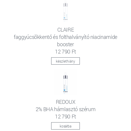
CLAIRE
faggyúcsökkentő és folthalványító niacinamide
booster
12 790 Ft
készlethiány
REDOUX
2% BHA hámlasztó szérum
12 790 Ft
kosárba