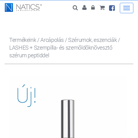
Togg
navi
Termékeink
/
Arcápolás
/
Szérumok, eszenciák
/
LASHES + Szempilla- és szemöldöknövesztő
szérum peptiddel