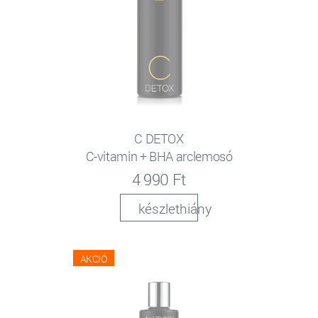
C DETOX
C-vitamin + BHA arclemosó
4 990 Ft
készlethiány
AKCIÓ