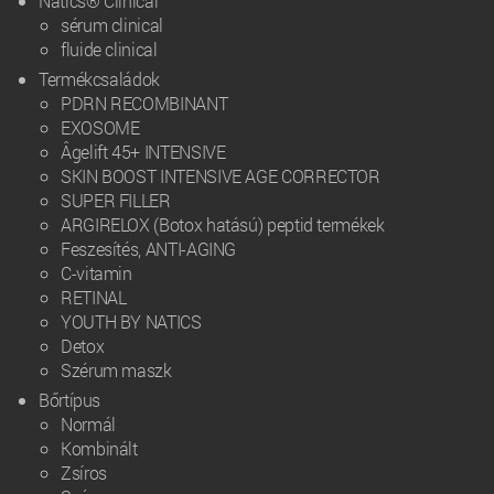
Natics® Clinical
sérum clinical
fluide clinical
Termékcsaládok
PDRN RECOMBINANT
EXOSOME
Âgelift 45+ INTENSIVE
SKIN BOOST INTENSIVE AGE CORRECTOR
SUPER FILLER
ARGIRELOX (Botox hatású) peptid termékek
Feszesítés, ANTI-AGING
C-vitamin
RETINAL
YOUTH BY NATICS
Detox
Szérum maszk
Bőrtípus
Normál
Kombinált
Zsíros