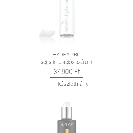
HYDRA PRO
sejtstimulációs szérum
37 900 Ft
készlethiány