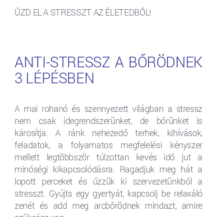
ŰZD EL A STRESSZT AZ ÉLETEDBŐL!
ANTI-STRESSZ A BŐRÖDNEK
3 LÉPÉSBEN
A mai rohanó és szennyezett világban a stressz
nem csak idegrendszerünket, de bőrünket is
károsítja. A ránk nehezedő terhek, kihívások,
feladatok, a folyamatos megfelelési kényszer
mellett legtöbbször túlzottan kevés idő jut a
minőségi kikapcsolódásra. Ragadjuk meg hát a
lopott perceket és űzzük ki szervezetünkből a
stresszt. Gyújts egy gyertyát, kapcsolj be relaxáló
zenét és add meg arcbőrödnek mindazt, amire