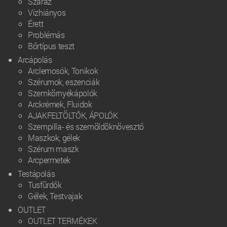
Száraz
Vízhiányos
Érett
Problémás
Bőrtípus teszt
Arcápolás
Arclemosók, Tonikok
Szérumok, eszenciák
Szemkörnyékápolók
Arckrémek, Fluidok
AJAKFELTÖLTŐK, ÁPOLÓK
Szempilla- és szemöldöknövesztő
Maszkok, gélek
Szérum maszk
Arcpermetek
Testápolás
Tusfürdők
Gélek, Testvajak
OUTLET
OUTLET TERMÉKEK