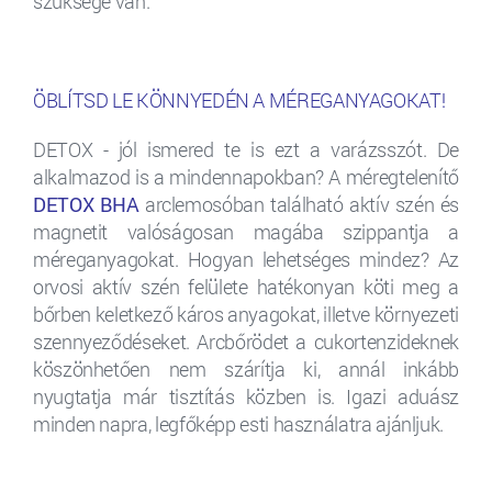
szüksége van.
ÖBLÍTSD LE KÖNNYEDÉN A MÉREGANYAGOKAT!
DETOX - jól ismered te is ezt a varázsszót. De
alkalmazod is a mindennapokban? A méregtelenítő
DETOX BHA
arclemosóban található aktív szén és
magnetit valóságosan magába szippantja a
méreganyagokat. Hogyan lehetséges mindez? Az
orvosi aktív szén felülete hatékonyan köti meg a
bőrben keletkező káros anyagokat, illetve környezeti
szennyeződéseket. Arcbőrödet a cukortenzideknek
köszönhetően nem szárítja ki, annál inkább
nyugtatja már tisztítás közben is. Igazi aduász
minden napra, legfőképp esti használatra ajánljuk.