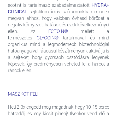
ecotint is tartalmazó szabadalmaztatott
HYDRA+
CLINICAL
sejtstilumlációs szérumunkban minden
megvan ahhoz, hogy valóban óvhasd bőrödet a
negatív környezeti hatások és ezek következményei
ellen. Az
ECTOIN®
mellett a
természetes
GLYCOIN®
tartalmával és mind
organikus mind a legmodernebb biotechnológiai
hatóanyagaival ráadásul készítményünk aktiválja is
a sejteket, hogy gyorsabb osztódásra legyenek
képesek, így eredményesen veheted fel a harcot a
ráncok ellen.
MASZKOT FEL!
Heti 2-3x engedd meg magadnak, hogy 10-15 perce
hátradőlj és egy kicsit pihenj! Ilyenkor vedd elő a