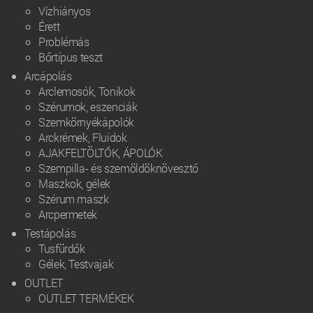
Vízhiányos
Érett
Problémás
Bőrtípus teszt
Arcápolás
Arclemosók, Tonikok
Szérumok, eszenciák
Szemkörnyékápolók
Arckrémek, Fluidok
AJAKFELTÖLTŐK, ÁPOLÓK
Szempilla- és szemöldöknövesztő
Maszkok, gélek
Szérum maszk
Arcpermetek
Testápolás
Tusfürdők
Gélek, Testvajak
OUTLET
OUTLET TERMÉKEK