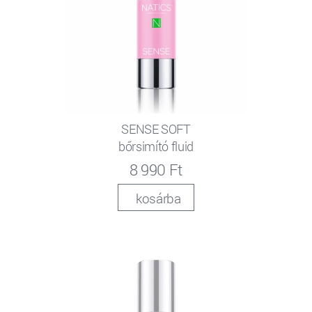
SENSE SOFT
bőrsimító fluid
8 990 Ft
kosárba