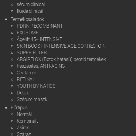
sérum clinical
fluide clinical
Termékcsaládok
PDRN RECOMBINANT
EXOSOME
Âgelift 45+ INTENSIVE
SKIN BOOST INTENSIVE AGE CORRECTOR
SUPER FILLER
ARGIRELOX (Botox hatású) peptid termékek
Feszesítés, ANTI-AGING
C-vitamin
RETINAL
YOUTH BY NATICS
Detox
Szérum maszk
Bőrtípus
Normál
Kombinált
Zsíros
Száraz