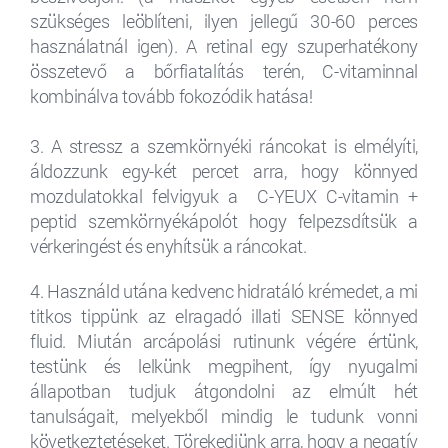
szükséges leöblíteni, ilyen jellegű 30-60 perces
használatnál igen). A retinal egy szuperhatékony
összetevő a bőrfiatalítás terén, C-vitaminnal
kombinálva tovább fokozódik hatása!
3. A stressz a szemkörnyéki ráncokat is elmélyíti,
áldozzunk egy-két percet arra, hogy könnyed
mozdulatokkal felvigyuk a C-YEUX C-vitamin +
peptid szemkörnyékápolót hogy felpezsdítsük a
vérkeringést és enyhítsük a ráncokat.
4. Használd utána kedvenc hidratáló krémedet, a mi
titkos tippünk az elragadó illati SENSE könnyed
fluid. Miután arcápolási rutinunk végére értünk,
testünk és lelkünk megpihent, így nyugalmi
állapotban tudjuk átgondolni az elmúlt hét
tanulságait, melyekből mindig le tudunk vonni
következtetéseket. Törekedjünk arra, hogy a negatív