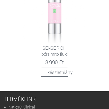
SENSE RICH
bőrsimító fluid
8 990 Ft
készlethiány
TERMÉKEINK
Natics® Clinical