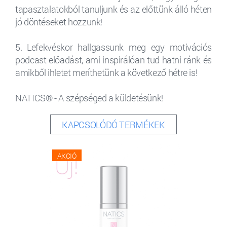
tapasztalatokból tanuljunk és az előttünk álló héten
jó döntéseket hozzunk!
5. Lefekvéskor hallgassunk meg egy motivációs
podcast előadást, ami inspirálóan tud hatni ránk és
amikből ihletet meríthetünk a következő hétre is!
NATICS® - A szépséged a küldetésünk!
KAPCSOLÓDÓ TERMÉKEK
AKCIÓ