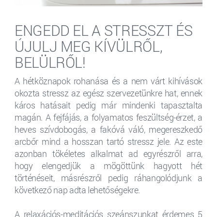
ENGEDD EL A STRESSZT ÉS
ÚJULJ MEG KÍVÜLRŐL,
BELÜLRŐL!
A hétköznapok rohanása és a nem várt kihívások
okozta stressz az egész szervezetünkre hat, ennek
káros hatásait pedig már mindenki tapasztalta
magán. A fejfájás, a folyamatos feszültség-érzet, a
heves szívdobogás, a fakóvá váló, megereszkedő
arcbőr mind a hosszan tartó stressz jele. Az este
azonban tökéletes alkalmat ad egyrészről arra,
hogy elengedjük a mögöttünk hagyott hét
történéseit, másrészről pedig ráhangolódjunk a
következő nap adta lehetőségekre.
A relaxációs-meditációs szeánszunkat érdemes 5