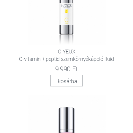
C-YEUX
C-vitamin + peptid szemkörnyékápoló fluid
9 990 Ft
kosárba