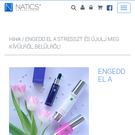
Togg
navi
Hírek
/
ENGEDD EL A STRESSZT ÉS ÚJULJ MEG
KÍVÜLRŐL, BELÜLRŐL!
ENGEDD
EL A