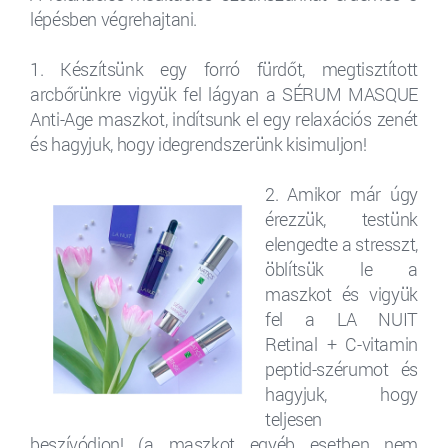
lépésben végrehajtani.
1. Készítsünk egy forró fürdőt, megtisztított
arcbőrünkre vigyük fel lágyan a SÉRUM MASQUE
Anti-Age maszkot, indítsunk el egy relaxációs zenét
és hagyjuk, hogy idegrendszerünk kisimuljon!
2. Amikor már úgy
érezzük, testünk
elengedte a stresszt,
öblítsük le a
maszkot és vigyük
fel a LA NUIT
Retinal + C-vitamin
peptid-szérumot és
hagyjuk, hogy
teljesen
beszívódjon! (a maszkot egyéb esetben nem