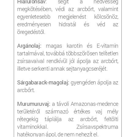
Hialuronsav
: segít a nedvesség
megkötésében, védi az arcbőrt, valamint
egyenletesebb megjelenést kölcsönöz,
eredményesen hidratál és véd az
öregedéstől.
Argánolaj:
magas karotin és E-vitamin
tartalmával, továbbá többszörösen telítetlen
zsírsavaival rendkívül jól ápolja az arcbőrt,
illetve serkenti annak sejtanyagcseréjét.
Sárgabarack-magolaj:
gyengéden ápolja az
arcbőrt.
Murumuruvaj:
a távoli Amazonas-medence
területéről származó értékes vaj mély
rétegekig táplálja az arcbőrt, feltölti
vitaminokkal. Zsírsavspektruma
hatékonyan ápol, de nem nehezít el.