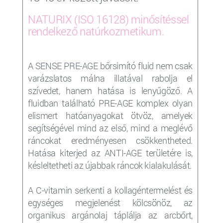
NATURIX (ISO 16128) minősítéssel
rendelkező natúrkozmetikum.
A SENSE PRE-AGE bőrsimító fluid nem csak
varázslatos málna illatával rabolja el
szívedet, hanem hatása is lenyűgöző. A
fluidban található PRE-AGE komplex olyan
elismert hatóanyagokat ötvöz, amelyek
segítségével mind az első, mind a meglévő
ráncokat eredményesen csökkentheted.
Hatása kiterjed az ANTI-AGE területére is,
késleltetheti az újabbak ráncok kialakulását.
A C-vitamin serkenti a kollagéntermelést és
egységes megjelenést kölcsönöz, az
organikus argánolaj táplálja az arcbőrt,