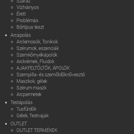
Száraz
Vízhiányos
Érett
Problémás
Bőrtípus teszt
Arcápolás
Arclemosók, Tonikok
Szérumok, eszenciák
Szemkörnyékápolók
Arckrémek, Fluidok
AJAKFELTÖLTŐK, ÁPOLÓK
Szempilla- és szemöldöknövesztő
Maszkok, gélek
Szérum maszk
Arcpermetek
Testápolás
Tusfürdők
Gélek, Testvajak
OUTLET
OUTLET TERMÉKEK