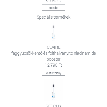
kosárba
Speciális termékek
CLAIRE
faggyúcsökkentő és folthalványító niacinamide
booster
12 790 Ft
készlethiány
REDOUX