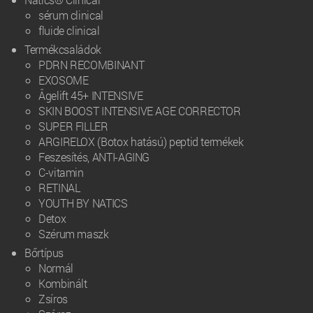
sérum clinical
fluide clinical
Termékcsaládok
PDRN RECOMBINANT
EXOSOME
Âgelift 45+ INTENSIVE
SKIN BOOST INTENSIVE AGE CORRECTOR
SUPER FILLER
ARGIRELOX (Botox hatású) peptid termékek
Feszesítés, ANTI-AGING
C-vitamin
RETINAL
YOUTH BY NATICS
Detox
Szérum maszk
Bőrtípus
Normál
Kombinált
Zsíros