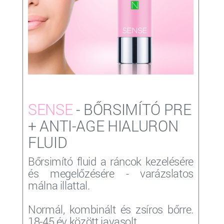
SENSE
- BŐRSIMÍTÓ PRE
+ ANTI-AGE HIALURON
FLUID
Bőrsimító fluid a ráncok kezelésére
és megelőzésére - varázslatos
málna illattal.
Normál, kombinált és zsíros bőrre.
18-45 év között javasolt.