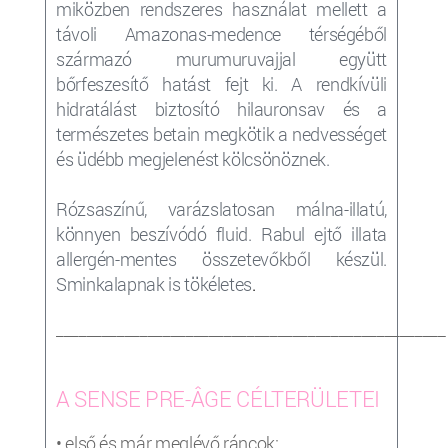
miközben rendszeres használat mellett a
távoli Amazonas-medence térségéből
származó murumuruvajjal együtt
bőrfeszesítő hatást fejt ki. A rendkívüli
hidratálást biztosító hilauronsav és a
természetes betain megkötik a nedvességet
és üdébb megjelenést kölcsönöznek.
Rózsaszínű, varázslatosan málna-illatú,
könnyen beszívódó fluid. Rabul ejtő illata
allergén-mentes összetevőkből készül.
Sminkalapnak is tökéletes
.
___________________________________________________
A SENSE PRE-ÂGE CÉLTERÜLETEI
• első és már meglévő ráncok;