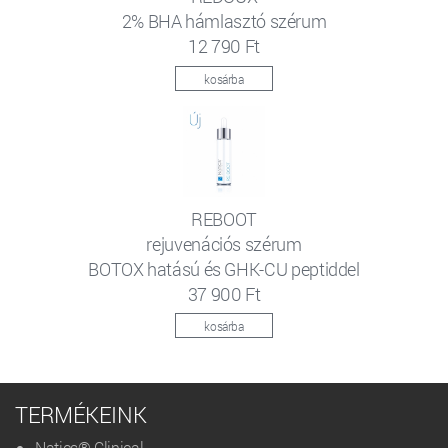
2% BHA hámlasztó szérum
12 790 Ft
kosárba
REBOOT
rejuvenációs szérum
BOTOX hatású és GHK-CU peptiddel
37 900 Ft
kosárba
TERMÉKEINK
Natics® Clinical