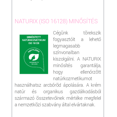
NATURIX (ISO 16128) MINŐSÍTÉS
Cégünk törekszik
fogyasztóit a lehető
legmagasabb
színvonalban
kiszolgálni. A NATURIX
minősítés garantálja,
hogy ellenőrzött
natúrkozmetikumot
használhatsz arcbőröd ápolására. A krém
natúr és organikus gazdálkodásból
származó összetevőinek mértéke megfelel
a nemzetközi szabvány által elvártaknak.