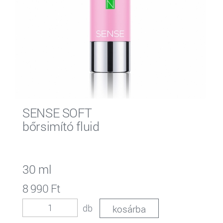
SENSE SOFT
bőrsimító fluid
30 ml
8 990 Ft
db