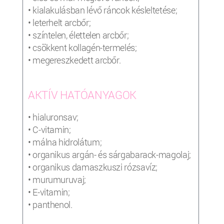
• kialakulásban lévő ráncok késleltetése;
• leterhelt arcbőr;
• színtelen, élettelen arcbőr;
• csökkent kollagén-termelés;
• megereszkedett arcbőr.
AKTÍV HATÓANYAGOK
• hialuronsav;
• C-vitamin;
• málna hidrolátum;
• organikus argán- és sárgabarack-magolaj;
• organikus damaszkuszi rózsavíz;
• murumuruvaj;
• E-vitamin;
• panthenol.