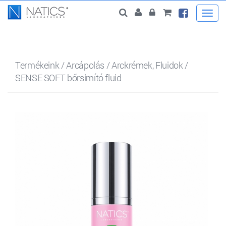
Togg
navi
Termékeink
/
Arcápolás
/
Arckrémek, Fluidok
/
SENSE SOFT bőrsimító fluid