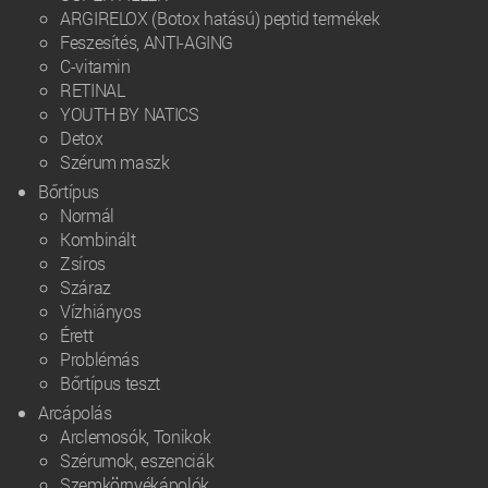
ARGIRELOX (Botox hatású) peptid termékek
Feszesítés, ANTI-AGING
C-vitamin
RETINAL
YOUTH BY NATICS
Detox
Szérum maszk
Bőrtípus
Normál
Kombinált
Zsíros
Száraz
Vízhiányos
Érett
Problémás
Bőrtípus teszt
Arcápolás
Arclemosók, Tonikok
Szérumok, eszenciák
Szemkörnyékápolók