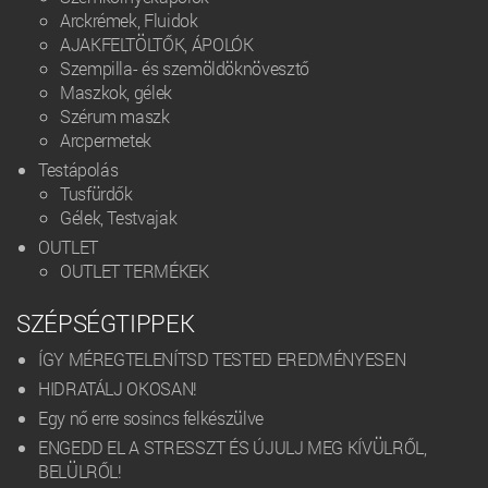
Arckrémek, Fluidok
AJAKFELTÖLTŐK, ÁPOLÓK
Szempilla- és szemöldöknövesztő
Maszkok, gélek
Szérum maszk
Arcpermetek
Testápolás
Tusfürdők
Gélek, Testvajak
OUTLET
OUTLET TERMÉKEK
SZÉPSÉGTIPPEK
ÍGY MÉREGTELENÍTSD TESTED EREDMÉNYESEN
HIDRATÁLJ OKOSAN!
Egy nő erre sosincs felkészülve
ENGEDD EL A STRESSZT ÉS ÚJULJ MEG KÍVÜLRŐL,
BELÜLRŐL!