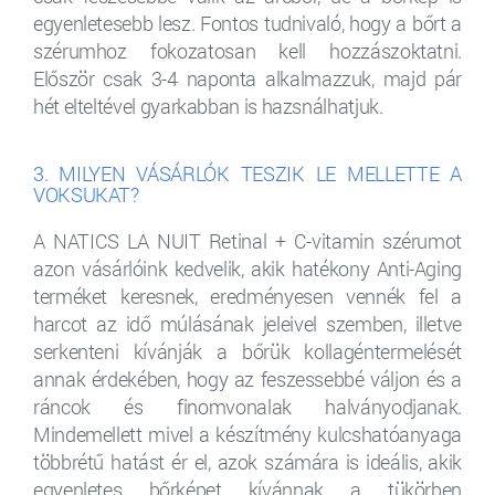
egyenletesebb lesz. Fontos tudnivaló, hogy a bőrt a
szérumhoz fokozatosan kell hozzászoktatni.
Először csak 3-4 naponta alkalmazzuk, majd pár
hét elteltével gyarkabban is hazsnálhatjuk.
3. MILYEN VÁSÁRLÓK TESZIK LE MELLETTE A
VOKSUKAT?
A NATICS LA NUIT Retinal + C-vitamin szérumot
azon vásárlóink kedvelik, akik hatékony Anti-Aging
terméket keresnek, eredményesen vennék fel a
harcot az idő múlásának jeleivel szemben, illetve
serkenteni kívánják a bőrük kollagéntermelését
annak érdekében, hogy az feszessebbé váljon és a
ráncok és finomvonalak halványodjanak.
Mindemellett mivel a készítmény kulcshatóanyaga
többrétű hatást ér el, azok számára is ideális, akik
egyenletes bőrképet kívánnak a tükörben