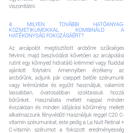
viszontlátni.
4. MILYEN TOVÁBBI HATÓANYAG-
KOZMETIKUMOKKAL KOMBINÁLD A
HATÉKONYSÁG FOKOZÁSÁÉRT?
Az arcápolót megtisztított arcbőrre szükséges
felvinni, majd beszívódást követően az arcápolási
rutint egy könnyed hidratáló krémmel vagy fluiddal
ajánlott folytatni. Amennyiben érzékeny az
arcbőrünk, adjunk pár cseppet belőle szérumunk
vagy krémünkbe és együtt használjuk, valamint
lassabban, óvatosabban szoktassuk hozzá
bőrünket. Használata mellett nappal minden
évszakban és minden időjárási körülmény mellett
alkalmazzunk fényvédőt! Használjuk reggel C20 C-
vitamin szérumunkat, este pedig a La Nuit Retinal +
C-vitamin szérumot a fokozott eredményesség