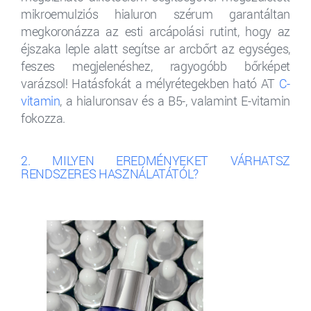
mikroemulziós hialuron szérum garantáltan
megkoronázza az esti arcápolási rutint, hogy az
éjszaka leple alatt segítse ar arcbőrt az egységes,
feszes megjelenéshez, ragyogóbb bőrképet
varázsol! Hatásfokát a mélyrétegekben ható AT
C-
vitamin
, a hialuronsav és a B5-, valamint E-vitamin
fokozza.
2. MILYEN EREDMÉNYEKET VÁRHATSZ
RENDSZERES HASZNÁLATÁTÓL?