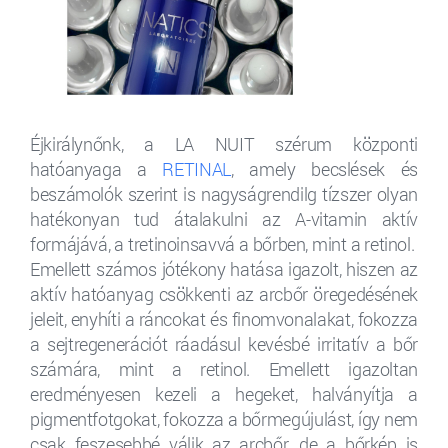
Éjkirálynőnk, a LA NUIT szérum központi
hatóanyaga a
RETINAL
, amely becslések és
beszámolók szerint is nagyságrendilg tízszer olyan
hatékonyan tud átalakulni az A-vitamin aktív
formájává, a tretinoinsavvá a bőrben, mint a retinol.
Emellett számos jótékony hatása igazolt, hiszen az
aktív hatóanyag csökkenti az arcbőr öregedésének
jeleit, enyhíti a ráncokat és finomvonalakat, fokozza
a sejtregenerációt ráadásul kevésbé irritatív a bőr
számára, mint a retinol. Emellett igazoltan
eredményesen kezeli a hegeket, halványítja a
pigmentfotgokat, fokozza a bőrmegújulást, így nem
csak feszesebbé válik az arcbőr, de a bőrkép is