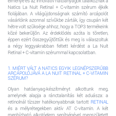
élménye és az innovatív hatóanyagok találkoznak a
Natics La Nuit Retinal + C-vitamin szérum éjkék
fiolájában. A világújdonságnak számító arcápolót
vásárlóink azonnal szívükbe zárták, így csupán két
hétre volt szüksége ahhoz, hogy a TOP3 termékeink
közé bekerüljön. Az érdeklődés azóta is töretlen,
éppen ezért összegyűjtöttük és meg is válaszoltuk
a négy leggyakrabban feltett kérdést a La Nuit
Retinal + C-vitamin szérummal kapcsolatban.
1. MIÉRT VÁLT A NATICS EGYIK LEGNÉPSZERŰBB
ARCÁPOLÓJÁVÁ A LA NUIT RETINAL + C-VITAMIN
SZÉRUM?
Olyan hatóanyag-készítményt alkottunk meg,
amelynek alapja a ránctalanítás két aduásza: a
retinolnál tízszer hatékonyabbnak tartott
RETINAL
és a mélyrétegekben aktív AT C-vitamin. A két
megbízható alkotóelem segítségével megszületett