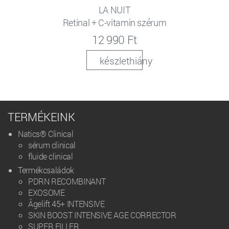
LA NUIT
Retinal + C-vitamin szérum
12 990 Ft
készlethiány
TERMÉKEINK
Natics® Clinical
sérum clinical
fluide clinical
Termékcsaládok
PDRN RECOMBINANT
EXOSOME
Âgelift 45+ INTENSIVE
SKIN BOOST INTENSIVE AGE CORRECTOR
SUPER FILLER