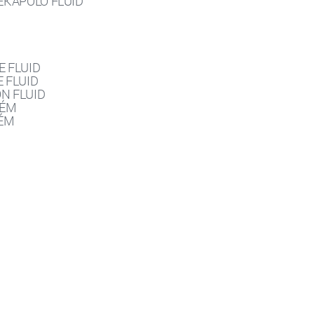
KÁPOLÓ FLUID
E FLUID
 FLUID
N FLUID
RÉM
RÉM