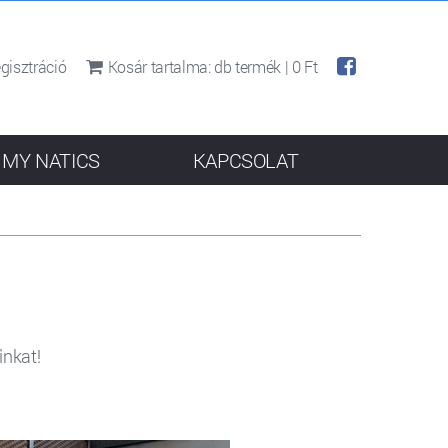
gisztráció
Kosár tartalma:
db termék |
0 Ft
MY NATICS
KAPCSOLAT
inkat!