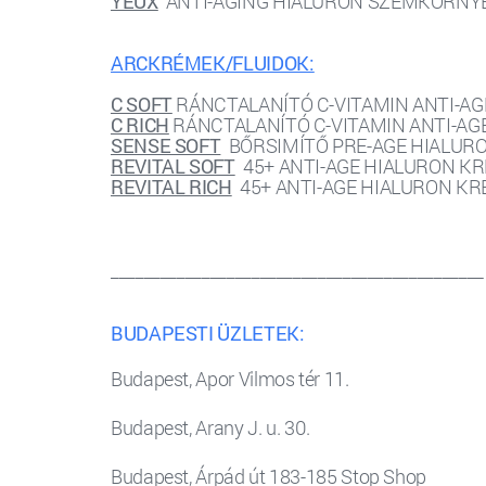
YEUX
ANTI-AGING HIALURON SZEMKÖRNYÉ
ARCKRÉMEK/FLUIDOK:
C SOFT
RÁNCTALANÍTÓ C-VITAMIN ANTI-AG
C RICH
RÁNCTALANÍTÓ C-VITAMIN ANTI-AGE
SENSE SOFT
BŐRSIMÍTŐ PRE-AGE HIALURO
REVITAL SOFT
45+ ANTI-AGE HIALURON K
REVITAL RICH
45+ ANTI-AGE HIALURON K
_____________________________________________
BUDAPESTI ÜZLETEK:
Budapest, Apor Vilmos tér 11.
Budapest, Arany J. u. 30.
Budapest, Árpád út 183-185 Stop Shop