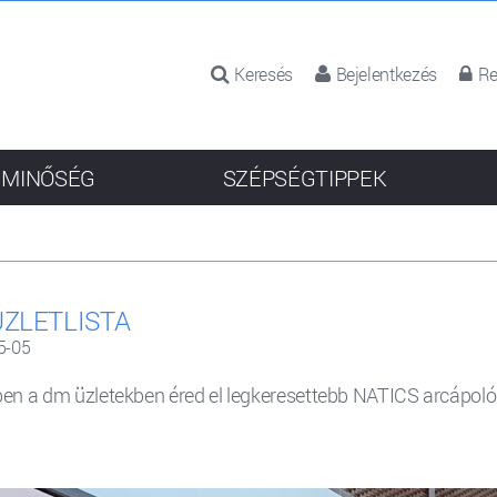
Keresés
Bejelentkezés
Re
 MINŐSÉG
SZÉPSÉGTIPPEK
ÜZLETLISTA
5-05
en a dm üzletekben éred el legkeresettebb NATICS arcápoló