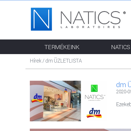
TERMÉKEINK
NATICS
Hírek
/
dm ÜZLETLISTA
dm 
2020-0
Ezekeb