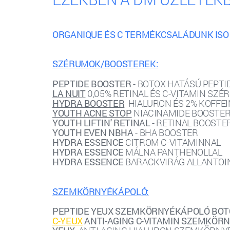
ORGANIQUE ÉS C TERMÉKCSALÁDUNK ISO 
SZÉRUMOK/BOOSTEREK:
PEPTIDE BOOSTER
- BOTOX HATÁSÚ PEPTI
LA NUIT
0,05% RETINAL ÉS C-VITAMIN SZÉ
HYDRA BOOSTER
HIALURON ÉS 2% KOFFE
YOUTH ACNE STOP
NIACINAMIDE BOOSTE
YOUTH LIFTIN' RETINAL
- RETINAL BOOSTE
YOUTH EVEN NBHA
- BHA BOOSTER
HYDRA ESSENCE
CITROM C-VITAMINNAL
HYDRA ESSENCE
MÁLNA PANTHENOLLAL
HYDRA ESSENCE
BARACKVIRÁG ALLANTOI
SZEMKÖRNYÉKÁPOLÓ:
PEPTIDE YEUX SZEMKÖRNYÉKÁPOLÓ BOT
C-YEUX
ANTI-AGING C-VITAMIN SZEMKÖR