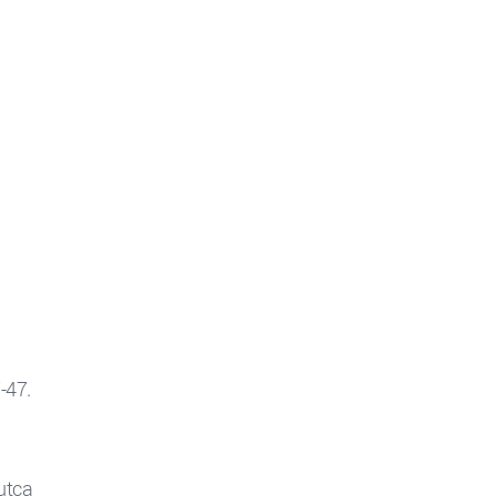
-47.
 utca