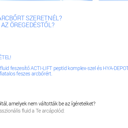
 ARCBŐRT SZERETNÉL?
 AZ ÖREGEDÉSTŐL?
TEL!
 fluid feszesítő ACTI-LIFT peptid komplex-szel és HYA-DEPO
fiatalos feszes arcbőrért.
tál, amelyek nem váltották be az ígéreteiket?
sszionális fluid a Te arcápolód: