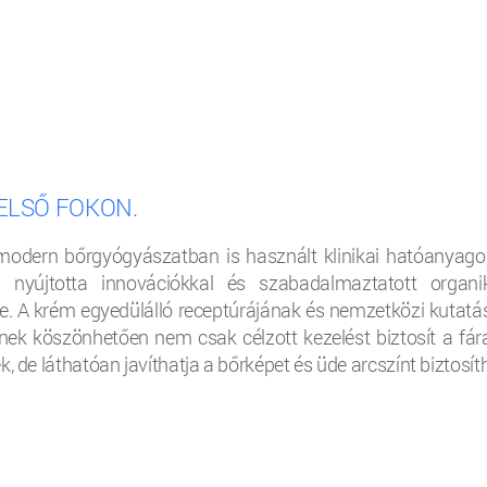
FELSŐ FOKON.
dern bőrgyógyászatban is használt klinikai hatóanyago
a nyújtotta innovációkkal és szabadalmaztatott organi
. A krém egyedülálló receptúrájának és nemzetközi kutatá
nek köszönhetően nem csak célzott kezelést biztosít a fára
, de láthatóan javíthatja a bőrképet és üde arcszínt biztosít