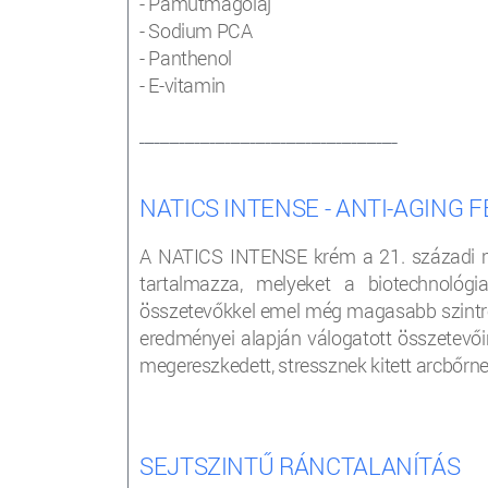
- Pamutmagolaj
- Sodium PCA
- Panthenol
- E-vitamin
___________________________________________________
NATICS INTENSE - ANTI-AGING 
A NATICS INTENSE krém a 21. századi mo
tartalmazza, melyeket a biotechnológi
összetevőkkel emel még magasabb szintre
eredményei alapján válogatott összetevői
megereszkedett, stressznek kitett arcbőrnek
SEJTSZINTŰ RÁNCTALANÍTÁS