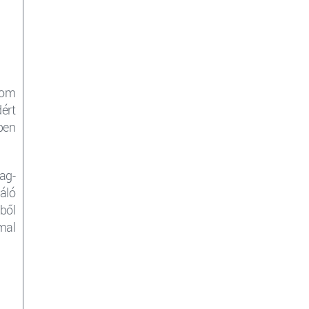
nom
ért
ben
ag-
áló
ből
mal