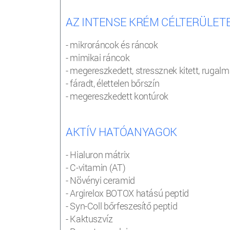
AZ INTENSE KRÉM CÉLTERÜLETE
- mikroráncok és ráncok
- mimikai ráncok
- megereszkedett, stressznek kitett, ruga
- fáradt, élettelen bőrszín
- megereszkedett kontúrok
AKTÍV HATÓANYAGOK
- Hialuron mátrix
- C-vitamin (AT)
- Növényi ceramid
- Argirelox BOTOX hatású peptid
- Syn-Coll bőrfeszesítő peptid
- Kaktuszvíz