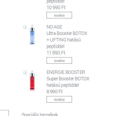
peptiddel
10 990 Ft
kosárba
NO AGE
Ultra Booster BOTOX
+ LIFTING hatású
peptiddel
11 990 Ft
kosárba
ENERGIE BOOSTER
Super Booster BOTOX
hatású peptiddel
8 990 Ft
kosárba
Speciális termékek