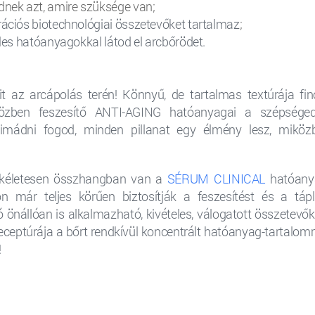
nek azt, amire szüksége van;
rációs biotechnológiai összetevőket tartalmaz
;
eles hatóanyagokkal látod el arcbőrödet.
it az arcápolás terén! Könnyű, de tartalmas textúrája fi
iközben feszesítő ANTI-AGING hatóanyagai a szépséged
 imádni fogod, minden pillanat egy élmény lesz, miköz
tökéletesen összhangban van a
SÉRUM CLINICAL
hatóany
 már teljes körűen biztosítják a feszesítést és a tápl
 önállóan is alkalmazható, kivételes, válogatott összetevők
eceptúrája a bőrt rendkívül koncentrált hatóanyag-tartalom
!