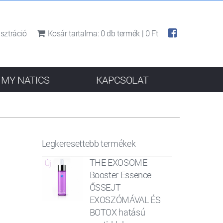
sztráció
Kosár tartalma:
0
db termék |
0 Ft
MY NATICS
KAPCSOLAT
Legkeresettebb termékek
THE EXOSOME
Booster Essence
ŐSSEJT
EXOSZÓMÁVAL ÉS
BOTOX hatású