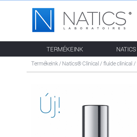
TERMÉKEINK
NATICS
Termékeink
/
Natics® Clinical
/
fluide clinical
/