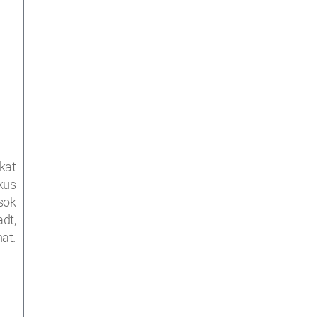
kat
kus
sok
dt,
hat.