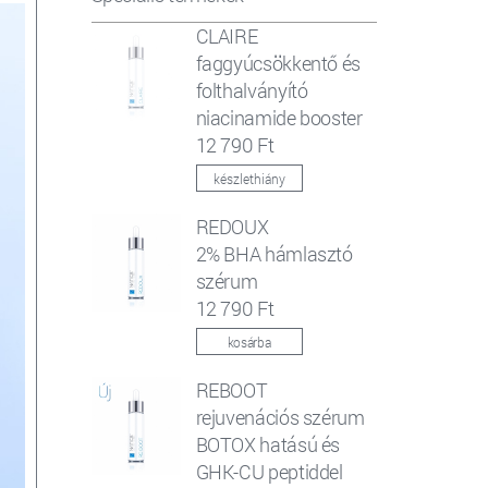
CLAIRE
faggyúcsökkentő és
folthalványító
niacinamide booster
12 790 Ft
készlethiány
REDOUX
2% BHA hámlasztó
szérum
12 790 Ft
kosárba
REBOOT
rejuvenációs szérum
BOTOX hatású és
GHK-CU peptiddel