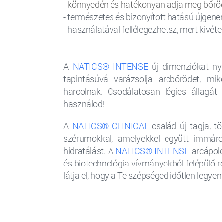
- könnyedén és hatékonyan adja meg bőröd
- természetes és bizonyított hatású újgene
- használatával fellélegezhetsz, mert kivét
A
NATICS® INTENSE
új dimenziókat ny
tapintásúvá varázsolja arcbőrödet, m
harcolnak. Csodálatosan légies állagát
használod!
A
NATICS® CLINICAL
család új tagja, 
szérumokkal, amelyekkel együtt immáron
hidratálást. A
NATICS® INTENSE
arcápoló
és biotechnológia vívmányokból felépülő r
látja el, hogy a Te szépséged időtlen legyen
___________________________________________________