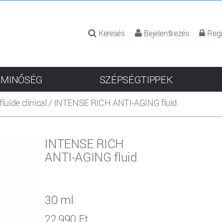
Keresés
Bejelentkezés
Regi
 MINŐSÉG
SZÉPSÉGTIPPEK
fluide clinical
/
INTENSE RICH ANTI-AGING fluid
INTENSE RICH
ANTI-AGING fluid
30 ml
22 990 Ft