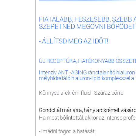
FIATALABB, FESZESEBB, SZEBB
SZERETNÉD MEGÓVNI BŐRÖDET
- ÁLLÍTSD MEG AZ IDŐT!
ÚJ RECEPTÚRA, HATÉKONYABB ÖSSZETÉ
Intenzív ANTI-AGING ránctalanító hialuron
mélyhidratáló hialuron-lipid komplekszel a 
Könnyed arckrém-fluid - Száraz bőrre
Gondoltál már arra, hány arckrémet vásárol
Ha most bólintottál, akkor az Intense profe
- imádni fogod a hatását;