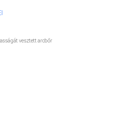
I
lmasságát vesztett arcbőr