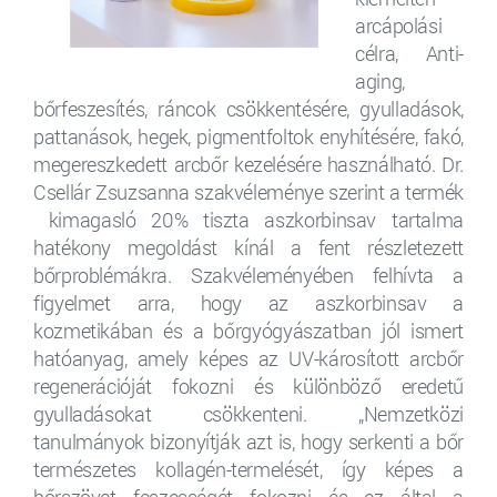
arcápolási
célra, Anti-
aging,
bőrfeszesítés, ráncok csökkentésére, gyulladások,
pattanások, hegek, pigmentfoltok enyhítésére, fakó,
megereszkedett arcbőr kezelésére használható. Dr.
Csellár Zsuzsanna szakvéleménye szerint a termék
kimagasló 20% tiszta aszkorbinsav tartalma
hatékony megoldást kínál a fent részletezett
bőrproblémákra. Szakvéleményében felhívta a
figyelmet arra, hogy az aszkorbinsav a
kozmetikában és a bőrgyógyászatban jól ismert
hatóanyag, amely képes az UV-károsított arcbőr
regenerációját fokozni és különböző eredetű
gyulladásokat csökkenteni. „Nemzetközi
tanulmányok bizonyítják azt is, hogy serkenti a bőr
természetes kollagén-termelését, így képes a