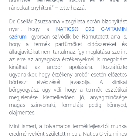
bőrszövet feszességét fokozni és ez által a
ráncokat enyhíteni.” – tette hozzá.
Dr. Csellár Zsuzsanna vizsgálata során bizonyítást
nyert, hogy a
NATICS® C20 C-VITAMIN
szérum
gyorsan szívódik be. Rámutatott arra is,
hogy a termék parfümöket oldószereket és
állagjavítókat nem tartalmaz, így meglátása szerint
az erre az anyagokra érzékenyeknél is megoldást
kínálhat az arcbőr ápolására. Hozzáfűzte
ugyanakkor, hogy érzékeny arcbőr esetén előzetes
bőrteszt elvégzését javasolja. A klinikai
bőrgyógyász úgy véli, hogy a termék esztétikai
megjelenése kiemelkedően jó, anyagminősége
magas színvonalú, formulája pedig könnyed,
olajmentes.
Mint ismert, a folyamatos termékfejlesztői munka
eredményeként született meg a Natics C-vitaminos