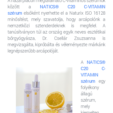
A hazai piacon megtalálható C-vitaminos szérumok
között a
NATICS® C20 C-VITAMIN
szérum
elsőként nyerhette el a Naturix ISO 16128
minősítést, mely szavatolja, hogy arcápolónk a
nemzetközi sztenderdeknek is megfelel. A
tanúsítványon túl az ország egyik neves esztétikai
bőrgyógyásza, Dr. Csellár Zsuzsanna is
megvizsgálta, kipróbálta és véleményezte márkánk
legnépszerűbb arcápolóját.
A
NATICS®
C20 C-
VITAMIN
szérum
egy
folyékony
állagú
szérum,
mely
kiemelten