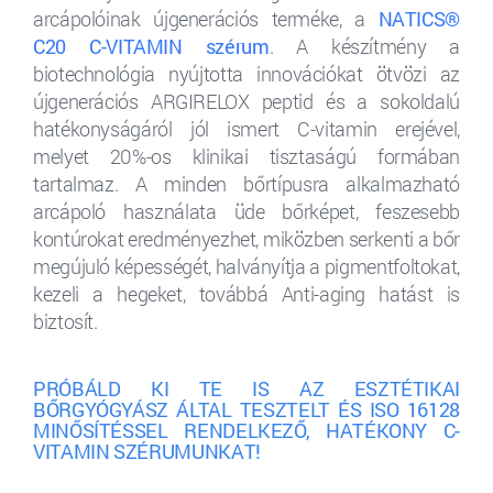
arcápolóinak újgenerációs terméke, a
NATICS®
C20 C-VITAMIN szérum
.
A készítmény a
biotechnológia nyújtotta innovációkat ötvözi az
újgenerációs ARGIRELOX peptid és a sokoldalú
hatékonyságáról jól ismert C-vitamin erejével,
melyet 20%-os klinikai tisztaságú formában
tartalmaz. A minden bőrtípusra alkalmazható
arcápoló használata üde bőrképet, feszesebb
kontúrokat eredményezhet, miközben serkenti a bőr
megújuló képességét, halványítja a pigmentfoltokat,
kezeli a hegeket, továbbá Anti-aging hatást is
biztosít.
PRÓBÁLD KI TE IS AZ ESZTÉTIKAI
BŐRGYÓGYÁSZ ÁLTAL TESZTELT ÉS ISO 16128
MINŐSÍTÉSSEL RENDELKEZŐ, HATÉKONY C-
VITAMIN SZÉRUMUNKAT!