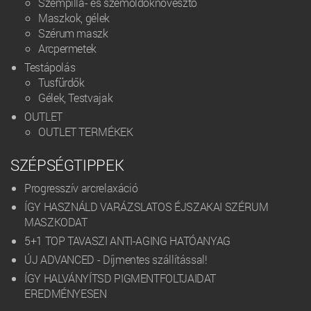
Szempilla- és szemöldöknövesztő
Maszkok, gélek
Szérum maszk
Arcpermetek
Testápolás
Tusfürdők
Gélek, Testvajak
OUTLET
OUTLET TERMÉKEK
SZÉPSÉGTIPPEK
Progresszív arcrelaxáció
ÍGY HASZNÁLD VARÁZSLATOS ÉJSZAKAI SZÉRUM
MASZKODAT
5+1 TOP TAVASZI ANTI-AGING HATÓANYAG
ÚJ ADVANCED - Díjmentes szállítással!
ÍGY HALVÁNYÍTSD PIGMENTFOLTJAIDAT
EREDMÉNYESEN