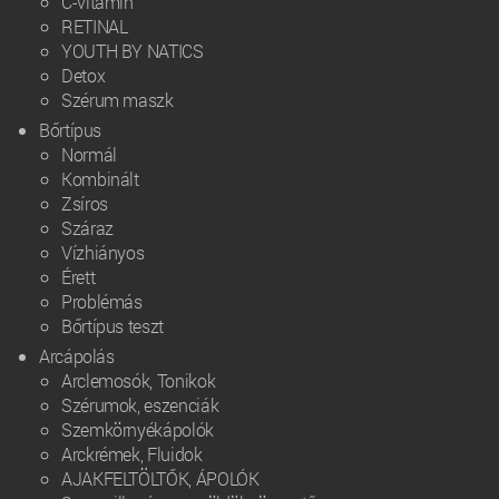
C-vitamin
RETINAL
YOUTH BY NATICS
Detox
Szérum maszk
Bőrtípus
Normál
Kombinált
Zsíros
Száraz
Vízhiányos
Érett
Problémás
Bőrtípus teszt
Arcápolás
Arclemosók, Tonikok
Szérumok, eszenciák
Szemkörnyékápolók
Arckrémek, Fluidok
AJAKFELTÖLTŐK, ÁPOLÓK