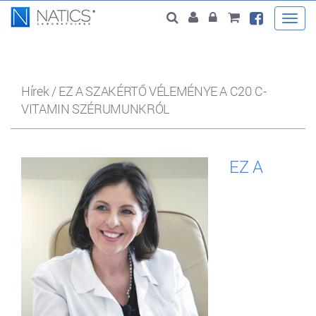
Togg
navi
Hírek
/
EZ A SZAKÉRTŐ VÉLEMÉNYE A C20 C-
VITAMIN SZÉRUMUNKRÓL
EZ A