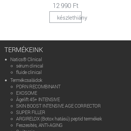
12 990 Ft
készlethiány
TERMÉKEINK
Natics® Clinical
sérum clinical
fluide clinical
Termékcsaládok
PDRN RECOMBINANT
EXOSOME
Âgelift 45+ INTENSIVE
SKIN BOOST INTENSIVE AGE CORRECTOR
SUPER FILLER
ARGIRELOX (Botox hatású) peptid termékek
Feszesítés, ANTI-AGING