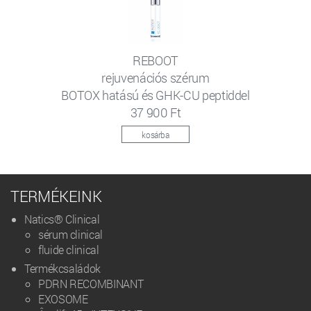
REBOOT
rejuvenációs szérum
BOTOX hatású és GHK-CU peptiddel
37 900 Ft
kosárba
TERMÉKEINK
Natics® Clinical
sérum clinical
fluide clinical
Termékcsaládok
PDRN RECOMBINANT
EXOSOME