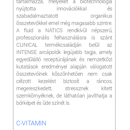
tartalmazza, melyeket a biotechnológia
nyújtotta innovációkkal és
szabadalmaztatott organikus
összetevőkkel emel még magasabb szintre.
A fluid a NATICS rendkívül népszerű,
professzionális felhasználásra is szánt
CLINICAL termékcsaládján belül az
INTENSE arcápolók legújabb tagja, amely
egyedülálló receptúrájának és nemzetközi
kutatások eredményei alapján válogatott
összetevőinek köszönhetően nem csak
célzott kezelést biztosít a ráncos,
megereszkedett, stressznek kitett
szemkörnyéknek, de láthatóan javíthatja a
bőrképet és üde színét is.
C-VITAMIN