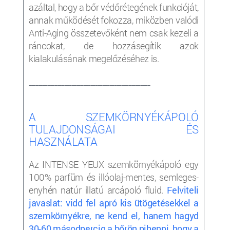
azáltal, hogy a bőr védőrétegének funkcióját,
annak működését fokozza, miközben valódi
Anti-Aging összetevőként nem csak kezeli a
ráncokat, de hozzásegítik azok
kialakulásának megelőzéséhez is.
___________________________________________________
A SZEMKÖRNYÉKÁPOLÓ
TULAJDONSÁGAI ÉS
HASZNÁLATA
Az INTENSE YEUX szemkörnyékápoló egy
100% parfüm és illóolaj-mentes, semleges-
enyhén natúr illatú arcápoló fluid.
Felviteli
javaslat: vidd fel apró kis ütögetésekkel a
szemkörnyékre, ne kend el, hanem hagyd
30-60 másodpercig a bőrön pihenni, hogy a