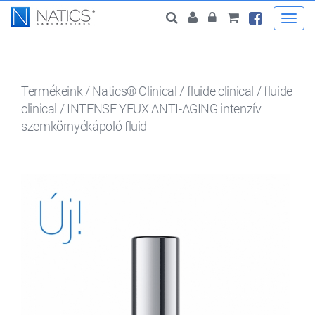
Togg
navi
Termékeink
/
Natics® Clinical
/
fluide clinical
/
fluide
clinical
/
INTENSE YEUX ANTI-AGING intenzív
szemkörnyékápoló fluid