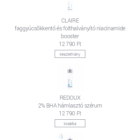
CLAIRE
faggyúcsökkentő és folthalványító niacinamide
booster
12 790 Ft
készlethiány
REDOUX
2% BHA hámlasztó szérum
12 790 Ft
kosárba