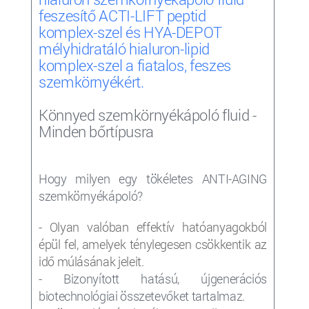
feszesítő ACTI-LIFT peptid
komplex-szel és HYA-DEPOT
mélyhidratáló hialuron-lipid
komplex-szel a fiatalos, feszes
szemkörnyékért.
Könnyed szemkörnyékápoló fluid -
Minden bőrtípusra
Hogy milyen egy tökéletes ANTI-AGING
szemkörnyékápoló?
- Olyan valóban effektív hatóanyagokból
épül fel, amelyek ténylegesen csökkentik az
idő múlásának jeleit.
- Bizonyított hatású, újgenerációs
biotechnológiai összetevőket tartalmaz.