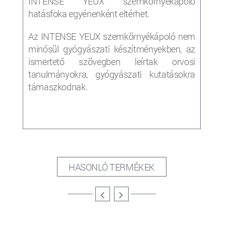
INTENSE YEUX szemkörnyékápoló
hatásfoka egyénenként eltérhet.
Az INTENSE YEUX szemkörnyékápoló nem
minősül gyógyászati készítményekben, az
ismertető szövegben leírtak orvosi
tanulmányokra, gyógyászati kutatásokra
támaszkodnak.
HASONLÓ TERMÉKEK