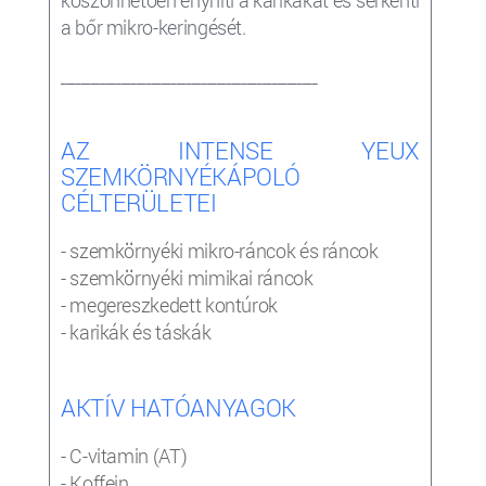
köszönhetően enyhíti a karikákat és serkenti
a bőr mikro-keringését.
___________________________________________________
AZ INTENSE YEUX
SZEMKÖRNYÉKÁPOLÓ
CÉLTERÜLETEI
- szemkörnyéki mikro-ráncok és ráncok
- szemkörnyéki mimikai ráncok
- megereszkedett kontúrok
- karikák és táskák
AKTÍV HATÓANYAGOK
- C-vitamin (AT)
- Koffein