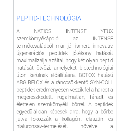
PEPTID-TECHNOLÓGIA
A NATICS INTENSE YEUX
szemkörnyékápoló az INTENSE
termékcsaládból már jól ismert, innovatív,
újgenerációs peptidek jótékony hatását
maximalizálja azáltal, hogy két olyan peptid
hatását ötvözi, amelyeket biotechnológiai
úton kerülnek előállításra. BOTOX hatású
ARGIRELOX és a ránccsökkentő SYN-COLL
peptidek eredményesen veszik fel a harcot a
megereszkedett, rugalmatlan, fáradt és
élettelen szemkörnyéki bőrrel. A peptidek
egyedülállóan képesek arra, hogy a bőrbe
jutva fokozzák a kollagén-, elasztin- és
hialuronsav-termelését, növelve a