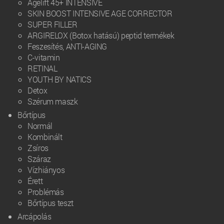
Âgelift 45+ INTENSIVE
SKIN BOOST INTENSIVE AGE CORRECTOR
SUPER FILLER
ARGIRELOX (Botox hatású) peptid termékek
Feszesítés, ANTI-AGING
C-vitamin
RETINAL
YOUTH BY NATICS
Detox
Szérum maszk
Bőrtípus
Normál
Kombinált
Zsíros
Száraz
Vízhiányos
Érett
Problémás
Bőrtípus teszt
Arcápolás