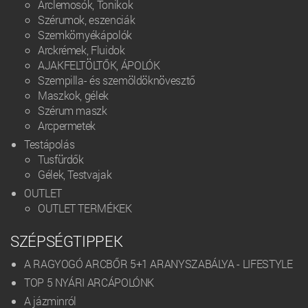
Arclemosók, Tonikok
Szérumok, eszenciák
Szemkörnyékápolók
Arckrémek, Fluidok
AJAKFELTÖLTŐK, ÁPOLÓK
Szempilla- és szemöldöknövesztő
Maszkok, gélek
Szérum maszk
Arcpermetek
Testápolás
Tusfürdők
Gélek, Testvajak
OUTLET
OUTLET TERMÉKEK
SZÉPSÉGTIPPEK
A RAGYOGÓ ARCBŐR 5+1 ARANYSZABÁLYA - LIFESTYLE
TOP 5 NYÁRI ARCÁPOLÓNK
A jázminról