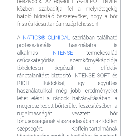
beszívódik. Az egyedi HYA-DEPOT felvitel
közben szabadítja fel a mélyrétegekig
hatoló hidratáló összetevőket, hogy a bőr
friss és kicsattanóan szép lehessen!
A
NATICS® CLINICAL
szériában található
professzionális használatra is
alkalmas
INTENSE
termékcsalád
csúcskategóriás szemkörnyékápolója
tökéletesen kiegészíti az effektív
ránctalanítást biztosító INTENSE SOFT és
RICH fluidokkal, így együttes
használatukkal még jobb eredményeket
lehet elérni a ráncok halványításában, a
megereszkedett bőrterület feszesítésében, a
rugalmasságát vesztett bőr
tónusosságának visszaadásában az időtlen
szépségért. Koffein-tartalmának