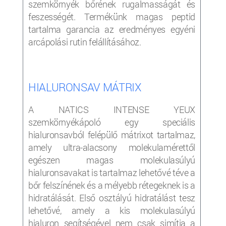
szemkörnyék bőrének rugalmasságát és
feszességét. Termékünk magas peptid
tartalma garancia az eredményes egyéni
arcápolási rutin felállításához.
HIALURONSAV MÁTRIX
A NATICS INTENSE YEUX
szemkörnyékápoló egy speciális
hialuronsavból felépülő mátrixot tartalmaz,
amely ultra-alacsony molekulamérettől
egészen magas molekulasúlyú
hialuronsavakat is tartalmaz lehetővé téve a
bőr felszínének és a mélyebb rétegeknek is a
hidratálását. Első osztályú hidratálást tesz
lehetővé, amely a kis molekulasúlyú
hialuron segítségével nem csak simítja a