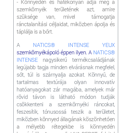
- Könnyedén és hatékonyan adja meg a
szemkörnyék területének azt, amire
szüksége van, mivel támogatja
ránctalanítási céljaidat, miközben ápolja és
táplálja is a bőrt.
A
NATICS® INTENSE YEUX
szemkörnyékápoló éppen ilyen. A
NATICS®
INTENSE
nagysikerű termékcsaládjának
legújabb tagja minden elvárásnak megfelel,
sőt, túl is szárnyalja azokat. Könnyű, de
tartalmas textúrája olyan innovatív
hatóanyagokat zár magába, amelyek már
rövid távon is látható módon tudják
csökkenteni a szemkörnyéki ráncokat,
feszesítik, tónusossá teszik a területet,
miközben
könnyed állagának köszönhetően
a mélyebb rétegekbe is könnyedén