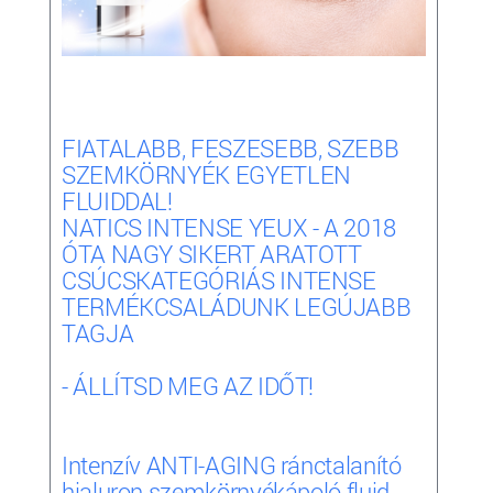
FIATALABB, FESZESEBB, SZEBB
SZEMKÖRNYÉK EGYETLEN
FLUIDDAL!
NATICS INTENSE YEUX - A 2018
ÓTA NAGY SIKERT ARATOTT
CSÚCSKATEGÓRIÁS INTENSE
TERMÉKCSALÁDUNK LEGÚJABB
TAGJA
- ÁLLÍTSD MEG AZ IDŐT!
Intenzív ANTI-AGING ránctalanító
hialuron szemkörnyékápoló fluid