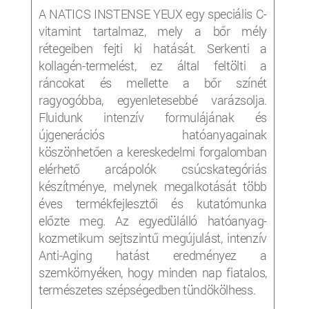
A NATICS INSTENSE YEUX egy speciális C-
vitamint tartalmaz, mely a bőr mély
rétegeiben fejti ki hatását. Serkenti a
kollagén-termelést, ez által feltölti a
ráncokat és mellette a bőr színét
ragyogóbba, egyenletesebbé varázsolja.
Fluidunk intenzív formulájának és
újgenerációs hatóanyagainak
köszönhetően a kereskedelmi forgalomban
elérhető arcápolók csúcskategóriás
készítménye, melynek megalkotását több
éves termékfejlesztői és kutatómunka
előzte meg. Az egyedülálló hatóanyag-
kozmetikum sejtszintű megújulást, intenzív
Anti-Aging hatást eredményez a
szemkörnyéken, hogy minden nap fiatalos,
természetes szépségedben tündökölhess.