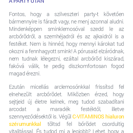
A PARTY UTÁN
Fontos, hogy a szilveszteri party-t követően
bármennyire is fáradt vagy, ne menj azonnal aludni.
Mindenképpen sminklemosóval szedd le az
arcbőrödről, a szemhéjadról és az ajkaidról is a
festéket. Nem is hinnéd, hogy mennyi károkat tud
okozni a fennhagyott smink! A pórusaid elzáródnak,
nem tudnak lélegezni, ezáltal arcbőröd kiszárad,
fakóvá válik, te pedig diszkomfortosan fogod
magad érezni.
Ezután micellás arclemosónkkal frissítsd fel
elnehezült arcbőrödet. Miközben érzed, hogy
sejtjeid új életre kelnek, meg tudod szabadítani
arcodat a maradék festéktől, illetve
szennyeződésektől is. Végül
C-VITAMINOS hialuron
szérumunkkal
töltsd fel bőrödet csordultig
vitalitással. És tudod mi a legjobb? Lehet, hogy a