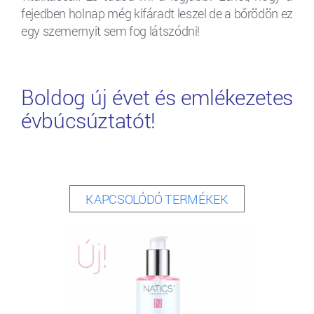
fejedben holnap még kifáradt leszel de a bőrödön ez
egy szemernyit sem fog látszódni!
Boldog új évet és emlékezetes
évbúcsúztatót!
KAPCSOLÓDÓ TERMÉKEK