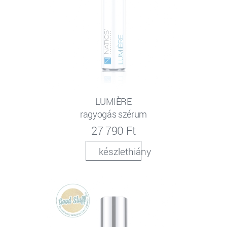
LUMIÈRE
ragyogás szérum
27 790 Ft
készlethiány