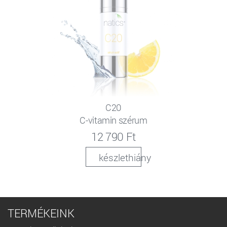
C20
C-vitamin szérum
12 790 Ft
készlethiány
TERMÉKEINK