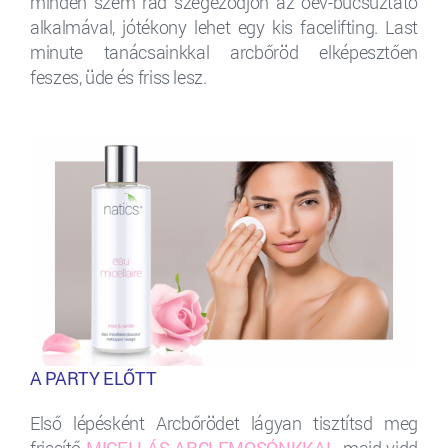
minden szem rád szegeződjön az óév-búcsúztató
alkalmával, jótékony lehet egy kis facelifting. Last
minute tanácsainkkal arcbőröd elképesztően
feszes, üde és friss lesz.
A PARTY ELŐTT
Első lépésként Arcbőrödet lágyan tisztítsd meg
frissítő
MICELLÁS ARCLEMOSÓNKKAL
, majd vidd