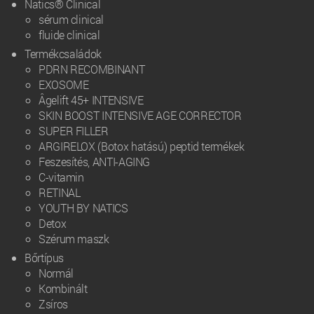
Natics® Clinical
sérum clinical
fluide clinical
Termékcsaládok
PDRN RECOMBINANT
EXOSOME
Âgelift 45+ INTENSIVE
SKIN BOOST INTENSIVE AGE CORRECTOR
SUPER FILLER
ARGIRELOX (Botox hatású) peptid termékek
Feszesítés, ANTI-AGING
C-vitamin
RETINAL
YOUTH BY NATICS
Detox
Szérum maszk
Bőrtípus
Normál
Kombinált
Zsíros