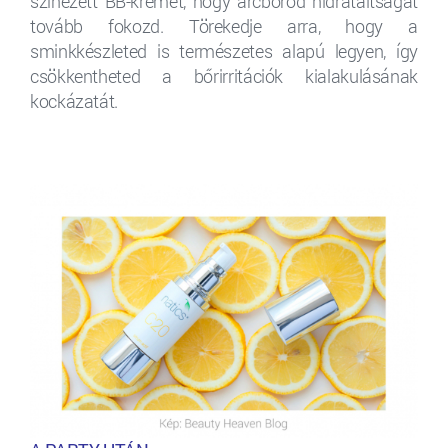
színezett BB-krémet, hogy arcbőröd hidratáltságát
tovább fokozd. Törekedje arra, hogy a
sminkkészleted is természetes alapú legyen, így
csökkentheted a bőrirritációk kialakulásának
kockázatát.