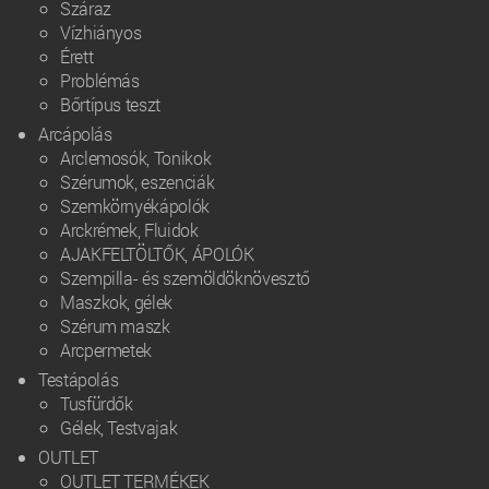
Száraz
Vízhiányos
Érett
Problémás
Bőrtípus teszt
Arcápolás
Arclemosók, Tonikok
Szérumok, eszenciák
Szemkörnyékápolók
Arckrémek, Fluidok
AJAKFELTÖLTŐK, ÁPOLÓK
Szempilla- és szemöldöknövesztő
Maszkok, gélek
Szérum maszk
Arcpermetek
Testápolás
Tusfürdők
Gélek, Testvajak
OUTLET
OUTLET TERMÉKEK