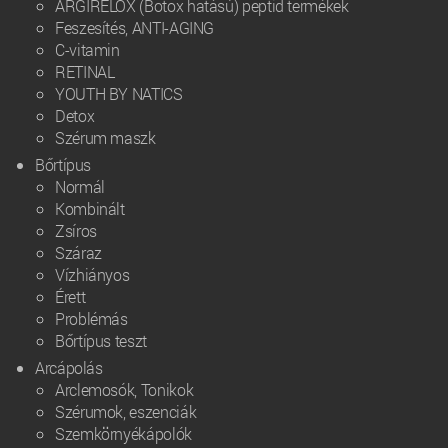
ARGIRELOX (Botox hatású) peptid termékek
Feszesítés, ANTI-AGING
C-vitamin
RETINAL
YOUTH BY NATICS
Detox
Szérum maszk
Bőrtípus
Normál
Kombinált
Zsíros
Száraz
Vízhiányos
Érett
Problémás
Bőrtípus teszt
Arcápolás
Arclemosók, Tonikok
Szérumok, eszenciák
Szemkörnyékápolók