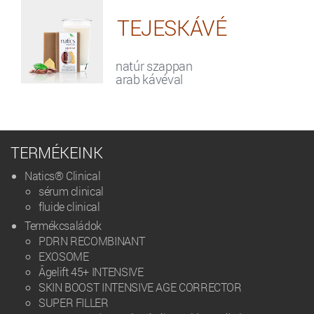
TEJESKÁVÉ
natúr szappan
arab kávéval
TERMÉKEINK
Natics® Clinical
sérum clinical
fluide clinical
Termékcsaládok
PDRN RECOMBINANT
EXOSOME
Âgelift 45+ INTENSIVE
SKIN BOOST INTENSIVE AGE CORRECTOR
SUPER FILLER