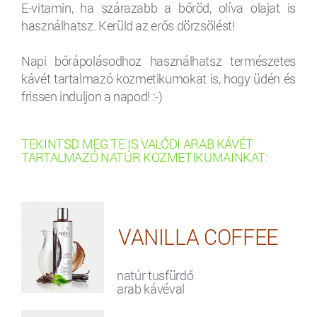
E-vitamin, ha szárazabb a bőröd, olíva olajat is
használhatsz. Kerüld az erős dörzsölést!
Napi bőrápolásodhoz használhatsz természetes
kávét tartalmazó kozmetikumokat is, hogy üdén és
frissen induljon a napod! :-)
TEKINTSD MEG TE IS VALÓDI ARAB KÁVÉT
TARTALMAZÓ NATÚR KOZMETIKUMAINKAT:
VANILLA COFFEE
natúr tusfürdő
arab kávéval