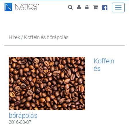
Togg
navi
Hírek
/
Koffein és bőrápolás
Koffein
és
bőrápolás
2016-03-07