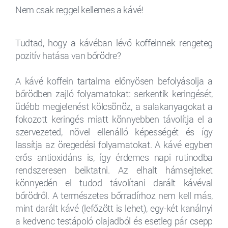
Nem csak reggel kellemes a kávé!
Tudtad, hogy a kávéban lévő koffeinnek rengeteg
pozitív hatása van bőrödre?
A kávé koffein tartalma előnyösen befolyásolja a
bőrödben zajló folyamatokat: serkentik keringését,
üdébb megjelenést kölcsönöz, a salakanyagokat a
fokozott keringés miatt könnyebben távolítja el a
szervezeted, növel ellenálló képességét és így
lassítja az öregedési folyamatokat. A kávé egyben
erős antioxidáns is, így érdemes napi rutinodba
rendszeresen beiktatni. Az elhalt hámsejteket
könnyedén el tudod távolítani darált kávéval
bőrödről. A természetes bőrradírhoz nem kell más,
mint darált kávé (lefőzött is lehet), egy-két kanálnyi
a kedvenc testápoló olajadból és esetleg pár csepp