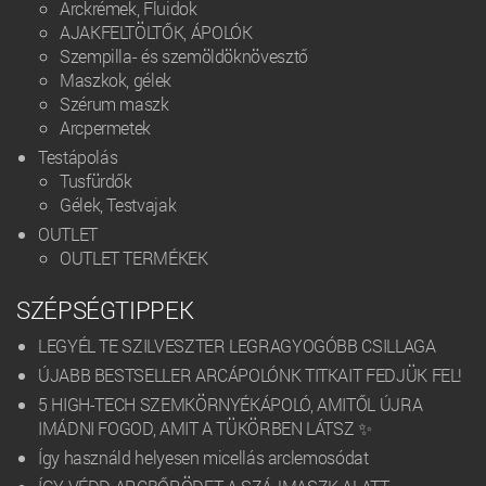
Arckrémek, Fluidok
AJAKFELTÖLTŐK, ÁPOLÓK
Szempilla- és szemöldöknövesztő
Maszkok, gélek
Szérum maszk
Arcpermetek
Testápolás
Tusfürdők
Gélek, Testvajak
OUTLET
OUTLET TERMÉKEK
SZÉPSÉGTIPPEK
LEGYÉL TE SZILVESZTER LEGRAGYOGÓBB CSILLAGA
ÚJABB BESTSELLER ARCÁPOLÓNK TITKAIT FEDJÜK FEL!
5 HIGH-TECH SZEMKÖRNYÉKÁPOLÓ, AMITŐL ÚJRA
IMÁDNI FOGOD, AMIT A TÜKÖRBEN LÁTSZ ✨
Így használd helyesen micellás arclemosódat