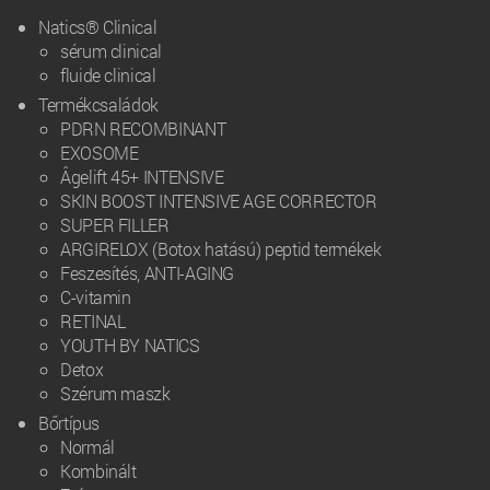
Natics® Clinical
sérum clinical
fluide clinical
Termékcsaládok
PDRN RECOMBINANT
EXOSOME
Âgelift 45+ INTENSIVE
SKIN BOOST INTENSIVE AGE CORRECTOR
SUPER FILLER
ARGIRELOX (Botox hatású) peptid termékek
Feszesítés, ANTI-AGING
C-vitamin
RETINAL
YOUTH BY NATICS
Detox
Szérum maszk
Bőrtípus
Normál
Kombinált