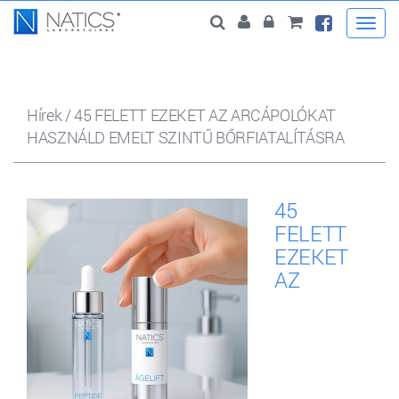
Togg
navi
Hírek
/
45 FELETT EZEKET AZ ARCÁPOLÓKAT
HASZNÁLD EMELT SZINTŰ BŐRFIATALÍTÁSRA
45
FELETT
EZEKET
AZ