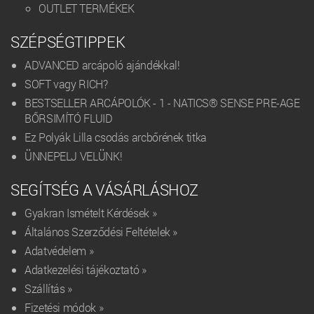
OUTLET TERMÉKEK
SZÉPSÉGTIPPEK
ADVANCED arcápoló ajándékkal!
SOFT vagy RICH?
BESTSELLER ARCÁPOLÓK - 1 - NATICS® SENSE PRE-AGE
BŐRSIMÍTÓ FLUID
Ez Polyák Lilla csodás arcbőrének titka
ÜNNEPELJ VELÜNK!
SEGÍTSÉG A VÁSÁRLÁSHOZ
Gyakran Ismételt Kérdések »
Általános Szerződési Feltételek »
Adatvédelem »
Adatkezelési tájékoztató »
Szállítás »
Fizetési módok »