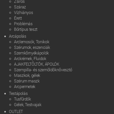
Zsíros
Száraz
Vízhiányos
Érett
Problémás
Bőrtípus teszt
Arcápolás
Arclemosók, Tonikok
Szérumok, eszenciák
Szemkörnyékápolók
Arckrémek, Fluidok
AJAKFELTÖLTŐK, ÁPOLÓK
Szempilla- és szemöldöknövesztő
Maszkok, gélek
Szérum maszk
Arcpermetek
Testápolás
Tusfürdők
Gélek, Testvajak
OUTLET