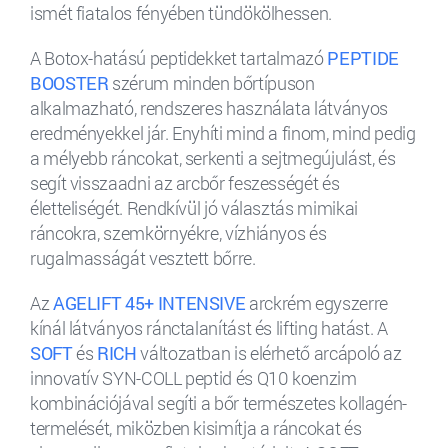
ismét fiatalos fényében tündökölhessen.
A Botox-hatású peptidekket tartalmazó
PEPTIDE
BOOSTER
szérum minden bőrtípuson
alkalmazható, rendszeres használata látványos
eredményekkel jár. Enyhíti mind a finom, mind pedig
a mélyebb ráncokat, serkenti a sejtmegújulást, és
segít visszaadni az arcbőr feszességét és
életteliségét. Rendkívül jó választás mimikai
ráncokra, szemkörnyékre, vízhiányos és
rugalmasságát vesztett bőrre.
Az
AGELIFT 45+ INTENSIVE
arckrém egyszerre
kínál látványos ránctalanítást és lifting hatást. A
SOFT
és
RICH
változatban is elérhető arcápoló az
innovatív SYN-COLL peptid és Q10 koenzim
kombinációjával segíti a bőr természetes kollagén-
termelését, miközben kisimítja a ráncokat és