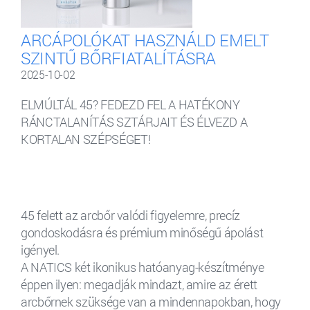
ARCÁPOLÓKAT HASZNÁLD EMELT
SZINTŰ BŐRFIATALÍTÁSRA
2025-10-02
ELMÚLTÁL 45? FEDEZD FEL A HATÉKONY
RÁNCTALANÍTÁS SZTÁRJAIT ÉS ÉLVEZD A
KORTALAN SZÉPSÉGET!
45 felett az arcbőr valódi figyelemre, precíz
gondoskodásra és prémium minőségű ápolást
igényel.
A NATICS két ikonikus hatóanyag-készítménye
éppen ilyen: megadják mindazt, amire az érett
arcbőrnek szüksége van a mindennapokban, hogy