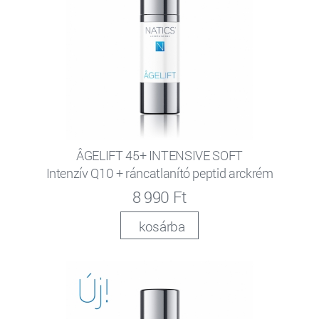
ÂGELIFT 45+ INTENSIVE SOFT
Intenzív Q10 + ráncatlanító peptid arckrém
8 990 Ft
kosárba