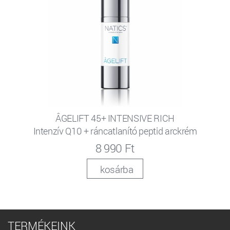
ÂGELIFT 45+ INTENSIVE RICH
Intenzív Q10 + ráncatlanító peptid arckrém
8 990 Ft
kosárba
TERMÉKEINK