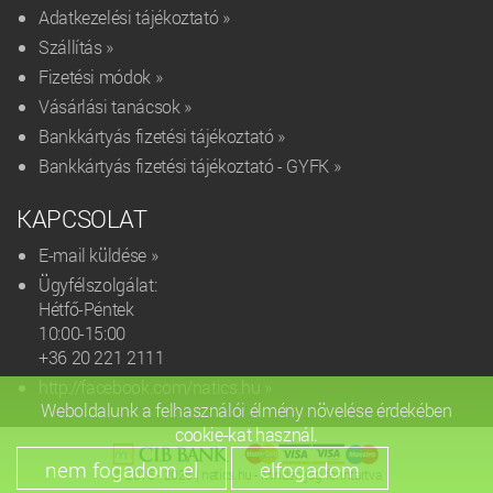
Adatkezelési tájékoztató »
Szállítás »
Fizetési módok »
Vásárlási tanácsok »
Bankkártyás fizetési tájékoztató »
Bankkártyás fizetési tájékoztató - GYFK »
KAPCSOLAT
E-mail küldése »
Ügyfélszolgálat:
Hétfő-Péntek
10:00-15:00
+36 20 221 2111‬
http://facebook.com/natics.hu »
Weboldalunk a felhasználói élmény növelése érdekében
cookie-kat használ.
© 2015 - 2026 | natics.hu - Minden jog fenntartva