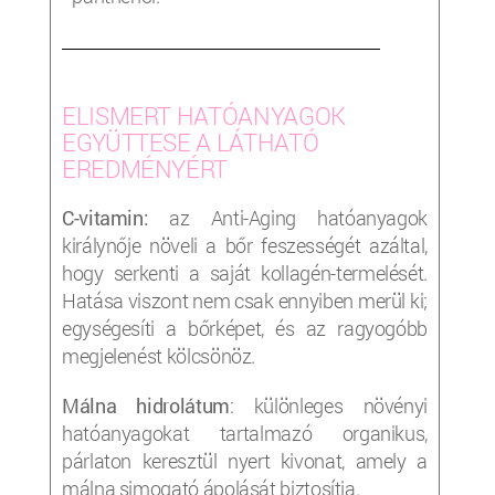
___________________________________________________
ELISMERT HATÓANYAGOK
EGYÜTTESE A LÁTHATÓ
EREDMÉNYÉRT
C-vitamin:
az Anti-Aging hatóanyagok
királynője növeli a bőr feszességét azáltal,
hogy serkenti a saját kollagén-termelését.
Hatása viszont nem csak ennyiben merül ki;
egységesíti a bőrképet, és az ragyogóbb
megjelenést kölcsönöz.
Málna hidrolátum
: különleges növényi
hatóanyagokat tartalmazó organikus,
párlaton keresztül nyert kivonat, amely a
málna simogató ápolását biztosítja.