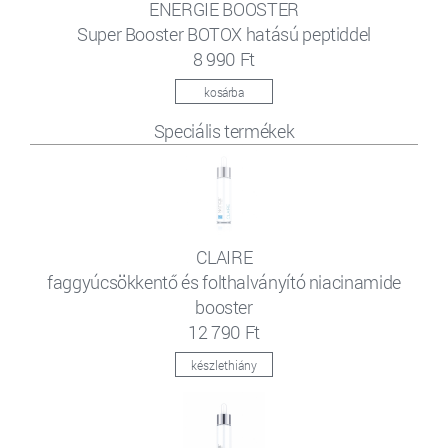
ENERGIE BOOSTER
Super Booster BOTOX hatású peptiddel
8 990 Ft
kosárba
Speciális termékek
CLAIRE
faggyúcsökkentő és folthalványító niacinamide
booster
12 790 Ft
készlethiány