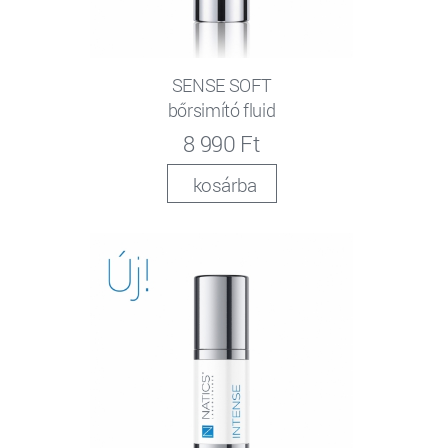
SENSE SOFT
bőrsimító fluid
8 990 Ft
kosárba