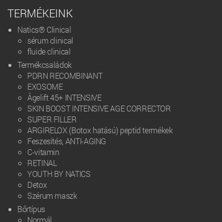
TERMÉKEINK
Natics® Clinical
sérum clinical
fluide clinical
Termékcsaládok
PDRN RECOMBINANT
EXOSOME
Âgelift 45+ INTENSIVE
SKIN BOOST INTENSIVE AGE CORRECTOR
SUPER FILLER
ARGIRELOX (Botox hatású) peptid termékek
Feszesítés, ANTI-AGING
C-vitamin
RETINAL
YOUTH BY NATICS
Detox
Szérum maszk
Bőrtípus
Normál