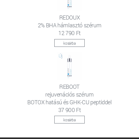
REDOUX
2% BHA hámlasztó szérum
12 790 Ft
kosárba
REBOOT
rejuvenációs szérum
BOTOX hatású és GHK-CU peptiddel
37 900 Ft
kosárba