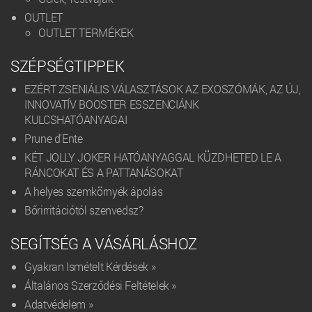
OUTLET
OUTLET TERMÉKEK
SZÉPSÉGTIPPEK
EZÉRT ZSENIÁLIS VÁLASZTÁSOK AZ EXOSZÓMÁK, AZ ÚJ,
INNOVATÍV BOOSTER ESSZENCIÁNK
KULCSHATÓANYAGAI
Prune d'Ente
KÉT JOLLY JOKER HATÓANYAGGAL KÜZDHETED LE A
RÁNCOKAT ÉS A PATTANÁSOKAT
A helyes szemkörnyék ápolás
Bőrirritációtól szenvedsz?
SEGÍTSÉG A VÁSÁRLÁSHOZ
Gyakran Ismételt Kérdések »
Általános Szerződési Feltételek »
Adatvédelem »