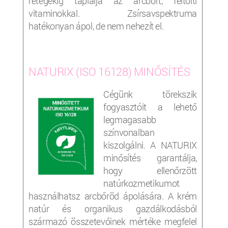
rétegekig táplálja az arcbőrt, feltölti
vitaminokkal. Zsírsavspektruma
hatékonyan ápol, de nem nehezít el.
NATURIX (ISO 16128) MINŐSÍTÉS
Cégünk törekszik
fogyasztóit a lehető
legmagasabb
színvonalban
kiszolgálni. A NATURIX
minősítés garantálja,
hogy ellenőrzött
natúrkozmetikumot
használhatsz arcbőröd ápolására. A krém
natúr és organikus gazdálkodásból
származó összetevőinek mértéke megfelel