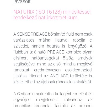
javasolt.
NATURIX (ISO 16128) minősítéssel
rendelkező natúrkozmetikum.
A SENSE PRE-AGE bőrsimító fluid nem csak
varázslatos málna illatával rabolja el
szívedet, hanem hatása is lenyűgöző. A
fluidban található PRE-AGE komplex olyan
elismert hatóanyagokat ötvöz, amelyek
segítségével mind az első, mind a meglévő
ráncokat eredményesen csökkentheted.
Hatása kiterjed az ANTI-AGE területére is,
késleltetheti az újabbak ráncok kialakulását.
A C-vitamin serkenti a kollagéntermelést és
egységes megjelenést kölcsönöz, az
organikus argánolaj táplálja az arcbőrt,