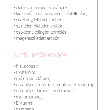
• első és már meglévő ráncok;
• kialakulásban lévő ráncok késleltetése;
• érzékeny, leterhelt arcbőr;
• színtelen, élettelen arcbőr;
• csökkent kollagén-termelés;
• megereszkedett arcbőr.
AKTÍV HATÓANYAGOK
• hialuronsav;
• C-vitamin;
• málna hidrolátum;
• organikus argán- és sárgabarack-magolaj;
• organikus damaszkuszi rózsavíz;
• murumuruvaj;
• E-vitamin;
• panthenol.