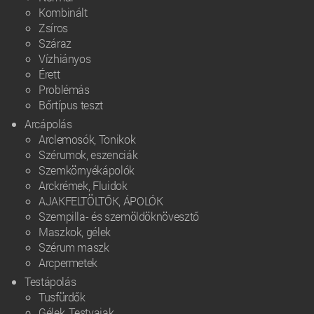
Kombinált
Zsíros
Száraz
Vízhiányos
Érett
Problémás
Bőrtípus teszt
Arcápolás
Arclemosók, Tonikok
Szérumok, eszenciák
Szemkörnyékápolók
Arckrémek, Fluidok
AJAKFELTÖLTŐK, ÁPOLÓK
Szempilla- és szemöldöknövesztő
Maszkok, gélek
Szérum maszk
Arcpermetek
Testápolás
Tusfürdők
Gélek, Testvajak