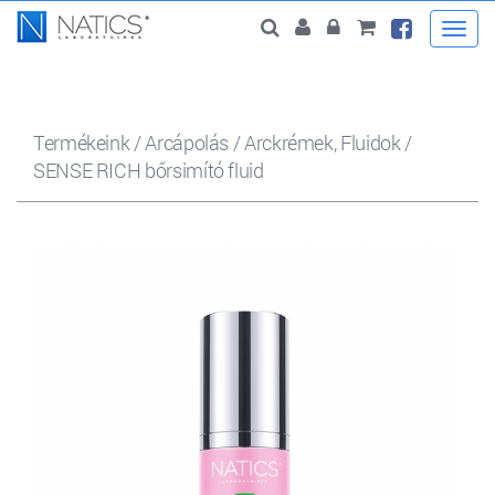
Togg
navi
Termékeink
/
Arcápolás
/
Arckrémek, Fluidok
/
SENSE RICH bőrsimító fluid