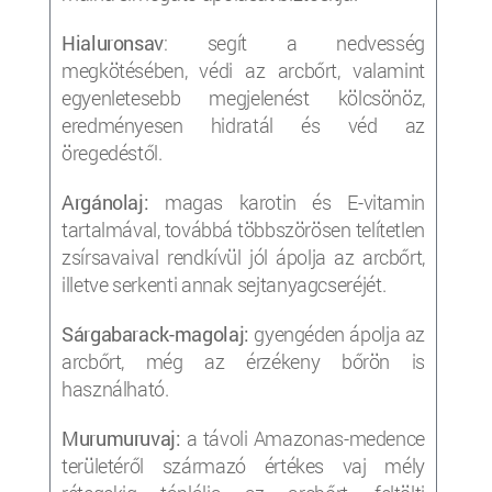
Hialuronsav
: segít a nedvesség
megkötésében, védi az arcbőrt, valamint
egyenletesebb megjelenést kölcsönöz,
eredményesen hidratál és véd az
öregedéstől.
Argánolaj:
magas karotin és E-vitamin
tartalmával, továbbá többszörösen telítetlen
zsírsavaival rendkívül jól ápolja az arcbőrt,
illetve serkenti annak sejtanyagcseréjét.
Sárgabarack-magolaj:
gyengéden ápolja az
arcbőrt, még az érzékeny bőrön is
használható.
Murumuruvaj:
a távoli Amazonas-medence
területéről származó értékes vaj mély