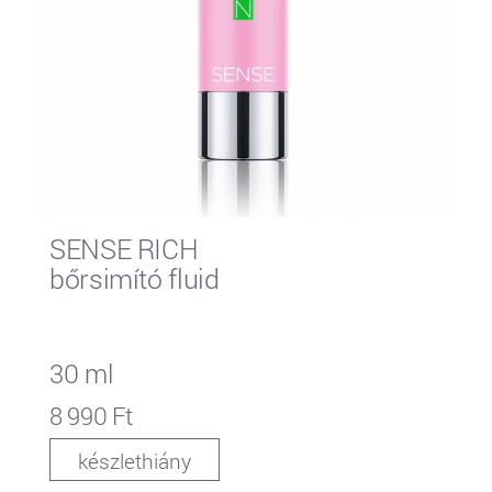
SENSE RICH
bőrsimító fluid
30 ml
8 990 Ft
készlethiány