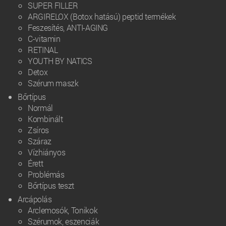
SUPER FILLER
ARGIRELOX (Botox hatású) peptid termékek
Feszesítés, ANTI-AGING
C-vitamin
RETINAL
YOUTH BY NATICS
Detox
Szérum maszk
Bőrtípus
Normál
Kombinált
Zsíros
Száraz
Vízhiányos
Érett
Problémás
Bőrtípus teszt
Arcápolás
Arclemosók, Tonikok
Szérumok, eszenciák