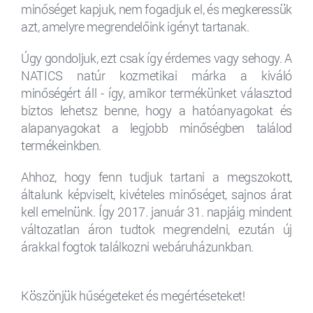
minőséget kapjuk, nem fogadjuk el, és megkeressük
azt, amelyre megrendelőink igényt tartanak.
Úgy gondoljuk, ezt csak így érdemes vagy sehogy. A
NATICS natúr kozmetikai márka a kiváló
minőségért áll - így, amikor termékünket választod
biztos lehetsz benne, hogy a hatóanyagokat és
alapanyagokat a legjobb minőségben találod
termékeinkben.
Ahhoz, hogy fenn tudjuk tartani a megszokott,
általunk képviselt, kivételes minőséget, sajnos árat
kell emelnünk. Így 2017. január 31. napjáig mindent
változatlan áron tudtok megrendelni, ezután új
árakkal fogtok találkozni webáruházunkban.
Köszönjük hűségeteket és megértéseteket!