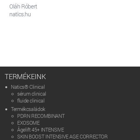
Oláh Róbert
natics.hu
TERMÉKEINK
Natics® Clinical
sérum clinical
fluide clinical
Termékcsaládok
PDRN RECOMBINANT
EXOSOME
Âgelift 45+ INTENSIVE
SKIN BOOST INTENSIVE AGE CORRECTOR