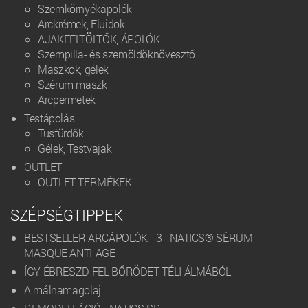
Szemkörnyékápolók
Arckrémek, Fluidok
AJAKFELTÖLTŐK, ÁPOLÓK
Szempilla- és szemöldöknövesztő
Maszkok, gélek
Szérum maszk
Arcpermetek
Testápolás
Tusfürdők
Gélek, Testvajak
OUTLET
OUTLET TERMÉKEK
SZÉPSÉGTIPPEK
BESTSELLER ARCÁPOLÓK - 3 - NATICS® SÉRUM
MASQUE ANTI-AGE
ÍGY ÉBRESZD FEL BŐRÖDET TÉLI ÁLMÁBÓL
A málnamagolaj