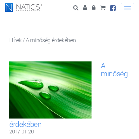
Togg
navi
Hírek
/
A minőség érdekében
A
minőség
érdekében
2017-01-20