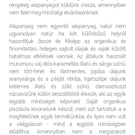
rengeteg alapanyagot küldünk vissza, amennyiben
nem felel meg minőségi elvárásainknak.
Alapanyag nem egyenlő alapanyag, natúr nem
ugyanolyan natúr ha két különböző helyről
hasonlítjuk össze és főképp az organikus és
finomítatlan, hidegen sajtolt olajak és vajak között
hatalmas eltérések vannak: Az általunk használt
murumuru vaj diós-karamellás illatú és sárga színű,
nem tört-fehér és illatmentes, jojoba olajunk
aranysárga és a párját ritkítja, ligetszépe olajunk
kellemes illatú és zöld színű, damaszkuszi
rózsavizünk külön beszállítótól érkezik, aki az egyik
legjobb minőséget képviseli. Saját organikus
pisztácia kivonatunk készül, mert azt tartottuk a a
megfelelőnek egyik termékünkbe, és ilyen nem volt
a világpiacon - mind a legjobb minőségben
előállítva. Amennyiben nem a megszokott