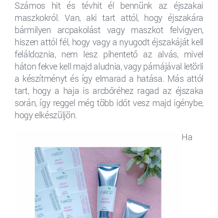
Számos hit és tévhit él bennünk az éjszakai
maszkokról. Van, aki tart attól, hogy éjszakára
bármilyen arcpakolást vagy maszkot felvigyen,
hiszen attól fél, hogy vagy a nyugodt éjszakáját kell
feláldoznia, nem lesz pihentető az alvás, mivel
háton fekve kell majd aludnia, vagy párnájával letörli
a készítményt és így elmarad a hatása. Más attól
tart, hogy a haja is arcbőréhez ragad az éjszaka
során, így reggel még több időt vesz majd igénybe,
hogy elkészüljön.
Ha