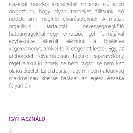
éjszakai maszkot szeretnétek, mi erőn felül azon
dolgoztunk, hogy olyan terméket állítsunk elő
nektek, ami megfelel elvárásotoknak. A maszk
organikus tartalmát nevességmegkötő
hatóanyagokkal egy emulziós gél formájával
egybekötve sikerült elérnünk a tökéletes
végeredményt, amivel te is elégedett leszel. Egy, az
arcbőrödet folyamatosan tápláló hajszálvékony
réget alakul ki, amely se nem ragad, se nem kelt
olajos érzetet. Ez biztosítja, hogy minden hatóanyag
maximálisan kifejtse hatását az egész éjszaka
folyamán.
ÍGY HASZNÁLD
A