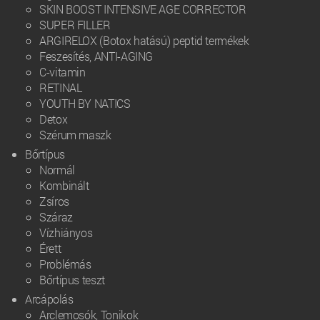
SKIN BOOST INTENSIVE AGE CORRECTOR
SUPER FILLER
ARGIRELOX (Botox hatású) peptid termékek
Feszesítés, ANTI-AGING
C-vitamin
RETINAL
YOUTH BY NATICS
Detox
Szérum maszk
Bőrtípus
Normál
Kombinált
Zsíros
Száraz
Vízhiányos
Érett
Problémás
Bőrtípus teszt
Arcápolás
Arclemosók, Tonikok