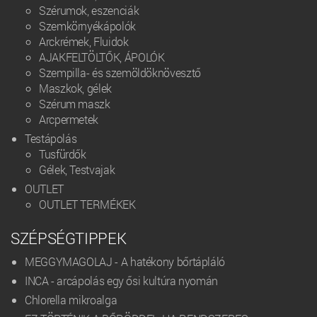
Szérumok, eszenciák
Szemkörnyékápolók
Arckrémek, Fluidok
AJAKFELTÖLTŐK, ÁPOLÓK
Szempilla- és szemöldöknövesztő
Maszkok, gélek
Szérum maszk
Arcpermetek
Testápolás
Tusfürdők
Gélek, Testvajak
OUTLET
OUTLET TERMÉKEK
SZÉPSÉGTIPPEK
MEGGYMAGOLAJ - A hatékony bőrtápláló
INCA - arcápolás egy ősi kultúra nyomán
Chlorella mikroalga