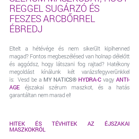
REGGEL SUGÁRZÓ ÉS
FESZES ARCBŐRREL
ÉBREDJ
Eltelt a hétévége és nem sikerült kipihenned
magad? Fontos megbeszélésed van holnap délelőtt
és aggódsz, hogy látszani fog rajtad? Hatékony
megoldást kínálunk két varázsfegyverünkkel
is: Vesd be a
MY NATICS®
HYDRA-C
vagy
ANTI-
AGE
éjszakai szérum maszkot, és a hatás
garantáltan nem marad el!
HITEK ÉS TÉVHITEK AZ ÉJSZAKAI
MASZKOKRÓL