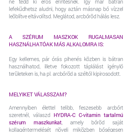
ne tedd ki erős érintésnek. Így már bátran
lefeküdhetsz aludni, hogy aztán másnap bő vízzel
leöblítve eltávolítsd. Meglátod, arcbőröd hálás lesz.
A SZÉRUM MASZKOK RUGALMASAN
HASZNÁLHATÓAK MÁS ALKALOMRA IS:
Egy kellemes, pár órás pihenés közben is bátran
használhatod, illetve fokozott táplálást igénylő
területeken is, ha pl. arcbőröd a széltől kipirosodott.
MELYIKET VÁLASSZAM?
Amennyiben élettel telibb, feszesebb arcbőrt
szeretnél, válaszd
HYDRA-C C-vitamin tartalmú
szérum maszkunkat
, amely bőröd saját
kollagéntermelését növeli miközben bőségesen