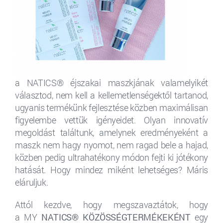
a NATICS® éjszakai maszkjának valamelyikét
választod, nem kell a kellemetlenségektől tartanod,
ugyanis termékünk fejlesztése közben maximálisan
figyelembe vettük igényeidet. Olyan innovatív
megoldást találtunk, amelynek eredményeként a
maszk nem hagy nyomot, nem ragad bele a hajad,
közben pedig ultrahatékony módon fejti ki jótékony
hatását. Hogy mindez miként lehetséges? Máris
eláruljuk.
Attól kezdve, hogy megszavaztátok, hogy
a MY
NATICS® KÖZÖSSÉGTERMÉKEKÉNT
egy