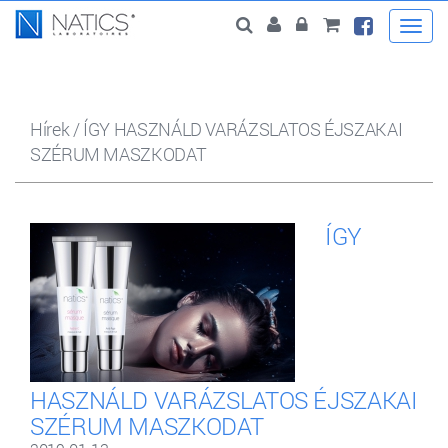
Togg
navi
Hírek
/
ÍGY HASZNÁLD VARÁZSLATOS ÉJSZAKAI
SZÉRUM MASZKODAT
ÍGY
HASZNÁLD VARÁZSLATOS ÉJSZAKAI
SZÉRUM MASZKODAT