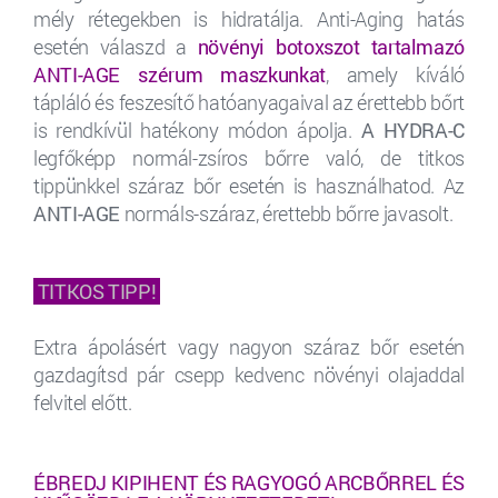
mély rétegekben is hidratálja. Anti-Aging hatás
esetén válaszd a
növényi botoxszot tartalmazó
ANTI-AGE szérum maszkunkat
, amely kíváló
tápláló és feszesítő hatóanyagaival az érettebb bőrt
is rendkívül hatékony módon ápolja.
A HYDRA-C
legfőképp normál-zsíros bőrre való, de titkos
tippünkkel száraz bőr esetén is használhatod. Az
ANTI-AGE
normáls-száraz, érettebb bőrre javasolt.
TITKOS TIPP!
Extra ápolásért vagy nagyon száraz bőr esetén
gazdagítsd pár csepp kedvenc növényi olajaddal
felvitel előtt.
ÉBREDJ KIPIHENT ÉS RAGYOGÓ ARCBŐRREL ÉS