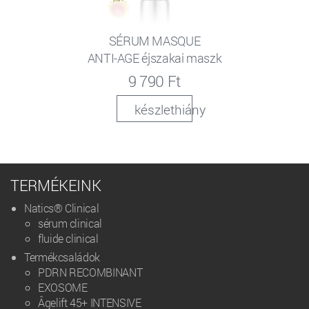
SÉRUM MASQUE
ANTI-AGE éjszakai maszk
9 790 Ft
készlethiány
TERMÉKEINK
Natics® Clinical
sérum clinical
fluide clinical
Termékcsaládok
PDRN RECOMBINANT
EXOSOME
Âgelift 45+ INTENSIVE