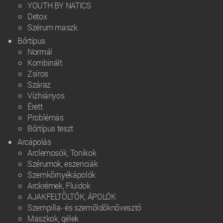
YOUTH BY NATICS
Detox
Szérum maszk
Bőrtípus
Normál
Kombinált
Zsíros
Száraz
Vízhiányos
Érett
Problémás
Bőrtípus teszt
Arcápolás
Arclemosók, Tonikok
Szérumok, eszenciák
Szemkörnyékápolók
Arckrémek, Fluidok
AJAKFELTÖLTŐK, ÁPOLÓK
Szempilla- és szemöldöknövesztő
Maszkok, gélek