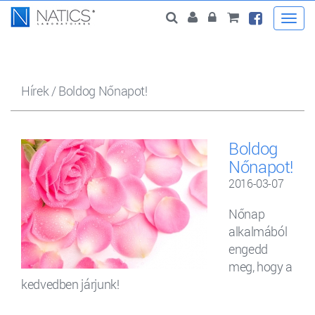
Togg
navi
Hírek
/
Boldog Nőnapot!
Boldog
Nőnapot!
2016-03-07
Nőnap
alkalmából
engedd
meg, hogy a
kedvedben járjunk!