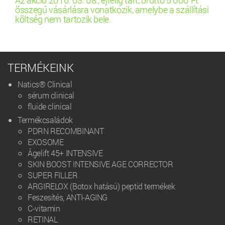
Az akció 2016. 03. 08., éjfélig tart, bruttó 5 000 Ft
összegű vásárlásra vonatkozik, amelybe a szállítási
költség nem tartozik bele.
TERMÉKEINK
Natics® Clinical
sérum clinical
fluide clinical
Termékcsaládok
PDRN RECOMBINANT
EXOSOME
Âgelift 45+ INTENSIVE
SKIN BOOST INTENSIVE AGE CORRECTOR
SUPER FILLER
ARGIRELOX (Botox hatású) peptid termékek
Feszesítés, ANTI-AGING
C-vitamin
RETINAL