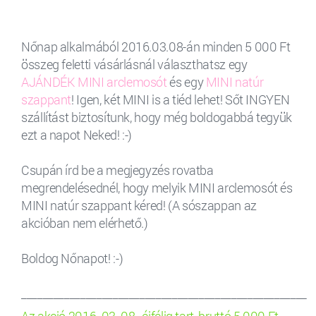
Nőnap alkalmából 2016.03.08-án minden 5 000 Ft
összeg feletti vásárlásnál választhatsz egy
AJÁNDÉK MINI arclemosót
és egy
MINI natúr
szappant
! Igen, két MINI is a tiéd lehet! Sőt INGYEN
szállítást biztosítunk, hogy még boldogabbá tegyük
ezt a napot Neked! :-)
Csupán írd be a megjegyzés rovatba
megrendelésednél, hogy melyik MINI arclemosót és
MINI natúr szappant kéred! (A sószappan az
akcióban nem elérhető.)
Boldog Nőnapot! :-)
_____________________________________________________