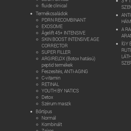
3 + 
fluide clinical
SZE
Termékcsaládok
ANTI
PDRN RECOMBINANT
HÁM
EXOSOME
A R
Âgelift 45+ INTENSIVE
ARAN
SKIN BOOST INTENSIVE AGE
ÍGY 
CORRECTOR
RUT
SUPER FILLER
LÁT
ARGIRELOX (Botox hatású)
SZE
peptid termékek
Feszesítés, ANTI-AGING
C-vitamin
RETINAL
YOUTH BY NATICS
Detox
Szérum maszk
Bőrtípus
Normál
Kombinált
Zsíros