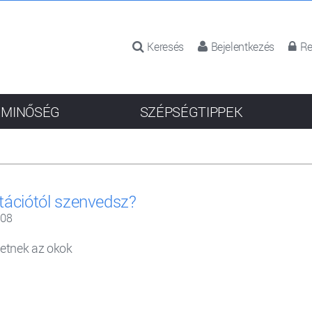
Keresés
Bejelentkezés
Re
 MINŐSÉG
SZÉPSÉGTIPPEK
itációtól szenvedsz?
-08
hetnek az okok