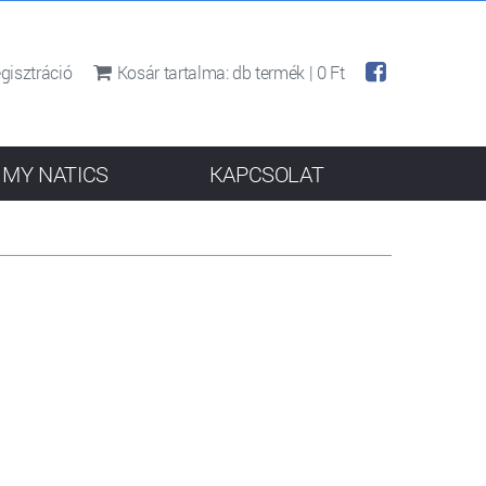
gisztráció
Kosár tartalma:
db termék |
0 Ft
MY NATICS
KAPCSOLAT