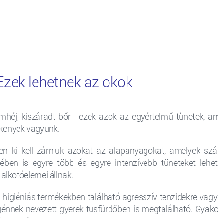
 Ezek lehetnek az okok
mhéj, kiszáradt bőr - ezek azok az egyértelmű tünetek, a
zékenyek vagyunk.
en ki kell zárniuk azokat az alapanyagokat, amelyek szám
tében is egyre több és egyre intenzívebb tüneteket lehe
alkotóelemei állnak.
s higiéniás termékekben található agresszív tenzidekre vagy
énnek nevezett gyerek tusfürdőben is megtalálható. Gyako