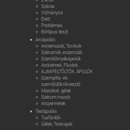
Száraz
Vízhiányos
Érett
Problémás
Bőrtípus teszt
Arcápolás
Arclemosók, Tonikok
Szérumok, eszenciák
Szemkörnyékápolók
Arckrémek, Fluidok
AJAKFELTÖLTŐK, ÁPOLÓK
Szempilla- és
szemöldöknövesztő
Maszkok, gélek
Szérum maszk
Arcpermetek
Testápolás
Tusfürdők
Gélek, Testvajak