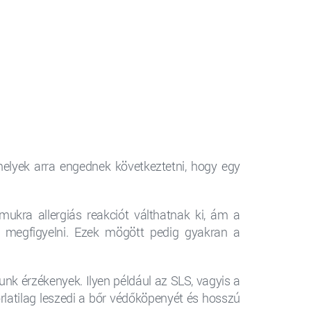
melyek arra engednek következtetni, hogy egy
ukra allergiás reakciót válthatnak ki, ám a
t megfigyelni. Ezek mögött pedig gyakran a
unk érzékenyek. Ilyen például az SLS, vagyis a
rlatilag leszedi a bőr védőköpenyét és hosszú