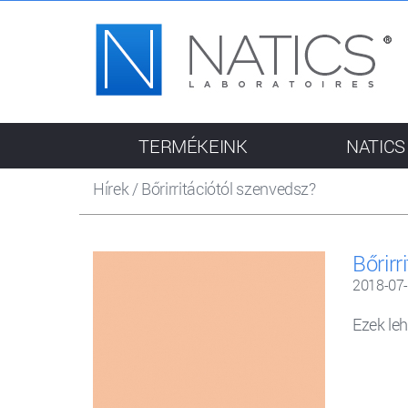
TERMÉKEINK
NATICS
Hírek
/
Bőrirritációtól szenvedsz?
Bőrirr
2018-07
Ezek le