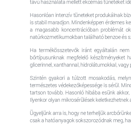
távú használata mellett ekcémás tüneteket idé
Hasonlóan intenzív tüneteket produkálnak bizo
is stabil maradjon. Mindenképpen érdemes ker
a magasabb koncentrációban problémát o
natúrkozmetikumokban található benzoe és szo
Ha termékösszetevők iránt egyáltalán nem 
bőrtípusunknak megfelelő készítményeket ha
glicerinnel, xanthannal, hidrolátumokkal, vagy
Szintén gyakori a túlzott mosakodás, melyne
természetes védekezőképessége is sérül. Min
tartson tovább. Hasonló hibába esünk akkor, 
Ilyenkor olyan mikrosérülések keletkezhetnek
Ügyeljünk arra is, hogy ne terheljük arcbőrün
csak a hatóanyagok sokszorozódnak meg, hane