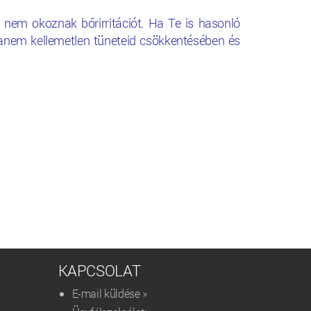
nem okoznak bőrirritációt. Ha Te is hasonló
hanem kellemetlen tüneteid csökkentésében és
KAPCSOLAT
E-mail küldése »