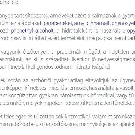
zhet elő.
nyos tartósítószerek, amelyeket azért alkalmaznak a gyártók
ülni az alábbiakat:
parabeneket, amyl cinnamalt, phenoxyetha
kozó
phenethyl alcoholt,
a hidratálóként is használt
propy
rbinsav is irritálhat, ezért termékeink még azokat semt ta
vagyunk érzékenyek, a problémák mögött a helytelen ar
sználunk, az ki is száradhat, ilyenkor jó nedvességmegkö
 panhtneollal kell gondoskodnunk hidratáltságáról.
k során az arcbőrről gyakorlatilag eltávolítjuk az úgyne
denképpen kíméletes, micellás lemosók használata javasol
amikor túlzottan gyakran hámlasztunk bőrradírral, vagy t
 a bőrünkön, melyek napokon keresztül kellemetlen tüneteke
ket felesleges és túlzottan sok kozmetikai- valamint sminks
m a bőrbe bejutó tartósítószerek mennyisége is az ajánlo