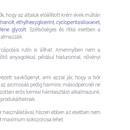
, hogy az általuk előállított krém évek múltán
nolt, ethylhexyglicerint, cyclopentasiloxanet,
lene glycolt
. Szélsőséges és ritka esetben a
rtalmazzák.
cápolási rutin is állhat. Amennyiben nem a
tő anyagokkal, például hialuronnal, növényi
vezett savköpenyt, ami azzal jár, hogy a bőr
t, az arcmosás pedig harminc másodpercnél ne
úlzottan erős kémiai hámlasztást alkalmazunk.
t produkálhatnak.
zer használatával, hiszen ebben az esetben nem
tt maximum sokszorosa lehet.