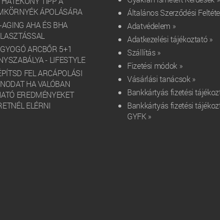
1 HATÉKONY TIPP A
MKÖRNYÉK ÁPOLÁSÁRA
Általános Szerződési Feltéte
-AGING AHA ÉS BHA
Adatvédelem »
LASZTÁSSAL
Adatkezelési tájékoztató »
AGYOGÓ ARCBŐR 5+1
Szállítás »
YSZABÁLYA - LIFESTYLE
Fizetési módok »
ÉPÍTSD FEL ARCÁPOLÁSI
Vásárlási tanácsok »
INODAT HA VALÓBAN
Bankkártyás fizetési tájékoz
HATÓ EREDMÉNYEKET
RETNÉL ELÉRNI
Bankkártyás fizetési tájékoz
GYFK »