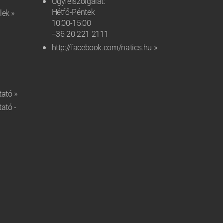
Ügyfélszolgálat:
Hétfő-Péntek
lek »
10:00-15:00
+36 20 221 2111‬
http://facebook.com/natics.hu »
tató »
tató -