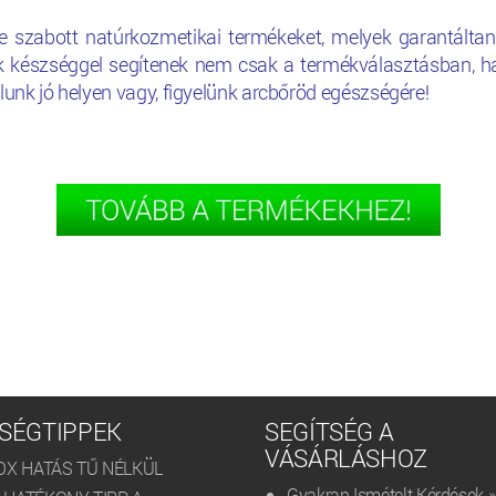
szabott natúrkozmetikai termékeket, melyek garantáltan 
ik készséggel segítenek nem csak a termékválasztásban, 
álunk jó helyen vagy, figyelünk arcbőröd egészségére!
SÉGTIPPEK
SEGÍTSÉG A
VÁSÁRLÁSHOZ
OX HATÁS TŰ NÉLKÜL
Gyakran Ismételt Kérdések »