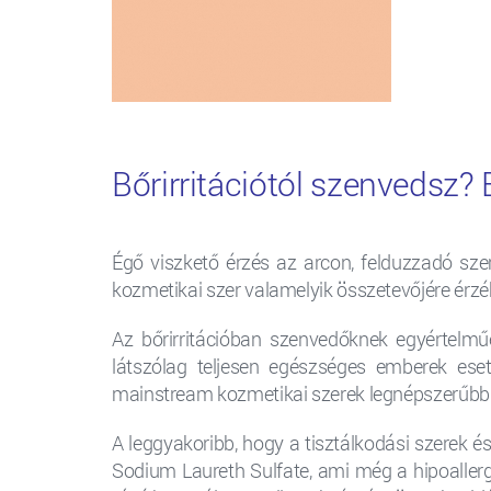
Bőrirritációtól szenvedsz?
Égő viszkető érzés az arcon, felduzzadó sze
kozmetikai szer valamelyik összetevőjére ér
Az bőrirritációban szenvedőknek egyértelmű
látszólag teljesen egészséges emberek ese
mainstream kozmetikai szerek legnépszerűbb 
A leggyakoribb, hogy a tisztálkodási szerek é
Sodium Laureth Sulfate, ami még a hipoallerg