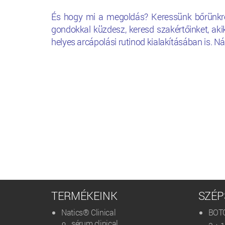
És hogy mi a megoldás? Keressünk bőrünkre 
gondokkal küzdesz, keresd szakértőinket, ak
helyes arcápolási rutinod kialakításában is. N
TERMÉKEINK
SZÉP
Natics® Clinical
BOT
sérum clinical