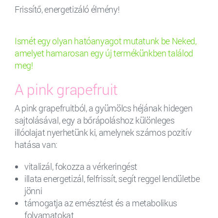
Frissítő, energetizáló élmény!
Ismét egy olyan hatóanyagot mutatunk be Neked,
amelyet hamarosan egy új termékünkben találod
meg!
A pink grapefruit
A pink grapefruitból, a gyümölcs héjának hidegen
sajtolásával, egy a bőrápoláshoz különleges
illóolajat nyerhetünk ki, amelynek számos pozitív
hatása van:
vitalizál, fokozza a vérkeringést
illata energetizál, felfrissít, segít reggel lendületbe
jönni
támogatja az emésztést és a metabolikus
folyamatokat