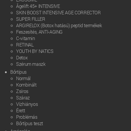
Âgelift 45+ INTENSIVE
SKIN BOOST INTENSIVE AGE CORRECTOR
SUPER FILLER
ARGIRELOX (Botox hatású) peptid termékek
Feszesítés, ANTI-AGING
C-vitamin
RETINAL
YOUTH BY NATICS
Detox
Szérum maszk
Bőrtípus
Normál
Kombinált
Zsíros
Száraz
Vízhiányos
Érett
Problémás
Bőrtípus teszt