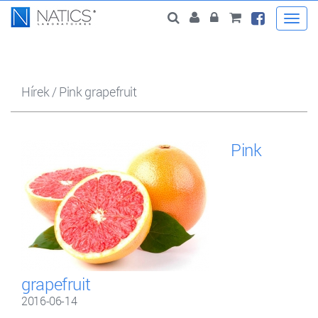
Togg
navi
Hírek
/
Pink grapefruit
Pink
grapefruit
2016-06-14