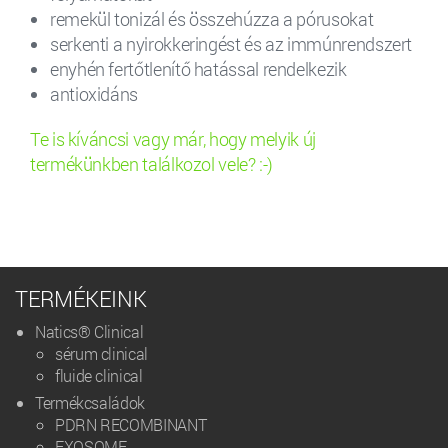
remekül tonizál és összehúzza a pórusokat
serkenti a nyirokkeringést és az immúnrendszert
enyhén fertőtlenítő hatással rendelkezik
antioxidáns
Te is kíváncsi vagy már, hogy melyik új
termékünkben találkozol vele? :-)
TERMÉKEINK
Natics® Clinical
sérum clinical
fluide clinical
Termékcsaládok
PDRN RECOMBINANT
EXOSOME