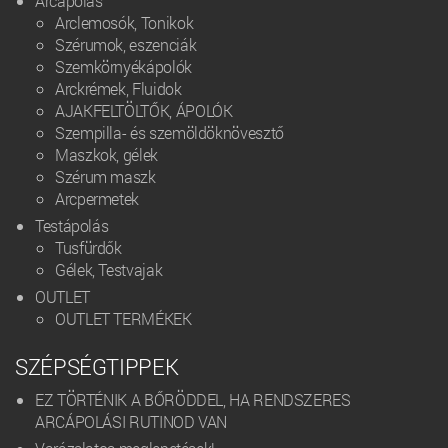
Arcápolás
Arclemosók, Tonikok
Szérumok, eszenciák
Szemkörnyékápolók
Arckrémek, Fluidok
AJAKFELTÖLTŐK, ÁPOLÓK
Szempilla- és szemöldöknövesztő
Maszkok, gélek
Szérum maszk
Arcpermetek
Testápolás
Tusfürdők
Gélek, Testvajak
OUTLET
OUTLET TERMÉKEK
SZÉPSÉGTIPPEK
EZ TÖRTÉNIK A BŐRÖDDEL, HA RENDSZERES
ARCÁPOLÁSI RUTINOD VAN