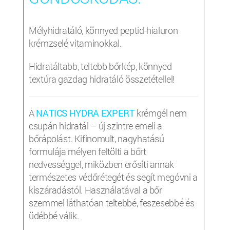
Mélyhidratáló, könnyed peptid-hialuron
krémzselé vitaminokkal.
Hidratáltabb, teltebb bőrkép, könnyed
textúra gazdag hidratáló összetétellel!
A
NATICS HYDRA EXPERT
krémgél nem
csupán hidratál – új szintre emeli a
bőrápolást. Kifinomult, nagyhatású
formulája mélyen feltölti a bőrt
nedvességgel, miközben erősíti annak
természetes védőrétegét és segít megóvni a
kiszáradástól. Használatával a bőr
szemmel láthatóan teltebbé, feszesebbé és
üdébbé válik.