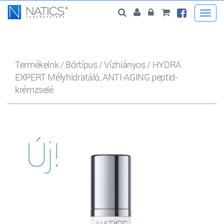
Togg
navi
Termékeink
/
Bőrtípus
/
Vízhiányos
/
HYDRA
EXPERT Mélyhidratáló, ANTI-AGING peptid-
krémzselé