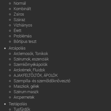
Normál
Kombinált
Zsíros
Száraz
Vízhiányos
Érett
Problémás
Bőrtípus teszt
Arcápolás
Arclemosók, Tonikok
Szérumok, eszenciák
Szemkörnyékápolók
Arckrémek, Fluidok
AJAKFELTÖLTŐK, ÁPOLÓK
Szempilla- és szemöldöknövesztő
Maszkok, gélek
Szérum maszk
Arcpermetek
Testápolás
Tusfürdők