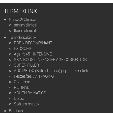
TERMÉKEINK
Natics® Clinical
sérum clinical
fluide clinical
Termékcsaládok
PDRN RECOMBINANT
EXOSOME
Âgelift 45+ INTENSIVE
SKIN BOOST INTENSIVE AGE CORRECTOR
SUPER FILLER
ARGIRELOX (Botox hatású) peptid termékek
Feszesítés, ANTI-AGING
C-vitamin
RETINAL
YOUTH BY NATICS
Detox
Szérum maszk
Bőrtípus