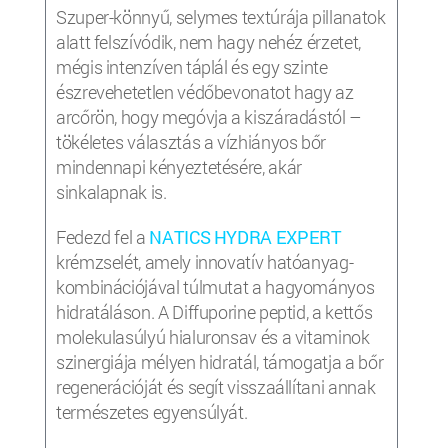
Szuper-könnyű, selymes textúrája pillanatok
alatt felszívódik, nem hagy nehéz érzetet,
mégis intenzíven táplál és egy szinte
észrevehetetlen védőbevonatot hagy az
arcőrön, hogy megóvja a kiszáradástól –
tökéletes választás a vízhiányos bőr
mindennapi kényeztetésére, akár
sinkalapnak is.
Fedezd fel a
NATICS HYDRA EXPERT
krémzselét, amely innovatív hatóanyag-
kombinációjával túlmutat a hagyományos
hidratáláson. A Diffuporine peptid, a kettős
molekulasúlyú hialuronsav és a vitaminok
szinergiája mélyen hidratál, támogatja a bőr
regenerációját és segít visszaállítani annak
természetes egyensúlyát.