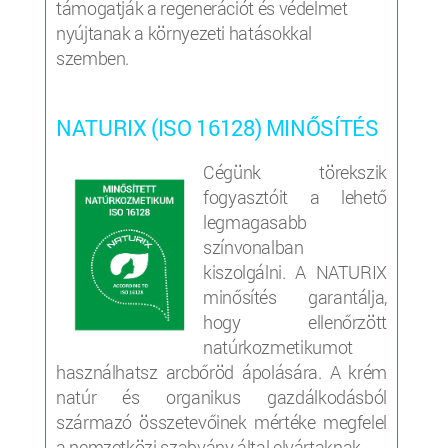
támogatják a regenerációt és védelmet
nyújtanak a környezeti hatásokkal
szemben.
NATURIX (ISO 16128) MINŐSÍTÉS
Cégünk törekszik
fogyasztóit a lehető
legmagasabb
színvonalban
kiszolgálni. A NATURIX
minősítés garantálja,
hogy ellenőrzött
natúrkozmetikumot
használhatsz arcbőröd ápolására. A krém
natúr és organikus gazdálkodásból
származó összetevőinek mértéke megfelel
a nemzetközi szabvány által elvártaknak.