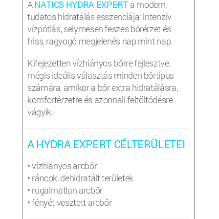
A
NATICS HYDRA EXPERT
a modern,
tudatos hidratálás esszenciája: intenzív
vízpótlás, selymesen feszes bőrérzet és
friss, ragyogó megjelenés nap mint nap.
Kifejezetten vízhiányos bőrre fejlesztve,
mégis ideális választás minden bőrtípus
számára, amikor a bőr extra hidratálásra,
komfortérzetre és azonnali feltöltődésre
vágyik.
A HYDRA EXPERT CÉLTERÜLETEI
• vízhiányos arcbőr
• ráncok, dehidratált területek
• rugalmatlan arcbőr
• fényét vesztett arcbőr