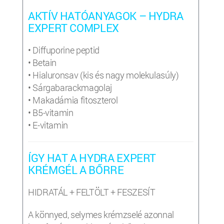
AKTÍV HATÓANYAGOK – HYDRA
EXPERT COMPLEX
• Diffuporine peptid
• Betain
• Hialuronsav (kis és nagy molekulasúly)
• Sárgabarackmagolaj
• Makadámia fitoszterol
• B5-vitamin
• E-vitamin
ÍGY HAT A HYDRA EXPERT
KRÉMGÉL A BŐRRE
HIDRATÁL + FELTÖLT + FESZESÍT
A könnyed, selymes krémzselé azonnal