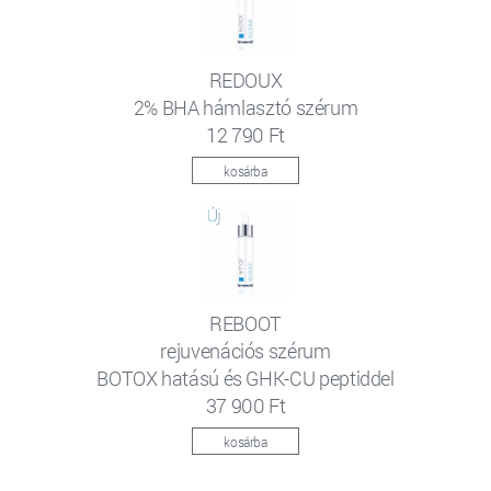
REDOUX
2% BHA hámlasztó szérum
12 790 Ft
kosárba
REBOOT
rejuvenációs szérum
BOTOX hatású és GHK-CU peptiddel
37 900 Ft
kosárba