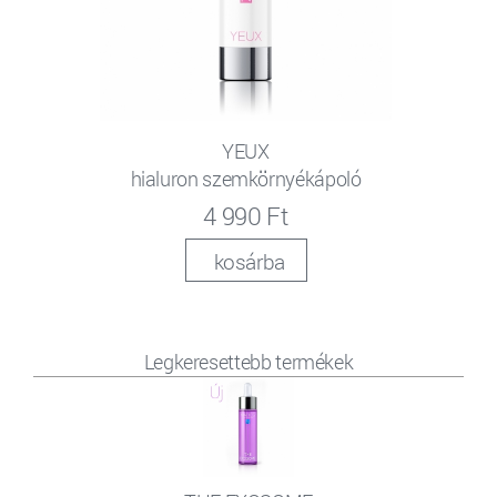
YEUX
hialuron szemkörnyékápoló
4 990 Ft
kosárba
Legkeresettebb termékek