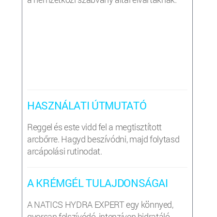
HASZNÁLATI ÚTMUTATÓ
Reggel és este vidd fel a megtisztított
arcbőrre. Hagyd beszívódni, majd folytasd
arcápolási rutinodat.
A KRÉMGÉL TULAJDONSÁGAI
A NATICS HYDRA EXPERT egy könnyed,
gyorsan felszívódó, intenzíven hidratáló