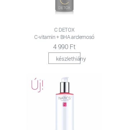
C DETOX
C-vitamin + BHA arclemosó
4 990 Ft
készlethiány