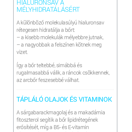
HIALURONSAV A
MÉLYHIDRATÁLÁSÉRT
A különböző molekulasúlyú hialuronsav
rétegesen hidratálja a bőrt:
– a kisebb molekulák mélyebbre jutnak,
– a nagyobbak a felszínen kötnek meg
vizet.
Így a bőr teltebbé, simábbá és
rugalmasabbá válik, a ráncok csökkennek,
az arcbőr feszesebbé válhat.
TÁPLÁLÓ OLAJOK ÉS VITAMINOK
A sárgabarackmagolaj és a makadámia
fitoszterol segítik a bőr lipidrétegének
erősítését, míg a B5- és E-vitamin