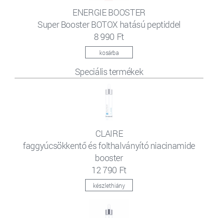
ENERGIE BOOSTER
Super Booster BOTOX hatású peptiddel
8 990 Ft
kosárba
Speciális termékek
CLAIRE
faggyúcsökkentő és folthalványító niacinamide
booster
12 790 Ft
készlethiány