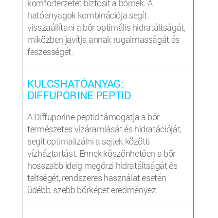
komfortérzetet biztosít a bőrnek. A
hatóanyagok kombinációja segít
visszaállítani a bőr optimális hidratáltságát,
miközben javítja annak rugalmasságát és
feszességét.
KULCSHATÓANYAG:
DIFFUPORINE PEPTID
A Diffuporine peptid támogatja a bőr
természetes vízáramlását és hidratációját,
segít optimalizálni a sejtek közötti
vízháztartást. Ennek köszönhetően a bőr
hosszabb ideig megőrzi hidratáltságát és
teltségét, rendszeres használat esetén
üdébb, szebb bőrképet eredményez.