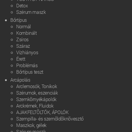
Detox
Szérum maszk
Bőrtípus
Normál
Kombinált
Zsíros
Száraz
Vízhiányos
Érett
Problémás
Bőrtípus teszt
Arcápolás
Arclemosók, Tonikok
Szérumok, eszenciák
Szemkörnyékápolók
Arckrémek, Fluidok
AJAKFELTÖLTŐK, ÁPOLÓK
Szempilla- és szemöldöknövesztő
Maszkok, gélek
Szérum maszk