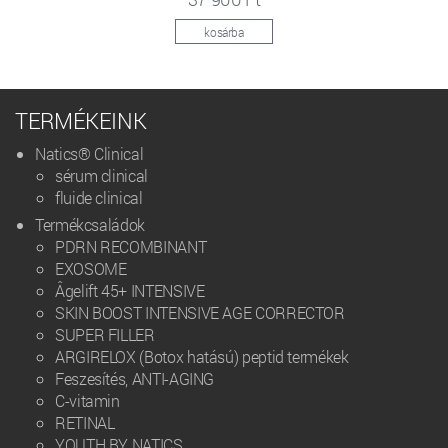
kosárba
TERMÉKEINK
Natics® Clinical
sérum clinical
fluide clinical
Termékcsaládok
PDRN RECOMBINANT
EXOSOME
Âgelift 45+ INTENSIVE
SKIN BOOST INTENSIVE AGE CORRECTOR
SUPER FILLER
ARGIRELOX (Botox hatású) peptid termékek
Feszesítés, ANTI-AGING
C-vitamin
RETINAL
YOUTH BY NATICS