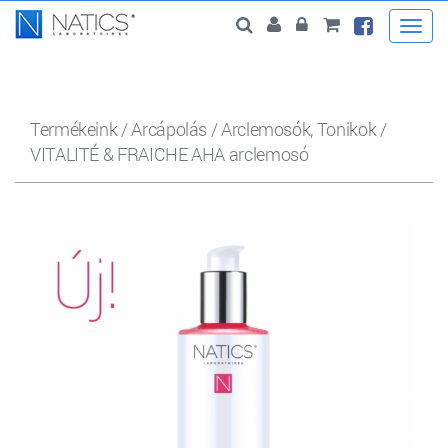
Togg
navi
Termékeink
/
Arcápolás
/
Arclemosók, Tonikok
/
VITALITÉ & FRAICHE AHA arclemosó