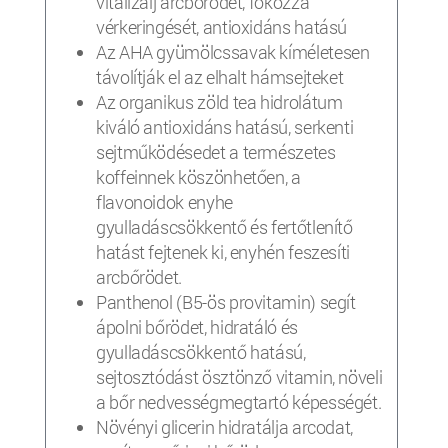
vitalizálj arcbőrödet, fokozza
vérkeringését, antioxidáns hatású
Az AHA gyümölcssavak kíméletesen
távolítják el az elhalt hámsejteket
Az organikus zöld tea hidrolátum
kiváló antioxidáns hatású, serkenti
sejtműködésedet a természetes
koffeinnek köszönhetően, a
flavonoidok enyhe
gyulladáscsökkentő és fertőtlenítő
hatást fejtenek ki, enyhén feszesíti
arcbőrödet.
Panthenol (B5-ös provitamin) segít
ápolni bőrödet, hidratáló és
gyulladáscsökkentő hatású,
sejtosztódást ösztönző vitamin, növeli
a bőr nedvességmegtartó képességét.
Növényi glicerin hidratálja arcodat,