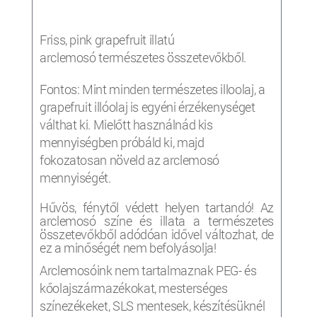
Friss, pink grapefruit illatú
arclemosó természetes összetevőkből.
Fontos: Mint minden természetes illoolaj, a
grapefruit illóolaj is egyéni érzékenységet
válthat ki. Mielőtt használnád kis
mennyiségben próbáld ki, majd
fokozatosan növeld az arclemosó
mennyiségét.
Hűvös, fénytől védett helyen tartandó! Az
arclemosó színe és illata a természetes
összetevőkből adódóan idővel változhat, de
ez a minőségét nem befolyásolja!
Arclemosóink nem tartalmaznak PEG- és
kőolajszármazékokat, mesterséges
színezékeket, SLS mentesek, készítésüknél