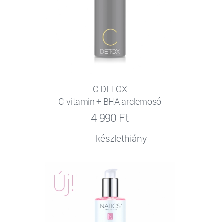
C DETOX
C-vitamin + BHA arclemosó
4 990 Ft
készlethiány