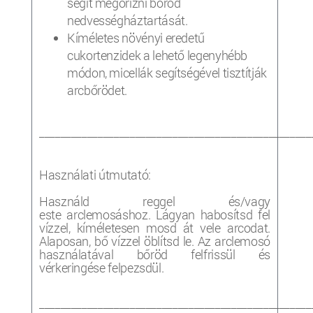
segít megőrizni bőröd
nedvességháztartását.
Kíméletes növényi eredetű
cukortenzidek a lehető legenyhébb
módon, micellák segítségével tisztítják
arcbőrödet.
___________________________________________________
Használati útmutató:
Használd reggel és/vagy
este arclemosáshoz. Lágyan habosítsd fel
vízzel, kíméletesen mosd át vele arcodat.
Alaposan, bő vízzel öblítsd le. Az arclemosó
használatával bőröd felfrissül és
vérkeringése felpezsdül.
___________________________________________________