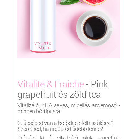
Vitalité & Fraiche
- Pink
grapefruit és zöld tea
Vitalizáló, AHA savas, micellás arclemosó -
minden bőrtípusra
Szükséged van a bőrödnek felfrissülésre?
Szeretnéd, ha arcbőröd üdébb lenne?
Próbáld ki új vitalizáló, pink grapefruit