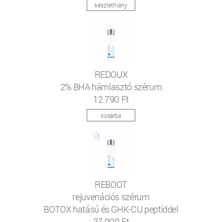
készlethiány
REDOUX
2% BHA hámlasztó szérum
12 790 Ft
kosárba
REBOOT
rejuvenációs szérum
BOTOX hatású és GHK-CU peptiddel
37 900 Ft