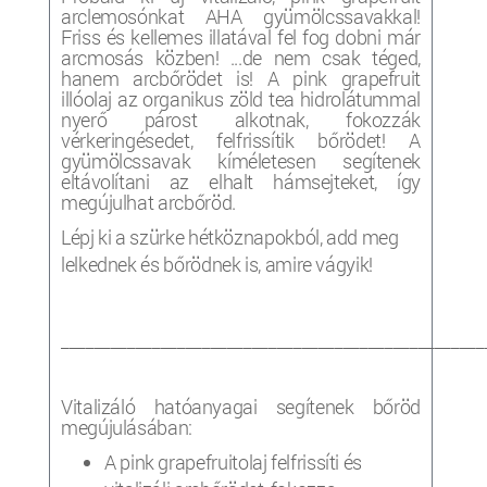
arclemosónkat AHA gyümölcssavakkal!
Friss és kellemes illatával fel fog dobni már
arcmosás közben! ...de nem csak téged,
hanem arcbőrödet is! A pink grapefruit
illóolaj az organikus zöld tea hidrolátummal
nyerő párost alkotnak, fokozzák
vérkeringésedet, felfrissítik bőrödet! A
gyümölcssavak kíméletesen segítenek
eltávolítani az elhalt hámsejteket, így
megújulhat arcbőröd.
Lépj ki a szürke hétköznapokból, add meg
lelkednek és bőrödnek is, amire vágyik!
___________________________________________________
Vitalizáló hatóanyagai segítenek bőröd
megújulásában:
A pink grapefruitolaj felfrissíti és