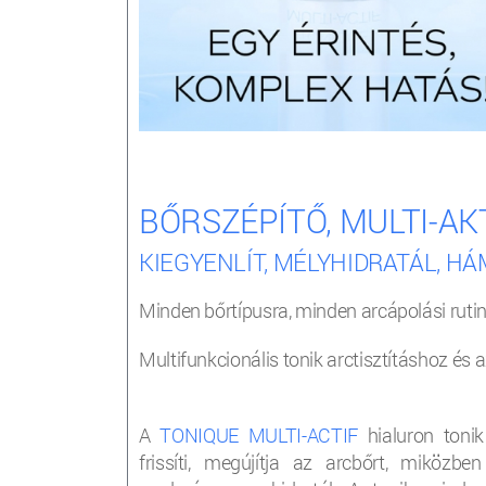
BŐRSZÉPÍTŐ, MULTI-AK
KIEGYENLÍT, MÉLYHIDRATÁL, H
Minden bőrtípusra, minden arcápolási ruti
Multifunkcionális tonik arctisztításhoz és 
A
TONIQUE MULTI-ACTIF
hialuron tonik
frissíti, megújítja az arcbőrt, miközbe