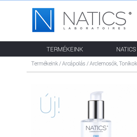
TERMÉKEINK
NATICS
Termékeink
/
Arcápolás
/
Arclemosók, Toniko