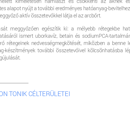
mellett kíméletesen hámlaszt és csökkenti az aknék é
tes alapot nyújt a további eredményes hatóanyag-bevitelhez
ggyőző aktív összetevőkkel látja el az arcbőrt.
át meggyőzően egészítik ki: a mélyebb rétegekbe hat
ó hatásáról ismert uborkavíz, betain és sodiumPCA-tartalmá
térő rétegeinek nedvességmegkötését, miközben a benne l
készítmények további összetevőivel kölcsönhatásba lé
gújulását.
__________________
RON TONIK CÉLTERÜLETEI