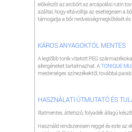
előkészíti az arcbőrt az arcápolási rutin 
azáltal, hogy eltávolítja az esetlegesen a
támogatja a bőr nedvességmegkötését és ak
KÁROS ANYAGOKTÓL MENTES
A legtöbb tonik vitatott PEG származékokat
allergéneket tartalmazhat. A
TONIQUE MUL
mesterséges színezékektől, továbbá parab
HASZNÁLATI ÚTMUTATÓ ÉS TU
Illatmentes, áttetsző, folyadék állagú kész
Használd rendszeresen reggel és este az el