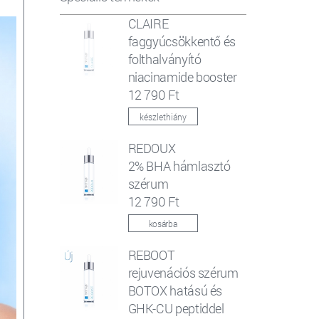
CLAIRE
faggyúcsökkentő és
folthalványító
niacinamide booster
12 790 Ft
készlethiány
REDOUX
2% BHA hámlasztó
szérum
12 790 Ft
kosárba
REBOOT
rejuvenációs szérum
BOTOX hatású és
GHK-CU peptiddel