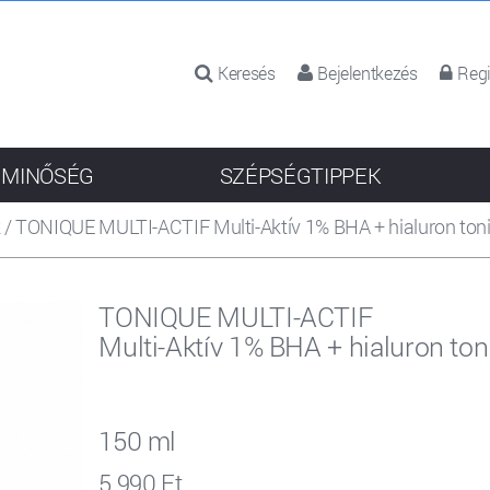
Keresés
Bejelentkezés
Regi
 MINŐSÉG
SZÉPSÉGTIPPEK
k
/
TONIQUE MULTI-ACTIF Multi-Aktív 1% BHA + hialuron ton
TONIQUE MULTI-ACTIF
Multi-Aktív 1% BHA + hialuron ton
150 ml
5 990 Ft