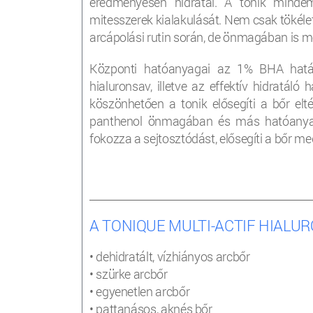
eredményesen hidratál. A tonik minde
mitesszerek kialakulását. Nem csak tökéle
arcápolási rutin során, de önmagában is me
Központi hatóanyagai az 1% BHA hatás
hialuronsav, illetve az effektív hidratál
köszönhetően a tonik elősegíti a bőr el
panthenol önmagában és más hatóanyag-
fokozza a sejtosztódást, elősegíti a bőr me
________________________________________________________
A TONIQUE MULTI-ACTIF HIALU
• dehidratált, vízhiányos arcbőr
• szürke arcbőr
• egyenetlen arcbőr
• pattanásos, aknés bőr