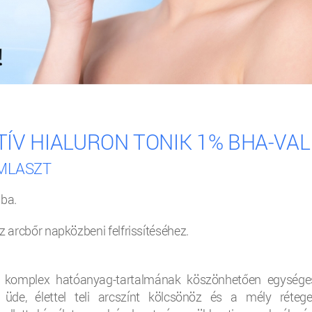
TÍV HIALURON TONIK 1% BHA-VAL
ÁMLASZT
nba.
az arcbőr napközbeni felfrissítéséhez.
 komplex hatóanyag-tartalmának köszönhetően egységesí
n üde, élettel teli arcszínt kölcsönöz és a mély rétege