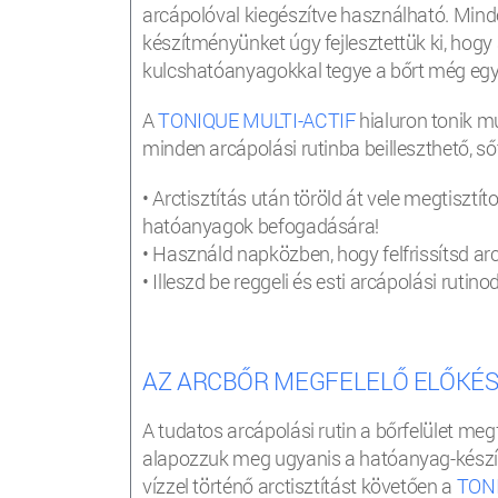
arcápolóval kiegészítve használható. Minde
készítményünket úgy fejlesztettük ki, hogy 
kulcshatóanyagokkal tegye a bőrt még egys
A
TONIQUE MULTI-ACTIF
hialuron tonik m
minden arcápolási rutinba beilleszthető, s
• Arctisztítás után töröld át vele megtisztít
hatóanyagok befogadására!
• Használd napközben, hogy felfrissítsd ar
• Illeszd be reggeli és esti arcápolási rut
AZ ARCBŐR MEGFELELŐ ELŐKÉ
A tudatos arcápolási rutin a bőrfelület meg
alapozzuk meg ugyanis a hatóanyag-készít
vízzel történő arctisztítást követően a
TONI