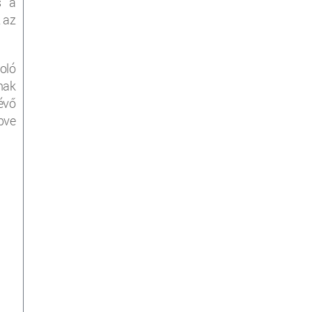
s a
 az
oló
nak
évő
pve