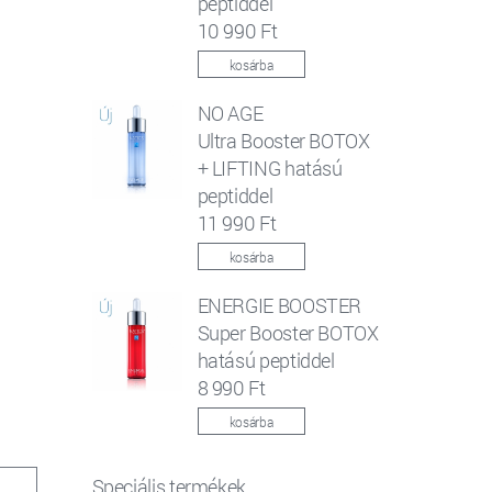
peptiddel
10 990 Ft
kosárba
NO AGE
Ultra Booster BOTOX
+ LIFTING hatású
peptiddel
11 990 Ft
kosárba
ENERGIE BOOSTER
Super Booster BOTOX
hatású peptiddel
8 990 Ft
kosárba
Speciális termékek