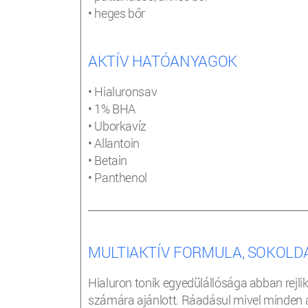
• heges bőr
AKTÍV HATÓANYAGOK
• Hialuronsav
• 1% BHA
• Uborkavíz
• Allantoin
• Betain
• Panthenol
________________________________________________________
MULTIAKTÍV FORMULA, SOKOLD
Hialuron tonik egyedülállósága abban rejli
számára ajánlott. Ráadásul mivel minden ar