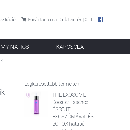
sztráció
Kosár tartalma:
0
db termék |
0 Ft
MY NATICS
KAPCSOLAT
ik
Legkeresettebb termékek
ik
THE EXOSOME
Booster Essence
ŐSSEJT
EXOSZÓMÁVAL ÉS
BOTOX hatású