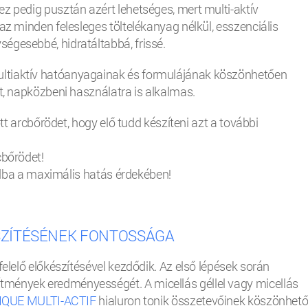
z pedig pusztán azért lehetséges, mert multi-aktív
az minden felesleges töltelékanyag nélkül, esszenciális
égesebbé, hidratáltabbá, frissé.
ultiaktív hatóanyagainak és formulájának köszönhetően
őt, napközbeni használatra is alkalmas.
ott arcbőrödet, hogy elő tudd készíteni azt a további
cbőrödet!
inodba a maximális hatás érdekében!
SZÍTÉSÉNEK FONTOSSÁGA
felelő előkészítésével kezdődik. Az első lépések során
mények eredményességét. A micellás géllel vagy micellás
QUE MULTI-ACTIF
hialuron tonik összetevőinek köszönhet