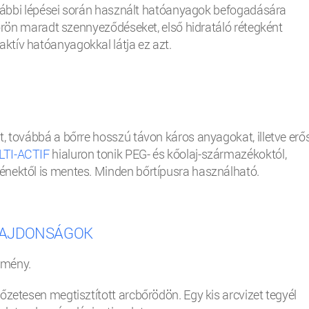
további lépései során használt hatóanyagok befogadására
 bőrön maradt szennyeződéseket, első hidratáló rétegként
tív hatóanyagokkal látja ez azt.
, továbbá a bőrre hosszú távon káros anyagokat, illetve erő
TI-ACTIF
hialuron tonik PEG- és kőolaj-származékoktól,
énektől is mentes. Minden bőrtípusra használható.
LAJDONSÁGOK
ítmény.
őzetesen megtisztított arcbőrödön. Egy kis arcvizet tegyél