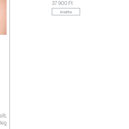
37 900 Ft
kosárba
ti,
kig