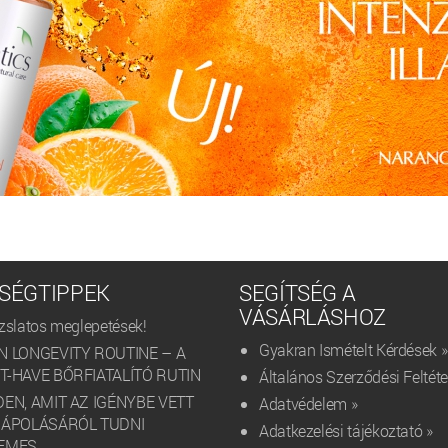
SÉGTIPPEK
SEGÍTSÉG A
VÁSÁRLÁSHOZ
zslatos meglepetések!
Gyakran Ismételt Kérdések »
N LONGEVITY ROUTINE – A
-HAVE BŐRFIATALÍTÓ RUTIN
Általános Szerződési Feltéte
EN, AMIT AZ IGÉNYBE VETT
Adatvédelem »
 ÁPOLÁSÁRÓL TUDNI
Adatkezelési tájékoztató »
EMES