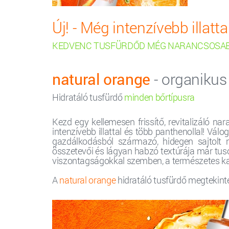
Új! - Még intenzívebb illattal
KEDVENC TUSFÜRDŐD MÉG NARANCSOSABB
natural orange
- organikus
Hidratáló tusfürdő
minden bőrtípusra
Kezd egy kellemesen frissítő, revitalizáló n
intenzívebb illattal és több panthenollal! Vál
gazdálkodásból származó, hidegen sajtolt na
összetevői és lágyan habzó textúrája már tuso
viszontagságokkal szemben, a természetes kamill
A
natural orange
hidratáló tusfürdő megtekinté