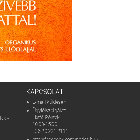
KAPCSOLAT
E-mail küldése »
Ügyfélszolgálat:
Hétfő-Péntek
lek »
10:00-15:00
+36 20 221 2111‬
http://facebook.com/natics.hu »