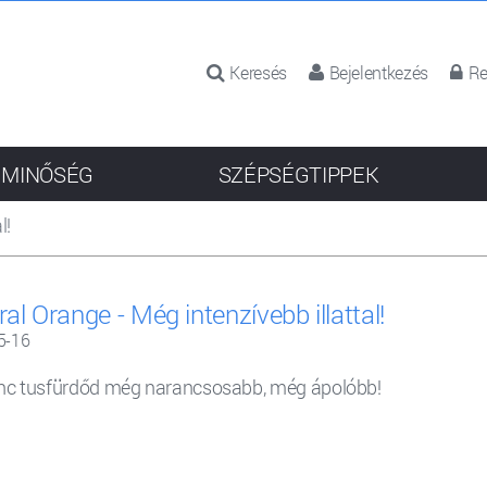
Keresés
Bejelentkezés
Re
 MINŐSÉG
SZÉPSÉGTIPPEK
l!
al Orange - Még intenzívebb illattal!
5-16
c tusfürdőd még narancsosabb, még ápolóbb!