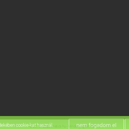
dekében cookie-kat használ.
© 2015 - 2026 | natics.hu - Minden jog fenntartva