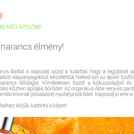
!
, MÉG ÁPOLÓBB!
 narancs élmény!
arancs illattal a napodat azzal a tudattal, hogy a legjobba
ogatott alapanyagokból készítettük Neked ezt az ápoló tusfür
rancs illóolajjal. Kíméletesen tisztít a kókuszolajból é
lás közben ápolják bőrödet. Az organikus Aloe vera és pant
a kivonat (bisabolol) nyutatja bőrödet. Kapcsolj ki erre a p
séhez kérjük, kattints a képre!