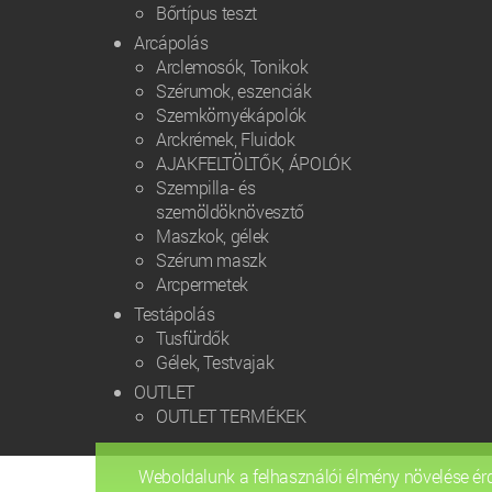
Bőrtípus teszt
Arcápolás
Arclemosók, Tonikok
Szérumok, eszenciák
Szemkörnyékápolók
Arckrémek, Fluidok
AJAKFELTÖLTŐK, ÁPOLÓK
Szempilla- és
szemöldöknövesztő
Maszkok, gélek
Szérum maszk
Arcpermetek
Testápolás
Tusfürdők
Gélek, Testvajak
OUTLET
OUTLET TERMÉKEK
Weboldalunk a felhasználói élmény növelése ér