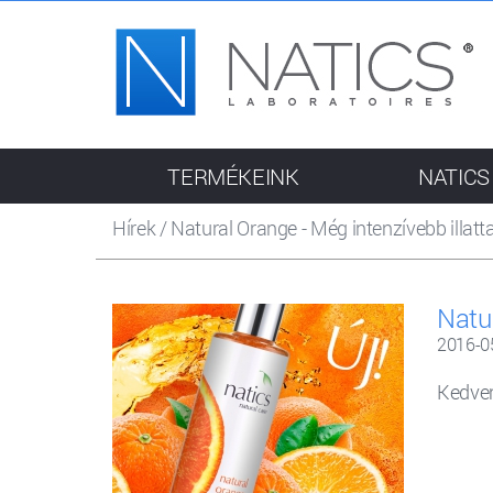
TERMÉKEINK
NATICS
Hírek
/
Natural Orange - Még intenzívebb illatta
Natur
2016-0
Kedven