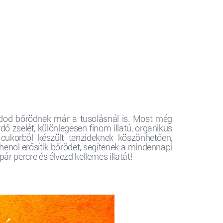
t adod bőrödnek már a tusolásnál is. Most még
dő zselét, különlegesen finom illatú, organikus
s cukorból készült tenzideknek köszönhetően,
henol erősítik bőrödet, segítenek a mindennapi
ár percre és élvezd kellemes illatát!