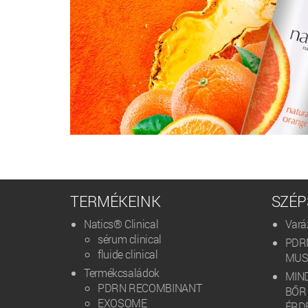
TERMÉKEINK
SZÉP
Natics® Clinical
Vará
sérum clinical
PDR
fluide clinical
MUST
Termékcsaládok
MIND
PDRN RECOMBINANT
BŐR
EXOSOME
ÉRD