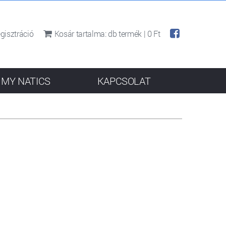
gisztráció
Kosár tartalma:
db termék |
0 Ft
MY NATICS
KAPCSOLAT