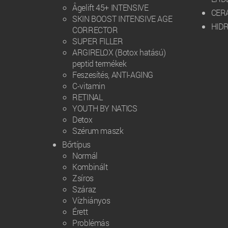
Âgelift 45+ INTENSIVE
CERA
SKIN BOOST INTENSIVE AGE
HID
CORRECTOR
SUPER FILLER
ARGIRELOX (Botox hatású)
peptid termékek
Feszesítés, ANTI-AGING
C-vitamin
RETINAL
YOUTH BY NATICS
Detox
Szérum maszk
Bőrtípus
Normál
Kombinált
Zsíros
Száraz
Vízhiányos
Érett
Problémás