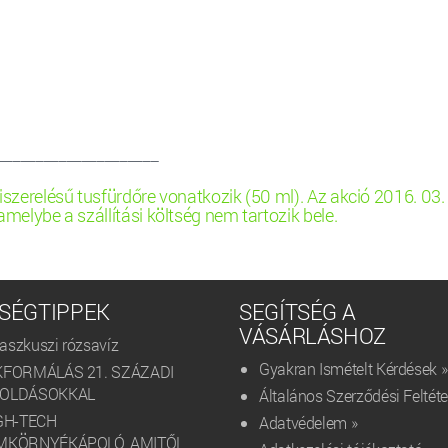
_____________________
zerelésű tusfürdőre vonatkozik (50 ml). Az akció 2016. 03. 28., 
amelybe a szállítási költség nem tartozik bele.
SÉGTIPPEK
SEGÍTSÉG A
VÁSÁRLÁSHOZ
szkuszi rózsavíz
Gyakran Ismételt Kérdések »
KFORMÁLÁS 21. SZÁZADI
OLDÁSOKKAL
Általános Szerződési Feltéte
GH-TECH
Adatvédelem »
MKÖRNYÉKÁPOLÓ, AMITŐL