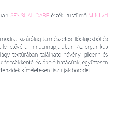
arab
SENSUAL CARE
érzéki tusfürdő
MINI-vel
modra. Kizárólag természetes illóolajokból és
nek lehetővé a mindennapjaidban. Az organikus
 lágy textúrában található növényi glicerin és
ladáscsökkentő és ápoló hatásúak, együttesen
tenzidek kíméletesen tisztítják bőrödet.