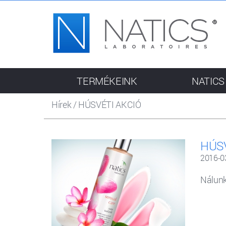
TERMÉKEINK
NATICS
Hírek
/
HÚSVÉTI AKCIÓ
HÚS
2016-0
Nálunk