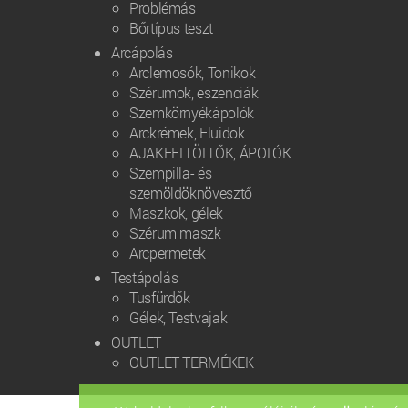
Problémás
Bőrtípus teszt
Arcápolás
Arclemosók, Tonikok
Szérumok, eszenciák
Szemkörnyékápolók
Arckrémek, Fluidok
AJAKFELTÖLTŐK, ÁPOLÓK
Szempilla- és
szemöldöknövesztő
Maszkok, gélek
Szérum maszk
Arcpermetek
Testápolás
Tusfürdők
Gélek, Testvajak
OUTLET
OUTLET TERMÉKEK