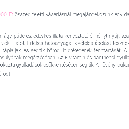
000 Ft
összeg feletti vásárlásnál megajándékozunk egy d
lágy, púderes, édeskés illata kényeztető élményt nyújt szá
 érzéki illatot. Értékes hatóanyagai kivételes ápolást tesz
táplálják, és segítik bőröd lipidrétegének fenntartását. A
ensúlyának megőrzésében. Az E-vitamin és panthenol gyul
ók okozta gyulladások csökkentésében segítik. A növényi cukor
őröd!