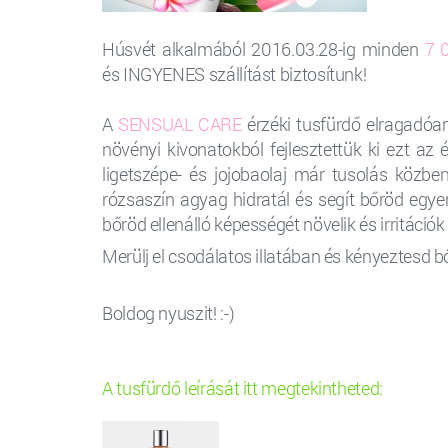
Húsvét alkalmából 2016.03.28-ig minden
7 
é
s
INGYENES szállítást biztosítunk!
A
SENSUAL CARE
érzéki tusfürdő
elragadóan 
növényi kivonatokból fejlesztettük ki ezt az
ligetszépe- és jojobaolaj már tusolás közben 
rózsaszín agyag hidratál és segít bőröd egy
bőröd ellenálló képességét növelik és irritáci
Merülj el csodálatos illatában és kényeztesd b
Boldog nyuszit! :-)
A tusfürdő leírását itt megtekintheted: