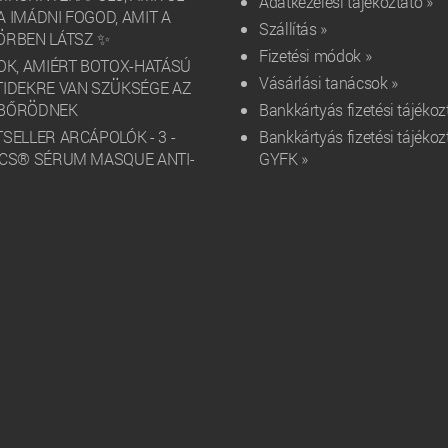
Adatkezelési tájékoztató »
 IMÁDNI FOGOD, AMIT A
Szállítás »
ÖRBEN LÁTSZ ✨
Fizetési módok »
OK, AMIÉRT BOTOX-HATÁSÚ
Vásárlási tanácsok »
TIDEKRE VAN SZÜKSÉGE AZ
BŐRÖDNEK
Bankkártyás fizetési tájékoz
SELLER ARCÁPOLÓK - 3 -
Bankkártyás fizetési tájékoz
ICS® SÉRUM MASQUE ANTI-
GYFK »