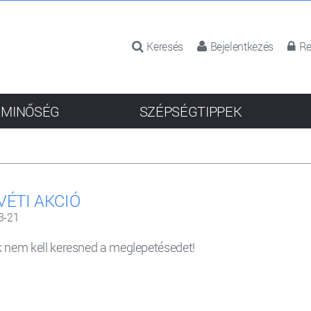
Keresés
Bejelentkezés
Re
 MINŐSÉG
SZÉPSÉGTIPPEK
VÉTI AKCIÓ
3-21
 nem kell keresned a meglepetésedet!