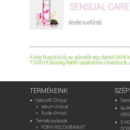
SENSUAL CARE
érzéki tusfürdő
_____________________________________________
A kép illusztráció, az ajándék egy darab MINI kis
7 000 Ft összeg feletti vásárlásra vonatkozik, 
TERMÉKEINK
SZÉP
Natics® Clinical
Dama
sérum clinical
ALA
fluide clinical
MEG
Termékcsaládok
5 HI
PDRN RECOMBINANT
SZE