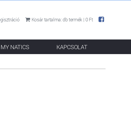
gisztráció
Kosár tartalma:
db termék |
0 Ft
MY NATICS
KAPCSOLAT