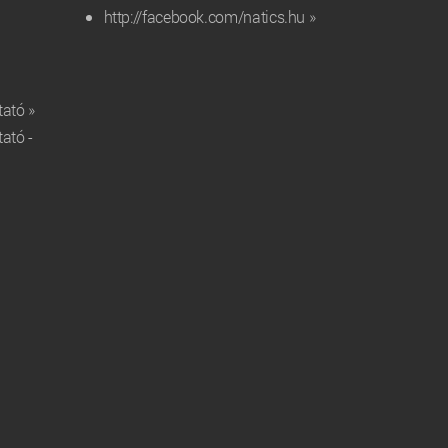
http://facebook.com/natics.hu »
tató »
tató -