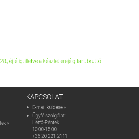
éjfélig, illetve a készlet erejéig tart, bruttó
KAPCSOLAT
E-mail küldése »
Ügyfélszolgálat:
Hétfő-Péntek
lek »
10:00-15:00
+36 20 221 2111‬