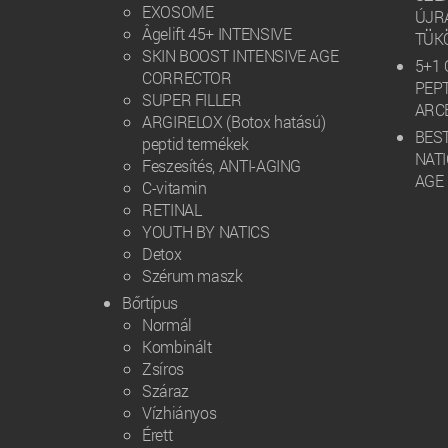
EXOSOME
ÚJRA
Âgelift 45+ INTENSIVE
TÜK
SKIN BOOST INTENSIVE AGE
5+1 
CORRECTOR
PEP
SUPER FILLER
ARC
ARGIRELOX (Botox hatású)
BEST
peptid termékek
NAT
Feszesítés, ANTI-AGING
AGE
C-vitamin
RETINAL
YOUTH BY NATICS
Detox
Szérum maszk
Bőrtípus
Normál
Kombinált
Zsíros
Száraz
Vízhiányos
Érett