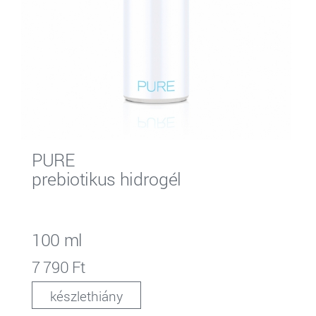
PURE
prebiotikus hidrogél
100 ml
7 790 Ft
készlethiány