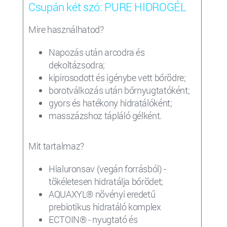
Csupán két szó: PURE HIDROGÉL
Mire használhatod?
Napozás után arcodra és
dekoltázsodra;
kipirosodott és igénybe vett bőrödre;
borotválkozás után bőrnyugtatóként;
gyors és hatékony hidratálóként;
masszázshoz tápláló gélként.
Mit tartalmaz?
Hialuronsav (vegán forrásból) -
tökéletesen hidratálja bőrödet;
AQUAXYL
®
növényi eredetű
prebiotikus hidratáló komplex
ECTOIN
® - nyugtató és