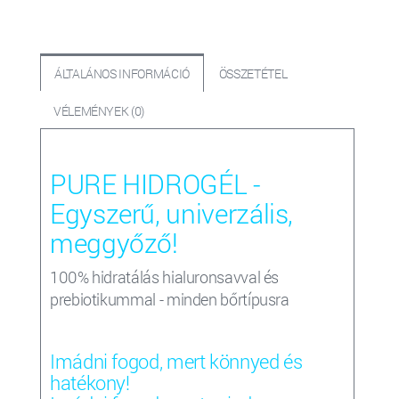
ÁLTALÁNOS INFORMÁCIÓ
ÖSSZETÉTEL
VÉLEMÉNYEK (0)
PURE HIDROGÉL -
Egyszerű, univerzális,
meggyőző!
100% hidratálás hialuronsavval és
prebiotikummal - minden bőrtípusra
Imádni fogod, mert könnyed és
hatékony!