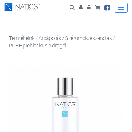
Togg
navi
Termékeink
/
Arcápolás
/
Szérumok, eszenciák
/
PURE prebiotikus hidrogél