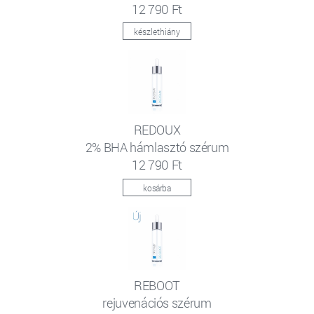
12 790 Ft
készlethiány
REDOUX
2% BHA hámlasztó szérum
12 790 Ft
kosárba
REBOOT
rejuvenációs szérum