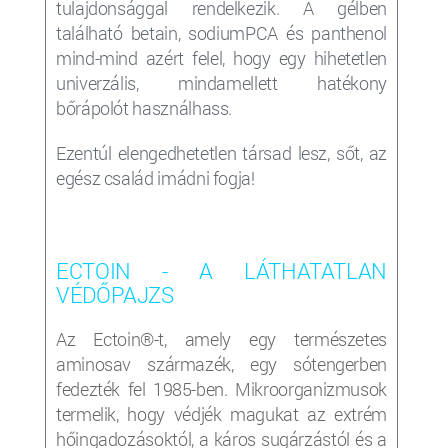
tulajdonsággal rendelkezik. A gélben
található betain, sodiumPCA és panthenol
mind-mind azért felel, hogy egy hihetetlen
univerzális, mindamellett hatékony
bőrápolót használhass.
Ezentúl elengedhetetlen társad lesz, sőt, az
egész család imádni fogja!
ECTOIN - A LÁTHATATLAN
VÉDŐPAJZS
Az Ectoin®-t, amely egy természetes
aminosav származék, egy sótengerben
fedezték fel 1985-ben. Mikroorganizmusok
termelik, hogy védjék magukat az extrém
hőingadozásoktól, a káros sugárzástól és a