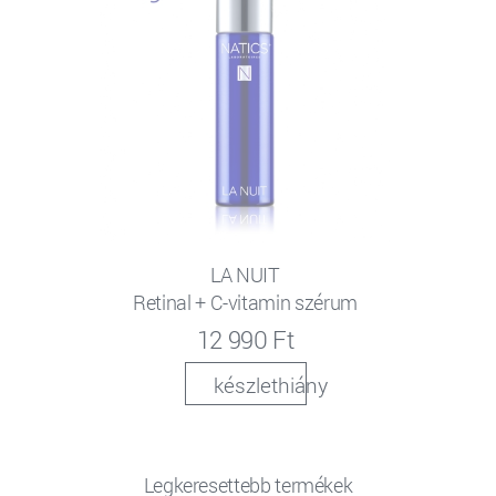
LA NUIT
Retinal + C-vitamin szérum
12 990 Ft
készlethiány
Legkeresettebb termékek