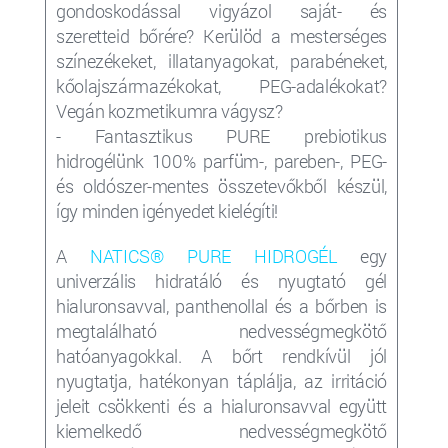
gondoskodással vigyázol saját- és
szeretteid bőrére? Kerülöd a mesterséges
színezékeket, illatanyagokat, parabéneket,
kőolajszármazékokat, PEG-adalékokat?
Vegán kozmetikumra vágysz?
- Fantasztikus PURE prebiotikus
hidrogélünk 100% parfüm-, pareben-, PEG-
és oldószer-mentes összetevőkből készül,
így minden igényedet kielégíti!
A
NATICS® PURE HIDROGÉL
e
gy
univerzális hidratáló és nyugtató gél
hialuronsavval, panthenollal és a bőrben is
megtalálható nedvességmegkötő
hatóanyagokkal. A bőrt rendkívül jól
nyugtatja, hatékonyan táplálja, az irritáció
jeleit csökkenti és a hialuronsavval együtt
kiemelkedő nedvességmegkötő