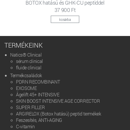
BOTOX hatású és GHK-CU peptiddel
37 900 Ft
kosárba
TERMÉKEINK
Natics® Clinical
sérum clinical
fluide clinical
Termékcsaládok
PDRN RECOMBINANT
EXOSOME
Âgelift 45+ INTENSIVE
SKIN BOOST INTENSIVE AGE CORRECTOR
SUPER FILLER
ARGIRELOX (Botox hatású) peptid termékek
Feszesítés, ANTI-AGING
C-vitamin