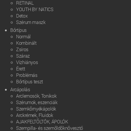
RETINAL
YOUTH BY NATICS
Detox
Szérum maszk
Bőrtípus
Normál
Kombinált
Zsíros
Száraz
Vízhiányos
Érett
Problémás
Bőrtípus teszt
Arcápolás
Arclemosók, Tonikok
Szérumok, eszenciák
Szemkörnyékápolók
Arckrémek, Fluidok
AJAKFELTÖLTŐK, ÁPOLÓK
Szempilla- és szemöldöknövesztő