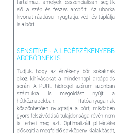
tartalmaz, amelyek esszenciálisan segítik
elő a szép és feszes arcbőrt. Az uborka
kivonat ráadásul nyugtatja, védi és táplálja
is a bőrt.
SENSITIVE - A LEGÉRZÉKENYEBB
ARCBŐRNEK IS
Tudjuk, hogy az érzékeny bőr sokaknak
okoz kihívásokat a mindennapi arcápolás
során. A
PURE
hidrogél szérum azonban
számukra is megoldást nyújt a
hétköznapokban. Hatóanyagainak
köszönhetően nyugtatja a bőrt, miközben
gyors felszívódású tulajdonsága révén nem
is terheli meg azt. Optimalizált pH-értéke
elősegíti a megfelelő savköpeny kialakítását,