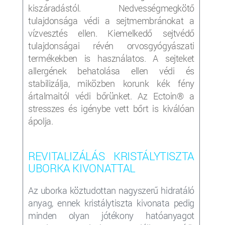
kiszáradástól. Nedvességmegkötő
tulajdonsága védi a sejtmembránokat a
vízvesztés ellen. Kiemelkedő sejtvédő
tulajdonságai révén orvosgyógyászati
termékekben is használatos. A sejteket
allergének behatolása ellen védi és
stabilizálja, miközben korunk kék fény
ártalmaitól védi bőrünket. Az Ectoin® a
stresszes és igénybe vett bőrt is kiválóan
ápolja.
REVITALIZÁLÁS KRISTÁLYTISZTA
UBORKA KIVONATTAL
Az uborka köztudottan nagyszerű hidratáló
anyag, ennek kristálytiszta kivonata pedig
minden olyan jótékony hatóanyagot