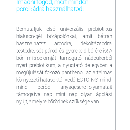
Imádni fogod, mert minden
porcikádra használhatod!
Bemutatjuk első univerzális prebiotikus
hialuron-gél bőrápolónkat, amit bátran
használhatsz arcodra, dekoltázsodra,
testedre, sőt párod és gyerekeid bőrére is!
A
bőr mikrobiomját támogató nádcukorból
nyert prebiotikum, a nyugtató de egyben a
megújulását fokozó panthenol, az ártalmas
környezeti hatásoktól védő ECTOIN
® mind-
mind bőröd anyagcsere-folyamatait
támogatva nap mint nap olyan ápolást
nyújt, amelyre bőrödnek szüksége van.
________________________________________