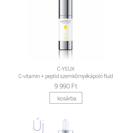
C-YEUX
C-vitamin + peptid szemkörnyékápoló fluid
9 990 Ft
kosárba