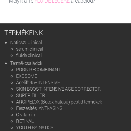
Melyik a Te
FLUIDE LÉGÉRE
arcápolód?
TERMÉKEINK
Natics® Clinical
sérum clinical
fluide clinical
Termékcsaládok
PDRN RECOMBINANT
EXOSOME
Âgelift 45+ INTENSIVE
SKIN BOOST INTENSIVE AGE CORRECTOR
SUPER FILLER
ARGIRELOX (Botox hatású) peptid termékek
Feszesítés, ANTI-AGING
C-vitamin
RETINAL
YOUTH BY NATICS