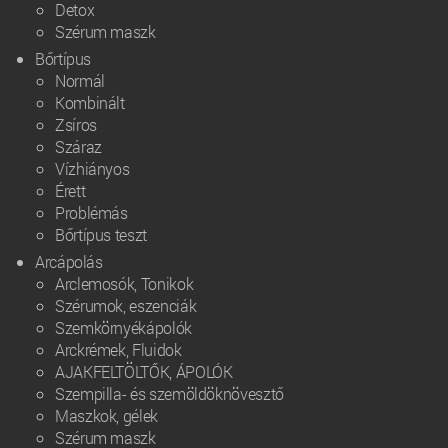
Detox
Szérum maszk
Bőrtípus
Normál
Kombinált
Zsíros
Száraz
Vízhiányos
Érett
Problémás
Bőrtípus teszt
Arcápolás
Arclemosók, Tonikok
Szérumok, eszenciák
Szemkörnyékápolók
Arckrémek, Fluidok
AJAKFELTÖLTŐK, ÁPOLÓK
Szempilla- és szemöldöknövesztő
Maszkok, gélek
Szérum maszk