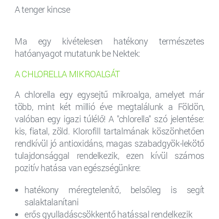
A tenger kincse
Ma egy kivételesen hatékony természetes
hatóanyagot mutatunk be Nektek:
A CHLORELLA MIKROALGÁT
A chlorella egy egysejtű mikroalga, amelyet már
több, mint két millió éve megtalálunk a Földön,
valóban egy igazi túlélő! A "chlorella" szó jelentése:
kis, fiatal, zöld. Klorofill tartalmának köszönhetően
rendkívül jó antioxidáns, magas szabadgyök-lekötő
tulajdonsággal rendelkezik, ezen kívül számos
pozitív hatása van egészségünkre:
hatékony méregtelenítő, belsőleg is segít
salaktalanítani
erős gyulladáscsökkentő hatással rendelkezik