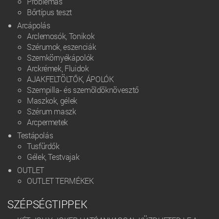
Problémás
Bőrtípus teszt
Arcápolás
Arclemosók, Tonikok
Szérumok, eszenciák
Szemkörnyékápolók
Arckrémek, Fluidok
AJAKFELTÖLTŐK, ÁPOLÓK
Szempilla- és szemöldöknövesztő
Maszkok, gélek
Szérum maszk
Arcpermetek
Testápolás
Tusfürdők
Gélek, Testvajak
OUTLET
OUTLET TERMÉKEK
SZÉPSÉGTIPPEK