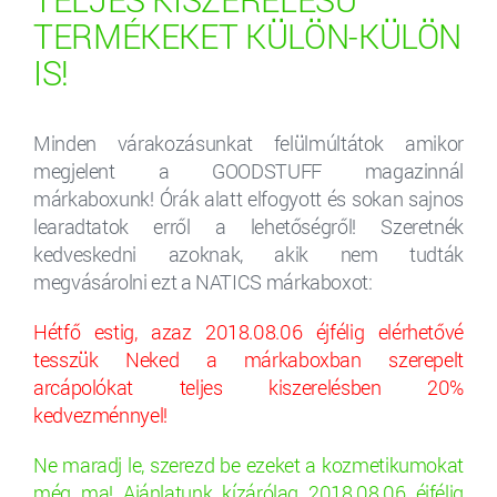
TERMÉKEKET KÜLÖN-KÜLÖN
IS!
Minden várakozásunkat felülmúltátok amikor
megjelent a GOODSTUFF magazinnál
márkaboxunk! Órák alatt elfogyott és sokan sajnos
learadtatok erről a lehetőségről! Szeretnék
kedveskedni azoknak, akik nem tudták
megvásárolni ezt a NATICS márkaboxot:
Hétfő estig, azaz 2018.08.06 éjfélig elérhetővé
tesszük Neked a márkaboxban szerepelt
arcápolókat teljes kiszerelésben 20%
kedvezménnyel!
Ne maradj le, szerezd be ezeket a kozmetikumokat
még ma!
Ajánlatunk kízárólag 2018.08.06 éjfélig