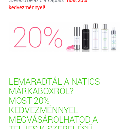
Szerezd be az 5 arcápolót
most 20%
kedvezménnyel!
LEMARADTÁL A NATICS
MÁRKABOXRÓL?
MOST 20%
KEDVEZMÉNNYEL
MEGVÁSÁROLHATOD A
TELJES KISZERELÉSŰ