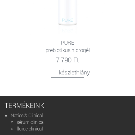
PURE
prebiotikus hidrogél
7 790 Ft
készlethiány
TERMÉKEINK
Natics® Clinical
sérum clinical
fluide clinical