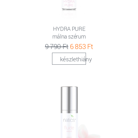
HYDRA PURE
málna szérum
9 790 Ft
6 853 Ft
készlethiány