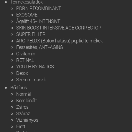
Termékcsaládok
PDRN RECOMBINANT
EXOSOME
Âgelift 45+ INTENSIVE
SKIN BOOST INTENSIVE AGE CORRECTOR
SUPER FILLER
ARGIRELOX (Botox hatású) peptid termékek
Feszesítés, ANTI-AGING
C-vitamin
RETINAL
YOUTH BY NATICS
Detox
Szérum maszk
Bőrtípus
Normál
Kombinált
Zsíros
Száraz
Vízhiányos
Érett