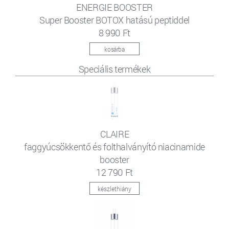
ENERGIE BOOSTER
Super Booster BOTOX hatású peptiddel
8 990 Ft
kosárba
Speciális termékek
CLAIRE
faggyúcsökkentő és folthalványító niacinamide
booster
12 790 Ft
készlethiány