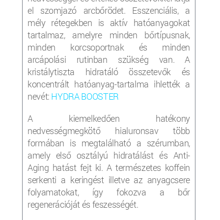
el szomjazó arcbőrödet. Esszenciális, a
mély rétegekben is aktív hatóanyagokat
tartalmaz, amelyre minden bőrtípusnak,
minden korcsoportnak és minden
arcápolási rutinban szükség van. A
kristálytiszta hidratáló összetevők és
koncentrált hatóanyag-tartalma ihlették a
nevét:
HYDRA BOOSTER
A kiemelkedően hatékony
nedvességmegkötő hialuronsav több
formában is megtalálható a szérumban,
amely első osztályú hidratálást és Anti-
Aging hatást fejt ki. A természetes koffein
serkenti a keringést illetve az anyagcsere
folyamatokat, így fokozva a bőr
regenerációját és feszességét.