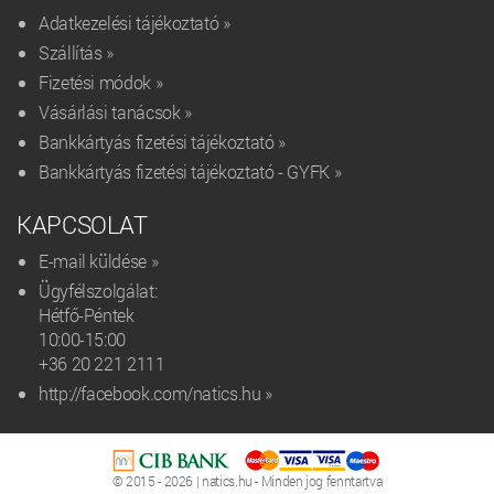
Adatkezelési tájékoztató »
Szállítás »
Fizetési módok »
Vásárlási tanácsok »
Bankkártyás fizetési tájékoztató »
Bankkártyás fizetési tájékoztató - GYFK »
KAPCSOLAT
E-mail küldése »
Ügyfélszolgálat:
Hétfő-Péntek
10:00-15:00
+36 20 221 2111‬
http://facebook.com/natics.hu »
© 2015 - 2026 | natics.hu - Minden jog fenntartva