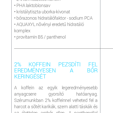
• PHA laktobionsav
• kristálytiszta uborka-kivonat
• bőrazonos hidratálófaktor - sodium PCA
• AQUAXYL növényi eredetű hidratáló
komplex
• provitamin B5 / panthenol
_____________________________________________________________________
2% KOFFEIN PEZSDÍTI FEL
EREDMÉNYESEN A BŐR
KERINGÉSÉT
A koffein az egyik legeredményesebb
anyagcsere gyorsító hatóanyag.
Szérumunkban 2% koffeinnel veheted fel a
harcot a sötét karikák, szem alatti táskák és
az élettelen arcbőr ellen. A panthenollal