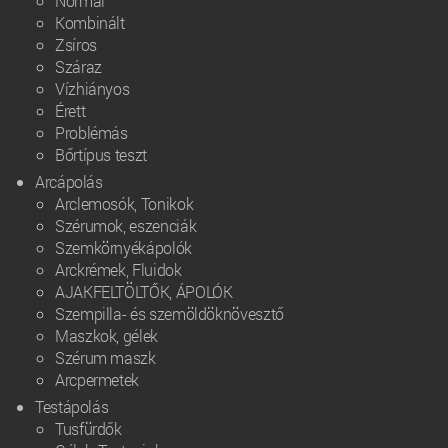
Normál
Kombinált
Zsíros
Száraz
Vízhiányos
Érett
Problémás
Bőrtípus teszt
Arcápolás
Arclemosók, Tonikok
Szérumok, eszenciák
Szemkörnyékápolók
Arckrémek, Fluidok
AJAKFELTÖLTŐK, ÁPOLÓK
Szempilla- és szemöldöknövesztő
Maszkok, gélek
Szérum maszk
Arcpermetek
Testápolás
Tusfürdők