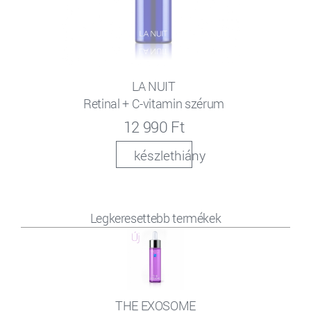
LA NUIT
Retinal + C-vitamin szérum
12 990 Ft
készlethiány
Legkeresettebb termékek
THE EXOSOME