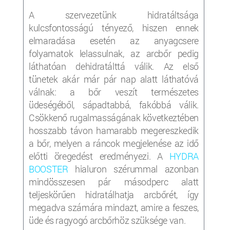
A szervezetünk hidratáltsága
kulcsfontosságú tényező, hiszen ennek
elmaradása esetén az anyagcsere
folyamatok lelassulnak, az arcbőr pedig
láthatóan dehidratálttá válik. Az első
tünetek akár már pár nap alatt láthatóvá
válnak: a bőr veszít természetes
üdeségéből, sápadtabbá, fakóbbá válik.
Csökkenő rugalmasságának következtében
hosszabb távon hamarabb megereszkedik
a bőr, melyen a ráncok megjelenése az idő
előtti öregedést eredményezi. A
HYDRA
BOOSTER
hialuron szérummal azonban
mindösszesen pár másodperc alatt
teljeskörűen hidratálhatja arcbőrét, így
megadva számára mindazt, amire a feszes,
üde és ragyogó arcbőrhöz szüksége van.