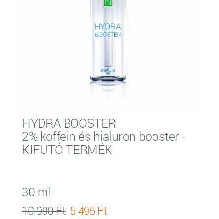
HYDRA BOOSTER
2% koffein és hialuron booster -
KIFUTÓ TERMÉK
30 ml
10 990 Ft
5 495 Ft