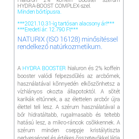
HYDRA-BOOST COMPLEX-szel.
Minden bőrtípusra.
***2021.10.31-ig tartósan alacsony ár!***
***Eredeti ár: 12.790 Ft***
NATURIX (ISO 16128) minősítéssel
rendelkező natúrkozmetikum.
A
HYDRA BOOSTER
hialuron és 2% koffein
booster valódi felpezsdülés az arcbőrnek,
használatával könnyedén elköszönhetsz a
vízhiányos okozta állapotoktól. A sötét
karikák eltűnnek, a az élettelen arcbőr újra
élettel teli lesz. A szérum használatával a
bőr hidratáltabb, rugalmasabb és teltebb
hatású lesz, a mikro-ráncok csökkennek. A
szérum minden cseppje kristálytiszta
nedvességgel és értékes összetevőkkel látja