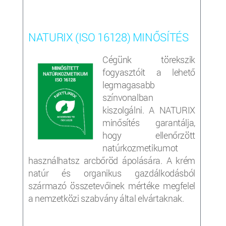
NATURIX (ISO 16128) MINŐSÍTÉS
Cégünk törekszik
fogyasztóit a lehető
legmagasabb
színvonalban
kiszolgálni. A NATURIX
minősítés garantálja,
hogy ellenőrzött
natúrkozmetikumot
használhatsz arcbőröd ápolására. A krém
natúr és organikus gazdálkodásból
származó összetevőinek mértéke megfelel
a nemzetközi szabvány által elvártaknak.