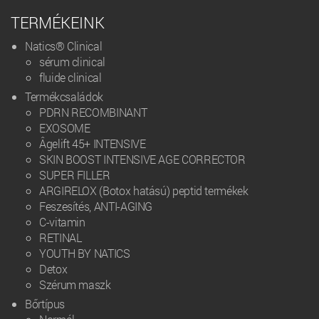
TERMÉKEINK
Natics® Clinical
sérum clinical
fluide clinical
Termékcsaládok
PDRN RECOMBINANT
EXOSOME
Âgelift 45+ INTENSIVE
SKIN BOOST INTENSIVE AGE CORRECTOR
SUPER FILLER
ARGIRELOX (Botox hatású) peptid termékek
Feszesítés, ANTI-AGING
C-vitamin
RETINAL
YOUTH BY NATICS
Detox
Szérum maszk
Bőrtípus