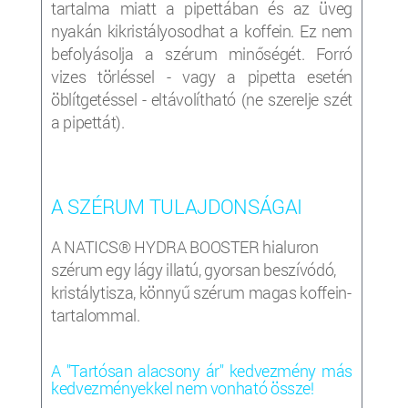
tartalma miatt a pipettában és az üveg
nyakán kikristályosodhat a koffein. Ez nem
befolyásolja a szérum minőségét. Forró
vizes törléssel - vagy a pipetta esetén
öblítgetéssel - eltávolítható (ne szerelje szét
a pipettát).
A SZÉRUM TULAJDONSÁGAI
A NATICS® HYDRA BOOSTER hialuron
szérum egy lágy illatú, gyorsan beszívódó,
kristálytisza, könnyű szérum magas koffein-
tartalommal.
A "Tartósan alacsony ár" kedvezmény más
kedvezményekkel nem vonható össze!