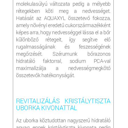
molekulasúlyú változata pedig a mélyebb
rétegekben köti meg a nedvességet.
Hatását az AQUAXYL összetevő fokozza,
amely növényi eredetű cukorszármazékként
képes arra, hogy nedvességgel lássa el a bőr
különböző rétegeit, így segítve elő
rugalmasságának és feszességének
megőrzését. Szérumunk bőrazonos
hidratáló faktorral, sodium PCA-val
maximalizálja a nedvességmegkötő
összetevők hatékonyságát.
REVITALIZÁLÁS KRISTÁLYTISZTA
UBORKA KIVONATTAL
Az uborka köztudottan nagyszerű hidratáló
anyag, ennek kristálytiszta kivonata pedig