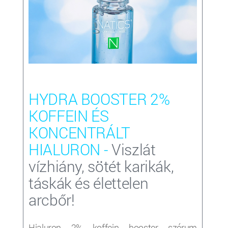
HYDRA BOOSTER 2%
KOFFEIN ÉS
KONCENTRÁLT
HIALURON
-
Viszlát
vízhiány, sötét karikák,
táskák és élettelen
arcbőr!
Hialuron 2% koffein booster szérum