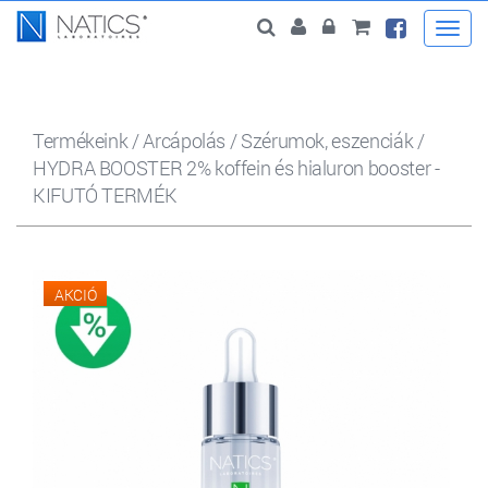
Togg
navi
Termékeink
/
Arcápolás
/
Szérumok, eszenciák
/
HYDRA BOOSTER 2% koffein és hialuron booster -
KIFUTÓ TERMÉK
AKCIÓ