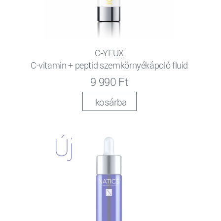
C-YEUX
C-vitamin + peptid szemkörnyékápoló fluid
9 990 Ft
kosárba