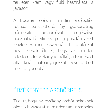
területen krém vagy fluid használata is
javasolt.
A booster szérum minden arcápolási
rutinba beilleszthető, így gyakorlatilag
bármelyik arcápolóval kiegészítve
használható. Mindez pedig pusztán azért
lehetséges, mert esszenciális hidratálónkat
úgy fejlesztettük ki, hogy az minden
felesleges töltelékanyag nélkül, a természet
által kínált hatóanyagokkal tegye a bőrt
még ragyogóbbá.
ÉRZÉKENYEBB ARCBŐRRE IS
Tudjuk, hogy az érzékeny arcbőr sokaknak
okoz kihívásokat a mindennapi arcápolás