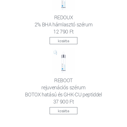
REDOUX
2% BHA hámlasztó szérum
12 790 Ft
kosárba
REBOOT
rejuvenációs szérum
BOTOX hatású és GHK-CU peptiddel
37 900 Ft
kosárba