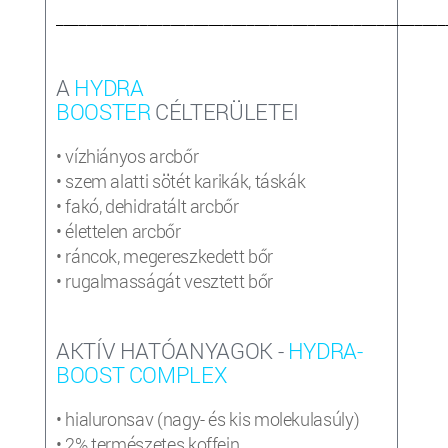
___________________________________________________
A
HYDRA
BOOSTER
CÉLTERÜLETEI
• vízhiányos arcbőr
• szem alatti sötét karikák, táskák
• fakó, dehidratált arcbőr
• élettelen arcbőr
• ráncok, megereszkedett bőr
• rugalmasságát vesztett bőr
AKTÍV HATÓANYAGOK -
HYDRA-
BOOST COMPLEX
• hialuronsav (nagy- és kis molekulasúly)
• 2% természetes koffein