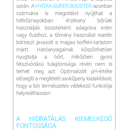
során. A
HYDRA SUPER BOOSTER
azonban
számukra is megoldást nyújthat a
hétköznapokban: érzékeny bőrűek
használják boosterként adagolva krém
vagy fluidhoz, a tömény használat esetén
bőrteszt javasolt a magas koffein-tartalom
miatt. Hatóanyagainak köszönhetően
nyugtatja a bőrt, miközben gyors
felszívódású tulajdonsága révén nem is
terheli meg azt. Optimalizált pH-értéke
elősegíti a megfelelő savköpeny kialakítását,
hogy a bőr természetes védekező funkciója
helyreállhasson.
A HIDRATÁLÁS KIEMELKEDŐ
FONTOSSÁGA