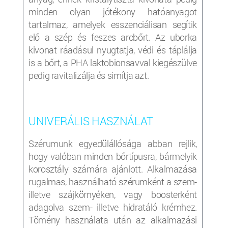
minden olyan jótékony hatóanyagot
tartalmaz, amelyek esszenciálisan segítik
elő a szép és feszes arcbőrt. Az uborka
kivonat ráadásul nyugtatja, védi és táplálja
is a bőrt, a PHA laktobionsavval kiegészülve
pedig ravitalizálja és simítja azt.
UNIVERÁLIS HASZNÁLAT
Szérumunk egyedülállósága abban rejlik,
hogy valóban minden bőrtípusra, bármelyik
korosztály számára ajánlott. Alkalmazása
rugalmas, használható szérumként a szem-
illetve szájkörnyéken, vagy boosterként
adagolva szem- illetve hidratáló krémhez.
Tömény használata után az alkalmazási