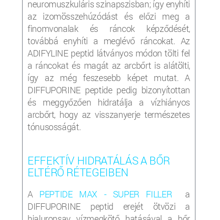
neuromuszkuláris szinapszisban; így enyhíti
az izomösszehúzódást és előzi meg a
finomvonalak és ráncok képződését,
továbbá enyhíti a meglévő ráncokat. Az
ADIFYLINE peptid látványos módon tölti fel
a ráncokat és magát az arcbőrt is alátölti,
így az még feszesebb képet mutat. A
DIFFUPORINE peptide pedig bizonyítottan
és meggyőzően hidratálja a vízhiányos
arcbőrt, hogy az visszanyerje természetes
tónusosságát.
EFFEKTÍV HIDRATÁLÁS A BŐR
ELTÉRŐ RÉTEGEIBEN
A
PEPTIDE MAX - SUPER FILLER
a
DIFFUPORINE peptid erejét ötvözi a
hialuronsav vízmegkötő hatásával a bőr