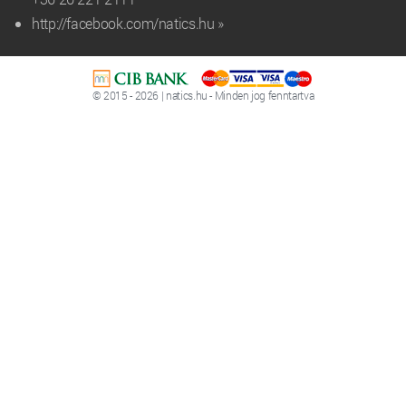
http://facebook.com/natics.hu »
© 2015 - 2026 | natics.hu - Minden jog fenntartva