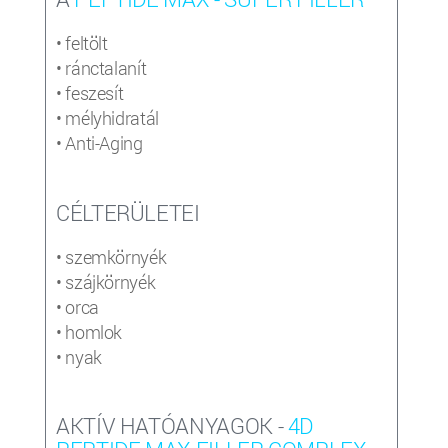
• feltölt
• ránctalanít
• feszesít
• mélyhidratál
• Anti-Aging
CÉLTERÜLETEI
• szemkörnyék
• szájkörnyék
• orca
• homlok
• nyak
AKTÍV HATÓANYAGOK -
4D