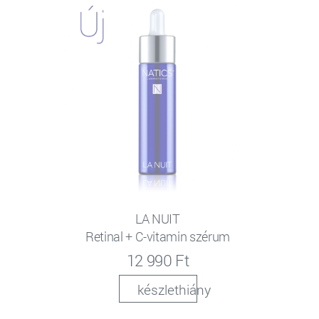
LA NUIT
Retinal + C-vitamin szérum
12 990 Ft
készlethiány