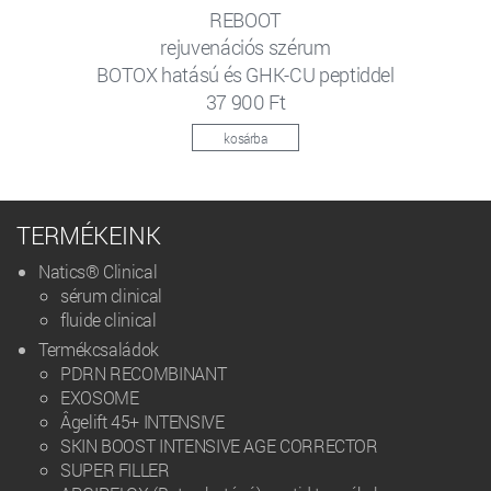
REBOOT
rejuvenációs szérum
BOTOX hatású és GHK-CU peptiddel
37 900 Ft
kosárba
TERMÉKEINK
Natics® Clinical
sérum clinical
fluide clinical
Termékcsaládok
PDRN RECOMBINANT
EXOSOME
Âgelift 45+ INTENSIVE
SKIN BOOST INTENSIVE AGE CORRECTOR
SUPER FILLER