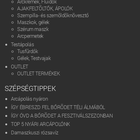
Arckrémek, Fluidok
AJAKFELTÖLTŐK, ÁPOLÓK
Szempilla- és szemöldöknövesztő
Maszkok, gélek
Szérum maszk
Arcpermetek
Testápolás
Tusfürdők
Gélek, Testvajak
OUTLET
OUTLET TERMÉKEK
SZÉPSÉGTIPPEK
Arcápolás nyáron
ÍGY ÉBRESZD FEL BŐRÖDET TÉLI ÁLMÁBÓL
ÍGY ÓVD A BŐRÖDET A FESZTIVÁLSZEZONBAN
TOP 5 NYÁRI ARCÁPOLÓNK
Damaszkuszi rózsavíz