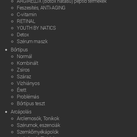
ARGIRELOX (Botox hatású) peptid termékek
Feszesítés, ANTI-AGING
C-vitamin
RETINAL
YOUTH BY NATICS
Detox
Szérum maszk
Bőrtípus
Normál
Kombinált
Zsíros
Száraz
Vízhiányos
Érett
Problémás
Bőrtípus teszt
Arcápolás
Arclemosók, Tonikok
Szérumok, eszenciák
Szemkörnyékápolók