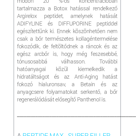
módon 20 %-os koncentrációban
tartalmazza a Botox hatással rendelkező
Argirelox peptidet, amelynek hatását
ADIFYLINE és DIFFUPORINE peptiddel
egészítettünk ki. Ennek köszönhetően nem
csak a bőr természetes kollagéntermelése
fokozódik, de feltöltődnek a ráncok és az
egész arcbőr is, hogy még feszesebbé,
tónusosabbá válhasson. További
hatóanyagai közül kiemelkedik a
hidratáltságot és az Anti-Aging hatást
fokozó hialuronsav, a Betain és az
anyagcsere folyamatokat serkentő, a bőr
regenerálódását elősegítő Panthenol is.
___________________________________________________
A
PEPTIDE MAX - SUPER FILLER