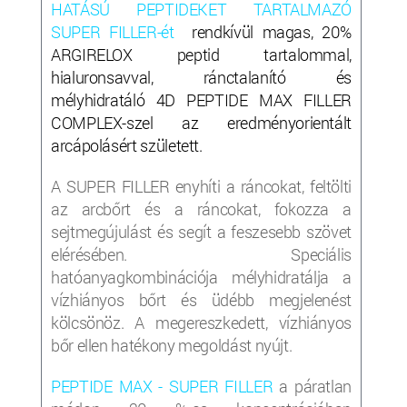
HATÁSÚ PEPTIDEKET TARTALMAZÓ
SUPER FILLER-ét
rendkívül magas, 20%
ARGIRELOX peptid tartalommal,
hialuronsavval, ránctalanító és
mélyhidratáló 4D PEPTIDE MAX FILLER
COMPLEX-szel az eredményorientált
arcápolásért született.
A SUPER FILLER enyhíti a ráncokat, feltölti
az arcbőrt és a ráncokat, fokozza a
sejtmegújulást és segít a feszesebb szövet
elérésében. Speciális
hatóanyagkombinációja mélyhidratálja a
vízhiányos bőrt és üdébb megjelenést
kölcsönöz. A megereszkedett, vízhiányos
bőr ellen hatékony megoldást nyújt.
PEPTIDE MAX - SUPER FILLER
a páratlan