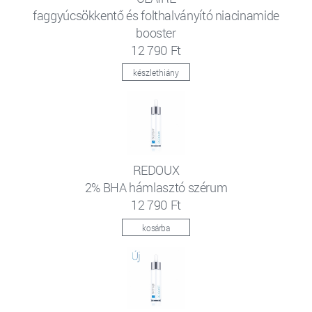
faggyúcsökkentő és folthalványító niacinamide
booster
12 790 Ft
készlethiány
REDOUX
2% BHA hámlasztó szérum
12 790 Ft
kosárba