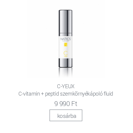
C-YEUX
C-vitamin + peptid szemkörnyékápoló fluid
9 990 Ft
kosárba