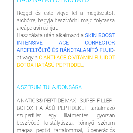
Reggel és este vigye fel a megtisztított
arcbőrre, hagyja beszívódni, majd folytassa
arcápolási rutinját.
Használata után alkalmazd a
SKIN BOOST
INTENSIVE AGE CORRECTOR
ARCFELTÖLTŐ ÉS RÁNCTALANÍTÓ FLUID
-
ot vagy a
C ANTI-AGE C-VITAMIN FLUIDOT
BOTOX HATÁSÚ PEPTIDDEL
.
A SZÉRUM TULAJDONSÁGAI
A NATICS® PEPTIDE MAX - SUPER FILLER -
BOTOX HATÁSÚ PEPTIDEKET tartalmazó
szuperfiller egy illatmentes, gyorsan
beszívódó, kristálytiszta, könnyű szérum
magas peptid tartalommal, újgenerációs