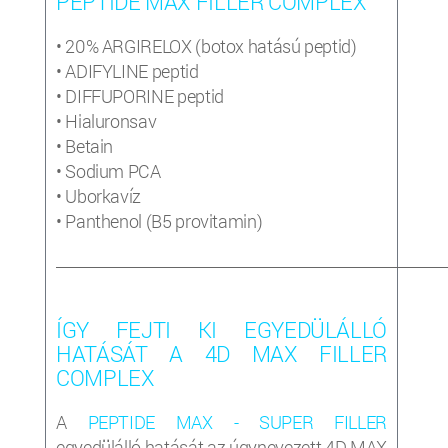
PEPTIDE MAX FILLER COMPLEX
• 20% ARGIRELOX (botox hatású peptid)
• ADIFYLINE peptid
• DIFFUPORINE peptid
• Hialuronsav
• Betain
• Sodium PCA
• Uborkavíz
• Panthenol (B5 provitamin)
_____________________________________________________________________
ÍGY FEJTI KI EGYEDÜLÁLLÓ
HATÁSÁT A 4D MAX FILLER
COMPLEX
A
PEPTIDE MAX - SUPER FILLER
egyedülálló hatását az úgynevezett 4D MAX