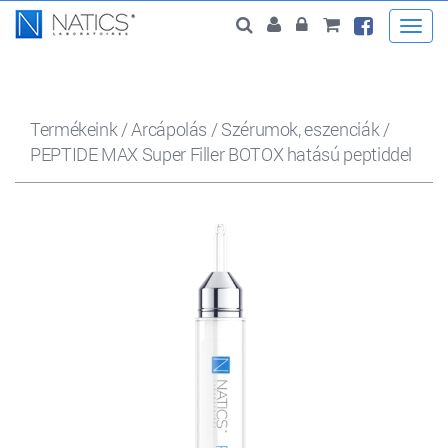
Togg
navi
Termékeink
/
Arcápolás
/
Szérumok, eszenciák
/
PEPTIDE MAX Super Filler BOTOX hatású peptiddel