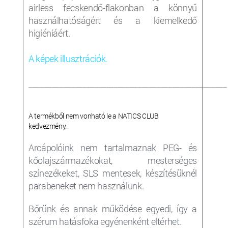
airless fecskendő-flakonban a könnyű
használhatóságért és a kiemelkedő
higiéniáért.
A képek illusztrációk.
___________________________________________________
A termékből nem vonható le a NATICS CLUB
kedvezmény.
Arcápolóink nem tartalmaznak PEG- és
kőolajszármazékokat, mesterséges
színezékeket, SLS mentesek, készítésüknél
parabeneket nem használunk.
Bőrünk és annak működése egyedi, így a
szérum
hatásfoka egyénenként eltérhet.