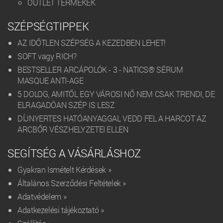
OUTLET TERMÉKEK
SZÉPSÉGTIPPEK
AZ IDŐTLEN SZÉPSÉG A KEZEDBEN LEHET!
SOFT vagy RICH?
BESTSELLER ARCÁPOLÓK - 3 - NATICS® SÉRUM
MASQUE ANTI-AGE
5 DOLOG, AMITŐL EGY VÁROSI NŐ NEM CSAK TRENDI, DE
ELRAGADÓAN SZÉP IS LESZ
DÍJNYERTES HATÓANYAGGAL VEDD FEL A HARCOT AZ
ARCBŐR VÉSZHELYZETEI ELLEN
SEGÍTSÉG A VÁSÁRLÁSHOZ
Gyakran Ismételt Kérdések »
Általános Szerződési Feltételek »
Adatvédelem »
Adatkezelési tájékoztató »