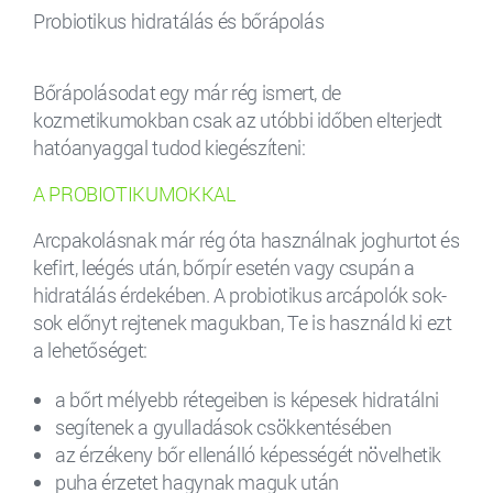
Probiotikus hidratálás és bőrápolás
Bőrápolásodat egy már rég ismert, de
kozmetikumokban csak az utóbbi időben elterjedt
hatóanyaggal tudod kiegészíteni:
A PROBIOTIKUMOKKAL
Arcpakolásnak már rég óta használnak joghurtot és
kefirt, leégés után, bőrpír esetén vagy csupán a
hidratálás érdekében. A probiotikus arcápolók sok-
sok előnyt rejtenek magukban, Te is használd ki ezt
a lehetőséget:
a bőrt mélyebb rétegeiben is képesek hidratálni
segítenek a gyulladások csökkentésében
az érzékeny bőr ellenálló képességét növelhetik
puha érzetet hagynak maguk után