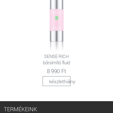
SENSE RICH
bőrsimító fluid
8 990 Ft
készlethiány
TERMÉKEINK