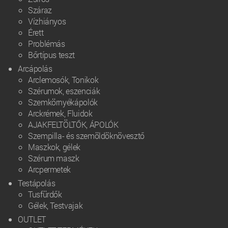
Száraz
Vízhiányos
Érett
Problémás
Bőrtípus teszt
Arcápolás
Arclemosók, Tonikok
Szérumok, eszenciák
Szemkörnyékápolók
Arckrémek, Fluidok
AJAKFELTÖLTŐK, ÁPOLÓK
Szempilla- és szemöldöknövesztő
Maszkok, gélek
Szérum maszk
Arcpermetek
Testápolás
Tusfürdők
Gélek, Testvajak
OUTLET