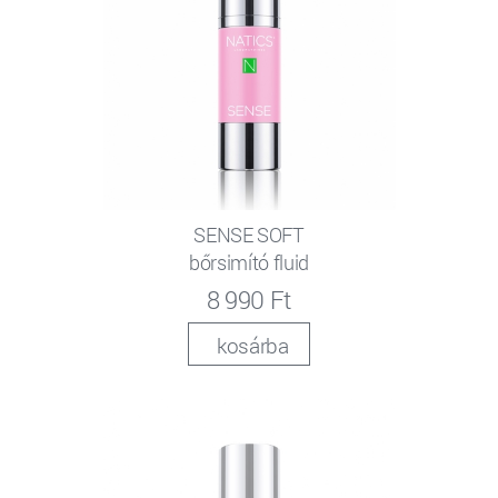
SENSE SOFT
bőrsimító fluid
8 990 Ft
kosárba