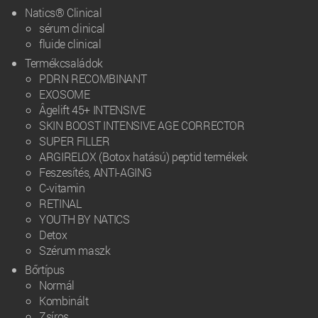
Natics® Clinical
sérum clinical
fluide clinical
Termékcsaládok
PDRN RECOMBINANT
EXOSOME
Âgelift 45+ INTENSIVE
SKIN BOOST INTENSIVE AGE CORRECTOR
SUPER FILLER
ARGIRELOX (Botox hatású) peptid termékek
Feszesítés, ANTI-AGING
C-vitamin
RETINAL
YOUTH BY NATICS
Detox
Szérum maszk
Bőrtípus
Normál
Kombinált
Zsíros