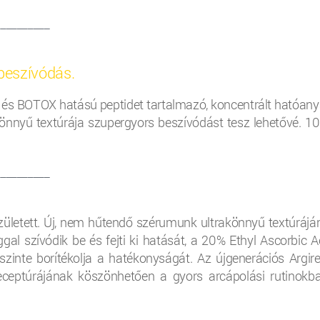
__________
beszívódás.
d) és BOTOX hatású peptidet tartalmazó, koncentrált hatóany
Könnyű textúrája szupergyors beszívódást tesz lehetővé. 1
__________
ületett. Új, nem hűtendő szérumunk ultrakönnyű textúrájá
l szívódik be és fejti ki hatását, a 20% Ethyl Ascorbic Ac
szinte borítékolja a hatékonyságát. Az újgenerációs Argire
eceptúrájának köszönhetően a gyors arcápolási rutinokba