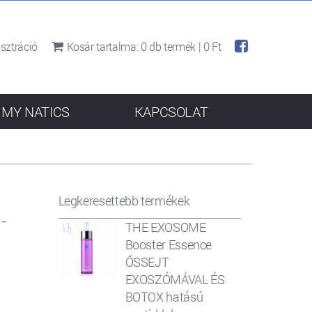
sztráció
Kosár tartalma:
0
db termék |
0 Ft
MY NATICS
KAPCSOLAT
Legkeresettebb termékek
-
THE EXOSOME
Booster Essence
ŐSSEJT
EXOSZÓMÁVAL ÉS
BOTOX hatású