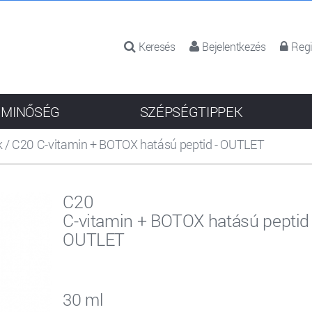
Keresés
Bejelentkezés
Regi
 MINŐSÉG
SZÉPSÉGTIPPEK
k
/
C20 C-vitamin + BOTOX hatású peptid - OUTLET
C20
C-vitamin + BOTOX hatású peptid 
OUTLET
30 ml