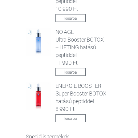
peptiddel
10 990 Ft
kosárba
NO AGE
Ultra Booster BOTOX
+ LIFTING hatású
peptiddel
11 990 Ft
kosárba
ENERGIE BOOSTER
Super Booster BOTOX
hatású peptiddel
8 990 Ft
kosárba
Speciális termékek