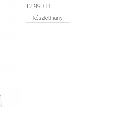
12 990 Ft
készlethiány