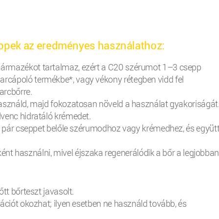
ippek az eredményes használathoz:
ármazékot tartalmaz, ezért a C20 szérumot 1–3 csepp
cápoló termékbe*, vagy vékony rétegben vidd fel
arcbőrre.
asználd, majd fokozatosan növeld a használat gyakoriságát
venc hidratáló krémedet.
j pár cseppet belőle szérumodhoz vagy krémedhez, és együt
eként használni, mivel éjszaka regenerálódik a bőr a legjobban
tt bőrteszt javasolt.
ációt okozhat; ilyen esetben ne használd tovább, és