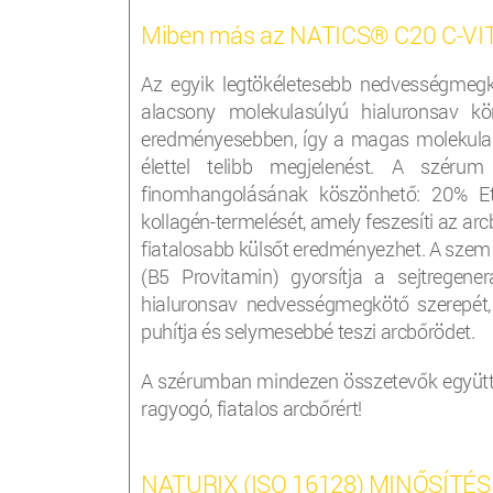
Miben más az NATICS® C20 C-VI
Az egyik legtökéletesebb nedvességmegk
alacsony molekulasúlyú hialuronsav k
eredményesebben, így a magas molekulas
élettel telibb megjelenést. A széru
finomhangolásának köszönhető: 20% Ethy
kollagén-termelését, amely feszesíti az a
fiatalosabb külsőt eredményezhet. A szem 
(B5 Provitamin) gyorsítja a sejtregene
hialuronsav nedvességmegkötő szerepét, 
puhítja és selymesebbé teszi arcbőrödet.
A szérumban mindezen összetevők együttes
ragyogó, fiatalos arcbőrért!
NATURIX (ISO 16128) MINŐSÍTÉS