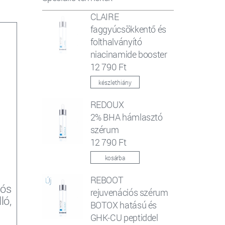
CLAIRE
faggyúcsökkentő és
folthalványító
niacinamide booster
12 790 Ft
készlethiány
REDOUX
2% BHA hámlasztó
szérum
12 790 Ft
kosárba
REBOOT
iós
rejuvenációs szérum
ló,
BOTOX hatású és
GHK-CU peptiddel