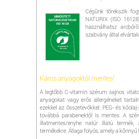
Cégünk törekszik fog
NATURIX (ISO 16128) 
használhatsz arcbőr
szabvány által elvárta
Káros anyagoktól mentes!
A legtöbb C-vitamin szérum sajnos vita
anyagokat vagy erős allergéneket tarta
ezekkel az összetevőkkel: PEG- és kőolaj
továbbá parabenektől is mentes. A szé
illatmentes/enyhe natúr illatú termék,
termékekre. Állaga folyós, amely a könnyű 