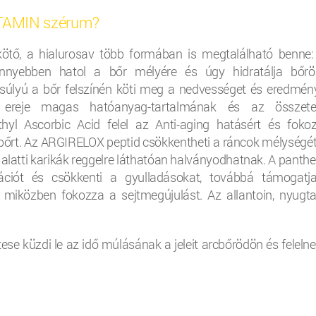
TAMIN szérum?
ötő, a hialurosav több formában is megtalálható benne:
önnyebben hatol a bőr mélyére és úgy hidratálja bőrö
úlyú a bőr felszínén köti meg a nedvességet és eredmén
m ereje magas hatóanyag-tartalmának és az összete
l Ascorbic Acid felel az Anti-aging hatásért és fokoz
rcbőrt. Az ARGIRELOX peptid csökkentheti a ráncok mélységét
alatti karikák reggelre láthatóan halványodhatnak. A panthe
rációt és csökkenti a gyulladásokat, továbbá támogatj
miközben fokozza a sejtmegújulást. Az allantoin, nyugtat
e küzdi le az idő múlásának a jeleit arcbőrödön és felelne