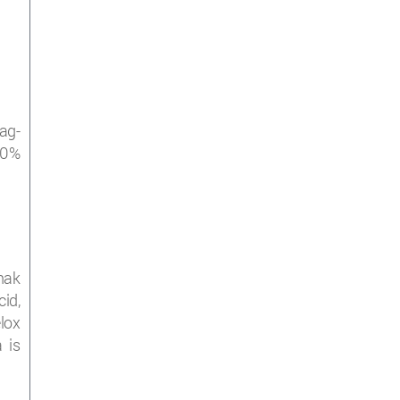
ag-
00%
nak
id,
lox
 is