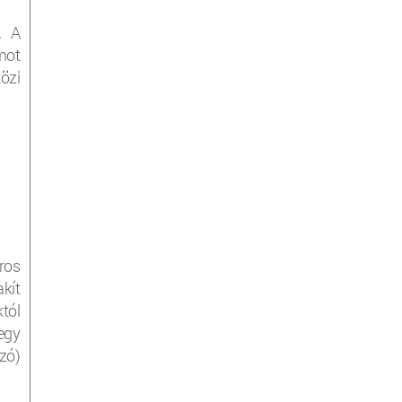
. A
mot
özi
ros
kít
tól
egy
zó)