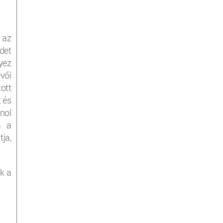
 az
det
yez
vői
ott
 és
nol
a a
ja,
k a