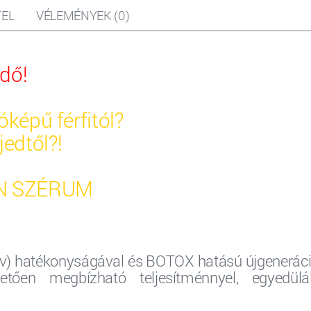
EL
VÉLEMÉNYEK (0)
dő!
óképű férfitól?
jedtől?!
IN SZÉRUM
nsav) hatékonyságával és BOTOX hatású újgenerác
tően megbízható teljesítménnyel,
egyedülál