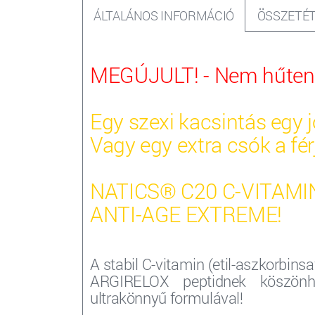
ÁLTALÁNOS INFORMÁCIÓ
ÖSSZETÉT
MEGÚJULT! - Nem hűten
Egy szexi kacsintás egy j
Vagy egy extra csók a fér
NATICS® C20 C-VITAM
ANTI-AGE EXTREME!
A stabil C-vitamin (etil-aszkorbi
ARGIRELOX peptidnek köszönhe
ultrakönnyű formulával!