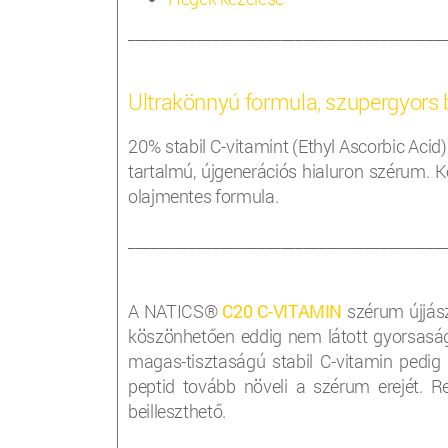
_________________________________________
Ultrakönnyú formula, szupergyors 
20% stabil C-vitamint (Ethyl Ascorbic Aci
tartalmú, újgenerációs hialuron szérum. 
olajmentes formula.
_________________________________________
A NATICS®
C20 C-VITAMIN
szérum újjász
köszönhetően eddig nem látott gyorsaságga
magas-tisztaságú stabil C-vitamin pedig 
peptid tovább növeli a szérum erejét. R
beilleszthető.