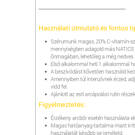
___________________________________________________
Használati útmutató és fontos t
Szérumunk magas, 20% C-vitamin-sz
mennyiségben adagold más NATICS ar
önmagában, lehetőleg a még nedves 
Első alkalommal heti 1 alkalommal h
A beszívódást követően használd ked
Amennyiben túl intenzívnek érzed, ad
vidd fel.
Ajánlott az esti arcápolási rutin rész
Figyelmeztetés:
Érzékeny arcbőr esetén használata elő
Magas hatóanyag-tartalma miatt irrit
használatát később se ismételd.