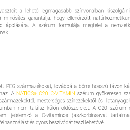
yasztóit a lehető legmagasabb színvonalban kiszolgálni
minősítés garantálja, hogy ellenőrzött natúrkozmetiku
öd ápolására. A szérum formulája megfelel a nemzetk
knak.
tott PEG származékokat, továbbá a bőrre hosszú távon ká
lmaz. A
NATICS
C20 C-VITAMIN
szérum gyökeresen sza
®
-származékoktól, mesterséges színezékektől és illatanyagok
rumban nem találsz külön oldószereket. A C20 szérum 
 ami jelelemző a C-vitaminos (aszkorbinsavat tartalma
felhasználást és gyors beszívódát teszi lehetővé.