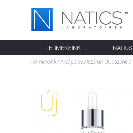
TERMÉKEINK
NATICS
Termékeink
/
Arcápolás
/
Szérumok, eszenciá