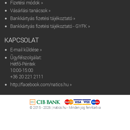
Fizetési módok »
Vásárlási tanácsok »
Bankkártyás fizetési tájékoztató »
Bankkártyás fizetési tájékoztató - GYFK »
KAPCSOLAT
E-mail küldése »
Ügyfélszolgálat:
Hétfő-Péntek
10:00-15:00
+36 20 221 2111‬
http://facebook.com/natics.hu »
© 2015 - 2026 | natics.hu - Minden jog fenntartva