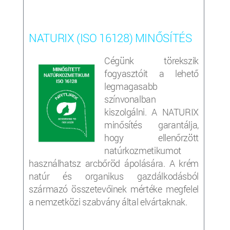
NATURIX (ISO 16128) MINŐSÍTÉS
Cégünk törekszik
fogyasztóit a lehető
legmagasabb
színvonalban
kiszolgálni. A NATURIX
minősítés garantálja,
hogy ellenőrzött
natúrkozmetikumot
használhatsz arcbőröd ápolására. A krém
natúr és organikus gazdálkodásból
származó összetevőinek mértéke megfelel
a nemzetközi szabvány által elvártaknak.