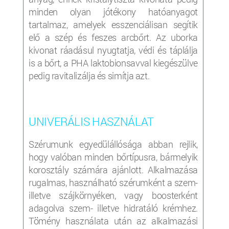
minden olyan jótékony hatóanyagot
tartalmaz, amelyek esszenciálisan segítik
elő a szép és feszes arcbőrt. Az uborka
kivonat ráadásul nyugtatja, védi és táplálja
is a bőrt, a PHA laktobionsavval kiegészülve
pedig ravitalizálja és simítja azt.
UNIVERÁLIS HASZNÁLAT
Szérumunk egyedülállósága abban rejlik,
hogy valóban minden bőrtípusra, bármelyik
korosztály számára ajánlott. Alkalmazása
rugalmas, használható szérumként a szem-
illetve szájkörnyéken, vagy boosterként
adagolva szem- illetve hidratáló krémhez.
Tömény használata után az alkalmazási