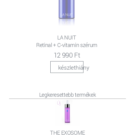
LA NUIT
Retinal + C-vitamin szérum
12 990 Ft
készlethiány
Legkeresettebb termékek
THE EXOSOME