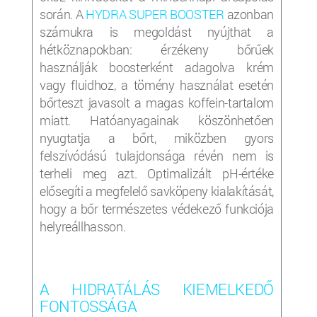
során. A
HYDRA SUPER BOOSTER
azonban
számukra is megoldást nyújthat a
hétköznapokban: érzékeny bőrűek
használják boosterként adagolva krém
vagy fluidhoz, a tömény használat esetén
bőrteszt javasolt a magas koffein-tartalom
miatt. Hatóanyagainak köszönhetően
nyugtatja a bőrt, miközben gyors
felszívódású tulajdonsága révén nem is
terheli meg azt. Optimalizált pH-értéke
elősegíti a megfelelő savköpeny kialakítását,
hogy a bőr természetes védekező funkciója
helyreállhasson.
A HIDRATÁLÁS KIEMELKEDŐ
FONTOSSÁGA