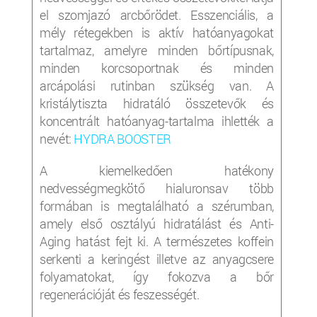
el szomjazó arcbőrödet. Esszenciális, a
mély rétegekben is aktív hatóanyagokat
tartalmaz, amelyre minden bőrtípusnak,
minden korcsoportnak és minden
arcápolási rutinban szükség van. A
kristálytiszta hidratáló összetevők és
koncentrált hatóanyag-tartalma ihlették a
nevét:
HYDRA BOOSTER
A kiemelkedően hatékony
nedvességmegkötő hialuronsav több
formában is megtalálható a szérumban,
amely első osztályú hidratálást és Anti-
Aging hatást fejt ki. A természetes koffein
serkenti a keringést illetve az anyagcsere
folyamatokat, így fokozva a bőr
regenerációját és feszességét.