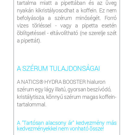
tartalma miatt a pipettában és az üveg
nyakán kikristályosodhat a koffein. Ez nem
befolyásolja a szérum minőségét. Forró
vizes törléssel - vagy a pipetta esetén
öblítgetéssel - eltávolítható (ne szerelje szét
a pipettát).
A SZÉRUM TULAJDONSÁGAI
A NATICS® HYDRA BOOSTER hialuron
szérum egy lágy illatú, gyorsan beszívódó,
kristálytisza, könnyű szérum magas koffein-
tartalommal.
A "Tartósan alacsony ár" kedvezmény más
kedvezményekkel nem vonható össze!