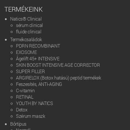
TERMÉKEINK
Natics® Clinical
sérum clinical
fluide clinical
Termékcsaládok
PDRN RECOMBINANT
EXOSOME
Âgelift 45+ INTENSIVE
SKIN BOOST INTENSIVE AGE CORRECTOR
SUPER FILLER
ARGIRELOX (Botox hatású) peptid termékek
Feszesítés, ANTI-AGING
C-vitamin
RETINAL
YOUTH BY NATICS
Detox
Szérum maszk
Bőrtípus