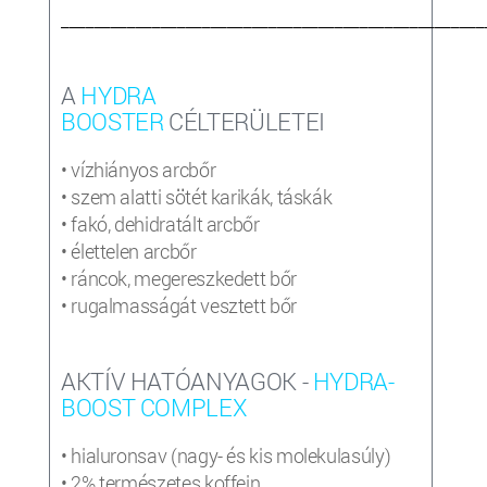
___________________________________________________
A
HYDRA
BOOSTER
CÉLTERÜLETEI
• vízhiányos arcbőr
• szem alatti sötét karikák, táskák
• fakó, dehidratált arcbőr
• élettelen arcbőr
• ráncok, megereszkedett bőr
• rugalmasságát vesztett bőr
AKTÍV HATÓANYAGOK -
HYDRA-
BOOST COMPLEX
• hialuronsav (nagy- és kis molekulasúly)
• 2% természetes koffein