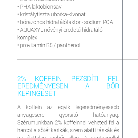
• PHA laktobionsav
• kristálytiszta uborka-kivonat
• bőrazonos hidratálófaktor - sodium PCA
• AQUAXYL növényi eredetű hidratáló
komplex
• provitamin B5 / panthenol
_____________________________________________________________________
2% KOFFEIN PEZSDÍTI FEL
EREDMÉNYESEN A BŐR
KERINGÉSÉT
A koffein az egyik legeredményesebb
anyagcsere gyorsító hatóanyag.
Szérumunkban 2% koffeinnel veheted fel a
harcot a sötét karikák, szem alatti táskák és
az élettelen arcbőr ellen. A panthenollal