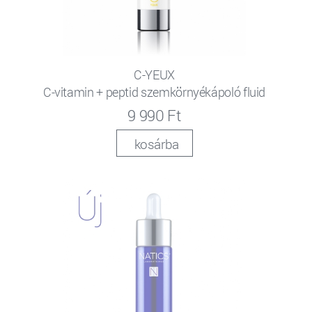
C-YEUX
C-vitamin + peptid szemkörnyékápoló fluid
9 990 Ft
kosárba