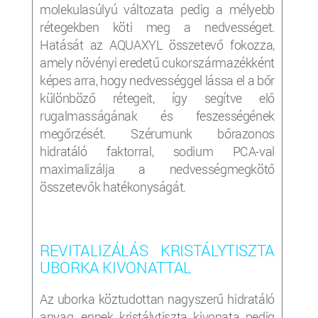
molekulasúlyú változata pedig a mélyebb
rétegekben köti meg a nedvességet.
Hatását az AQUAXYL összetevő fokozza,
amely növényi eredetű cukorszármazékként
képes arra, hogy nedvességgel lássa el a bőr
különböző rétegeit, így segítve elő
rugalmasságának és feszességének
megőrzését. Szérumunk bőrazonos
hidratáló faktorral, sodium PCA-val
maximalizálja a nedvességmegkötő
összetevők hatékonyságát.
REVITALIZÁLÁS KRISTÁLYTISZTA
UBORKA KIVONATTAL
Az uborka köztudottan nagyszerű hidratáló
anyag, ennek kristálytiszta kivonata pedig