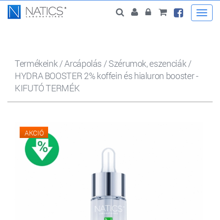
Togg
navi
Termékeink
/
Arcápolás
/
Szérumok, eszenciák
/
HYDRA BOOSTER 2% koffein és hialuron booster -
KIFUTÓ TERMÉK
AKCIÓ