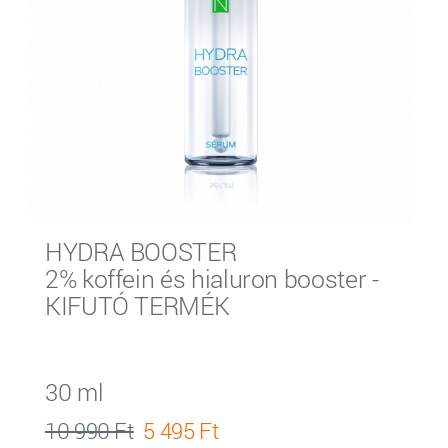
HYDRA BOOSTER
2% koffein és hialuron booster -
KIFUTÓ TERMÉK
30 ml
10 990 Ft
5 495 Ft