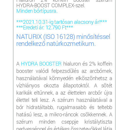
HYDRA-BOOST COMPLEX-szel.
Minden bőrtípusra.
***2021.10.31-ig tartósan alacsony ár!***
***Eredeti ár: 12.790 Ft***
NATURIX (ISO 16128) minősítéssel
rendelkező natúrkozmetikum.
A
HYDRA BOOSTER
hialuron és 2% koffein
booster valódi felpezsdülés az arcbőrnek,
használatával könnyedén elköszönhetsz a
vízhiányos okozta állapotoktól. A sötét
karikák eltűnnek, a az élettelen arcbőr újra
élettel teli lesz. A szérum használatával a
bőr hidratáltabb, rugalmasabb és teltebb
hatású lesz, a mikro-ráncok csökkennek. A
szérum minden cseppje kristálytiszta
nedvességgel és értékes összetevőkkel látja