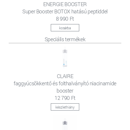
ENERGIE BOOSTER
Super Booster BOTOX hatású peptiddel
8 990 Ft
kosárba
Speciális termékek
CLAIRE
faggyúcsökkentő és folthalványító niacinamide
booster
12 790 Ft
készlethiány