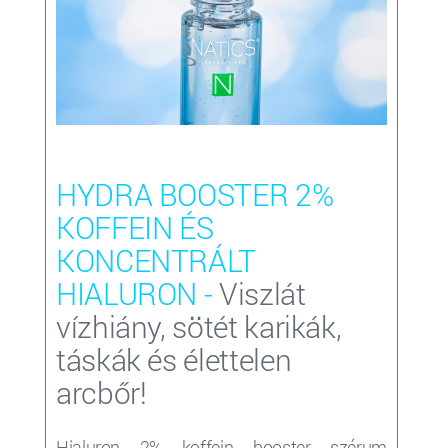
HYDRA BOOSTER 2%
KOFFEIN ÉS
KONCENTRÁLT
HIALURON
-
Viszlát
vízhiány, sötét karikák,
táskák és élettelen
arcbőr!
Hialuron 2% koffein booster szérum