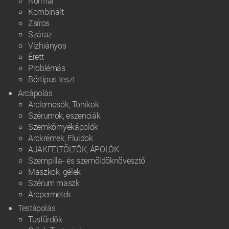
Normál
Kombinált
Zsíros
Száraz
Vízhiányos
Érett
Problémás
Bőrtípus teszt
Arcápolás
Arclemosók, Tonikok
Szérumok, eszenciák
Szemkörnyékápolók
Arckrémek, Fluidok
AJAKFELTÖLTŐK, ÁPOLÓK
Szempilla- és szemöldöknövesztő
Maszkok, gélek
Szérum maszk
Arcpermetek
Testápolás
Tusfürdők