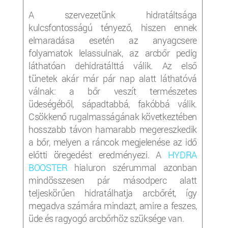
A szervezetünk hidratáltsága
kulcsfontosságú tényező, hiszen ennek
elmaradása esetén az anyagcsere
folyamatok lelassulnak, az arcbőr pedig
láthatóan dehidratálttá válik. Az első
tünetek akár már pár nap alatt láthatóvá
válnak: a bőr veszít természetes
üdeségéből, sápadtabbá, fakóbbá válik.
Csökkenő rugalmasságának következtében
hosszabb távon hamarabb megereszkedik
a bőr, melyen a ráncok megjelenése az idő
előtti öregedést eredményezi. A
HYDRA
BOOSTER
hialuron szérummal azonban
mindösszesen pár másodperc alatt
teljeskörűen hidratálhatja arcbőrét, így
megadva számára mindazt, amire a feszes,
üde és ragyogó arcbőrhöz szüksége van.