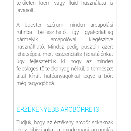
területen krém vagy fluid használata is
javasolt.
A booster szérum minden arcápolási
rutinba beilleszthető, így gyakorlatilag
bármelyik arcápolóval kiegészítve
használható. Mindez pedig pusztán azért
lehetséges, mert esszenciális hidratálónkat
úgy fejlesztettük ki, hogy az minden
felesleges töltelékanyag nélkül, a természet
által kínált hatóanyagokkal tegye a bőrt
még ragyogóbbá.
ÉRZÉKENYEBB ARCBŐRRE IS
Tudjuk, hogy az érzékeny arcbőr sokaknak
okoz kihívásokat a mindennapi arcápolás