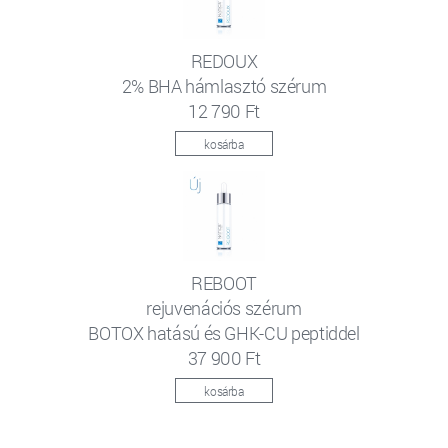
REDOUX
2% BHA hámlasztó szérum
12 790 Ft
kosárba
REBOOT
rejuvenációs szérum
BOTOX hatású és GHK-CU peptiddel
37 900 Ft
kosárba