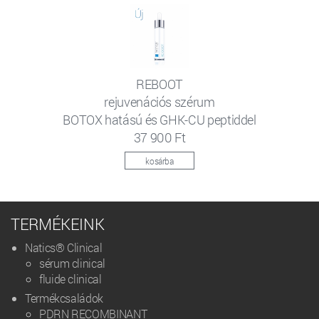
REBOOT
rejuvenációs szérum
BOTOX hatású és GHK-CU peptiddel
37 900 Ft
kosárba
TERMÉKEINK
Natics® Clinical
sérum clinical
fluide clinical
Termékcsaládok
PDRN RECOMBINANT