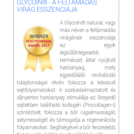
GLYCOIN® - A FELTÁMADÁS
VIRÁG ESSZENCIÁJA
A Glycoin® natural, vagy
más néven a feltámadás
virágának esszenciája
az egyik
legkülönlegesebb
természet által nyújtott
hatóanyag, mely
egyedülálló revitalizáló
tulajdonságai révén fokozza a lelassult
sejtfolyamatokat. A szabadalmaztatott és
díjnyertes hatóanyag stimulálja az öregedő
sejtekben található kollagén (Procollagen-I)
szintézisét, fokozza a bőr rugalmasságát,
selymességét és támogatja a regenerációs
folyamatokat. Segítségével a bőr feszesebb,