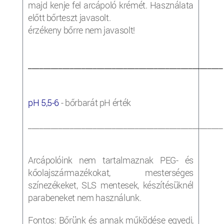
majd kenje fel arcápoló krémét. Használata
előtt bőrteszt javasolt.
érzékeny bőrre nem javasolt!
___________________________________________________
pH 5,5-6
- bőrbarát pH érték
___________________________________________________
Arcápolóink nem tartalmaznak PEG- és
kőolajszármazékokat, mesterséges
színezékeket, SLS mentesek, készítésüknél
parabeneket nem használunk.
Fontos: Bőrünk és annak működése egyedi,