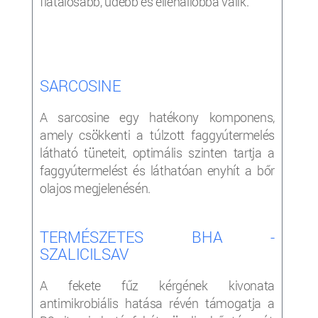
fiatalosabb, üdébb és ellenállóbbá válik.
SARCOSINE
A sarcosine egy hatékony komponens,
amely csökkenti a túlzott faggyútermelés
látható tüneteit, optimális szinten tartja a
faggyútermelést és láthatóan enyhít a bőr
olajos megjelenésén.
TERMÉSZETES BHA -
SZALICILSAV
A fekete fűz kérgének kivonata
antimikrobiális hatása révén támogatja a