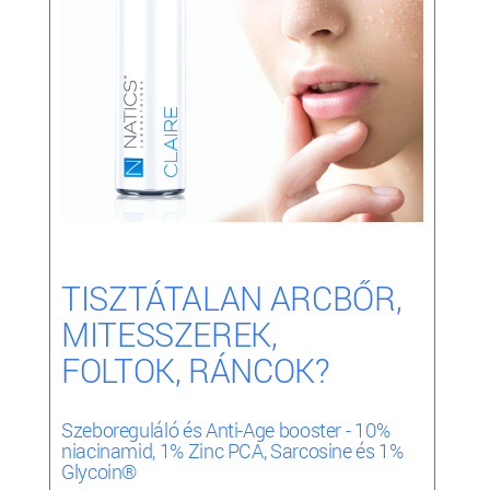
TISZTÁTALAN ARCBŐR,
MITESSZEREK,
FOLTOK, RÁNCOK?
Szeboreguláló és Anti-Age booster - 10%
niacinamid, 1% Zinc PCA, Sarcosine és 1%
Glycoin
®