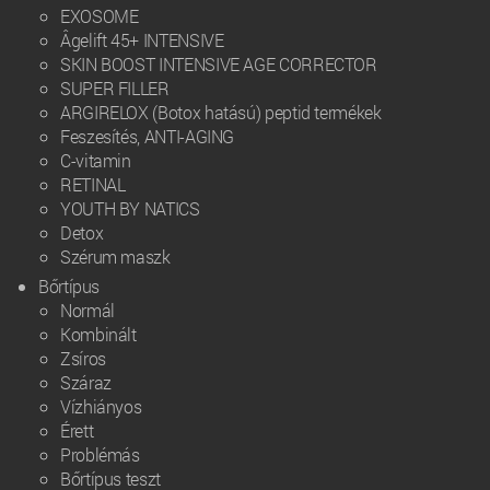
EXOSOME
Âgelift 45+ INTENSIVE
SKIN BOOST INTENSIVE AGE CORRECTOR
SUPER FILLER
ARGIRELOX (Botox hatású) peptid termékek
Feszesítés, ANTI-AGING
C-vitamin
RETINAL
YOUTH BY NATICS
Detox
Szérum maszk
Bőrtípus
Normál
Kombinált
Zsíros
Száraz
Vízhiányos
Érett
Problémás
Bőrtípus teszt