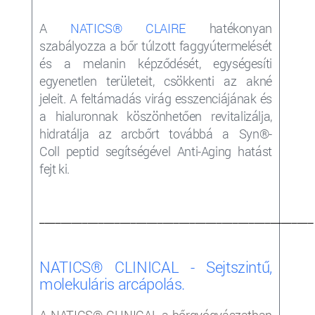
A
NATICS®
CLAIRE
hatékonyan
szabályozza a bőr túlzott faggyútermelését
és a melanin képződését, egységesíti
egyenetlen területeit, csökkenti az akné
jeleit. A feltámadás virág esszenciájának és
a hialuronnak köszönhetően revitalizálja,
hidratálja az arcbőrt továbbá a Syn
®
-
Coll
peptid segítségével Anti-Aging hatást
fejt ki.
___________________________________________________
NATICS® CLINICAL - Sejtszintű,
molekuláris arcápolás.
A NATICS® CLINICAL a bőrgyógyászatban