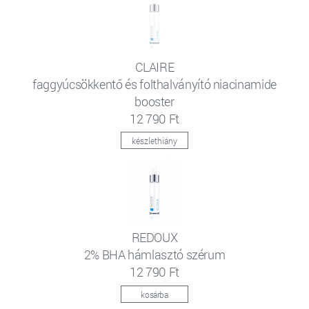
CLAIRE
faggyúcsökkentő és folthalványító niacinamide
booster
12 790 Ft
készlethiány
REDOUX
2% BHA hámlasztó szérum
12 790 Ft
kosárba