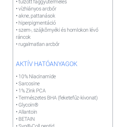
• túlzott faggyútermelés
• vízhiányos arcbőr
• akne, pattanások
• hiperpigmentáció
• szem-, szájkörnyéki és homlokon lévő
ráncok
• rugalmatlan arcbőr
AKTÍV HATÓANYAGOK
• 10% Niacinamide
• Sarcosine
• 1% Zink PCA
• Természetes BHA (feketefűz-kivonat)
•
Glycoin®
• Allantoin
•
BETAIN
• Syn
®-
Coll peptid