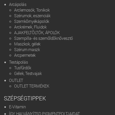
Arcápolás
Arclemosók, Tonikok
Szérumok, eszenciák
Szemkörnyékápolók
Arckrémek, Fluidok
AJAKFELTÖLTŐK, ÁPOLÓK
Szempilla- és szemöldöknövesztő
Maszkok, gélek
Szérum maszk
Arcpermetek
Testápolás
Tusfürdők
Gélek, Testvajak
OUTLET
OUTLET TERMÉKEK
SZÉPSÉGTIPPEK
E-Vitamin
ÍGY HALVÁNYÍTSD PIGMENTFOLTJAIDAT