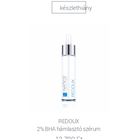
készlethiány
REDOUX
2% BHA hámlasztó szérum