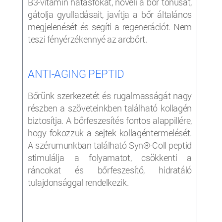
B3-vitamin hatásfokát, növeli a bőr tónusát,
gátolja gyulladásait, javítja a bőr általános
megjelenését és segíti a regenerációt. Nem
teszi fényérzékennyé az arcbőrt.
ANTI-AGING PEPTID
Bőrünk szerkezetét és rugalmasságát nagy
részben a szöveteinkben található kollagén
biztosítja. A bőrfeszesítés fontos alappillére,
hogy fokozzuk a sejtek kollagéntermelését.
A szérumunkban található Syn®-Coll peptid
stimulálja a folyamatot, csökkenti a
ráncokat és bőrfeszesítő, hidratáló
tulajdonsággal rendelkezik.