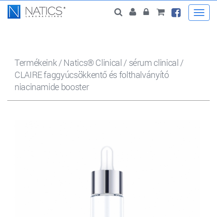
Togg
navi
Termékeink
/
Natics® Clinical
/
sérum clinical
/
CLAIRE faggyúcsökkentő és folthalványító
niacinamide booster