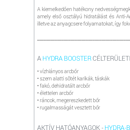
A kiemelkedően hatékony nedvességmegkö
amely első osztályú hidratálást és Anti-Ag
illetve az anyagcsere folyamatokat, így fok
_________________________________________
A
HYDRA BOOSTER
CÉLTERÜLET
• vízhiányos arcbőr
• szem alatti sötét karikák, táskák
• fakó, dehidratált arcbőr
• élettelen arcbőr
• ráncok, megereszkedett bőr
• rugalmasságát vesztett bőr
AKTÍV HATÓANYAGOK -
HYDRA-