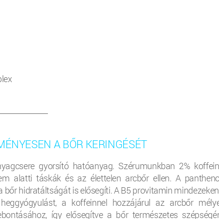
plex
__________________
DMÉNYESEN A BŐR KERINGÉSÉT
nyagcsere gyorsító hatóanyag. Szérumunkban 2% koffein
em alatti táskák és az élettelen arcbőr ellen. A panthenol
 bőr hidratáltságát is elősegíti. A B5 provitamin mindezeken
a heggyógyulást, a koffeinnel hozzájárul az arcbőr mély
ebontásához, így elősegítve a bőr természetes szépségé