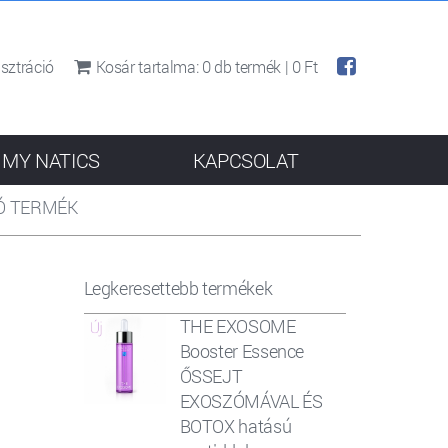
sztráció
Kosár tartalma:
0
db termék |
0 Ft
MY NATICS
KAPCSOLAT
UTÓ TERMÉK
Legkeresettebb termékek
THE EXOSOME
Booster Essence
ŐSSEJT
EXOSZÓMÁVAL ÉS
BOTOX hatású