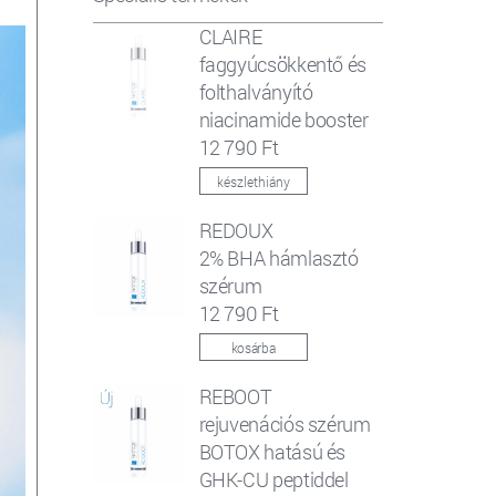
CLAIRE
faggyúcsökkentő és
folthalványító
niacinamide booster
12 790 Ft
készlethiány
REDOUX
2% BHA hámlasztó
szérum
12 790 Ft
kosárba
REBOOT
rejuvenációs szérum
BOTOX hatású és
GHK-CU peptiddel