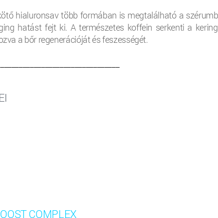
tő hialuronsav több formában is megtalálható a szérumb
ing hatást fejt ki. A természetes koffein serkenti a kering
ozva a bőr regenerációját és feszességét.
_________________________________
EI
BOOST COMPLEX