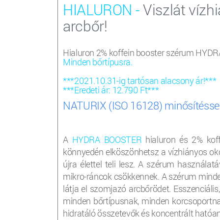
HIALURON
-
Viszlát vízhi
arcbőr!
Hialuron 2% koffein booster szérum HY
Minden bőrtípusra.
***2021.10.31-ig tartósan alacsony ár!***
***Eredeti ár: 12.790 Ft***
NATURIX (ISO 16128) minősítésse
A
HYDRA BOOSTER
hialuron és 2% koff
könnyedén elköszönhetsz a vízhiányos okozt
újra élettel teli lesz. A szérum használat
mikro-ráncok csökkennek. A szérum minden
látja el szomjazó arcbőrödet. Esszenciáli
minden bőrtípusnak, minden korcsoportnak
hidratáló összetevők és koncentrált hatóan