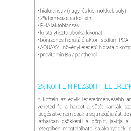
• hialuronsav (nagy- és kis molekulasúly)
• 2% természetes koffein
• PHA laktobionsav
• kristálytiszta uborka-kivonat
• bőrazonos hidratálófaktor - sodium PCA
• AQUAXYL növényi eredetű hidratáló kom
• provitamin B5 / panthenol
________________________________________________________
2% KOFFEIN PEZSDÍTI FEL ERE
A koffein az egyik legeredményesebb a
veheted fel a harcot a sötét karikák, sz
kiegészítve nem csak a sejtmegújulást, de a
láthatóan csökkenti a bőrpírt, javítja 
rétegeiben megtalálható salakanyagok l