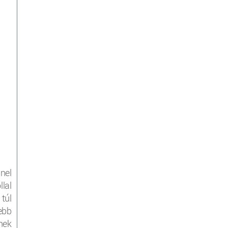
nel
lal
 túl
ebb
nek