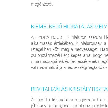
megőrzését.
KIEMELKEDŐ HIDRATÁLÁS MÉLY
A HYDRA BOOSTER hialuron szérum kiem
alkalmazás érdekében. A hialuronsav a 
rétegekben köti meg a nedvességet. Hat
cukorszármazékként képes arra, hogy nedv
rugalmasságának és feszességének megőrz
val maximalizálja a nedvességmegkötő ös
REVITALIZÁLÁS KRISTÁLYTISZT
Az uborka köztudottan nagyszerű hidratá
jótékony hatóanyagot tartalmaz, amelyek e