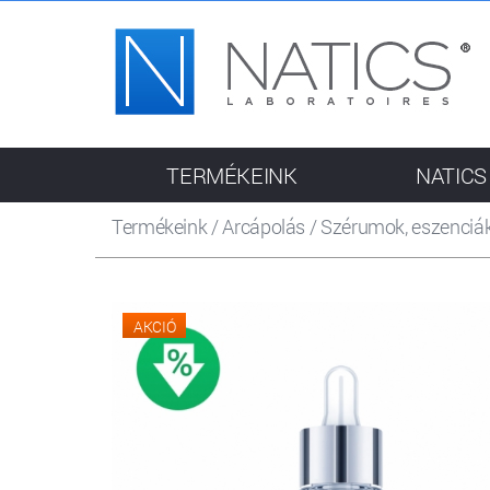
TERMÉKEINK
NATICS
Termékeink
/
Arcápolás
/
Szérumok, eszenciá
AKCIÓ