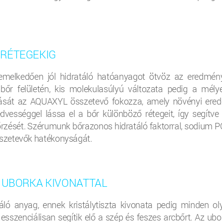
 RÉTEGEKIG
elkedően jól hidratáló hatóanyagot ötvöz az eredmén
bőr felületén, kis molekulasúlyú változata pedig a mély
ását az AQUAXYL összetevő fokozza, amely növényi ered
ességgel lássa el a bőr különböző rétegeit, így segítve 
ését. Szérumunk bőrazonos hidratáló faktorral, sodium P
szetevők hatékonyságát.
A UBORKA KIVONATTAL
ló anyag, ennek kristálytiszta kivonata pedig minden ol
sszenciálisan segítik elő a szép és feszes arcbőrt. Az ubo