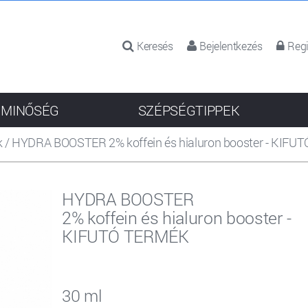
Keresés
Bejelentkezés
Regi
 MINŐSÉG
SZÉPSÉGTIPPEK
k
/
HYDRA BOOSTER 2% koffein és hialuron booster - KIF
HYDRA BOOSTER
2% koffein és hialuron booster -
KIFUTÓ TERMÉK
30 ml