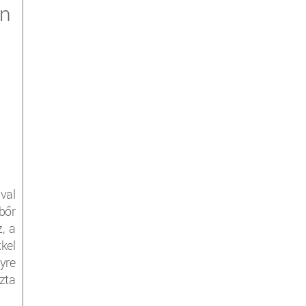
en
val
bőr
, a
kel
yre
zta