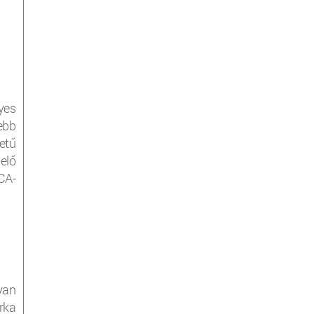
yes
ebb
etű
elő
CA-
yan
rka