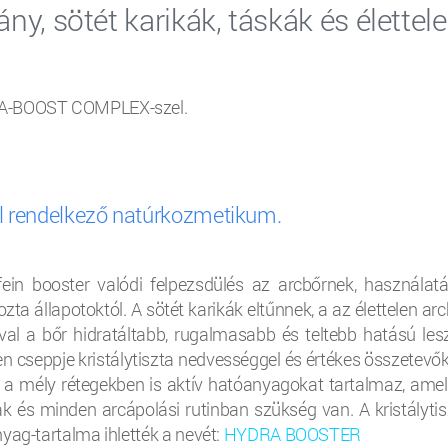
ány, sötét karikák, táskák és élettel
DRA-BOOST COMPLEX-szel.
l rendelkező natúrkozmetikum.
ein booster valódi felpezsdülés az arcbőrnek, használatá
a állapotoktól. A sötét karikák eltűnnek, a az élettelen arc
ával a bőr hidratáltabb, rugalmasabb és teltebb hatású lesz
 cseppje kristálytiszta nedvességgel és értékes összetevők
s, a mély rétegekben is aktív hatóanyagokat tartalmaz, amel
 és minden arcápolási rutinban szükség van. A kristálytis
yag-tartalma ihlették a nevét:
HYDRA BOOSTER