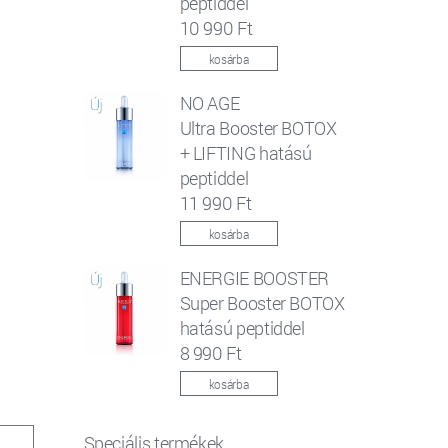
peptiddel
10 990 Ft
kosárba
NO AGE
Ultra Booster BOTOX
+ LIFTING hatású
peptiddel
11 990 Ft
kosárba
ENERGIE BOOSTER
Super Booster BOTOX
hatású peptiddel
8 990 Ft
kosárba
Speciális termékek