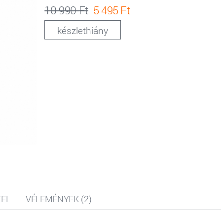
10 990 Ft
5 495 Ft
készlethiány
EL
VÉLEMÉNYEK (2)