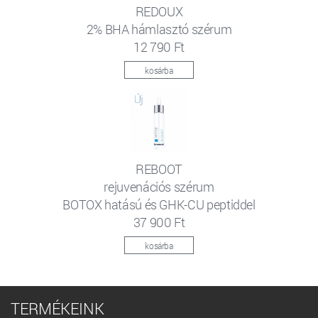
REDOUX
2% BHA hámlasztó szérum
12 790 Ft
kosárba
REBOOT
rejuvenációs szérum
BOTOX hatású és GHK-CU peptiddel
37 900 Ft
kosárba
TERMÉKEINK