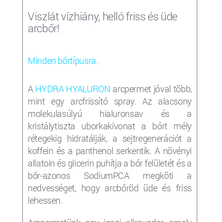
Viszlát vízhiány, helló friss és üde
arcbőr!
Minden bőrtípusra.
A
HYDRA HYALURON
arcpermet jóval több,
mint egy arcfrissítő spray. Az alacsony
molekulasúlyú hialuronsav és a
kristálytiszta uborkakivonat a bőrt mély
rétegekig hidratálják, a sejtregenerációt a
koffein és a panthenol serkentik. A növényi
allatoin és glicerin puhítja a bőr felületét és a
bőr-azonos SodiumPCA megköti a
nedvességet, hogy arcbőröd üde és friss
lehessen.