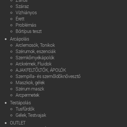
Száraz
Vízhiányos
Érett
Problémás
Bőrtípus teszt
Arcápolás
Arclemosók, Tonikok
Szérumok, eszenciák
Szemkörnyékápolók
Arckrémek, Fluidok
AJAKFELTÖLTŐK, ÁPOLÓK
Szempilla- és szemöldöknövesztő
Maszkok, gélek
Szérum maszk
Arcpermetek
Testápolás
Tusfürdők
Gélek, Testvajak
OUTLET