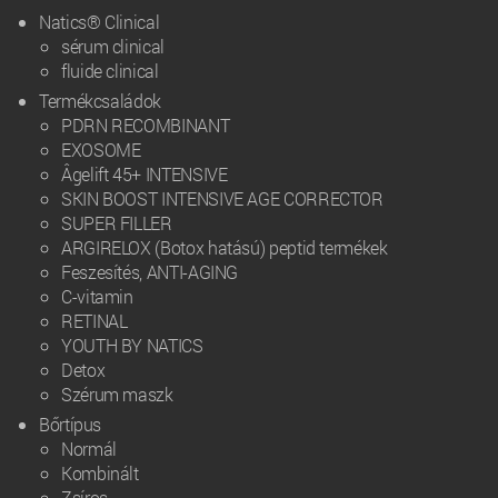
Natics® Clinical
sérum clinical
fluide clinical
Termékcsaládok
PDRN RECOMBINANT
EXOSOME
Âgelift 45+ INTENSIVE
SKIN BOOST INTENSIVE AGE CORRECTOR
SUPER FILLER
ARGIRELOX (Botox hatású) peptid termékek
Feszesítés, ANTI-AGING
C-vitamin
RETINAL
YOUTH BY NATICS
Detox
Szérum maszk
Bőrtípus
Normál
Kombinált
Zsíros