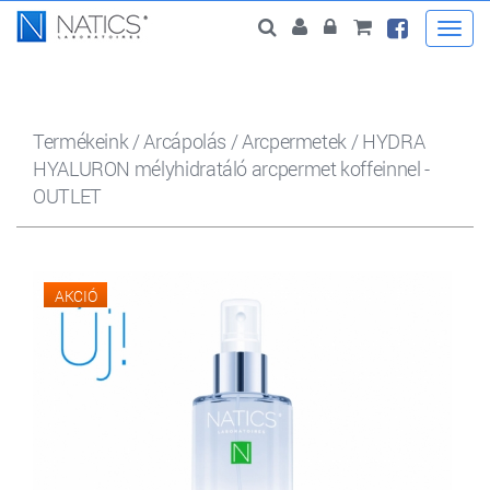
Togg
navi
Termékeink
/
Arcápolás
/
Arcpermetek
/
HYDRA
HYALURON mélyhidratáló arcpermet koffeinnel -
OUTLET
AKCIÓ