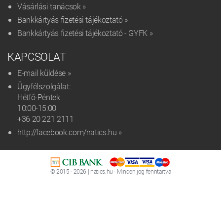
Vásárlási tanácsok »
Bankkártyás fizetési tájékoztató »
Bankkártyás fizetési tájékoztató - GYFK »
KAPCSOLAT
E-mail küldése »
Ügyfélszolgálat:
Hétfő-Péntek
10:00-15:00
+36 20 221 2111‬
http://facebook.com/natics.hu »
© 2015 - 2026 | natics.hu - Minden jog fenntartva