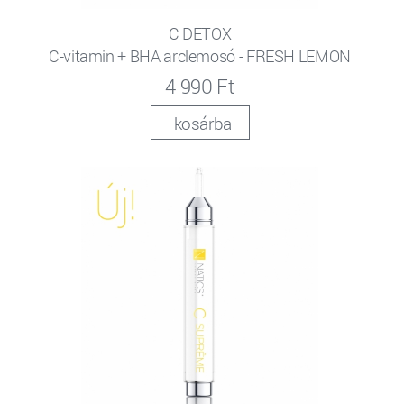
C DETOX
C-vitamin + BHA arclemosó - FRESH LEMON
4 990 Ft
kosárba