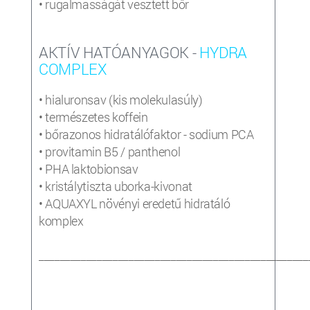
• rugalmasságát vesztett bőr
AKTÍV HATÓANYAGOK -
HYDRA
COMPLEX
• hialuronsav (kis molekulasúly)
• természetes koffein
• bőrazonos hidratálófaktor - sodium PCA
• provitamin B5 / panthenol
• PHA laktobionsav
• kristálytiszta uborka-kivonat
• AQUAXYL növényi eredetű hidratáló
komplex
___________________________________________________