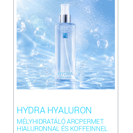
HYDRA HYALURON
MÉLYHIDRATÁLÓ ARCPERMET
HIALURONNAL ÉS KOFFEINNEL