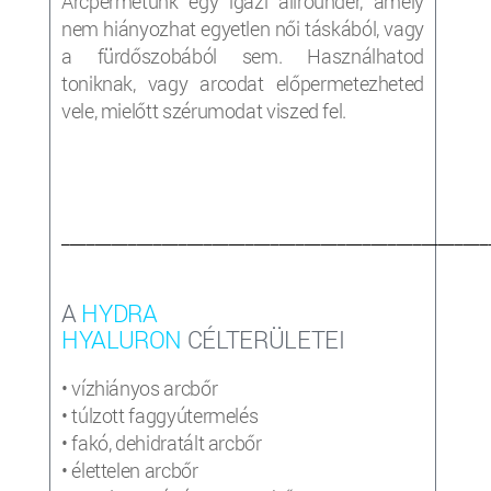
Arcpermetünk egy igazi allrounder, amely
nem hiányozhat egyetlen női táskából, vagy
a fürdőszobából sem. Használhatod
toniknak, vagy arcodat előpermetezheted
vele, mielőtt szérumodat viszed fel.
___________________________________________________
A
HYDRA
HYALURON
CÉLTERÜLETEI
• vízhiányos arcbőr
• túlzott faggyútermelés
• fakó, dehidratált arcbőr
• élettelen arcbőr