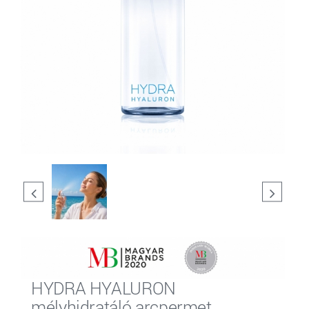
HYDRA HYALURON
mélyhidratáló arcpermet