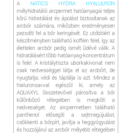
A
NATICS HYDRA HYALULRON
mélyhidratáló arcpermet hatóanyagai teljes
körű hidratálást és ápolást biztosítanak az
arcbőr számára, miközben eredményesen
pezsdíti fel a bőr keringését. Ez utóbbiért a
készítményben található koffein felel, így az
élettelen arcbőr pedig ismét üdévé válik. A
hidratálásért több hatóanyag-koncentrátum
is felel. A kristálytiszta uborkakivonat nem
csak nedvességgel látja el az arcbőrt, de
nyugtatja, védi és táplálja is azt. Mindez a
hialuronsavval egészül ki, amely az
AQUAXYL összetevővel párosítva a bőr
különböző rétegeiben is megköti a
nedvességet. Az arcpermetben található
panthenol elősegíti a sejtmegújulást,
csökkenti a bőrpírt, javítja a heggyógyulást
és hozzájárul az arcbőr mélyebb rétegeiben