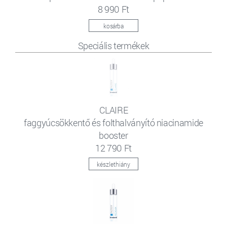
8 990 Ft
kosárba
Speciális termékek
CLAIRE
faggyúcsökkentő és folthalványító niacinamide
booster
12 790 Ft
készlethiány