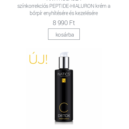
színkorrekciós PEPTIDE-HIALURON krém a
bőrpír enyhítésére és kezelésére
8 990 Ft
kosárba