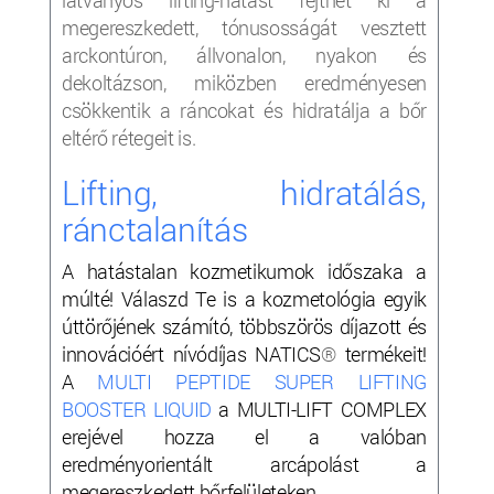
megereszkedett, tónusosságát vesztett
arckontúron, állvonalon, nyakon és
dekoltázson, miközben eredményesen
csökkentik a ráncokat és hidratálja a bőr
eltérő rétegeit is.
Lifting, hidratálás,
ránctalanítás
A hatástalan kozmetikumok időszaka a
múlté! Válaszd Te is a kozmetológia egyik
úttörőjének számító, többszörös díjazott és
innovációért nívódíjas NATICS
®
termékeit!
A
MULTI PEPTIDE SUPER LIFTING
BOOSTER LIQUID
a MULTI-LIFT COMPLEX
erejével hozza el a valóban
eredményorientált arcápolást a
megereszkedett bőrfelületeken.