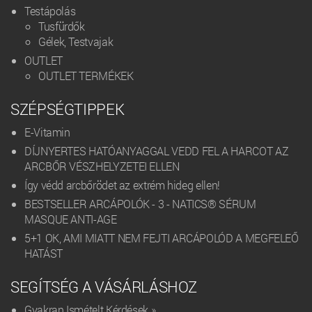
Testápolás
Tusfürdők
Gélek, Testvajak
OUTLET
OUTLET TERMÉKEK
SZÉPSÉGTIPPEK
E-Vitamin
DÍJNYERTES HATÓANYAGGAL VEDD FEL A HARCOT AZ
ARCBŐR VÉSZHELYZETEI ELLEN
Így védd arcbőrödet az extrém hideg ellen!
BESTSELLER ARCÁPOLÓK - 3 - NATICS® SÉRUM
MASQUE ANTI-AGE
5+1 OK, AMI MIATT NEM FEJTI ARCÁPOLÓD A MEGFELEŐ
HATÁST
SEGÍTSÉG A VÁSÁRLÁSHOZ
Gyakran Ismételt Kérdések »