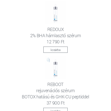
REDOUX
2% BHA hámlasztó szérum
12 790 Ft
kosárba
REBOOT
rejuvenációs szérum
BOTOX hatású és GHK-CU peptiddel
37 900 Ft
kosárba