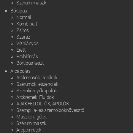
Szérum maszk
Bőrtípus
Normál
Kombinált
Zsíros
Száraz
Vízhiányos
Érett
Problémás
Bőrtípus teszt
Arcápolás
Arclemosók, Tonikok
Szérumok, eszenciák
Szemkörnyékápolók
Arckrémek, Fluidok
AJAKFELTÖLTŐK, ÁPOLÓK
Szempilla- és szemöldöknövesztő
Maszkok, gélek
Szérum maszk
Arcpermetek