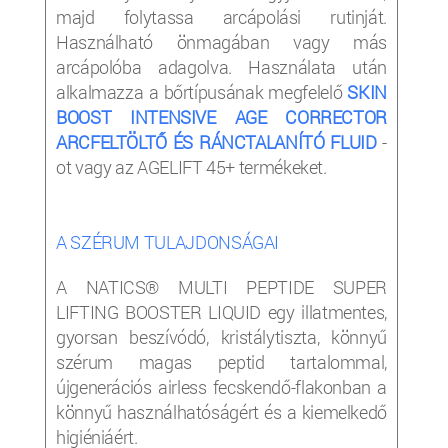
majd folytassa arcápolási rutinját.
Használható önmagában vagy más
arcápolóba adagolva. Használata után
alkalmazza a bőrtípusának megfelelő
SKIN
BOOST INTENSIVE AGE CORRECTOR
ARCFELTÖLTŐ ÉS RÁNCTALANÍTÓ FLUID
-
ot vagy az AGELIFT 45+ termékeket.
A SZÉRUM TULAJDONSÁGAI
A NATICS® MULTI PEPTIDE SUPER
LIFTING BOOSTER LIQUID egy illatmentes,
gyorsan beszívódó, kristálytiszta, könnyű
szérum magas peptid tartalommal,
újgenerációs airless fecskendő-flakonban a
könnyű használhatóságért és a kiemelkedő
higiéniáért.