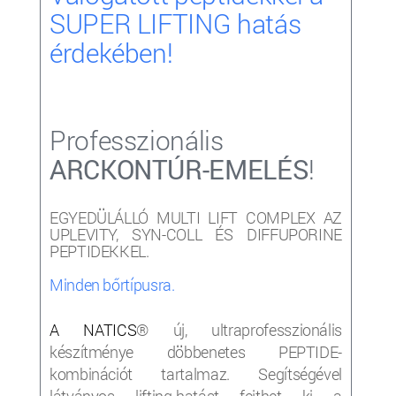
SUPER LIFTING hatás
érdekében!
Professzionális
ARCKONTÚR-EMELÉS
!
EGYEDÜLÁLLÓ MULTI LIFT COMPLEX AZ
UPLEVITY, SYN-COLL ÉS DIFFUPORINE
PEPTIDEKKEL.
Minden bőrtípusra.
A NATICS
®
új, ultraprofesszionális
készítménye döbbenetes PEPTIDE-
kombinációt tartalmaz. Segítségével
látványos lifting-hatást fejthet ki a