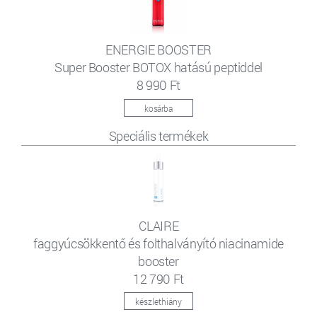
ENERGIE BOOSTER
Super Booster BOTOX hatású peptiddel
8 990 Ft
kosárba
Speciális termékek
CLAIRE
faggyúcsökkentő és folthalványító niacinamide
booster
12 790 Ft
készlethiány