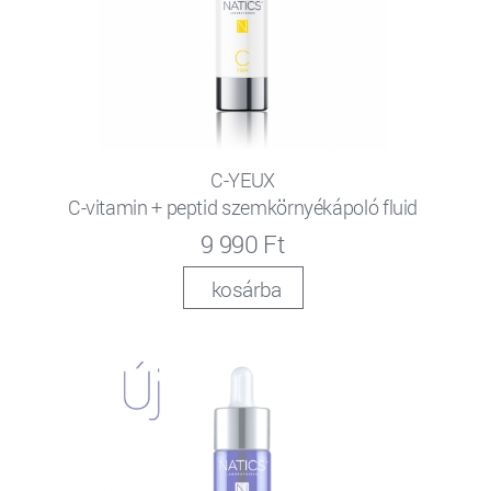
C-YEUX
C-vitamin + peptid szemkörnyékápoló fluid
9 990 Ft
kosárba