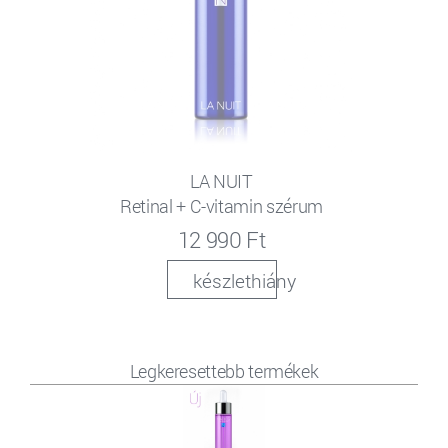
LA NUIT
Retinal + C-vitamin szérum
12 990 Ft
készlethiány
Legkeresettebb termékek