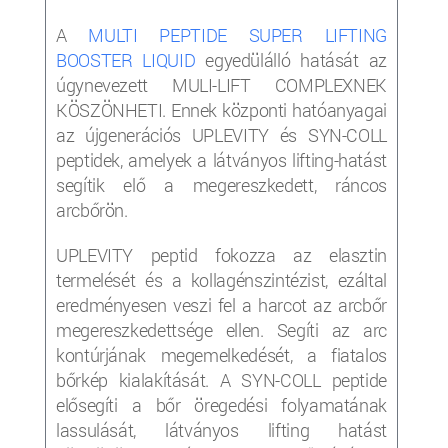
A
MULTI PEPTIDE SUPER LIFTING
BOOSTER LIQUID
egyedülálló hatását az
úgynevezett MULI-LIFT COMPLEXNEK
KÖSZÖNHETI. Ennek központi hatóanyagai
az újgenerációs UPLEVITY és SYN-COLL
peptidek, amelyek a látványos lifting-hatást
segítik elő a megereszkedett, ráncos
arcbőrön.
UPLEVITY peptid fokozza az elasztin
termelését és a kollagénszintézist, ezáltal
eredményesen veszi fel a harcot az arcbőr
megereszkedettsége ellen. Segíti az arc
kontúrjának megemelkedését, a fiatalos
bőrkép kialakítását. A SYN-COLL peptide
elősegíti a bőr öregedési folyamatának
lassulását, látványos lifting hatást