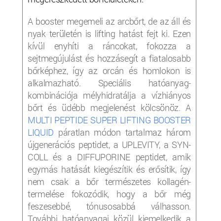
A booster megemeli az arcbőrt, de az áll és
nyak területén is lifting hatást fejt ki. Ezen
kívül enyhíti a ráncokat, fokozza a
sejtmegújulást és hozzásegít a fiatalosabb
bőrképhez, így az orcán és homlokon is
alkalmazható. Speciális hatóanyag-
kombinációja mélyhidratálja a vízhiányos
bőrt és üdébb megjelenést kölcsönöz. A
MULTI PEPTIDE SUPER LIFTING BOOSTER
LIQUID
páratlan módon tartalmaz három
újgenerációs peptidet, a UPLEVITY, a SYN-
COLL és a DIFFUPORINE peptidet, amik
egymás hatását kiegészítik és erősítik, így
nem csak a bőr természetes kollagén-
termelése fokozódik, hogy a bőr még
feszesebbé, tónusosabbá válhasson.
További hatóanyagai közül kiemelkedik a