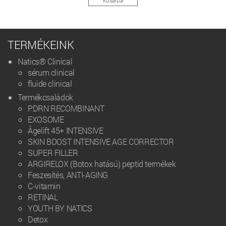
TERMÉKEINK
Natics® Clinical
sérum clinical
fluide clinical
Termékcsaládok
PDRN RECOMBINANT
EXOSOME
Âgelift 45+ INTENSIVE
SKIN BOOST INTENSIVE AGE CORRECTOR
SUPER FILLER
ARGIRELOX (Botox hatású) peptid termékek
Feszesítés, ANTI-AGING
C-vitamin
RETINAL
YOUTH BY NATICS
Detox