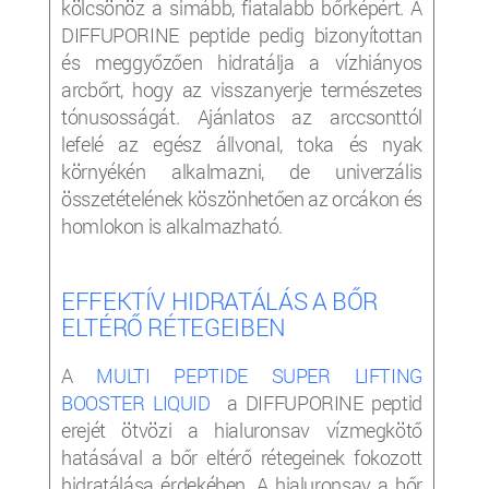
kölcsönöz a simább, fiatalabb bőrképért. A
DIFFUPORINE peptide pedig bizonyítottan
és meggyőzően hidratálja a vízhiányos
arcbőrt, hogy az visszanyerje természetes
tónusosságát. Ajánlatos az arccsonttól
lefelé az egész állvonal, toka és nyak
környékén alkalmazni, de univerzális
összetételének köszönhetően az orcákon és
homlokon is alkalmazható.
EFFEKTÍV HIDRATÁLÁS A BŐR
ELTÉRŐ RÉTEGEIBEN
A
MULTI PEPTIDE SUPER LIFTING
BOOSTER LIQUID
a DIFFUPORINE peptid
erejét ötvözi a hialuronsav vízmegkötő
hatásával a bőr eltérő rétegeinek fokozott
hidratálása érdekében. A hialuronsav a bőr