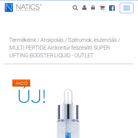
Togg
navi
Termékeink
/
Arcápolás
/
Szérumok, eszenciák
/
MULTI PEPTIDE Arckontúr feszesítő SUPER
LIFTING BOOSTER LIQUID - OUTLET
AKCIÓ