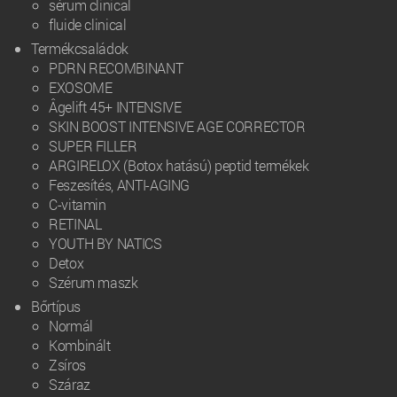
sérum clinical
fluide clinical
Termékcsaládok
PDRN RECOMBINANT
EXOSOME
Âgelift 45+ INTENSIVE
SKIN BOOST INTENSIVE AGE CORRECTOR
SUPER FILLER
ARGIRELOX (Botox hatású) peptid termékek
Feszesítés, ANTI-AGING
C-vitamin
RETINAL
YOUTH BY NATICS
Detox
Szérum maszk
Bőrtípus
Normál
Kombinált
Zsíros
Száraz