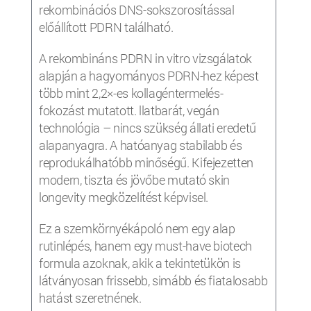
rekombinációs DNS-sokszorosítással
előállított PDRN található.
A rekombináns PDRN in vitro vizsgálatok
alapján a hagyományos PDRN-hez képest
több mint 2,2×-es kollagéntermelés-
fokozást mutatott. llatbarát, vegán
technológia – nincs szükség állati eredetű
alapanyagra. A hatóanyag stabilabb és
reprodukálhatóbb minőségű. Kifejezetten
modern, tiszta és jövőbe mutató skin
longevity megközelítést képvisel.
Ez a szemkörnyékápoló nem egy alap
rutinlépés, hanem egy must-have biotech
formula azoknak, akik a tekintetükön is
látványosan frissebb, simább és fiatalosabb
hatást szeretnének.