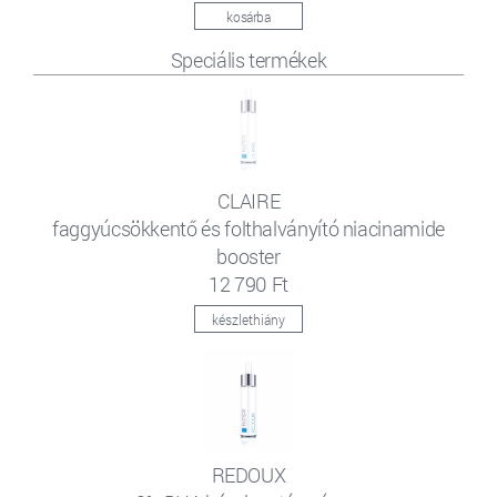
kosárba
Speciális termékek
CLAIRE
faggyúcsökkentő és folthalványító niacinamide
booster
12 790 Ft
készlethiány
REDOUX