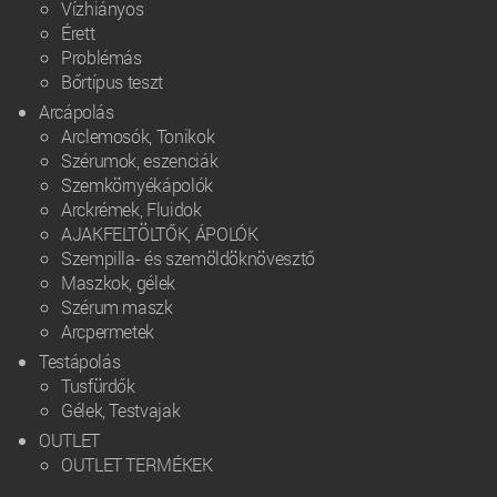
Vízhiányos
Érett
Problémás
Bőrtípus teszt
Arcápolás
Arclemosók, Tonikok
Szérumok, eszenciák
Szemkörnyékápolók
Arckrémek, Fluidok
AJAKFELTÖLTŐK, ÁPOLÓK
Szempilla- és szemöldöknövesztő
Maszkok, gélek
Szérum maszk
Arcpermetek
Testápolás
Tusfürdők
Gélek, Testvajak
OUTLET
OUTLET TERMÉKEK