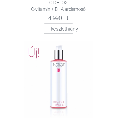
C DETOX
C-vitamin + BHA arclemosó
4 990 Ft
készlethiány