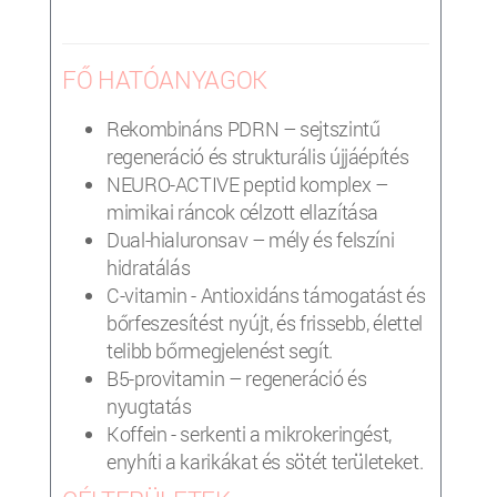
FŐ HATÓANYAGOK
Rekombináns PDRN – sejtszintű
regeneráció és strukturális újjáépítés
NEURO-ACTIVE peptid komplex –
mimikai ráncok célzott ellazítása
Dual-hialuronsav – mély és felszíni
hidratálás
C-vitamin - Antioxidáns támogatást és
bőrfeszesítést nyújt, és frissebb, élettel
telibb bőrmegjelenést segít.
B5-provitamin – regeneráció és
nyugtatás
Koffein - serkenti a mikrokeringést,
enyhíti a karikákat és sötét területeket.