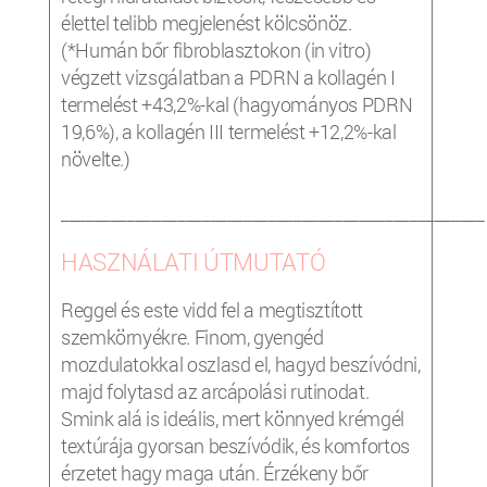
élettel telibb megjelenést kölcsönöz.
(*Humán bőr fibroblasztokon (in vitro)
végzett vizsgálatban a PDRN a kollagén I
termelést +43,2%-kal (hagyományos PDRN
19,6%), a kollagén III termelést +12,2%-kal
növelte.)
___________________________________________________
HASZNÁLATI ÚTMUTATÓ
Reggel és este vidd fel a megtisztított
szemkörnyékre. Finom, gyengéd
mozdulatokkal oszlasd el, hagyd beszívódni,
majd folytasd az arcápolási rutinodat.
Smink alá is ideális, mert könnyed krémgél
textúrája gyorsan beszívódik, és komfortos
érzetet hagy maga után. Érzékeny bőr