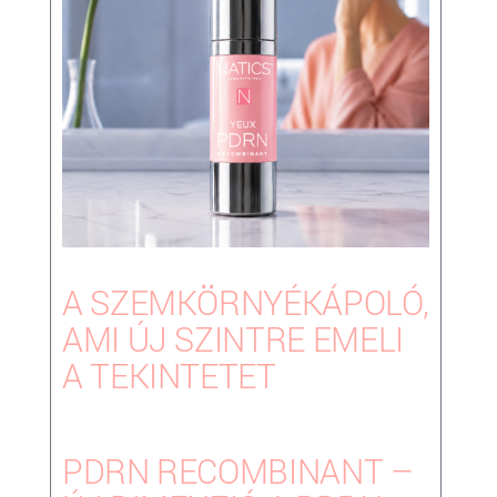
A SZEMKÖRNYÉKÁPOLÓ,
AMI ÚJ SZINTRE EMELI
A TEKINTETET
PDRN RECOMBINANT –