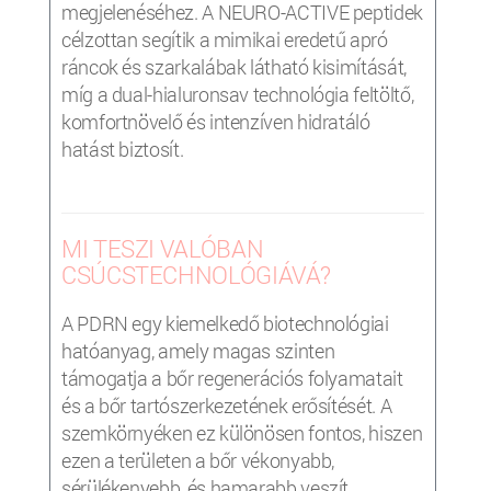
megjelenéséhez. A NEURO-ACTIVE peptidek
célzottan segítik a mimikai eredetű apró
ráncok és szarkalábak látható kisimítását,
míg a dual-hialuronsav technológia feltöltő,
komfortnövelő és intenzíven hidratáló
hatást biztosít.
MI TESZI VALÓBAN
CSÚCSTECHNOLÓGIÁVÁ?
A PDRN egy kiemelkedő biotechnológiai
hatóanyag, amely magas szinten
támogatja a bőr regenerációs folyamatait
és a bőr tartószerkezetének erősítését. A
szemkörnyéken ez különösen fontos, hiszen
ezen a területen a bőr vékonyabb,
sérülékenyebb, és hamarabb veszít