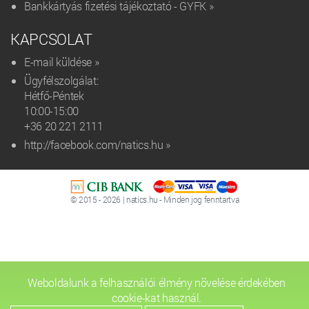
Bankkártyás fizetési tájékoztató - GYFK »
KAPCSOLAT
E-mail küldése »
Ügyfélszolgálat:
Hétfő-Péntek
10:00-15:00
+36 20 221 2111‬
http://facebook.com/natics.hu »
© 2015 - 2026 | natics.hu - Minden jog fenntartva
Weboldalunk a felhasználói élmény növelése érdekében
cookie-kat használ.