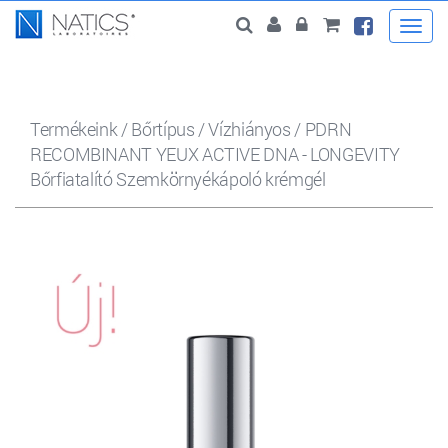
Togg
navi
Termékeink
/
Bőrtípus
/
Vízhiányos
/
PDRN
RECOMBINANT YEUX ACTIVE DNA - LONGEVITY
Bőrfiatalító Szemkörnyékápoló krémgél