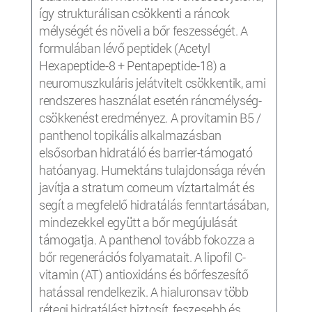
így strukturálisan csökkenti a ráncok
mélységét és növeli a bőr feszességét. A
formulában lévő peptidek (Acetyl
Hexapeptide-8 + Pentapeptide-18) a
neuromuszkuláris jelátvitelt csökkentik, ami
rendszeres használat esetén ráncmélység-
csökkenést eredményez. A provitamin B5 /
panthenol topikális alkalmazásban
elsősorban hidratáló és barrier-támogató
hatóanyag. Humektáns tulajdonsága révén
javítja a stratum corneum víztartalmát és
segít a megfelelő hidratálás fenntartásában,
mindezekkel együtt a bőr megújulását
támogatja. A panthenol tovább fokozza a
bőr regenerációs folyamatait. A lipofil C-
vitamin (AT) antioxidáns és bőrfeszesítő
hatással rendelkezik. A hialuronsav több
rétegi hidratálást biztosít, feszesebb és