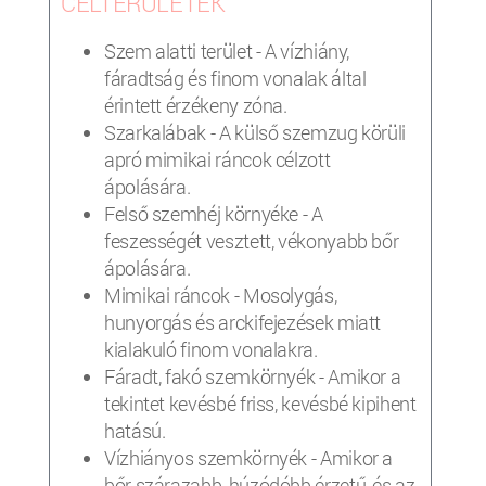
CÉLTERÜLETEK
Szem alatti terület - A vízhiány,
fáradtság és finom vonalak által
érintett érzékeny zóna.
Szarkalábak - A külső szemzug körüli
apró mimikai ráncok célzott
ápolására.
Felső szemhéj környéke - A
feszességét vesztett, vékonyabb bőr
ápolására.
Mimikai ráncok - Mosolygás,
hunyorgás és arckifejezések miatt
kialakuló finom vonalakra.
Fáradt, fakó szemkörnyék - Amikor a
tekintet kevésbé friss, kevésbé kipihent
hatású.
Vízhiányos szemkörnyék - Amikor a
bőr szárazabb, húzódóbb érzetű, és az