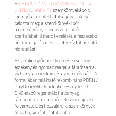
A
NATICS PDRN RECOMBINANT YEUX
ULTRA LONGEVITY
szemkörnyékápoló
krémgél a tekintet fiatalságának alapját
célozza meg: a szemkörnyéki bőr
regenerációját, a finom vonalak és
szarkalábak látható kezelését, a feszesebb
bőr támogatását és az intenzív, többszintű
hidratálást.
A szemkörnyék bőre különösen vékony,
érzékeny és gyorsan reagál a fáradtságra,
vízhiányra, mimikára és az idő múlására. A
formulában található rekombináns PDRN /
PolyDeoxyRiboNucleotide – egy fejlett,
DNS-alapú regeneráló hatóanyag –
támogatja a bőr természetes megújulási
folyamatait, és hozzájárul a szemkörnyék
frissebb, simább, fiatalosabb