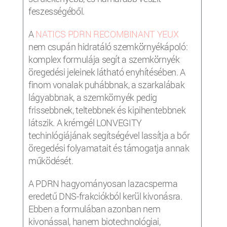
feszességéből.
A
NATICS PDRN RECOMBINANT YEUX
nem csupán hidratáló szemkörnyékápoló:
komplex formulája segít a szemkörnyék
öregedési jeleinek látható enyhítésében. A
finom vonalak puhábbnak, a szarkalábak
lágyabbnak, a szemkörnyék pedig
frissebbnek, teltebbnek és kipihentebbnek
látszik. A krémgél LONVEGITY
techinlógiájának segítségével lassítja a bőr
öregedési folyamatait és támogatja annak
működését.
A PDRN hagyományosan lazacsperma
eredetű DNS-frakciókból kerül kivonásra.
Ebben a formulában azonban nem
kivonással, hanem biotechnológiai,