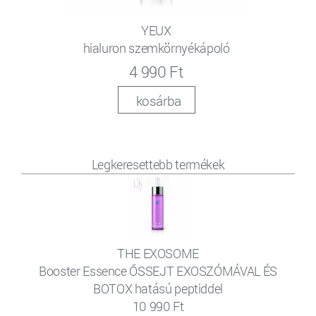
YEUX
hialuron szemkörnyékápoló
4 990 Ft
kosárba
Legkeresettebb termékek
THE EXOSOME
Booster Essence ŐSSEJT EXOSZÓMÁVAL ÉS
BOTOX hatású peptiddel
10 990 Ft