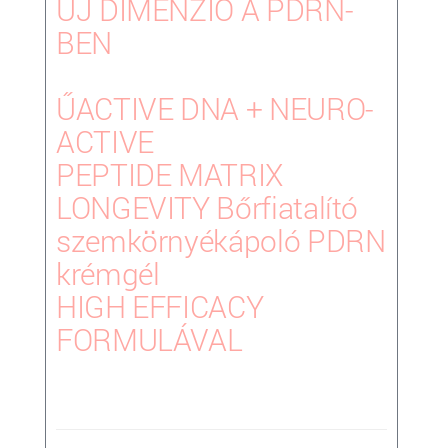
ÚJ DIMENZIÓ A PDRN-
BEN
ŰACTIVE DNA + NEURO-
ACTIVE
PEPTIDE MATRIX
LONGEVITY
Bőrfiatalító
szemkörnyékápoló PDRN
krémgél
HIGH EFFICACY
FORMULÁVAL