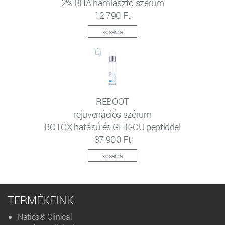
2% BHA hámlasztó szérum
12 790 Ft
kosárba
REBOOT
rejuvenációs szérum
BOTOX hatású és GHK-CU peptiddel
37 900 Ft
kosárba
TERMÉKEINK
Natics® Clinical