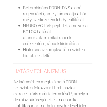
Rekombináns PDRN: DNS-alapú
regeneráció, amely támogatja a bőr
mély szerkezetének helyreállítását
NEURO-ACTIVE peptidek, amelyek a
BOTOX hatását
utánozzák: mimikai ráncok
csökkentése, ráncok kisimítása
Hialuronsav komplex: több szinten
hidratál és feltölt
HATÁSMECHANIZMUS
Az krémgélben megtalálható PDRN
sejtszinten fokozza a fibroblasztok
extracelluláris mátrix termelését*, amely a
dermisz sűrűségének és mechanikai
stabilitásának mérhető növekedését jelenti,