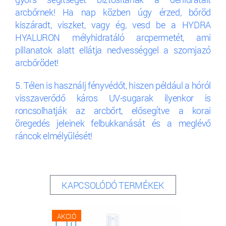
arcbőrnek! Ha nap közben úgy érzed, bőröd
kiszáradt, viszket, vagy ég, vesd be a HYDRA
HYALURON mélyhidratáló arcpermetét, ami
pillanatok alatt ellátja nedvességgel a szomjazó
arcbőrödet!
5. Télen is használj fényvédőt, hiszen például a hóról
visszaverődő káros UV-sugarak ilyenkor is
roncsolhatják az arcbőrt, elősegítve a korai
öregedés jeleinek felbukkanását és a meglévő
ráncok elmélyülését!
KAPCSOLÓDÓ TERMÉKEK
AKCIÓ