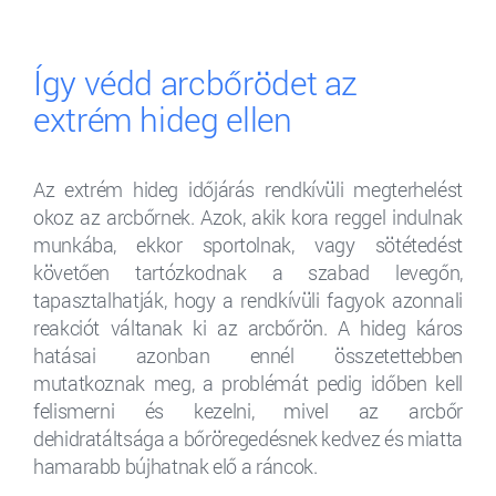
Így védd arcbőrödet az
extrém hideg ellen
Az extrém hideg időjárás rendkívüli megterhelést
okoz az arcbőrnek. Azok, akik kora reggel indulnak
munkába, ekkor sportolnak, vagy sötétedést
követően tartózkodnak a szabad levegőn,
tapasztalhatják, hogy a rendkívüli fagyok azonnali
reakciót váltanak ki az arcbőrön. A hideg káros
hatásai azonban ennél összetettebben
mutatkoznak meg, a problémát pedig időben kell
felismerni és kezelni, mivel az arcbőr
dehidratáltsága a bőröregedésnek kedvez és miatta
hamarabb bújhatnak elő a ráncok.