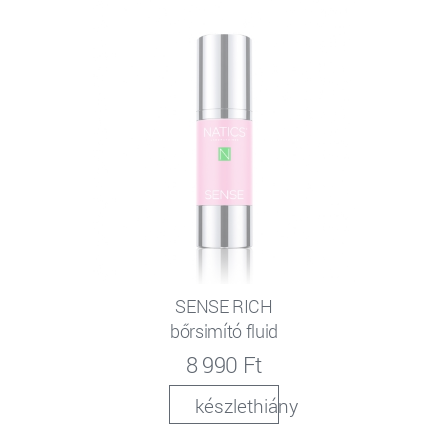
SENSE RICH
bőrsimító fluid
8 990 Ft
készlethiány