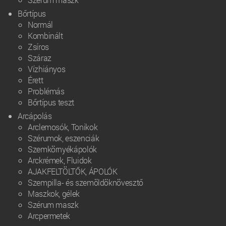
Bőrtípus
Normál
Kombinált
Zsíros
Száraz
Vízhiányos
Érett
Problémás
Bőrtípus teszt
Arcápolás
Arclemosók, Tonikok
Szérumok, eszenciák
Szemkörnyékápolók
Arckrémek, Fluidok
AJAKFELTÖLTŐK, ÁPOLÓK
Szempilla- és szemöldöknövesztő
Maszkok, gélek
Szérum maszk
Arcpermetek