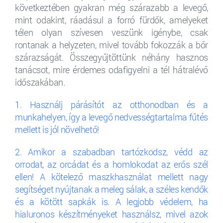
következtében gyakran még szárazabb a levegő,
mint odakint, ráadásul a forró fürdők, amelyeket
télen olyan szívesen veszünk igénybe, csak
rontanak a helyzeten, mivel tovább fokozzák a bőr
szárazságát. Összegyűjtöttünk néhány hasznos
tanácsot, mire érdemes odafigyelni a tél hátralévő
időszakában.
1. Használj párásítót az otthonodban és a
munkahelyen, így a levegő nedvességtartalma fűtés
mellett is jól növelhető!
2. Amikor a szabadban tartózkodsz, védd az
orrodat, az orcádat és a homlokodat az erős szél
ellen! A kötelező maszkhasználat mellett nagy
segítséget nyújtanak a meleg sálak, a széles kendők
és a kötött sapkák is. A legjobb védelem, ha
hialuronos készítményeket használsz, mivel azok