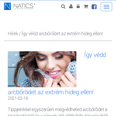
Togg
navi
Hírek
/
Így védd arcbőrödet az extrém hideg ellen!
Így védd
arcbőrödet az extrém hideg ellen!
2021-02-16
Tippjeinkkel egyszerűen megvédheted arcbőrödet a
kiszáradástól és a ráncok idő előtti felbukkanásától!