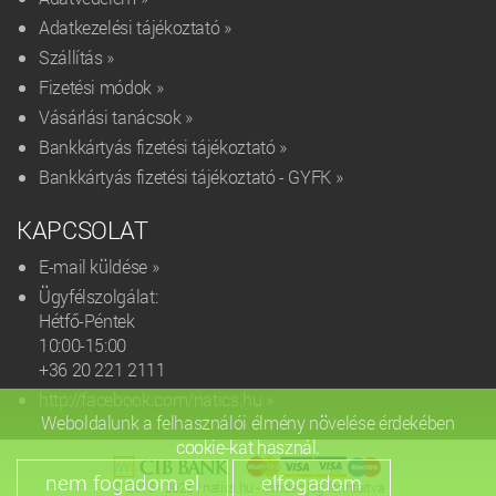
Adatkezelési tájékoztató »
Szállítás »
Fizetési módok »
Vásárlási tanácsok »
Bankkártyás fizetési tájékoztató »
Bankkártyás fizetési tájékoztató - GYFK »
KAPCSOLAT
E-mail küldése »
Ügyfélszolgálat:
Hétfő-Péntek
10:00-15:00
+36 20 221 2111‬
http://facebook.com/natics.hu »
Weboldalunk a felhasználói élmény növelése érdekében
cookie-kat használ.
© 2015 - 2026 | natics.hu - Minden jog fenntartva