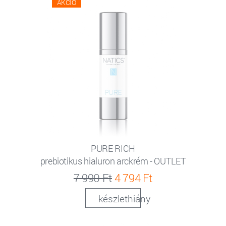
AKCIÓ
PURE RICH
prebiotikus hialuron arckrém - OUTLET
7 990 Ft
4 794 Ft
készlethiány