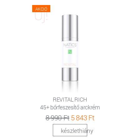
AKCIÓ
REVITAL RICH
45+ bőrfeszesítő arckrém
8 990 Ft
5 843 Ft
készlethiány