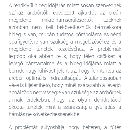
A rendkívül hideg időjárás miatt sokan szenvednek
száraz arcbőrtől, repedezett ajkaktól, az orcán
megjelenő mikro-hámsérülésektől. Ezeknek
azonban nem kell bekövetkezniük bármekkora
hideg is van, csupán tudatos bőrápolásra és némi
odafigyelésre van szükség a megelőzéséhez és a
megjelenő tünetek kezeléséhez. A problémák
legfőbb oka abban rejlik, hogy télen csökken a
levegő páratartalma és a hideg időjárás miatt a
bőrnek nagy kihívást jelent az, hogy fenntartsa az
arcbőr optimális hidratáltságát. Általánosságban
véve is kijelenthető, hogy minél szárazabb a levegő,
annál több nedvességre van szüksége az arcbőrnek
annak érdekében, hogy az olyan dehidratáció
okozta tünetek, mint a szárazság, a gyulladás, a
hámlás ne következhessenek be.
A problémát súlyosbítja, hogy beltéren, a fűtés