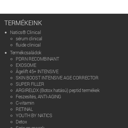
TERMÉKEINK
Natics® Clinical
sérum clinical
fluide clinical
Termékcsaládok
PDRN RECOMBINANT
EXOSOME
Âgelift 45+ INTENSIVE
SKIN BOOST INTENSIVE AGE CORRECTOR
SUPER FILLER
ARGIRELOX (Botox hatású) peptid termékek
Feszesítés, ANTI-AGING
C-vitamin
RETINAL
YOUTH BY NATICS
Detox
Szérum maszk