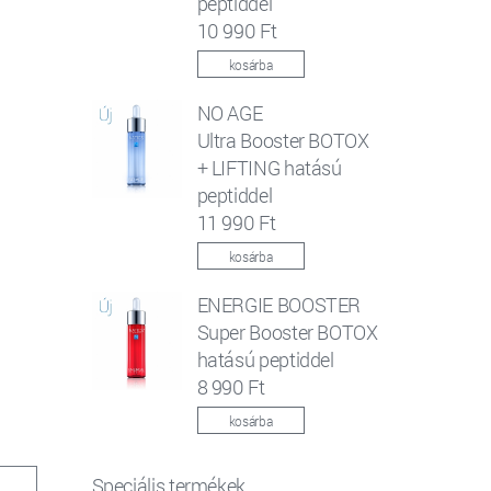
peptiddel
10 990 Ft
kosárba
NO AGE
Ultra Booster BOTOX
+ LIFTING hatású
peptiddel
11 990 Ft
kosárba
ENERGIE BOOSTER
Super Booster BOTOX
hatású peptiddel
8 990 Ft
kosárba
Speciális termékek