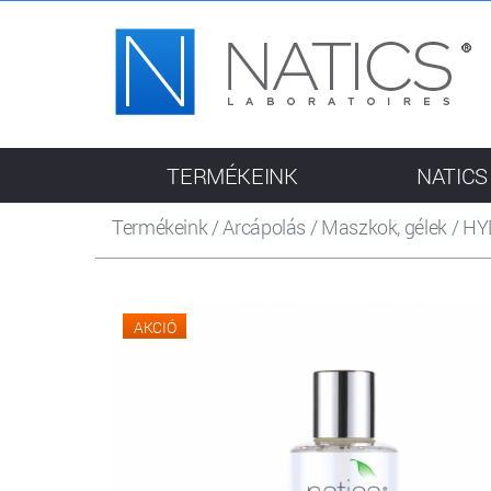
TERMÉKEINK
NATICS
Termékeink
/
Arcápolás
/
Maszkok, gélek
/
HY
AKCIÓ