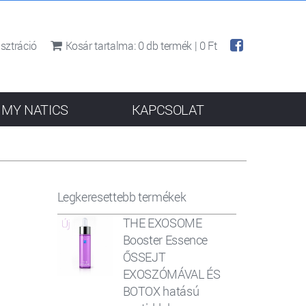
sztráció
Kosár tartalma:
0
db termék |
0 Ft
MY NATICS
KAPCSOLAT
Legkeresettebb termékek
THE EXOSOME
Booster Essence
ŐSSEJT
EXOSZÓMÁVAL ÉS
BOTOX hatású