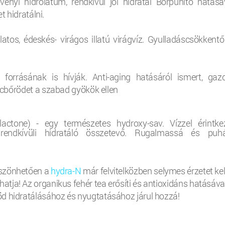
vényi hidrolátum, rendkívül jól hidratál Bőrpuhító hatásáv
t hidratálni.
atos, édeskés- virágos illatú virágvíz. Gyulladáscsökkentő
g forrásának is hívják. Anti-aging hatásáról ismert, gaz
cbőrödet a szabad gyökök ellen
lactone) - egy természetes hydroxy-sav. Vízzel érintke
 rendkívüli hidratáló összetevő. Rugalmassá és puh
szönhetően a
hydra-N
már felvitelközben selymes érzetet kel
tja! Az organikus fehér tea erősíti és antioxidáns hatásáva
d hidratálásához és nyugtatásához járul hozzá!