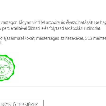
 vastagon, lágyan vidd fel arcodra és élvezd hatását! Ne ha
erc eltelltével ölbítsd le és folytasd arcápolási rutinodat.
olajszármazékokat, mesterséges színezékeket, SLS mentes
k.
HASONLÓ TERMÉKEK