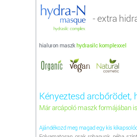
- extra hid
hialuron maszk
hydrasilc komplexxel
Kényeztesd arcbőrödet, hi
Már arcápoló maszk formájában is 
Ajándékozd meg magad egy kis kikapsolódás
Folyamatosan csak rohanunk, néha szin