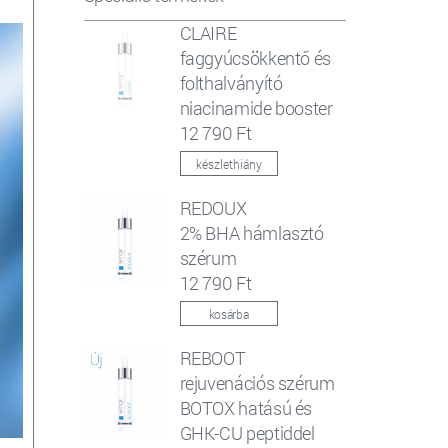
CLAIRE
faggyúcsökkentő és
folthalványító
niacinamide booster
12 790 Ft
készlethiány
REDOUX
2% BHA hámlasztó
szérum
12 790 Ft
kosárba
REBOOT
rejuvenációs szérum
BOTOX hatású és
GHK-CU peptiddel