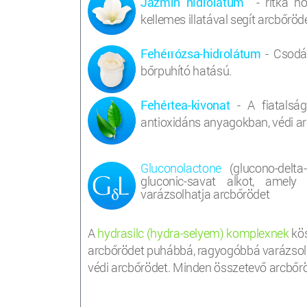
Jázmin hidrolátum
- ritka nö
kellemes illatával segít arcbőröde
Fehérrózsa-hidrolátum
- Csodál
bőrpuhító hatású.
Fehértea-kivonat
- A fiatalsá
antioxidáns anyagokban, védi ar
Gluconolactone
(glucono-delta-
gluconic-savat alkot, amely
varázsolhatja arcbőrödet
A
hydrasilc (hydra-selyem) komplexnek
kö
arcbőrödet puhábbá, ragyogóbbá varázsolha
védi arcbőrödet. Minden összetevő arcbőrö