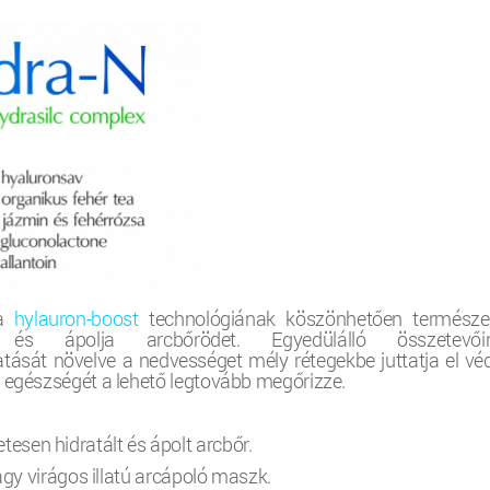
a
hylauron-boost
technológiának köszönhetően természe
 és ápolja arcbőrödet. Egyedülálló összetevői
atását növelve a nedvességet mély rétegekbe juttatja el véd
s egészségét a lehető legtovább megőrizze.
sen hidratált és ápolt arcbőr.
lágy virágos illatú arcápoló maszk.