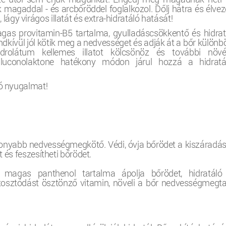
magaddal - és arcbőröddel foglalkozol. Dőlj hátra és élvez
ágy virágos illatát és extra-hidratáló hatását!
gas provitamin-B5 tartalma, gyulladáscsökkentő és hidrat
endkívül jól kötik meg a nedvességet és adják át a bőr külön
idrolátum kellemes illatot kölcsönöz és további növé
gluconolaktone hatékony módon járul hozzá a hidratá
ló nyugalmat!
konyabb nedvességmegkötő. Védi, óvja bőrödet a kiszáradást
 és feszesítheti bőrödet.
magas panthenol tartalma ápolja bőrödet, hidratáló
tosztódást ösztönző vitamin, növeli a bőr nedvességmegta