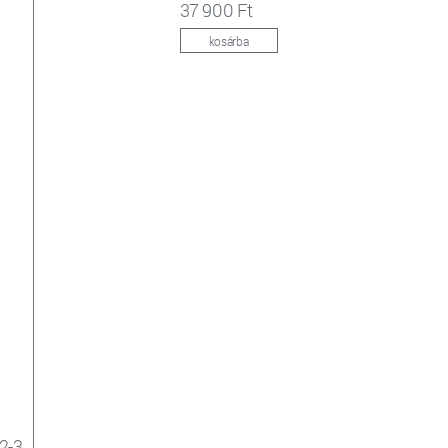
37 900 Ft
kosárba
2-3