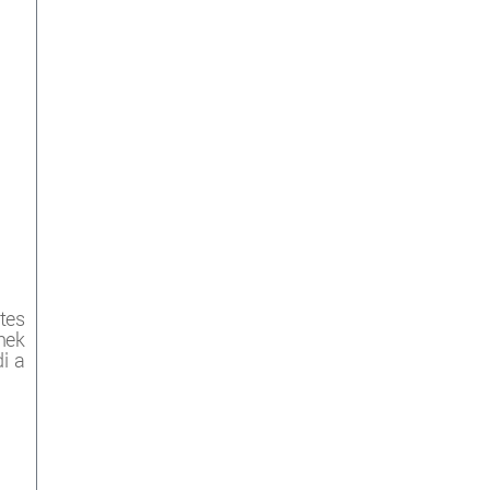
tes
nek
i a