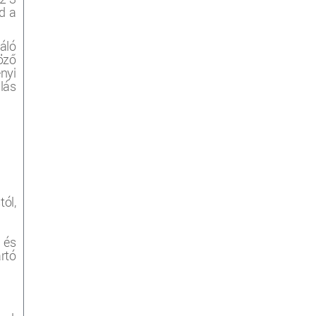
d a
áló
böző
nyi
lás
ól,
 és
rtó