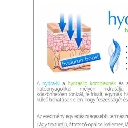
A
hydra-N
a
hydrasilc komplexnek
és 
hatóanyagokkal mélyen hidratálja
köszönhetően tonizál, felfrissít, egymás h
külső behatások ellen, hogy feszességét é
Az eredmény egy egészségesebb, természete
Lágy textúrájú, áttetsző-opálos, kellemes, 