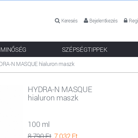
Keresés
Bejelentkezés
Regi
 MINŐSÉG
SZÉPSÉGTIPPEK
DRA-N MASQUE hialuron maszk
HYDRA-N MASQUE
hialuron maszk
100 ml
8 790 Ft
7 032 Ft