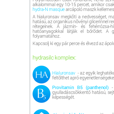
alkalommal egy 10-15 percet, amikor csak 
hydra-N masque
arcápoló maszk kellemes, l
A hialuronsav megköti a nedvességet, ma
hatású, az organikus növényi glicerinnel r
rétegeinek. A jázmin- és fehérrózsa-h
hatóanyagokkal látják el bőrödet. A 
folyamatához.
Kapcsolj ki egy pár perce és élvezd az ápo
hydrasilc komplex:
Hialuronsav
- az egyik leghaté
feltölthet apró egyenetlenségeket
Provitamin B5 (panthenol)
- 
gyulladáscsökkentő hatású, sej
képességét.