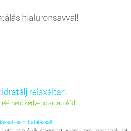
ratálás hialuronsavval!
dratálj relaxáltan!
elérhető kedvenc arcápolód!
sal - és hidratálással!
te utol sem érjük magunkat. Engedj meg magadnak heti 