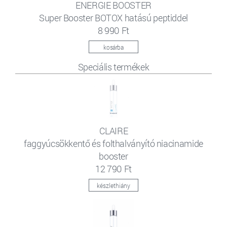
ENERGIE BOOSTER
Super Booster BOTOX hatású peptiddel
8 990 Ft
kosárba
Speciális termékek
CLAIRE
faggyúcsökkentő és folthalványító niacinamide
booster
12 790 Ft
készlethiány