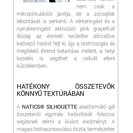
nem csak a
mikrocirkulációt javítja, de a zsírsejtek
lebontását is serkenti. A vérkeringést és a
nyirokkeringést aktivizáló pink grapefruit
illóolaj az érintett területbe dörzsölve
kedvező hatást fejt ki, így a testmozgás és
megfelelő étrend betartása mellett, a helyi
kezelés is segíthet a cellulit elleni
küzdelemben.
HATÉKONY ÖSSZETEVŐK
KÖNNYŰ TEXTÚRÁBAN
A
NATICS®
SILHOUETTE
alakformáló gél
összetevői egymás hatásfokát fokozva
segítenek elérni a kívánt eredményt. A
magas biohasznosulású tiszta, természetes