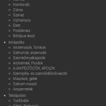
Kombinált
Zsíros
Száraz
Vízhiányos
Érett
Problémás
Bőrtípus teszt
Arcápolás
Arclemosók, Tonikok
Szérumok, eszenciák
Szemkörnyékápolók
Arckrémek, Fluidok
AJAKFELTÖLTŐK, ÁPOLÓK
Szempilla- és szemöldöknövesztő
Maszkok, gélek
Szérum maszk
Arcpermetek
Testápolás
Tusfürdők
Gélek, Testvajak