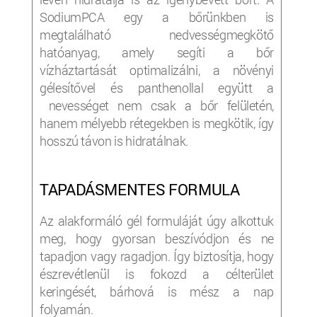
SodiumPCA egy a bőrünkben is
megtalálható nedvességmegkötő
hatóanyag, amely segíti a bőr
vízháztartását optimalizálni, a növényi
gélesítővel és panthenollal együtt a
nevességet nem csak a bőr felületén,
hanem mélyebb rétegekben is megkötik, így
hosszú távon is hidratálnak.
TAPADÁSMENTES FORMULA
Az alakformáló gél formuláját úgy alkottuk
meg, hogy gyorsan beszívódjon és ne
tapadjon vagy ragadjon. Így biztosítja, hogy
észrevétlenül is fokozd a célterület
keringését, bárhová is mész a nap
folyamán.