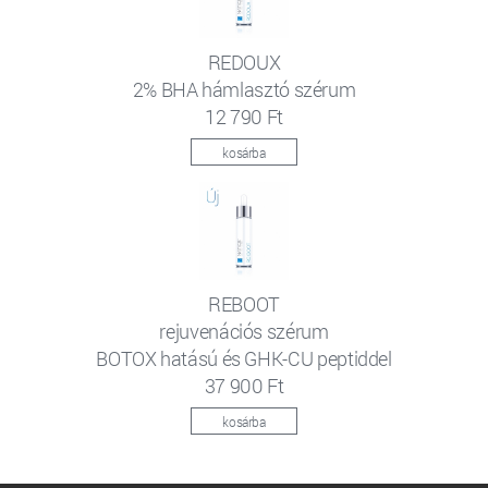
REDOUX
2% BHA hámlasztó szérum
12 790 Ft
kosárba
REBOOT
rejuvenációs szérum
BOTOX hatású és GHK-CU peptiddel
37 900 Ft
kosárba