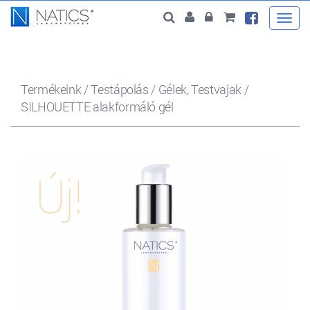
Togg
navi
Termékeink
/
Testápolás
/
Gélek, Testvajak
/
SILHOUETTE alakformáló gél