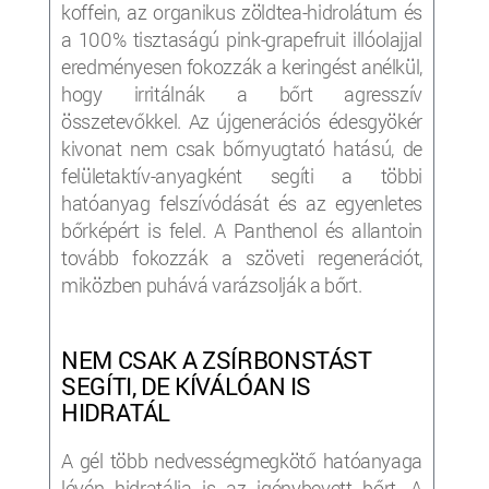
koffein, az organikus zöldtea-hidrolátum és
a 100% tisztaságú pink-grapefruit illóolajjal
eredményesen fokozzák a keringést anélkül,
hogy irritálnák a bőrt agresszív
összetevőkkel. Az újgenerációs édesgyökér
kivonat nem csak bőrnyugtató hatású, de
felületaktív-anyagként segíti a többi
hatóanyag felszívódását és az egyenletes
bőrképért is felel. A Panthenol és allantoin
tovább fokozzák a szöveti regenerációt,
miközben puhává varázsolják a bőrt.
NEM CSAK A ZSÍRBONSTÁST
SEGÍTI, DE KÍVÁLÓAN IS
HIDRATÁL
A gél több nedvességmegkötő hatóanyaga
lévén hidratálja is az igénybevett bőrt. A