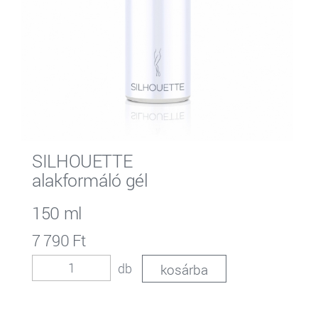
SILHOUETTE
alakformáló gél
150 ml
7 790 Ft
db