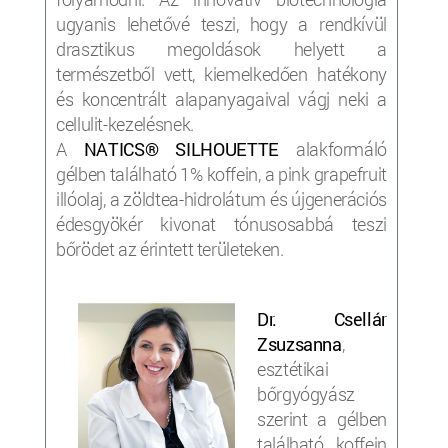
ugyanis lehetővé teszi, hogy a rendkívül
drasztikus megoldások helyett a
természetből vett, kiemelkedően hatékony
és koncentrált alapanyagaival vágj neki a
cellulit-kezelésnek.
A
NATICS®
SILHOUETTE
alakformáló
gélben található 1% koffein, a pink grapefruit
illóolaj, a zöldtea-hidrolátum és újgenerációs
édesgyökér kivonat tónusosabbá teszi
bőrödet az érintett területeken.
Dr. Csellár
Zsuzsanna
,
esztétikai
bőrgyógyász
szerint a gélben
található koffein