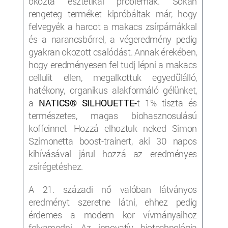
okozta esztétikai problémák. Sokan
rengeteg terméket kipróbáltak már, hogy
felvegyék a harcot a makacs zsírpárnákkal
és a narancsbőrrel, a végeredmény pedig
gyakran okozott csalódást. Annak érekében,
hogy eredményesen fel tudj lépni a makacs
cellulit ellen, megalkottuk egyedülálló,
hatékony, organikus alakformáló gélünket,
a
NATICS®
SILHOUETTE-
t 1% tiszta és
természetes, magas biohasznosulású
koffeinnel. Hozzá elhoztuk neked Simon
Szimonetta boost-trainert, aki 30 napos
kihívásával járul hozzá az eredményes
zsírégetéshez.
A 21. századi nő valóban látványos
eredményt szeretne látni, ehhez pedig
érdemes a modern kor vívmányaihoz
folyamodni. Az innovatív biotechnológia