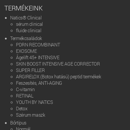
TERMÉKEINK
Natics® Clinical
sérum clinical
fluide clinical
Termékcsaládok
PDRN RECOMBINANT
EXOSOME
Âgelift 45+ INTENSIVE
SKIN BOOST INTENSIVE AGE CORRECTOR
SUPER FILLER
ARGIRELOX (Botox hatású) peptid termékek
Feszesítés, ANTI-AGING
C-vitamin
RETINAL
YOUTH BY NATICS
Detox
Szérum maszk
Bőrtípus
Normál