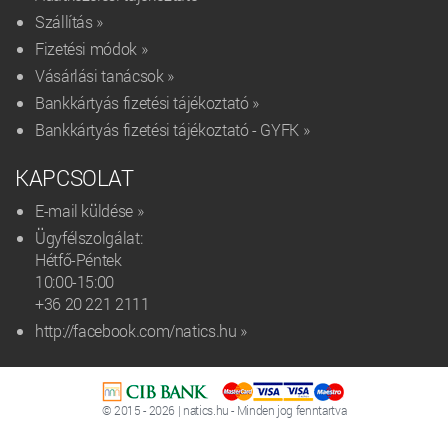
Szállítás »
Fizetési módok »
Vásárlási tanácsok »
Bankkártyás fizetési tájékoztató »
Bankkártyás fizetési tájékoztató - GYFK »
KAPCSOLAT
E-mail küldése »
Ügyfélszolgálat:
Hétfő-Péntek
10:00-15:00
+36 20 221 2111‬
http://facebook.com/natics.hu »
© 2015 - 2026 | natics.hu - Minden jog fenntartva